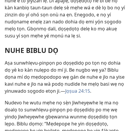
nuhe e to yiyizan lẹ. Di apajlẹ, dọṣẹdọtọ he bí de nọ
kàn kanbiọ taun-taun delẹ sè mẹhe wá e dè lọ bo nọ yí
zinzin do yí ohó sọn onù na ẹn. Enẹgodo, e nọ yí
nudọnamẹ enẹlẹ zan nado dohia dọ emi yọ́n sọgodo
mẹlọ tọn. Gbọnmọ dali, dọṣẹdọtọ delẹ ko mọ akuẹ
susu yí sọn mẹhe yé mọnú na lẹ si.
NUHE BIBLU DỌ
Aṣa sunwhlẹvu-pinpọn po dọṣẹdidọ po tọn nọ dohia
dọ yè ko kàn nulẹpo do mí ji. Be nugbo wẹ ya? Biblu
dọna mí dọ mẹdopodopo wẹ gán de nuhe e jlo na yise
kavi nuhe e jlo na wà podọ nudide he mẹlọ basi wẹ nọ
yinuwado sọgodo etọn ji.—
Jọṣua 24:15
.
Nudevo he wutu mẹhe nọ sẹ̀n Jiwheyẹwhe lẹ ma nọ
doalọ to sunwhlẹvu-pinpọn po dọṣẹdidọ po mẹ wẹ
yindọ Jiwheyẹwhe gbẹwanna wunmẹ dọṣẹdidọ tọn
lẹpo. Biblu dọmọ: “Mẹdepope he yin dọṣẹdọtọ,
mẹdepope he yin bojlẹtọ, mẹdepope he yin fákantọ,