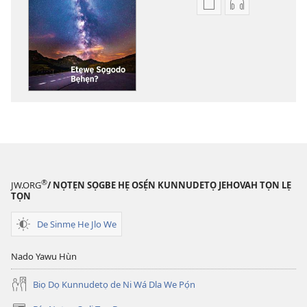
Lehe
Lehe
owe
hoyidokanji
lẹ
lẹ
sọgan
sọgan
yin
yin
mimọyi
mimọyi
gbọn
gbọn
ATỌ̀HỌ̀-
ATỌ̀HỌ̀-
NUHIHỌ́
NUHIHỌ́
LỌ
LỌ
TỌN
TỌN
®
JW.ORG
/ NỌTẸN SỌGBE HẸ OSẸ́N KUNNUDETỌ JEHOVAH TỌN LẸ
Etẹwẹ
Etẹwẹ
TỌN
Sọgodo
Sọgodo
Bẹhẹn?
Bẹhẹn?
De Sinmẹ He Jlo We
Nado Yawu Hùn
Biọ Dọ Kunnudetọ de Ni Wá Dla We Pọ́n