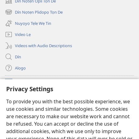
Dín Nọtẹn Opli Tọn De
(opens
new
Dín Nọtẹn Plidopọ Tọn De
(opens
window)
new
Nuyọyọ Tẹlẹ Wẹ Tin
window)
Video Lẹ
Videos with Audio Descriptions
Dín
Alọgọ
Nunina Lẹ
(opens
Privacy Settings
new
window)
Wesẹdotẹn Intẹnẹt Ji Tọn Watchtower Tọn
To provide you with the best possible experience, we
(opens
use cookies and similar technologies. Some cookies
new
®
JW Hub
window)
are necessary to make our website work and cannot
(opens
be refused. You can accept or decline the use of
new
Azọ́nwanu
JW Library
window)
additional cookies, which we use only to improve
your experience. None of this data will ever be sold or