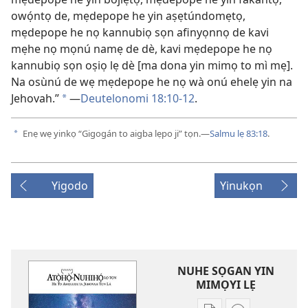
owọ́ntọ de, mẹdepope he yin aṣẹtúndomẹtọ,
mẹdepope he nọ kannubiọ sọn afinyọnnọ de kavi
mẹhe nọ mọnú namẹ de dè, kavi mẹdepope he nọ
kannubiọ sọn oṣiọ lẹ dè [ma dona yin mimọ to mì mẹ].
Na osùnú de wẹ mẹdepope he nọ wà onú ehelẹ yin na
Jehovah.”
—
Deutelonomi 18:10-12
.
a
Enẹ wẹ yinkọ “Gigogán to aigba lẹpo ji” tọn.​—
Salmu lẹ 83:18
.
a
Yigodo
Yinukọn
NUHE SỌGAN YIN
MIMỌYI LẸ