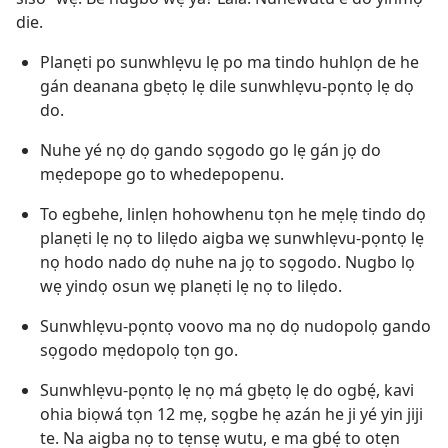
die.
Planẹti po sunwhlẹvu lẹ po ma tindo huhlọn de he
gán deanana gbẹtọ lẹ dile sunwhlẹvu-pọntọ lẹ dọ
do.
Nuhe yé nọ dọ gando sọgodo go lẹ gán jọ do
mẹdepope go to whedepopenu.
To egbehe, linlẹn hohowhenu tọn he mẹlẹ tindo dọ
planẹti lẹ nọ to lilẹdo aigba wẹ sunwhlẹvu-pọntọ lẹ
nọ hodo nado dọ nuhe na jọ to sọgodo. Nugbo lọ
wẹ yindọ osun wẹ planẹti lẹ nọ to lilẹdo.
Sunwhlẹvu-pọntọ voovo ma nọ dọ nudopolọ gando
sọgodo mẹdopolọ tọn go.
Sunwhlẹvu-pọntọ lẹ nọ má gbẹtọ lẹ do ogbẹ́, kavi
ohia biọwá tọn 12 mẹ, sọgbe hẹ azán he ji yé yin jiji
te. Na aigba nọ to tẹnsẹ wutu, e ma gbẹ́ to otẹn