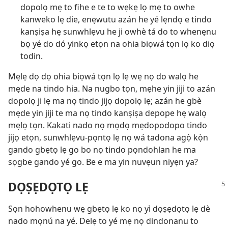
dopolọ mẹ to fihe e te to wẹkẹ lọ mẹ to owhe
kanweko lẹ die, enẹwutu azán he yé lẹndọ e tindo
kanṣiṣa hẹ sunwhlẹvu he ji owhè tá do to whenẹnu
bọ yé do dó yinkọ etọn na ohia biọwá tọn lọ ko diọ
todin.
Mẹlẹ dọ dọ ohia biọwá tọn lọ lẹ wẹ nọ do walọ he
mẹde na tindo hia. Na nugbo tọn, mẹhe yin jiji to azán
dopolọ ji lẹ ma nọ tindo jijọ dopolọ lẹ; azán he gbè
mẹde yin jiji te ma nọ tindo kanṣiṣa depope hẹ walọ
mẹlọ tọn. Kakati nado nọ mọdọ mẹdopodopo tindo
jijọ etọn, sunwhlẹvu-pọntọ lẹ nọ wá tadona agọ̀ kọ̀n
gando gbẹtọ lẹ go bo nọ tindo pọndohlan he ma
sọgbe gando yé go. Be e ma yin nuvẹun niyẹn ya?
DỌṢẸDỌTỌ LẸ
Sọn hohowhenu wẹ gbẹtọ lẹ ko nọ yì dọṣẹdọtọ lẹ dè
nado mọnú na yé. Delẹ to yé mẹ nọ dindonanu to