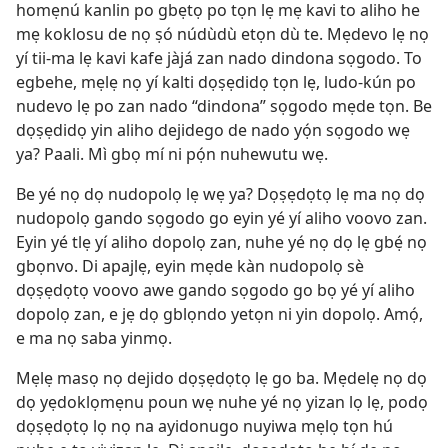
homẹnú kanlin po gbẹtọ po tọn lẹ mẹ kavi to aliho he
mẹ koklosu de nọ ṣó núdùdù etọn dù te. Mẹdevo lẹ nọ
yí tii-ma lẹ kavi kafe jàjá zan nado dindona sọgodo. To
egbehe, mẹlẹ nọ yí kalti dọṣẹdidọ tọn lẹ, ludo-kún po
nudevo lẹ po zan nado “dindona” sọgodo mẹde tọn. Be
dọṣẹdidọ yin aliho dejidego de nado yọ́n sọgodo wẹ
ya? Paali. Mì gbọ mí ni pọ́n nuhewutu wẹ.
Be yé nọ dọ nudopolọ lẹ wẹ ya? Dọṣẹdọtọ lẹ ma nọ dọ
nudopolọ gando sọgodo go eyin yé yí aliho voovo zan.
Eyin yé tlẹ yí aliho dopolọ zan, nuhe yé nọ dọ lẹ gbẹ́ nọ
gbọnvo. Di apajlẹ, eyin mẹde kàn nudopolọ sè
dọṣẹdọtọ voovo awe gando sọgodo go bọ yé yí aliho
dopolọ zan, e jẹ dọ gblọndo yetọn ni yin dopolọ. Amọ́,
e ma nọ saba yinmọ.
Mẹlẹ masọ nọ dejido dọṣẹdọtọ lẹ go ba. Mẹdelẹ nọ dọ
dọ yẹdoklọmẹnu poun wẹ nuhe yé nọ yizan lọ lẹ, podọ
dọṣẹdọtọ lọ nọ na ayidonugo nuyiwa mẹlọ tọn hú