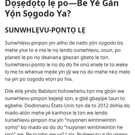
Dọṣẹdọtọ lẹ po—Be Yé Gán
Yọ́n Sọgodo Ya?
SUNWHLẸVU-PỌNTỌ LẸ
Sunwhlẹvu-pinpọn yin aliho de nado yọ́n sọgodo bọ
mẹhe yise to e mẹ lẹ nọ lẹndọ sunwhlẹvu, osun, po
planẹti lẹ po nọ deanana gbẹzan gbẹtọ lẹ tọn.
Sunwhlẹvu-pọntọ lẹ nọ dọ dọ fie onú enẹlẹ te to wẹkẹ
lọ mẹ to whenue mẹde yin jiji wẹ nọ do mẹhe nkọ mẹlọ
na yin po sọgodo etọn po hia.
Dile etlẹ yindọ Babilọni hohowhenu tọn mẹ gbọ́n wẹ
sunwhlẹvu-pinpọn bẹjẹeji sọn, e gbẹ́ gbayipe taun to
egbehe. Dodinnanu États-Unis tọn de to 2012 dohia dọ
mado-atọ̀n mẹhe yè kanhose lẹ tọn wẹ lẹndọ
sunwhlẹvu-pinpọn ma yin “nuyọnẹn wintinwintin
sọmọ” bọ mado-ao dọ dọ “nuyọnẹn wintinwintin he
siso” wẹ. Be nugbo wẹ ya? Lala. Nuhewutu e do yinmọ