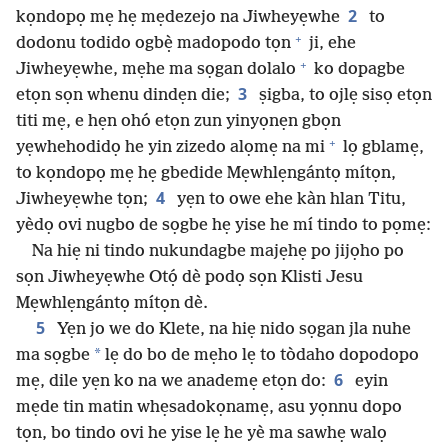
2
kọndopọ mẹ hẹ mẹdezejo na Jiwheyẹwhe
to
+
dodonu todido ogbẹ̀ madopodo tọn
ji, ehe
+
Jiwheyẹwhe, mẹhe ma sọgan dolalo
ko dopagbe
3
etọn sọn whenu dindẹn die;
ṣigba, to ojlẹ sisọ etọn
titi mẹ, e hẹn ohó etọn zun yinyọnẹn gbọn
+
yẹwhehodidọ he yin zizedo alọmẹ na mi
lọ gblamẹ,
to kọndopọ mẹ hẹ gbedide Mẹwhlẹngántọ mítọn,
4
Jiwheyẹwhe tọn;
yẹn to owe ehe kàn hlan Titu,
yèdọ ovi nugbo de sọgbe hẹ yise he mí tindo to pọmẹ:
Na hiẹ ni tindo nukundagbe majẹhẹ po jijọho po
sọn Jiwheyẹwhe Otọ́ dè podọ sọn Klisti Jesu
Mẹwhlẹngántọ mítọn dè.
5
Yẹn jo we do Klete, na hiẹ nido sọgan jla nuhe
*
ma sọgbe
lẹ do bo de mẹho lẹ to tòdaho dopodopo
6
mẹ, dile yẹn ko na we anademẹ etọn do:
eyin
mẹde tin matin whẹsadokọnamẹ, asu yọnnu dopo
tọn, bo tindo ovi he yise lẹ he yè ma sawhẹ walọ