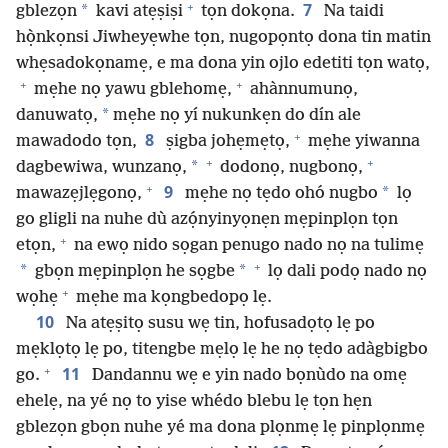
+
7
*
gblezọn
kavi atẹṣiṣi
tọn dokọna.
Na taidi
họ̀nkọnsi Jiwheyẹwhe tọn, nugopọntọ dona tin matin
whẹsadokọnamẹ, e ma dona yin ojlo edetiti tọn watọ,
+
+
mẹhe nọ yawu gblehomẹ,
ahànnumunọ,
*
danuwatọ,
mẹhe nọ yí nukunkẹn do dín ale
+
8
mawadodo tọn,
ṣigba johẹmẹtọ,
mẹhe yiwanna
+
+
*
dagbewiwa, wunzanọ,
dodonọ, nugbonọ,
+
9
*
mawazẹjlẹgonọ,
mẹhe nọ tẹdo ohó nugbo
lọ
go gligli na nuhe dù azọ́nyinyọnẹn mẹpinplọn tọn
+
etọn,
na ewọ nido sọgan penugo nado nọ na tulimẹ
+
*
*
gbọn mẹpinplọn he sọgbe
lọ dali podọ nado nọ
+
wọhẹ
mẹhe ma kọngbedopọ lẹ.
10
Na atẹṣitọ susu wẹ tin, hofusadọtọ lẹ po
mẹklọtọ lẹ po, titengbe mẹlọ lẹ he nọ tẹdo adàgbigbo
+
11
go.
Dandannu wẹ e yin nado bọnùdo na omẹ
ehelẹ, na yé nọ to yise whédo blebu lẹ tọn hẹn
gblezọn gbọn nuhe yé ma dona plọnmẹ lẹ pinplọnmẹ