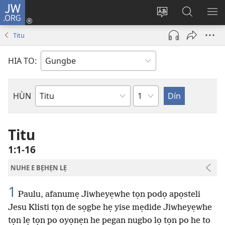
JW.ORG
Hùn
Adà
Diọ
Dín
HÙ
Towe
ogbè
to
HO
Titu
(opens
nọtẹn
JW.ORG
LỌ
new
lọ
Ji
LẸ
HIA TO:
window)
tọn
Weta
HÙN
Bible
Book
Titu
1:1-16
NUHE E BẸHẸN LẸ
1
Paulu, afanumẹ Jiwheyẹwhe tọn podọ apọsteli
Jesu Klisti tọn de sọgbe hẹ yise mẹdide Jiwheyẹwhe
tọn lẹ tọn po oyọnẹn he pegan nugbo lọ tọn po he to