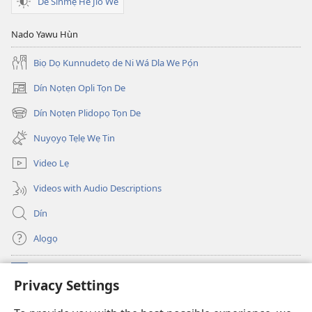
De Sinmẹ He Jlo We
Nado Yawu Hùn
Biọ Dọ Kunnudetọ de Ni Wá Dla We Pọ́n
Dín Nọtẹn Opli Tọn De
(opens
new
Dín Nọtẹn Plidopọ Tọn De
(opens
window)
new
Nuyọyọ Tẹlẹ Wẹ Tin
window)
Video Lẹ
Videos with Audio Descriptions
Dín
Alọgọ
Nunina Lẹ
(opens
Privacy Settings
new
window)
Wesẹdotẹn Intẹnẹt Ji Tọn Watchtower Tọn