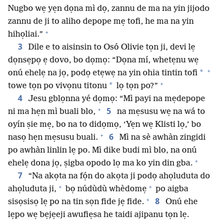
Nugbo wẹ yẹn dọna mì dọ, zannu de ma na yin jijodo
zannu de ji to aliho depope mẹ tofi, he ma na yin
+
hihọliai.”
3
Dile e to aisinsin to Osó Olivie tọn ji, devi lẹ
dọnsẹpọ ẹ dovo, bo dọmọ: “Dọna mí, whetẹnu wẹ
+
*
onú ehelẹ na jọ, podọ etẹwẹ na yin ohia tintin tofi
+
*
towe tọn po vivọnu titonu
lọ tọn po?”
4
Jesu gblọnna yé dọmọ: “Mì payi na mẹdepope
+
5
ni ma hẹn mì buali blo,
na mẹsusu wẹ na wá to
oyín ṣie mẹ, bo na to didọmọ, ‘Yẹn wẹ Klisti lọ,’ bo
+
6
nasọ hẹn mẹsusu buali.
Mì na sè awhàn zingidi
po awhàn linlin lẹ po. Mì dike budi mì blo, na onú
+
ehelẹ dona jọ, ṣigba opodo lọ ma ko yin din gba.
7
“Na akọta na fọ́n do akọta ji podọ ahọluduta do
+
+
ahọluduta ji,
bọ núdùdù whèdomẹ
po aigba
+
8
sisọsisọ lẹ po na tin sọn fide jẹ fide.
Onú ehe
lẹpo wẹ bẹjẹeji awufiẹsa he taidi ajipanu tọn lẹ.