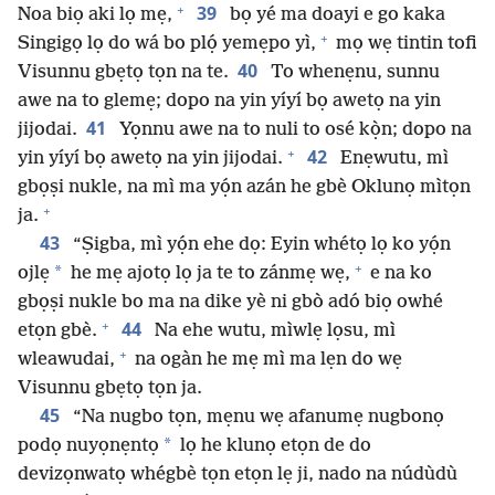
+
39
Noa biọ aki lọ mẹ,
bọ yé ma doayi e go kaka
+
Singigọ lọ do wá bo plọ́ yemẹpo yì,
mọ wẹ tintin tofi
40
Visunnu gbẹtọ tọn na te.
To whenẹnu, sunnu
awe na to glemẹ; dopo na yin yíyí bọ awetọ na yin
41
jijodai.
Yọnnu awe na to nuli to osé kọ̀n; dopo na
+
42
yin yíyí bọ awetọ na yin jijodai.
Enẹwutu, mì
gbọṣi nukle, na mì ma yọ́n azán he gbè Oklunọ mìtọn
+
ja.
43
“Ṣigba, mì yọ́n ehe dọ: Eyin whétọ lọ ko yọ́n
+
*
ojlẹ
he mẹ ajotọ lọ ja te to zánmẹ wẹ,
e na ko
gbọṣi nukle bo ma na dike yè ni gbò adó biọ owhé
+
44
etọn gbè.
Na ehe wutu, mìwlẹ lọsu, mì
+
wleawudai,
na ogàn he mẹ mì ma lẹn do wẹ
Visunnu gbẹtọ tọn ja.
45
“Na nugbo tọn, mẹnu wẹ afanumẹ nugbonọ
*
podọ nuyọnẹntọ
lọ he klunọ etọn de do
devizọnwatọ whégbè tọn etọn lẹ ji, nado na núdùdù