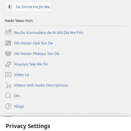
De Sinmẹ He Jlo We
Nado Yawu Hùn
Biọ Dọ Kunnudetọ de Ni Wá Dla We Pọ́n
Dín Nọtẹn Opli Tọn De
(opens
new
Dín Nọtẹn Plidopọ Tọn De
(opens
window)
new
Nuyọyọ Tẹlẹ Wẹ Tin
window)
Video Lẹ
Videos with Audio Descriptions
Dín
Alọgọ
Nunina Lẹ
(opens
Privacy Settings
new