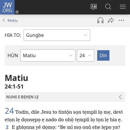
JW.ORG
Hùn
Adà
Diọ
Dín
HÙ
Towe
ogbè
to
HO
Matiu
(opens
nọtẹn
JW.ORG
LỌ
new
lọ
Ji
LẸ
HIA TO:
window)
tọn
Weta
HÙN
Bible
Book
Matiu
24:1-51
NUHE E BẸHẸN LẸ
24
Todin, dile Jesu to tintọ́n sọn tẹmpli lọ mẹ, devi
etọn lẹ dọnsẹpọ ẹ nado do ohọ̀ tẹmpli lọ tọn lẹ hia ẹ.
2
E gblọnna yé dọmọ: “Be mì mọ onú ehe lẹpo ya?