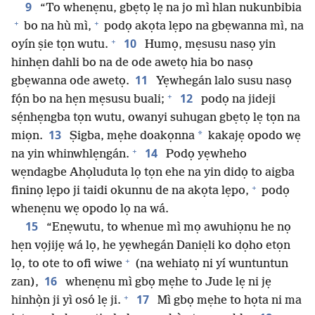
9
“To whenẹnu, gbẹtọ lẹ na jo mì hlan nukunbibia
+
+
bo na hù mì,
podọ akọta lẹpo na gbẹwanna mì, na
+
10
oyín ṣie tọn wutu.
Humọ, mẹsusu nasọ yin
hinhẹn dahli bo na de ode awetọ hia bo nasọ
11
gbẹwanna ode awetọ.
Yẹwhegán lalo susu nasọ
+
12
fọ́n bo na hẹn mẹsusu buali;
podọ na jideji
sẹ́nhẹngba tọn wutu, owanyi suhugan gbẹtọ lẹ tọn na
13
*
miọn.
Ṣigba, mẹhe doakọnna
kakajẹ opodo wẹ
+
14
na yin whinwhlẹngán.
Podọ yẹwheho
wẹndagbe Ahọluduta lọ tọn ehe na yin didọ to aigba
+
fininọ lẹpo ji taidi okunnu de na akọta lẹpo,
podọ
whenẹnu wẹ opodo lọ na wá.
15
“Enẹwutu, to whenue mì mọ awuhiọnu he nọ
hẹn vọjijẹ wá lọ, he yẹwhegán Daniẹli ko dọho etọn
+
lọ, to ote to ofi wiwe
(na wehiatọ ni yí wuntuntun
16
zan),
whenẹnu mì gbọ mẹhe to Jude lẹ ni jẹ
+
17
hinhọ̀n ji yì osó lẹ ji.
Mì gbọ mẹhe to họta ni ma