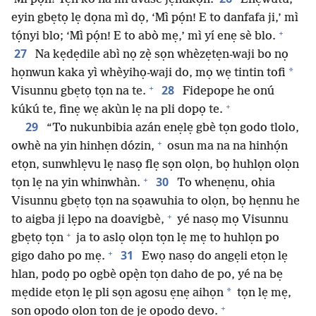
eyin gbẹtọ lẹ dọna mì dọ, ‘Mì pọ́n! E to danfafa ji,’ mì
+
tọ́nyi blo; ‘Mì pọ́n! E to abò mẹ,’ mì yí enẹ sè blo.
27
Na kẹdẹdile abì nọ zẹ̀ sọn whèzẹtẹn-waji bo nọ
*
họnwun kaka yì whèyihọ-waji do, mọ wẹ tintin tofi
+
28
Visunnu gbẹtọ tọn na te.
Fidepope he onú
+
kúkú te, finẹ wẹ akùn lẹ na pli dopọ te.
29
“To nukunbibia azán enẹlẹ gbè tọn godo tlolo,
+
owhè na yin hinhẹn dózin,
osun ma na na hinhọ́n
etọn, sunwhlẹvu lẹ nasọ flẹ sọn olọn, bọ huhlọn olọn
+
30
tọn lẹ na yin whinwhàn.
To whenẹnu, ohia
Visunnu gbẹtọ tọn na sọawuhia to olọn, bọ hẹnnu he
+
to aigba ji lẹpo na doavigbè,
yé nasọ mọ Visunnu
+
gbẹtọ tọn
ja to aslọ olọn tọn lẹ mẹ to huhlọn po
+
31
gigo daho po mẹ.
Ewọ nasọ do angẹli etọn lẹ
hlan, podọ po ogbè opẹ̀n tọn daho de po, yé na bẹ
*
mẹdide etọn lẹ pli sọn agosu ẹnẹ aihọn
tọn lẹ mẹ,
+
sọn opodo olọn tọn de jẹ opodo devo.