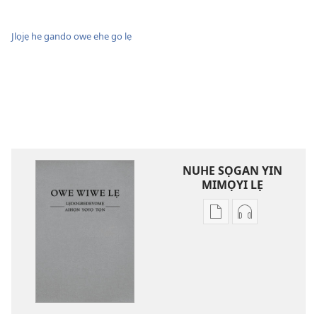
Jlọjẹ he gando owe ehe go lẹ
NUHE SỌGAN YIN
MIMỌYI LẸ
Lehe
Lehe
owe
hoyidokanji
lẹ
lẹ
sọgan
sọgan
yin
yin
mimọyi
mimọyi