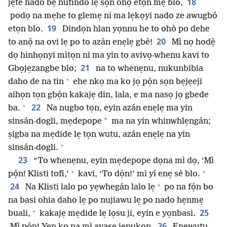
18
jẹte nado bẹ nutindo lẹ sọn ohọ̀ etọn mẹ blo,
podọ na mẹhe to glemẹ ni ma lẹkọyi nado ze awugbó
19
etọn blo.
Dindọn hlan yọnnu he to ohò po dehe
20
to anọ́ na ovi lẹ po to azán enẹlẹ gbè!
Mì nọ hodẹ̀
dọ hinhọnyi mìtọn ni ma yin to avivọ-whenu kavi to
21
Gbọjẹzangbe blo;
na to whenẹnu, nukunbibia
+
daho de na tin
ehe nkọ ma ko jọ pọ́n sọn bẹjẹeji
aihọn tọn gbọ́n kakajẹ din, lala, e ma nasọ jọ gbede
+
22
ba.
Na nugbo tọn, eyin azán enẹlẹ ma yin
*
sinsán-dogli, mẹdepope
ma na yin whinwhlẹngán;
ṣigba na mẹdide lẹ tọn wutu, azán enẹlẹ na yin
+
sinsán-dogli.
23
“To whenẹnu, eyin mẹdepope dọna mì dọ, ‘Mì
+
+
pọ́n! Klisti tofi,’
kavi, ‘To dọ́n!’ mì yí enẹ sè blo.
+
24
Na Klisti lalo po yẹwhegán lalo lẹ
po na fọ́n bo
na basi ohia daho lẹ po nujiawu lẹ po nado hẹnmẹ
+
25
buali,
kakajẹ mẹdide lẹ lọsu ji, eyin e yọnbasi.
26
Mì pọ́n! Yẹn ko na mì avase jẹnukọn.
Enẹwutu,