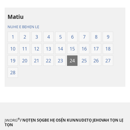
gbọn
gbọn
Owe
Owe
Wiwe
Wiwe
Matiu
lẹ
lẹ
NUHE E BẸHẸN LẸ
—
—
Lẹdogbedevomẹ
Lẹdogbedev
1
2
3
4
5
6
7
8
9
Aihọn
Aihọn
10
11
12
13
14
15
16
17
18
Yọyọ
Yọyọ
Tọn
Tọn
19
20
21
22
23
24
25
26
27
(Zinjẹgbonu
(Zinjẹgbonu
2015
2015
28
Tọn)
Tọn)
®
JW.ORG
/ NỌTẸN SỌGBE HẸ OSẸ́N KUNNUDETỌ JEHOVAH TỌN LẸ
TỌN