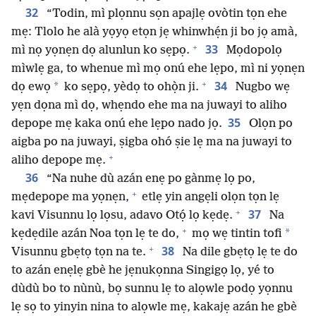
32
“Todin, mì plọnnu sọn apajlẹ ovòtin tọn ehe
mẹ: Tlolo he alà yọyọ etọn jẹ whinwhẹ́n ji bo jọ amà,
+
33
mì nọ yọnẹn dọ alunlun ko sẹpọ.
Mọdopolọ
mìwlẹ ga, to whenue mì mọ onú ehe lẹpo, mì ni yọnẹn
+
34
*
dọ ewọ
ko sẹpọ, yèdọ to ohọ̀n ji.
Nugbo wẹ
yẹn dọna mì dọ, whẹndo ehe ma na juwayi to aliho
35
depope mẹ kaka onú ehe lẹpo nado jọ.
Olọn po
aigba po na juwayi, ṣigba ohó ṣie lẹ ma na juwayi to
+
aliho depope mẹ.
36
“Na nuhe dù azán enẹ po gànmẹ lọ po,
+
mẹdepope ma yọnẹn,
etlẹ yin angẹli olọn tọn lẹ
+
37
kavi Visunnu lọ lọsu, adavo Otọ́ lọ kẹdẹ.
Na
+
*
kẹdẹdile azán Noa tọn lẹ te do,
mọ wẹ tintin tofi
+
38
Visunnu gbẹtọ tọn na te.
Na dile gbẹtọ lẹ te do
to azán enẹlẹ gbè he jẹnukọnna Singigọ lọ, yé to
dùdù bo to nùnù, bọ sunnu lẹ to alọwle podọ yọnnu
lẹ sọ to yinyin nina to alọwle mẹ, kakajẹ azán he gbè