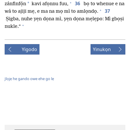
+
36
*
zánfinfọ́n
kavi afọnnu fuu,
bọ to whenue e na
+
37
wá to ajiji mẹ, e ma na mọ mì to amlọndọ.
Ṣigba, nuhe yẹn dọna mì, yẹn dọna mẹlẹpo: Mì gbọṣi
+
nukle.”
Yigodo
Yinukọn
Jlọjẹ he gando owe ehe go lẹ