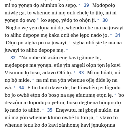
+
29
mì nọ yọnẹn dọ alunlun ko sẹpọ.
Mọdopolọ
mìwlẹ ga, to whenue mì mọ onú ehelẹ to jijọ, mì ni
+
30
*
yọnẹn dọ ewọ
ko sẹpọ, yèdọ to ohọ̀n ji.
Nugbo wẹ yẹn dọna mì dọ, whẹndo ehe ma na juwayi
+
31
to aliho depope mẹ kaka onú ehe lẹpo nado jọ.
+
Olọn po aigba po na juwayi,
ṣigba ohó ṣie lẹ ma na
+
juwayi to aliho depope mẹ.
32
“Na nuhe dù azán enẹ kavi gànmẹ lọ,
mẹdepope ma yọnẹn, etlẹ yin angẹli olọn tọn lẹ kavi
+
33
Visunnu lọ lọsu, adavo Otọ́ lọ.
Mì nọ họ́ali, mì
+
nọ họ́ mìde,
na mì ma yọ́n whenue ojlẹ dide lọ na
+
34
wá.
E tin taidi dawe de, he tọ́nwhẹ̀n jei tògodo
+
bo jo owhé etọn do bosọ na aṣẹ afanumẹ etọn lẹ,
bo
deazọ́nna dopodopo yetọn, bosọ degbena họ̀njinọtọ
+
35
lọ nado to alihọ́.
Enẹwutu, mì gbọṣi nukle, na
+
mì ma yọ́n whenue klunọ owhé lọ tọn ja,
vlavo to
whenue tenu ko do kavi zánhomẹ kavi jẹnukọnna