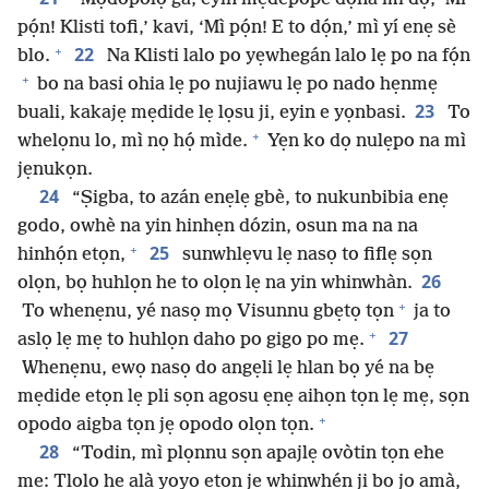
pọ́n! Klisti tofi,’ kavi, ‘Mì pọ́n! E to dọ́n,’ mì yí enẹ sè
+
22
blo.
Na Klisti lalo po yẹwhegán lalo lẹ po na fọ́n
+
bo na basi ohia lẹ po nujiawu lẹ po nado hẹnmẹ
23
buali, kakajẹ mẹdide lẹ lọsu ji, eyin e yọnbasi.
To
+
whelọnu lo, mì nọ họ́ mìde.
Yẹn ko dọ nulẹpo na mì
jẹnukọn.
24
“Ṣigba, to azán enẹlẹ gbè, to nukunbibia enẹ
godo, owhè na yin hinhẹn dózin, osun ma na na
+
25
hinhọ́n etọn,
sunwhlẹvu lẹ nasọ to fiflẹ sọn
26
olọn, bọ huhlọn he to olọn lẹ na yin whinwhàn.
+
To whenẹnu, yé nasọ mọ Visunnu gbẹtọ tọn
ja to
+
27
aslọ lẹ mẹ to huhlọn daho po gigo po mẹ.
Whenẹnu, ewọ nasọ do angẹli lẹ hlan bọ yé na bẹ
mẹdide etọn lẹ pli sọn agosu ẹnẹ aihọn tọn lẹ mẹ, sọn
+
opodo aigba tọn jẹ opodo olọn tọn.
28
“Todin, mì plọnnu sọn apajlẹ ovòtin tọn ehe
mẹ: Tlolo he alà yọyọ etọn jẹ whinwhẹ́n ji bo jọ amà,