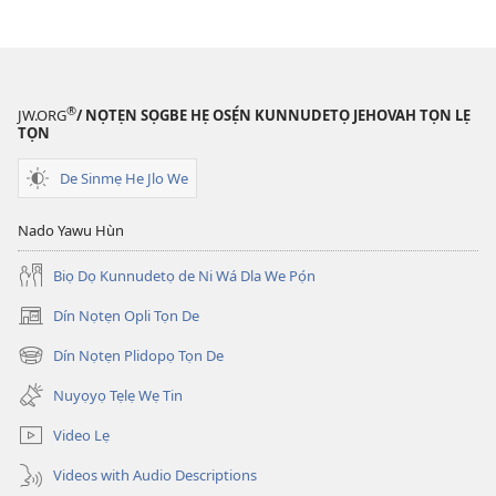
2015
2015
Tọn)
Tọn)
®
JW.ORG
/ NỌTẸN SỌGBE HẸ OSẸ́N KUNNUDETỌ JEHOVAH TỌN LẸ
TỌN
De Sinmẹ He Jlo We
Nado Yawu Hùn
Biọ Dọ Kunnudetọ de Ni Wá Dla We Pọ́n
Dín Nọtẹn Opli Tọn De
(opens
new
Dín Nọtẹn Plidopọ Tọn De
(opens
window)
new
Nuyọyọ Tẹlẹ Wẹ Tin
window)
Video Lẹ
Videos with Audio Descriptions