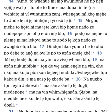
14
“Amọ́, to whenue mì mọ awuhiọnu he nọ hẹn
+
vọjijẹ wá lọ
to ote to fihe e ma dona tin te (na
wehiatọ ni yí wuntuntun zan), whenẹnu mì gbọ mẹhe
+
15
to Jude lẹ ni jẹ hinhọ̀n ji yì osó lẹ ji.
Mì gbọ
mẹhe to họta ni ma jẹte kavi biọ họmẹ nado ze
16
nudepope sọn ohọ̀ etọn mẹ blo;
podọ na mẹhe to
glemẹ ni ma lẹkọyi nuhe to godo lẹ kọ̀n nado ze
17
awugbó etọn blo.
Dindọn hlan yọnnu he to ohò
+
18
po dehe to anọ́ na ovi lẹ po to azán enẹlẹ gbè!
19
Mì nọ hodẹ̀ dọ ni ma yin to avivọ-whenu blo;
na
+
azán nukunbibia
tọn de wẹ azán enẹlẹ na yin, ehe
nkọ ma ko jọ pọ́n sọn bẹjẹeji nudida Jiwheyẹwhe tọn
+
20
kakajẹ din, e ma nasọ jọ gbede ba.
Na nugbo
*
tọn, eyin Jehovah
ma sán azán lọ lẹ dogli,
*
mẹdepope
ma na yin whinwhlẹngán. Ṣigba, na
mẹdide he e ko de lẹ tọn wutu, e ko sán azán lọ lẹ
+
dogli.
21
“Mọdopolọ ga, eyin mẹdepope dọna mì dọ, ‘Mì