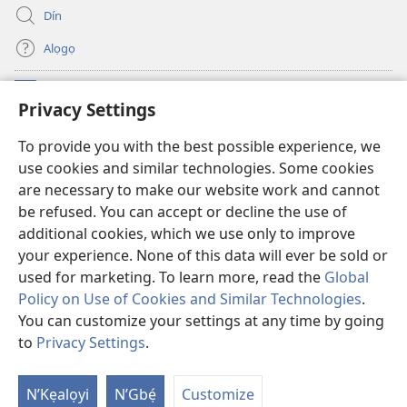
Dín
Alọgọ
Nunina Lẹ
(opens
Privacy Settings
new
window)
Wesẹdotẹn Intẹnẹt Ji Tọn Watchtower Tọn
To provide you with the best possible experience, we
(opens
use cookies and similar technologies. Some cookies
new
®
JW Hub
window)
are necessary to make our website work and cannot
(opens
be refused. You can accept or decline the use of
new
Azọ́nwanu
JW Library
window)
additional cookies, which we use only to improve
your experience. None of this data will ever be sold or
used for marketing. To learn more, read the
Global
Policy on Use of Cookies and Similar Technologies
.
You can customize your settings at any time by going
Copyright
© 2026 Watch Tower Bible and Tract Society of Pennsylvania.
OSẸ́N NỌTẸN LỌ TỌN LẸ
|
OSẸ́N NUDỌNAMẸ MẸDETITI TỌN LẸ TỌN
to
Privacy Settings
.
S
|
PRIVACY SETTINGS
Ta
N’Kẹalọyi
N’Gbẹ́
Customize
of