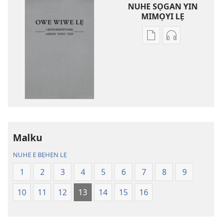
NUHE SỌGAN YIN
MIMỌYI LẸ
Lehe
Lehe
owe
hoyidokanji
lẹ
lẹ
sọgan
sọgan
yin
yin
mimọyi
mimọyi
gbọn
gbọn
Owe
Owe
Wiwe
Wiwe
Malku
lẹ
lẹ
NUHE E BẸHẸN LẸ
—
—
Lẹdogbedevomẹ
Lẹdogbedev
1
2
3
4
5
6
7
8
9
Aihọn
Aihọn
10
11
12
13
14
15
16
Yọyọ
Yọyọ
Tọn
Tọn
(Zinjẹgbonu
(Zinjẹgbonu