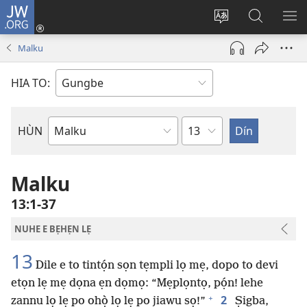
JW.ORG
Hùn
Adà
Diọ
Dín
HÙ
Towe
ogbè
to
HO
Malku
(opens
nọtẹn
JW.ORG
LỌ
new
lọ
Ji
LẸ
HIA TO:
window)
tọn
Weta
HÙN
Bible
Book
Malku
13:1-37
NUHE E BẸHẸN LẸ
13
Dile e to tintọ́n sọn tẹmpli lọ mẹ, dopo to devi
etọn lẹ mẹ dọna ẹn dọmọ: “Mẹplọntọ, pọ́n! lehe
+
2
zannu lọ lẹ po ohọ̀ lọ lẹ po jiawu sọ!”
Ṣigba,