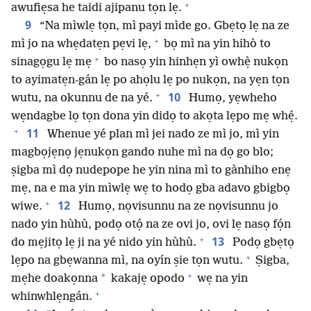
+
awufiẹsa he taidi ajipanu tọn lẹ.
9
“Na mìwlẹ tọn, mì payi mìde go. Gbẹtọ lẹ na ze
+
mì jo na whẹdatẹn pẹvi lẹ,
bọ mì na yin hihò to
+
sinagọgu lẹ mẹ
bo nasọ yin hinhẹn yì owhẹ̀ nukọn
to ayimatẹn-gán lẹ po ahọlu lẹ po nukọn, na yẹn tọn
+
10
wutu, na okunnu de na yé.
Humọ, yẹwheho
wẹndagbe lọ tọn dona yin didọ to akọta lẹpo mẹ whẹ́.
+
11
Whenue yé plan mì jei nado ze mì jo, mì yin
magbọjẹnọ jẹnukọn gando nuhe mì na dọ go blo;
ṣigba mì dọ nudepope he yin nina mì to gànhiho enẹ
mẹ, na e ma yin mìwlẹ wẹ to hodọ gba adavo gbigbọ
+
12
wiwe.
Humọ, nọvisunnu na ze nọvisunnu jo
nado yin hùhù, podọ otọ́ na ze ovi jo, ovi lẹ nasọ fọ́n
+
13
do mẹjitọ lẹ ji na yé nido yin hùhù.
Podọ gbẹtọ
+
lẹpo na gbẹwanna mì, na oyín ṣie tọn wutu.
Ṣigba,
+
*
mẹhe doakọnna
kakajẹ opodo
wẹ na yin
+
whinwhlẹngán.