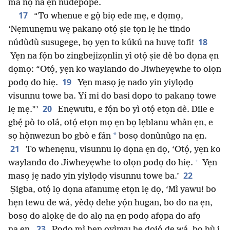
ma nọ na ẹn nudepope.
17
“To whenue e gọ̀ biọ ede mẹ, e dọmọ,
‘Nẹmunẹmu wẹ pakanọ otọ́ ṣie tọn lẹ he tindo
18
núdùdù susugege, bọ yẹn to kúkú na huvẹ tofi!
Yẹn na fọ́n bo zingbejizọnlin yì otọ́ ṣie dè bo dọna ẹn
dọmọ: “Otọ́, yẹn ko waylando do Jiwheyẹwhe to olọn
19
podọ do hiẹ.
Yẹn masọ jẹ nado yin yiylọdọ
visunnu towe ba. Yí mi do basi dopo to pakanọ towe
20
lẹ mẹ.”’
Enẹwutu, e fọ́n bo yì otọ́ etọn dè. Dile e
gbẹ́ pò to olá, otọ́ etọn mọ ẹn bọ lẹblanu whàn ẹn, e
*
sọ họ̀nwezun bo gbò e fán
bosọ donùnùgo na ẹn.
21
To whenẹnu, visunnu lọ dọna ẹn dọ, ‘Otọ́, yẹn ko
+
waylando do Jiwheyẹwhe to olọn podọ do hiẹ.
Yẹn
22
masọ jẹ nado yin yiylọdọ visunnu towe ba.’
Ṣigba, otọ́ lọ dọna afanumẹ etọn lẹ dọ, ‘Mì yawu! bo
hẹn tewu de wá, yèdọ dehe yọ́n hugan, bo do na ẹn,
bosọ do alọkẹ de do alọ na ẹn podọ afọpa do afọ
23
na ẹn.
Podọ mì hẹn oyìnvu he dojó de wá, bo hù i