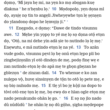
dọmọ, ‘Mì jaya hẹ mi, na yẹn ko mọ abọgan-kuẹ
10
*
dlakma
he n’hẹnbu lọ.’
Mọdopolọ, yẹn dọna mì
dọ, ayajẹ nọ tin to angẹli Jiwheyẹwhe tọn lẹ ṣẹnṣẹn
+
do ylandonọ dopo he lẹnvọjọ ji.”
11
Enẹgodo, e dọmọ: “Dawe de tindo visunnu
12
awe.
Mẹhe yin yọpọ to yé mẹ lọ sọ dọna otọ́ etọn
dọ, ‘Otọ́, na mi dehe yin adà ṣie to nutindo lọ lẹ mẹ.’
13
Enẹwutu, e má nutindo etọn lẹ na yé.
To azán
vude godo, visunnu pẹvi lọ bẹ onú etọn lẹpo pli bo
zingbejizọnlin yì otò dindẹn de mẹ, podọ finẹ wẹ e
zan nutindo etọn lẹ do apà mẹ te gbọn gbẹzan he
14
*
gblezọn
de zinzan dali.
To whenue e ko zan
nulẹpo vọ̀, huvẹ sinsinyẹn de tọ́n to otò lọ pete mẹ, e
15
sọ biọ nuhudo mẹ.
E tlẹ yì bo jẹ kọ̀ji na dopo to
tòvi otò enẹ tọn lẹ mẹ, bọ ewọ do e hlan ogle etọn mẹ
+
16
nado penukundo ohàn lẹ go.
E sọ nọ jlo nado
*
dù núdùdù
he ohàn lẹ nọ dù gọ́ho, ṣigba mẹdepope