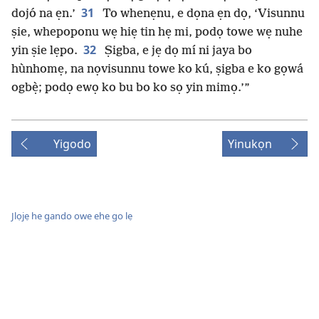
31
dojó na ẹn.’
To whenẹnu, e dọna ẹn dọ, ‘Visunnu
ṣie, whepoponu wẹ hiẹ tin hẹ mi, podọ towe wẹ nuhe
32
yin ṣie lẹpo.
Ṣigba, e jẹ dọ mí ni jaya bo
hùnhomẹ, na nọvisunnu towe ko kú, ṣigba e ko gọwá
ogbẹ̀; podọ ewọ ko bu bo ko sọ yin mimọ.’”
Yigodo
Yinukọn
Jlọjẹ he gando owe ehe go lẹ