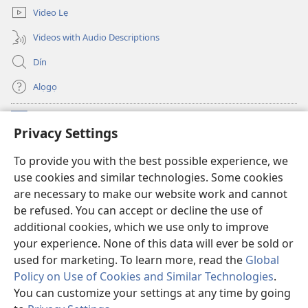
Video Lẹ
Videos with Audio Descriptions
Dín
Alọgọ
Nunina Lẹ
(opens
Privacy Settings
new
window)
Wesẹdotẹn Intẹnẹt Ji Tọn Watchtower Tọn
To provide you with the best possible experience, we
(opens
use cookies and similar technologies. Some cookies
new
®
JW Hub
window)
are necessary to make our website work and cannot
(opens
be refused. You can accept or decline the use of
new
Azọ́nwanu
JW Library
window)
additional cookies, which we use only to improve
your experience. None of this data will ever be sold or
used for marketing. To learn more, read the
Global
Policy on Use of Cookies and Similar Technologies
.
You can customize your settings at any time by going
Copyright
© 2026 Watch Tower Bible and Tract Society of Pennsylvania.
OSẸ́N NỌTẸN LỌ TỌN LẸ
|
OSẸ́N NUDỌNAMẸ MẸDETITI TỌN LẸ TỌN