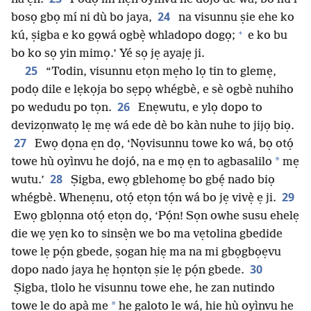
24
bosọ gbọ mí ni dù bo jaya,
na visunnu ṣie ehe ko
+
kú, ṣigba e ko gọwá ogbẹ̀ whladopo dogọ;
e ko bu
bo ko sọ yin mimọ.’ Yé sọ jẹ ayajẹ ji.
25
“Todin, visunnu etọn mẹho lọ tin to glemẹ,
podọ dile e lẹkọja bo sẹpọ whégbè, e sè ogbè nuhiho
26
po wedudu po tọn.
Enẹwutu, e ylọ dopo to
devizọnwatọ lẹ mẹ wá ede dè bo kàn nuhe to jijọ biọ.
27
Ewọ dọna ẹn dọ, ‘Nọvisunnu towe ko wá, bọ otọ́
*
towe hù oyìnvu he dojó, na e mọ ẹn to agbasalilo
mẹ
28
wutu.’
Ṣigba, ewọ gblehomẹ bo gbẹ́ nado biọ
29
whégbè. Whenẹnu, otọ́ etọn tọ́n wá bo jẹ vivẹ̀ ẹ ji.
Ewọ gblọnna otọ́ etọn dọ, ‘Pọ́n! Sọn owhe susu ehelẹ
die wẹ yẹn ko to sinsẹ̀n we bo ma vẹtolina gbedide
towe lẹ pọ́n gbede, ṣogan hiẹ ma na mi gbọgbọẹvu
30
dopo nado jaya hẹ họntọn ṣie lẹ pọ́n gbede.
Ṣigba, tlolo he visunnu towe ehe, he zan nutindo
*
towe lẹ do apà mẹ
hẹ galọtọ lẹ wá, hiẹ hù oyìnvu he