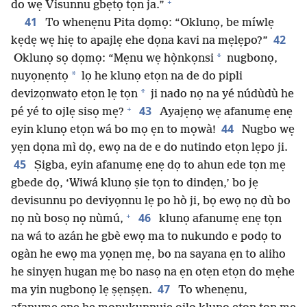
+
do wẹ Visunnu gbẹtọ tọn ja.”
41
To whenẹnu Pita dọmọ: “Oklunọ, be míwlẹ
42
kẹdẹ wẹ hiẹ to apajlẹ ehe dọna kavi na mẹlẹpo?”
*
Oklunọ sọ dọmọ: “Mẹnu wẹ họ̀nkọnsi
nugbonọ,
*
nuyọnẹntọ
lọ he klunọ etọn na de do pipli
*
devizọnwatọ etọn lẹ tọn
ji nado nọ na yé núdùdù he
+
43
pé yé to ojlẹ sisọ mẹ?
Ayajẹnọ wẹ afanumẹ enẹ
44
eyin klunọ etọn wá bo mọ ẹn to mọwà!
Nugbo wẹ
yẹn dọna mì dọ, ewọ na de e do nutindo etọn lẹpo ji.
45
Ṣigba, eyin afanumẹ enẹ dọ to ahun ede tọn mẹ
gbede dọ, ‘Wiwá klunọ ṣie tọn to dindẹn,’ bo jẹ
devisunnu po deviyọnnu lẹ po hò ji, bọ ewọ nọ dù bo
+
46
nọ nù bosọ nọ nùmú,
klunọ afanumẹ enẹ tọn
na wá to azán he gbè ewọ ma to nukundo e podọ to
ogàn he ewọ ma yọnẹn mẹ, bo na sayana ẹn to aliho
he sinyẹn hugan mẹ bo nasọ na ẹn otẹn etọn do mẹhe
47
ma yin nugbonọ lẹ ṣẹnṣẹn.
To whenẹnu,