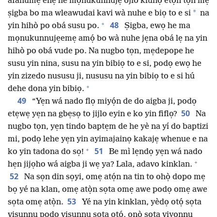
afanumẹ enẹ he mọnukunnujẹ ojlo klunọ etọn tọn mẹ
*
ṣigba bo ma wleawudai kavi wà nuhe e biọ to e si
na
+
48
yin hihò po obá susu po.
Ṣigba, ewọ he ma
mọnukunnujẹemẹ amọ́ bo wà nuhe jẹna obá lẹ na yin
hihò po obá vude po. Na nugbo tọn, mẹdepope he
susu yin nina, susu na yin bibiọ to e si, podọ ewọ he
yin zizedo nususu ji, nususu na yin bibiọ to e si hú
+
dehe dona yin bibiọ.
49
“Yẹn wá nado flọ miyọ́n de do aigba ji, podọ
50
etẹwẹ yẹn na gbẹsọ to jijlo eyin e ko yin fiflọ?
Na
nugbo tọn, yẹn tindo baptẹm de he yè na yí do baptizi
mi, podọ lehe yẹn yin ayimajainọ kakajẹ whenue e na
+
51
ko yin tadona do sọ!
Be mì lẹndọ yẹn wá nado
+
hẹn jijọho wá aigba ji wẹ ya? Lala, adavo kinklan.
52
Na sọn din sọyi, omẹ atọ́n na tin to ohọ̀ dopo mẹ
bọ yé na klan, omẹ atọ̀n sọta omẹ awe podọ omẹ awe
53
sọta omẹ atọ̀n.
Yé na yin kinklan, yèdọ otọ́ sọta
visunnu podọ visunnu sọta otọ́, onọ̀ sọta viyọnnu