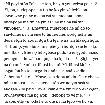
+
2
“Mì payi otọ́n Falesi lẹ tọn, he yin yẹnuwiwa go.
Ṣigba, nudepope ma tin he ko yin whiwhla po
sọwhiwhe po he ma na wá yin didehia, podọ
nudepope ma tin he yin aṣli he ma na wá yin
+
3
yinyọnẹn.
Enẹwutu, nudepope he mì dọ to
zinvlu mẹ na yin sisè to hinhọ́n nù, podọ nuhe mì
depá etọn to abò mìtọn titi lẹ mẹ na yin lilá sọn họta.
+
4
Humọ, yẹn dọna mì mẹhe yin họntọn ṣie lẹ
dọ,
mì dibusi yé he nọ hù agbasa podọ to enẹgodo masọ
+
5
penugo nado wà nudepope ba lẹ blo.
Ṣigba, yẹn
na do mẹhe mì na dibusi hia mì: Mì dibusi Mẹhe
sọgan hù bọ to enẹgodo tindo aṣẹ nado zedlan
+
*
Gẹhẹnna
mẹ.
Mọwẹ, yẹn dọna mì dọ, Omẹ ehe wẹ
+
6
mì ni dibusi.
Oblẹnọ atọ́n wẹ nọ yin sisà yin
*
abọgan-kuẹ pẹvi
awe, kavi e ma yin mọ wẹ? Ṣogan,
+
7
*
Jiwheyẹwhe ma nọ wọn
depope to yé mẹ.
Ṣigba, etlẹ yin oda he to ota na mì lẹpo wẹ ko yin