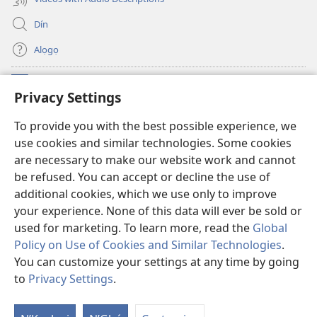
Dín
Alọgọ
Nunina Lẹ
(opens
Privacy Settings
new
window)
Wesẹdotẹn Intẹnẹt Ji Tọn Watchtower Tọn
To provide you with the best possible experience, we
(opens
use cookies and similar technologies. Some cookies
new
®
JW Hub
window)
are necessary to make our website work and cannot
(opens
be refused. You can accept or decline the use of
new
Azọ́nwanu
JW Library
window)
additional cookies, which we use only to improve
your experience. None of this data will ever be sold or
used for marketing. To learn more, read the
Global
Policy on Use of Cookies and Similar Technologies
.
You can customize your settings at any time by going
Copyright
© 2026 Watch Tower Bible and Tract Society of Pennsylvania.
OSẸ́N NỌTẸN LỌ TỌN LẸ
|
OSẸ́N NUDỌNAMẸ MẸDETITI TỌN LẸ TỌN
to
Privacy Settings
.
S
|
PRIVACY SETTINGS
Ta