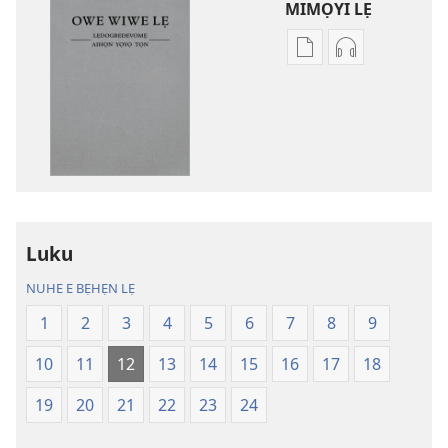
MIMỌYI LẸ
Lehe
Lehe
owe
hoyidokanji
lẹ
lẹ
sọgan
sọgan
yin
yin
mimọyi
mimọyi
gbọn
gbọn
Owe
Owe
Wiwe
Wiwe
Luku
lẹ
lẹ
NUHE E BẸHẸN LẸ
—
—
Lẹdogbedevomẹ
Lẹdogbedev
1
2
3
4
5
6
7
8
9
Aihọn
Aihọn
10
11
12
13
14
15
16
17
18
Yọyọ
Yọyọ
Tọn
Tọn
19
20
21
22
23
24
(Zinjẹgbonu
(Zinjẹgbonu
2015
2015