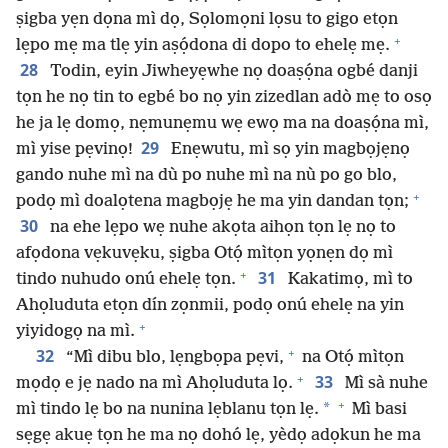
ṣigba yẹn dọna mì dọ, Sọlomọni lọsu to gigo etọn
+
lẹpo mẹ ma tlẹ yin aṣọ́dona di dopo to ehelẹ mẹ.
28
Todin, eyin Jiwheyẹwhe nọ doaṣọ́na ogbé danji
tọn he nọ tin to egbé bo nọ yin zizedlan adò mẹ to osọ
he ja lẹ domọ, nẹmunẹmu wẹ ewọ ma na doaṣọ́na mì,
29
mì yise pẹvinọ!
Enẹwutu, mì sọ yin magbọjẹnọ
gando nuhe mì na dù po nuhe mì na nù po go blo,
+
podọ mì doalọtena magbọjẹ he ma yin dandan tọn;
30
na ehe lẹpo wẹ nuhe akọta aihọn tọn lẹ nọ to
afọdona vẹkuvẹku, ṣigba Otọ́ mìtọn yọnẹn dọ mì
+
31
tindo nuhudo onú ehelẹ tọn.
Kakatimọ, mì to
Ahọluduta etọn dín zọnmii, podọ onú ehelẹ na yin
+
yiyidogọ na mì.
+
32
“Mì dibu blo, lẹngbọpa pẹvi,
na Otọ́ mìtọn
+
33
mọdọ e jẹ nado na mì Ahọluduta lọ.
Mì sà nuhe
+
*
mì tindo lẹ bo na nunina lẹblanu tọn lẹ.
Mì basi
sẹgẹ akuẹ tọn he ma nọ dohó lẹ, yèdọ adọkun he ma