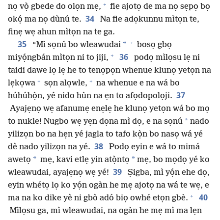
+
nọ vọ̀ gbede do olọn mẹ,
fie ajotọ de ma nọ sẹpọ bọ
34
okọ́ ma nọ dùnú te.
Na fie adọkunnu mìtọn te,
finẹ wẹ ahun mìtọn na te ga.
+
35
*
“Mì sọnú bo wleawudai
bosọ gbọ
+
36
miyọ́ngbán mìtọn ni to jiji,
podọ mìlọsu lẹ ni
taidi dawe lọ lẹ he to tenọpọn whenue klunọ yetọn na
+
+
lẹkọwa
sọn alọwle,
na whenue e na wá bo
37
húhúhọ̀n, yé nido hùn na ẹn to afọdopolọji.
Ayajẹnọ wẹ afanumẹ enẹlẹ he klunọ yetọn wá bo mọ
*
to nukle! Nugbo wẹ yẹn dọna mì dọ, e na sọnú
nado
yilizọn bo na hẹn yé jagla to tafo kọ̀n bo nasọ wá yé
38
dè nado yilizọn na yé.
Podọ eyin e wá to mimá
*
*
awetọ
mẹ, kavi etlẹ yin atọ̀ntọ
mẹ, bo mọdọ yé ko
39
wleawudai, ayajẹnọ wẹ yé!
Ṣigba, mì yọ́n ehe dọ,
eyin whétọ lọ ko yọ́n ogàn he mẹ ajotọ na wá te wẹ, e
+
40
ma na ko dike yè ni gbò adó biọ owhé etọn gbè.
Mìlọsu ga, mì wleawudai, na ogàn he mẹ mì ma lẹn