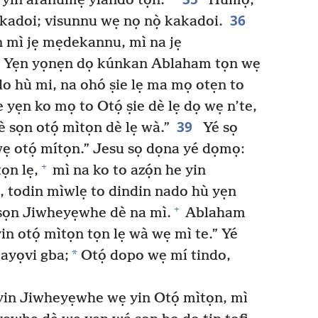
 yin afanumẹ ylando tọn.
Humọ,
36
adoi; visunnu wẹ nọ nọ̀ kakadoi.
 mì jẹ mẹdekannu, mì na jẹ
Yẹn yọnẹn dọ kúnkan Ablaham tọn wẹ
do hù mi, na ohó ṣie lẹ ma mọ otẹn to
yẹn ko mọ to Otọ́ ṣie dè lẹ dọ wẹ n’te,
39
 sọn otọ́ mìtọn dè lẹ wà.”
Yé sọ
 otọ́ mítọn.” Jesu sọ dọna yé dọmọ:
+
ọn lẹ,
mì na ko to azọ́n he yin
, todin mìwlẹ to dindin nado hù yẹn
+
sọn Jiwheyẹwhe dè na mì.
Ablaham
in otọ́ mìtọn tọn lẹ wà wẹ mì te.” Yé
*
ayọvi gba;
Otọ́ dopo wẹ mí tindo,
in Jiwheyẹwhe wẹ yin Otọ́ mìtọn, mì