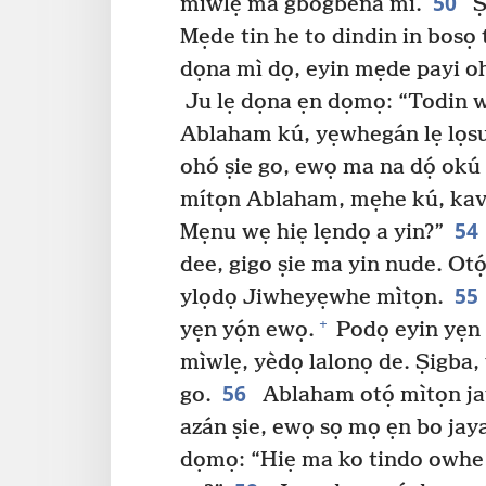
50
mìwlẹ ma gbògbéna mi.
Ṣ
Mẹde tin he to dindin in bosọ
dọna mì dọ, eyin mẹde payi o
Ju lẹ dọna ẹn dọmọ: “Todin w
Ablaham kú, yẹwhegán lẹ lọsu 
ohó ṣie go, ewọ ma na dọ́ okú 
mítọn Ablaham, mẹhe kú, kav
54
Mẹnu wẹ hiẹ lẹndọ a yin?”
dee, gigo ṣie ma yin nude. Otó
55
ylọdọ Jiwheyẹwhe mìtọn.
+
yẹn yọ́n ewọ.
Podọ eyin yẹn 
mìwlẹ, yèdọ lalonọ de. Ṣigba,
56
go.
Ablaham otọ́ mìtọn ja
azán ṣie, ewọ sọ mọ ẹn bo jaya
dọmọ: “Hiẹ ma ko tindo owhe