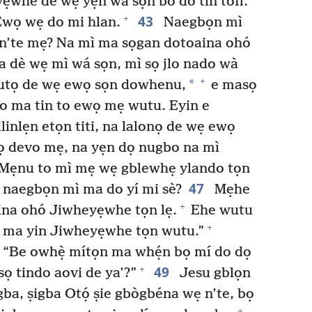
ẹwhe dè wẹ yẹn wá sọn bo do tin tofi.
43
+
Ewọ wẹ do mi hlan.
Naegbọn mì
’te mẹ? Na mì ma sọgan dotoaina ohó
a dè wẹ mì wá sọn, mì sọ jlo nado wà
+
*
tọ de wẹ ewọ sọn dowhenu,
e masọ
o ma tin to ewọ mẹ wutu. Eyin e
linlẹn etọn titi, na lalonọ de wẹ ewọ
ọ devo mẹ, na yẹn dọ nugbo na mì
Mẹnu to mì mẹ wẹ gblewhẹ ylando tọn
47
 naegbọn mì ma do yí mi sè?
Mẹhe
+
ina ohó Jiwheyẹwhe tọn lẹ.
Ehe wutu
+
ì ma yin Jiwheyẹwhe tọn wutu.”
 “Be owhẹ̀ mítọn ma whẹ́n bọ mí do dọ
49
+
ọ tindo aovi de ya’?”
Jesu gblọn
ba, ṣigba Otọ́ ṣie gbògbéna wẹ n’te, bọ
+