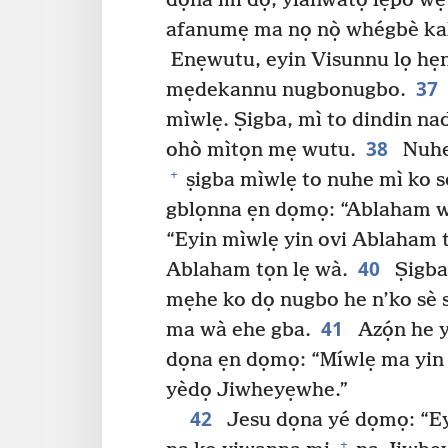
dọna mì dọ, ylanwatọ lẹpo wẹ
afanumẹ ma nọ nọ̀ whégbè kak
Enẹwutu, eyin Visunnu lọ hẹn
37
mẹdekannu nugbonugbo.
mìwlẹ. Ṣigba, mì to dindin na
38
ohò mìtọn mẹ wutu.
Nuhe 
+
ṣigba mìwlẹ to nuhe mì ko sè
gblọnna ẹn dọmọ: “Ablaham wẹ
“Eyin mìwlẹ yin ovi Ablaham t
40
Ablaham tọn lẹ wà.
Ṣigba
mẹhe ko dọ nugbo he n’ko sè 
41
ma wà ehe gba.
Azọ́n he y
dọna ẹn dọmọ: “Míwlẹ ma yin 
yèdọ Jiwheyẹwhe.”
42
Jesu dọna yé dọmọ: “Ey
+