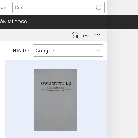
owe
s
Dín
Ọ́N MÍ DOGỌ
w)
HIA TO: