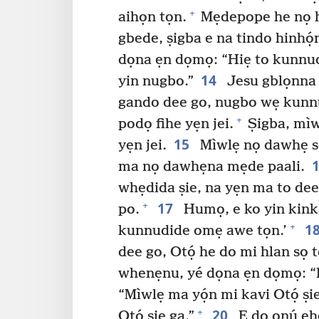
+
aihọn tọn.
Mẹdepope he nọ ho
gbede, ṣigba e na tindo hinhọ́
dọna ẹn dọmọ: “Hiẹ to kunnu
14
yin nugbo.”
Jesu gblọnna 
gando dee go, nugbo wẹ kunnud
+
podọ fihe yẹn jei.
Ṣigba, mìw
15
yẹn jei.
Mìwlẹ nọ dawhẹ s
ma nọ dawhẹna mẹde paali.
whẹdida ṣie, na yẹn ma to dee 
17
+
po.
Humọ, e ko yin kink
1
+
kunnudide omẹ awe tọn.’
dee go, Otọ́ he do mi hlan sọ
whenẹnu, yé dọna ẹn dọmọ: “F
“Mìwlẹ ma yọ́n mi kavi Otọ́ ṣie
20
+
Otọ́ ṣie ga.”
E dọ onú ehe