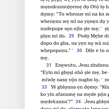
mọnukunnujẹemẹ dọ Otọ́ lọ ho
dọmọ: “To whenue mì na ko ze
whenẹnu wẹ mì na yọnẹn dọ 
+
nudepope sọn ojlo ṣie mẹ;
ṣi
29
plọn mi do.
Podọ Mẹhe do 
dopo do gba, na yẹn nọ wà nu
30
+
whepoponu.”
Dile e to 
mẹ.
31
Enẹwutu, Jesu zindonuk
“Eyin mì gbọṣi ohó ṣie mẹ, be
+
mìwlẹ nasọ yọ́n nugbo lọ,
nu
33
Yé gblọnna ẹn dọmọ: “Kú
ko yin afanumẹ na mẹde pọ́n g
34
mẹdekannu’?”
Jesu gblọ