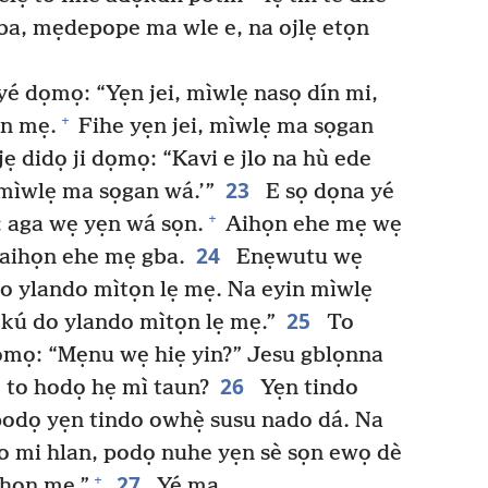
ba, mẹdepope ma wle e, na ojlẹ etọn
yé dọmọ: “Yẹn jei, mìwlẹ nasọ dín mi,
+
ọn mẹ.
Fihe yẹn jei, mìwlẹ ma sọgan
ẹ didọ ji dọmọ: “Kavi e jlo na hù ede
23
 mìwlẹ ma sọgan wá.’”
E sọ dọna yé
+
 aga wẹ yẹn wá sọn.
Aihọn ehe mẹ wẹ
24
aihọn ehe mẹ gba.
Enẹwutu wẹ
o ylando mìtọn lẹ mẹ. Na eyin mìwlẹ
25
 kú do ylando mìtọn lẹ mẹ.”
To
dọmọ: “Mẹnu wẹ hiẹ yin?” Jesu gblọnna
26
 to hodọ hẹ mì taun?
Yẹn tindo
odọ yẹn tindo owhẹ̀ susu nado dá. Na
 mi hlan, podọ nuhe yẹn sè sọn ewọ dè
27
+
ihọn mẹ.”
Yé ma