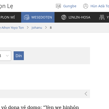
̣n Lẹ
Gungbe
Hùn Adà T
De
(open
ogbè
new
 PLỌN MÍ
WESẸDOTẸN
LINLIN-HỌSA
Y
dopo
windo
ihọn Yọyọ Tọn
Johanu
8
eta
vọ́ dọna yé dọmọ: “Yẹn wẹ hinhọ́n