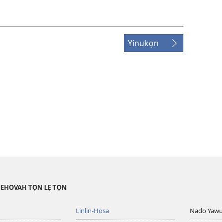
Yinukọn
JEHOVAH TỌN LẸ TỌN
Linlin-Họsa
Nado Yaw