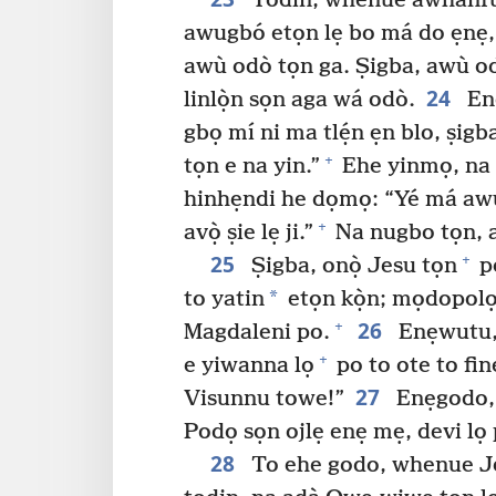
Todin, whenue awhànfun
awugbó etọn lẹ bo má do ẹnẹ,
awù odò tọn ga. Ṣigba, awù odò
24
linlọ̀n sọn aga wá odò.
En
gbọ mí ni ma tlẹ́n ẹn blo, ṣig
+
tọn e na yin.”
Ehe yinmọ, na 
hinhẹndi he dọmọ: “Yé má awù 
+
avọ̀ ṣie lẹ ji.”
Na nugbo tọn, 
25
+
Ṣigba, onọ̀ Jesu tọn
po
*
to yatin
etọn kọ̀n; mọdopolọ 
26
+
Magdaleni po.
Enẹwutu, 
+
e yiwanna lọ
po to ote to fin
27
Visunnu towe!”
Enẹgodo, 
Podọ sọn ojlẹ enẹ mẹ, devi lọ 
28
To ehe godo, whenue Je