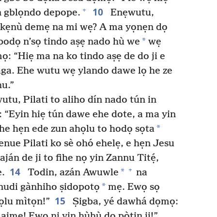
10
+
n gblọndo depope.
Enẹwutu,
a kẹnù demẹ na mi wẹ? A ma yọnẹn dọ
*
podọ n’sọ tindo aṣẹ nado hù we
wẹ
: “Hiẹ ma na ko tindo aṣẹ de do ji e
aga. Ehe wutu wẹ ylando dawe lọ he ze
u.”
u, Pilati to aliho dín nado tún in
 “Eyin hiẹ tún dawe ehe dote, a ma yin
*
he hẹn ede zun ahọlu to hodọ sọta
ue Pilati ko sè ohó ehelẹ, e hẹn Jesu
ján de ji to fihe nọ yin Zannu Titẹ́,
14
+
*
.
Todin, azán Awuwle
na
*
nudi gànhiho ṣidopotọ
mẹ. Ewọ sọ
15
ọlu mìtọn!”
Ṣigba, yé dawhá dọmọ:
n aimẹ! Ewọ ni yin hùhù do pòtin ji!”