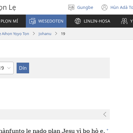
̣n Lẹ
Gungbe
Hùn Adà T
De
(open
ogbè
new
 PLỌN MÍ
WESẸDOTẸN
LINLIN-HỌSA
Y
dopo
windo
ihọn Yọyọ Tọn
Johanu
19
eta
+
ànfuntọ lẹ nado plan Jesu yì bo hò e.