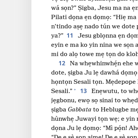
wá sọn?” Ṣigba, Jesu ma na ẹ
Pilati dọna ẹn dọmọ: “Hiẹ m
n’tindo aṣẹ nado tún we dote 
11
ya?”
Jesu gblọnna ẹn dọmọ
eyin e ma ko yin nina we sọn 
mi do alọ towe mẹ tọn do kloh
12
Na whẹwhinwhẹ́n ehe wut
dote, ṣigba Ju lẹ dawhá dọmọ:
họntọn Sesali tọn. Mẹdepope 
13
+
Sesali.”
Enẹwutu, to when
jẹgbonu, ewọ sọ sinai to whẹda
ṣigba
Gabbata
to Heblugbe mẹ
hùnwhẹ Juwayi tọn wẹ; e yin 
dọna Ju lẹ dọmọ: “Mì pọ́n! Ah
“De e sẹ̀ sọn aimẹ! De e sẹ̀ sọ