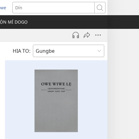
owe
s
Dín
Ọ́N MÍ DOGỌ
w)
HIA TO: