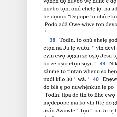
yọnẹn dọ nugbo wẹ nuhe e dọ l
nugbo tọn, onú ehelẹ jọ, na a
he dọmọ: “Depope to ohú etọn
Podọ adà Owe-wiwe tọn devo s
+
38
Todin, to onú ehelẹ go
+
etọn na Ju lẹ wutu,
yin devi 
eyin ewọ sọgan ze oṣiọ Jesu tọ
39
+
bo ze oṣiọ etọn sọyi.
Nik
zánmẹ to tintan whenu sọ hẹn z
40
+
*
nudi kilo 30
wá.
Enẹwut
+
do blá ẹ po nuwhẹ́nkun lẹ po
Todin, jipa de tin to fihe ewọ
mẹdepope ma ko yin titẹ́ do gb
+
*
azán Awuwle
tọn
na Ju lẹ 