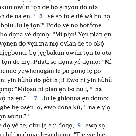
akun owùn tọn de bo ṣinyọ́n do ota
3
+
ọn de na ẹn,
yé sọ to e dè wá bo nọ
họlu Ju lẹ tọn!” Podọ yé nọ hotómẹ
̣n bo dọna yé dọmọ: “Mì pọ́n! Yẹn plan ẹn
 yọnẹn dọ yẹn ma mọ oylan de to okọ̀
njẹgbonu, bọ jẹgbakun owùn tọn to ota
ọ̀ tọn de mẹ. Pilati sọ dọna yé dọmọ: “Mì
henue yẹwhenọgán lẹ po ponọ lẹ po
 yin hùhù do pòtin ji! Ewọ ni yin hùhù
*
ọmọ: “Mìlọsu ni plan ẹn bo hù i,
na
7
+
̣ na ẹn.”
Ju lẹ gblọnna ẹn dọmọ:
+
gbe hẹ osẹ́n lọ, ewọ dona kú,
na e ylọ
+
ọn wutu.”
9
dọ yé te, obu jẹ e ji dogọ,
ewọ sọ
n gbè bo dọna Jesu dọmọ: “Fie wẹ hiẹ