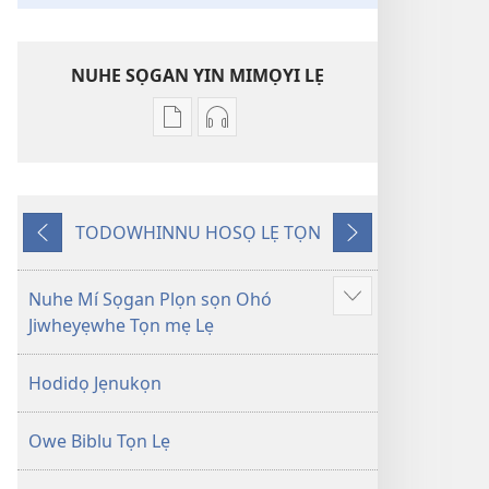
NUHE SỌGAN YIN MIMỌYI LẸ
Lehe
Lehe
owe
hoyidokanji
lẹ
lẹ
sọgan
sọgan
TODOWHINNU HOSỌ LẸ TỌN
yin
yin
Yigodo
Yinukọn
mimọyi
mimọyi
gbọn
gbọn
Nuhe Mí Sọgan Plọn sọn Ohó
Show
Owe
Owe
Jiwheyẹwhe Tọn mẹ Lẹ
more
Wiwe
Wiwe
lẹ
lẹ
Hodidọ Jẹnukọn
—
—
Lẹdogbedevomẹ
Lẹdogbedevomẹ
Owe Biblu Tọn Lẹ
Aihọn
Aihọn
Yọyọ
Yọyọ