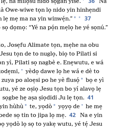
36
ẹ, na mìlọsu nido sọgan yise.
Na
dà Owe-wiwe tọn lọ nido yin hinhẹndi
37
+
*
 lẹ mẹ ma na yin winwẹ́n.”
ọ dọmọ: “Yé na pọ́n mẹlọ he yé sọnú.”
do, Josẹfu Alimate tọn, mẹhe na obu
Jesu tọn de to nuglọ, biọ to Pilati si
n yì, Pilati sọ nagbè e. Enẹwutu, e wá
+
odẹmi,
yèdọ dawe lọ he wá e dè to
*
uya po aloẹsi po he yè flusọ́
bọ e yì
u, yé ze oṣiọ Jesu tọn bo yí alavọ lẹ
41
sọgbe hẹ aṣa ṣiọdidi Ju lẹ tọn.
+
*
*
 yin hùhù
te, yọdò
yọyọ de
he mẹ
42
ede sọ tin to jipa lọ mẹ.
Na e yin
bọ yọdò lọ sọ to yakẹ wutu, yé tẹ́ Jesu