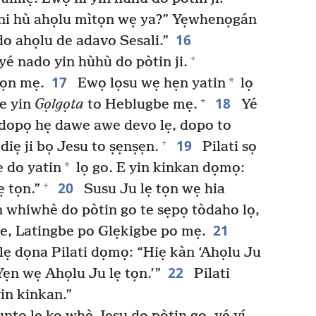
 ni hù ahọlu mìtọn wẹ ya?” Yẹwhenọgán
16
o ahọlu de adavo Sesali.”
+
yé nado yin hùhù do pòtin ji.
17
*
tọn mẹ.
Ewọ lọsu wẹ hẹn yatin
lọ
18
+
e yin
Gọlgọta
to Heblugbe mẹ.
Yé
dopọ hẹ dawe awe devo lẹ, dopo to
19
+
iẹ ji bọ Jesu to ṣẹnṣẹn.
Pilati sọ
*
 do yatin
lọ go. E yin kinkan dọmọ:
20
+
ẹ tọn.”
Susu Ju lẹ tọn wẹ hia
n whiwhè do pòtin go te sẹpọ tòdaho lọ,
21
e, Latingbe po Glẹkigbe po mẹ.
lẹ dọna Pilati dọmọ: “Hiẹ kàn ‘Ahọlu Ju
22
‘Yẹn wẹ Ahọlu Ju lẹ tọn.’”
Pilati
in kinkan.”