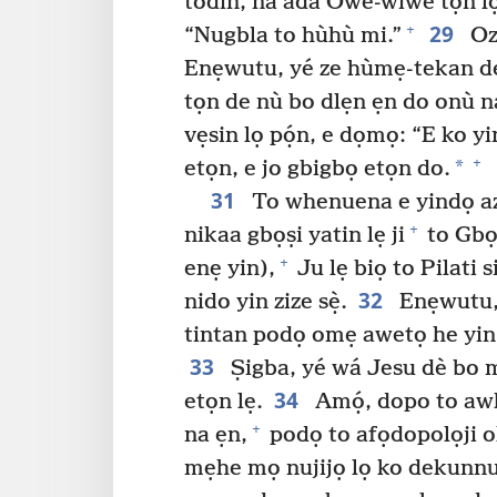
todin, na adà Owe-wiwe tọn lọ
29
+
“Nugbla to hùhù mi.”
Ozé
Enẹwutu, yé ze hùmẹ-tekan de
tọn de nù bo dlẹn ẹn do onù n
vẹsin lọ pọ́n, e dọmọ: “E ko 
+
*
etọn, e jo gbigbọ etọn do.
31
To whenuena e yindọ a
+
nikaa gbọṣi yatin lẹ ji
to Gbọ
+
enẹ yin),
Ju lẹ biọ to Pilati 
32
nido yin zize sẹ̀.
Enẹwutu, 
tintan podọ omẹ awetọ he yin
33
Ṣigba, yé wá Jesu dè bo 
34
etọn lẹ.
Amọ́, dopo to aw
+
na ẹn,
podọ to afọdopolọji o
mẹhe mọ nujijọ lọ ko dekunnu