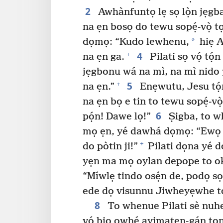
2
Awhànfuntọ lẹ sọ lọ̀n jẹgb
na ẹn bosọ do tewu sopẹ́-vọ̀ t
*
dọmọ: “Kudo lewhenu,
hiẹ A
4
+
na ẹn ga.
Pilati sọ vọ́ tó
jẹgbonu wá na mì, na mì nido
5
+
na ẹn.”
Enẹwutu, Jesu tọ́
na ẹn bọ e tin to tewu sopẹ́-v
6
pọ́n! Dawe lọ!”
Ṣigba, to w
mọ ẹn, yé dawhá dọmọ: “Ewọ ni
+
do pòtin ji!”
Pilati dọna yé d
yẹn ma mọ oylan depope to okò
“Míwlẹ tindo osẹ́n de, podọ sọ
ede dọ visunnu Jiwheyẹwhe t
8
To whenue Pilati sè nuhe 
vọ́ biọ owhé ayimatẹn-gán tọ