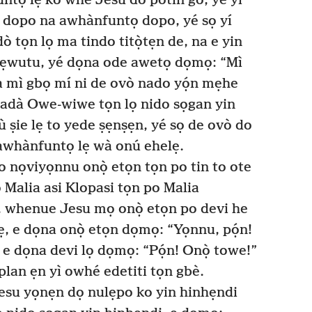
tọ lẹ ko whè Jesu do pòtin go, yé yí
 dopo na awhànfuntọ dopo, yé sọ yí
 tọn lọ ma tindo titọ̀tẹn de, na e yin
ẹwutu, yé dọna ode awetọ dọmọ: “Mì
ba mì gbọ mí ni de ovò nado yọ́n mẹhe
adà Owe-wiwe tọn lọ nido sọgan yin
ṣie lẹ to yede ṣẹnṣẹn, yé sọ de ovò do
awhànfuntọ lẹ wà onú ehelẹ.
 nọviyọnnu onọ̀ etọn tọn po tin to ote
Malia asi Klopasi tọn po Malia
whenue Jesu mọ onọ̀ etọn po devi he
ẹ, e dọna onọ̀ etọn dọmọ: “Yọnnu, pọ́n!
e dọna devi lọ dọmọ: “Pọ́n! Onọ̀ towe!”
plan ẹn yì owhé edetiti tọn gbè.
su yọnẹn dọ nulẹpo ko yin hinhẹndi