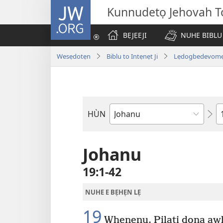
JW.ORG
Kunnudetọ Jehovah To
BẸJẸEJI
NUHE BIBLU
Wesẹdotẹn
Biblu to Intẹnẹt Ji
Lẹdogbedevomẹ A
W
HÙN
Bible
Book
Johanu
19:1-42
NUHE E BẸHẸN LẸ
19
Whenẹnu, Pilati dọna awh