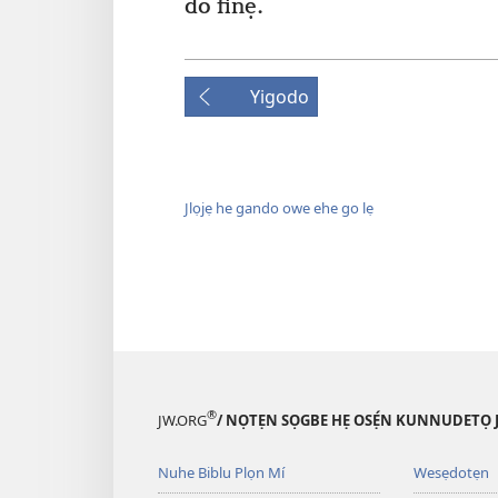
do finẹ.
Yigodo
Jlọjẹ he gando owe ehe go lẹ
®
JW.ORG
/ NỌTẸN SỌGBE HẸ OSẸ́N KUNNUDETỌ 
Nuhe Biblu Plọn Mí
Wesẹdotẹn