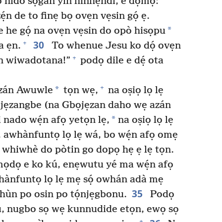
 nido sọgan yin hinhẹndi, e dọmọ:
̣n de to finẹ bọ ovẹn vẹsin gọ́ ẹ.
*
 he gọ́ na ovẹn vẹsin do opò hisọpu
30
+
a ẹn.
To whenue Jesu ko dọ́ ovẹn
+
yin wiwadotana!”
podọ dile e dẹ́ ota
+
*
zán Awuwle
tọn wẹ,
na oṣiọ lọ lẹ
jẹzangbe (na Gbọjẹzan daho wẹ azán
*
si nado wẹ́n afọ yetọn lẹ,
na oṣiọ lọ lẹ
awhànfuntọ lọ lẹ wá, bo wẹ́n afọ omẹ
 whiwhè do pòtin go dopọ hẹ ẹ lẹ tọn.
mọdọ e ko kú, enẹwutu yé ma wẹ́n afọ
hànfuntọ lọ lẹ mẹ sọ́ owhán adà mẹ
35
hùn po osin po tọ́njẹgbonu.
Podọ
, nugbo sọ wẹ kunnudide etọn, ewọ sọ
+