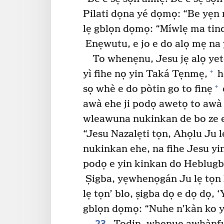
Pilati dọna yé dọmọ: “Be yẹn
lẹ gblọn dọmọ: “Míwlẹ ma tind
Enẹwutu, e jo e do alọ mẹ na 
To whenẹnu, Jesu jẹ alọ ye
+
yì fihe nọ yin Taká Tẹnmẹ,
h
+
sọ whè e do pòtin go to finẹ
awà ehe ji podọ awetọ to awà d
wleawuna nukinkan de bo ze e
“Jesu Nazalẹti tọn, Ahọlu Ju l
nukinkan ehe, na fihe Jesu yi
podọ e yin kinkan do Heblugb
Ṣigba, yẹwhenọgán Ju lẹ tọn 
lẹ tọn’ blo, ṣigba dọ e dọ dọ, 
gblọn dọmọ: “Nuhe n’kàn ko y
23