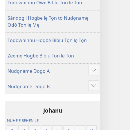
Tọn
Tọn
Todowhinnu Owe Biblu Tọn lẹ Tọn
(Zinjẹgbonu
(Zinjẹgbonu
2015
2015
Sándogli Hogbe lẹ Tọn to Nudọnamẹ
Tọn)
Tọn)
Odò Tọn lẹ Mẹ
Todowhinnu Hogbe Biblu Tọn lẹ Tọn
Zẹẹmẹ Hogbe Biblu Tọn lẹ Tọn
Nudọnamẹ Dogọ A
Show
more
Nudọnamẹ Dogọ B
Show
more
Johanu
NUHE E BẸHẸN LẸ