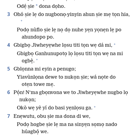
*
Odẹ́ ṣie
dona dọho.
3
Ohó ṣie lẹ do nugbonọ-yinyin ahun ṣie mẹ tọn hia,
+
Podọ nùflo ṣie lẹ nọ dọ nuhe yẹn yọnẹn lẹ po
ahundopo po.
+
4
Gbigbọ Jiwheyẹwhe lọsu titi tọn wẹ dá mi,
Gbigbọ Ganhunupotọ lọ lọsu titi tọn wẹ na mi
+
ogbẹ̀.
5
Gblọnna mi eyin a penugo;
Yiavùnlọna dewe to nukọn ṣie; wá nọte do
otẹn towe mẹ.
6
Pọ́n! N’ma gbọnvona we to Jiwheyẹwhe nugbo lọ
nukọn;
+
Okò wẹ yè yí do basi yẹnlọsu ga.
7
Enẹwutu, obu ṣie ma dona di we,
Podọ hogbe ṣie lẹ ma na sinyẹn sọmọ nado
húagbọ́ we.