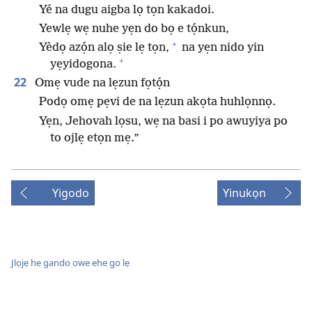
Yé na dugu aigba lọ tọn kakadoi.
Yewlẹ wẹ nuhe yẹn do bọ e tọ́nkun,
+
Yèdọ azọ́n alọ ṣie lẹ tọn,
na yẹn nido yin
+
yẹyidogona.
22
Omẹ vude na lẹzun fọtọ́n
Podọ omẹ pẹvi de na lẹzun akọta huhlọnnọ.
Yẹn, Jehovah lọsu, wẹ na basi i po awuyiya po
to ojlẹ etọn mẹ.”
Yigodo
Yinukọn
Jlọjẹ he gando owe ehe go lẹ