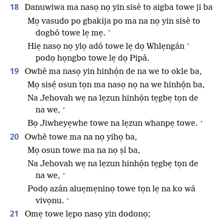
18
Danuwiwa ma nasọ nọ yin sisè to aigba towe ji ba
Mọ vasudo po gbakija po ma na nọ yin sisè to
+
dogbó towe lẹ mẹ.
+
Hiẹ nasọ nọ ylọ adó towe lẹ dọ Whlẹngán
podọ họngbo towe lẹ dọ Pipà.
19
Owhè ma nasọ yin hinhọ́n de na we to okle ba,
Mọ sisẹ́ osun tọn ma nasọ nọ na we hinhọ́n ba,
Na Jehovah wẹ na lẹzun hinhọ́n tẹgbẹ tọn de
+
na we,
+
Bọ Jiwheyẹwhe towe na lẹzun whanpẹ towe.
20
Owhè towe ma na nọ yihọ ba,
Mọ osun towe ma na nọ ṣí ba,
Na Jehovah wẹ na lẹzun hinhọ́n tẹgbẹ tọn de
+
na we,
Podọ azán aluẹmẹninọ towe tọn lẹ na ko wá
+
vivọnu.
21
Omẹ towe lẹpo nasọ yin dodonọ;