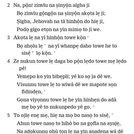
2
Na, pọ́n! zinvlu na ṣinyọ́n aigba ji
Bọ zinvlu gọ́ngọ́n na ṣinyọ́n akọta lẹ ji;
Ṣigba, Jehovah na tá hinhọ́n do hiẹ ji,
Podọ gigo etọn na yin mimọ to ji we.
+
3
Akọta lẹ na yì hinhọ́n towe kọ̀n
+
Bọ ahọlu lẹ
na yì whanpẹ daho towe he to
+
*
sisẹ́
lọ kọ̀n.
4
Ze nukun towe lẹ daga bo pọ́n lẹdo towe mẹ lẹdo
pé!
Yemẹpo ko yin bibẹpli; yé ko sọ ja dè we.
Visunnu towe lẹ to wiwá dè we mapote sọn
+
fidindẹn,
Gọna viyọnnu towe lẹ he yin hinhẹn do adà
+
mẹ bọ yè to nukunpedo yé go.
+
5
To ojlẹ enẹ mẹ, hiẹ na mọ bo nasọ to sisẹ́,
Ahun towe nasọ to hihò bo na gọfla na ayajẹ,
Na adọkunnu ohù tọn lẹ na yin anadena wá dè