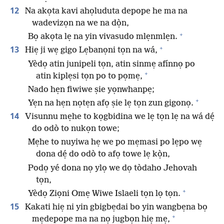
12
Na akọta kavi ahọluduta depope he ma na
wadevizọn na we na dọ̀n,
+
Bọ akọta lẹ na yin vivasudo mlẹnmlẹn.
+
13
Hiẹ ji wẹ gigo Lẹbanọni tọn na wá,
Yèdọ atin junipeli tọn, atin sinmẹ afínnọ po
+
atin kiplẹsi tọn po to pọmẹ,
Nado hẹn fiwiwe ṣie yọnwhanpẹ;
+
Yẹn na hẹn nọtẹn afọ ṣie lẹ tọn zun gigonọ.
14
Visunnu mẹhe to kọgbidina we lẹ tọn lẹ na wá dẹ́
do odò to nukọn towe;
Mẹhe to nuyiwa hẹ we po mẹmasi po lẹpo wẹ
dona dẹ́ do odò to afọ towe lẹ kọ̀n,
Podọ yé dona nọ ylọ we dọ tòdaho Jehovah
tọn,
+
Yèdọ Ziọni Omẹ Wiwe Islaeli tọn lọ tọn.
15
Kakati hiẹ ni yin gbigbẹdai bo yin wangbẹna bọ
+
mẹdepope ma na nọ jugbọn hiẹ mẹ,