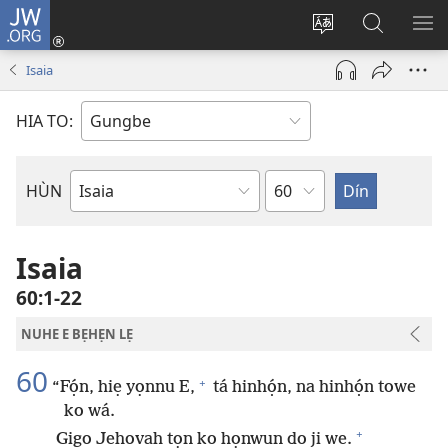
JW.ORG
Hùn
Adà
Diọ
Dín
HÙ
Towe
ogbè
to
HO
Isaia
(opens
nọtẹn
JW.ORG
LỌ
new
lọ
Ji
LẸ
HIA TO:
window)
tọn
Weta
HÙN
Bible
Book
Isaia
60:1-22
NUHE E BẸHẸN LẸ
60
+
“Fọ́n, hiẹ yọnnu E,
tá hinhọ́n, na hinhọ́n towe
ko wá.
+
Gigo Jehovah tọn ko họnwun do ji we.