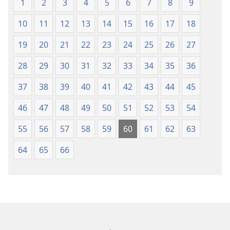
Lẹdogbedevomẹ
Lẹdogbedev
1
2
3
4
5
6
7
8
9
Aihọn
Aihọn
10
11
12
13
14
15
16
17
18
Yọyọ
Yọyọ
Tọn
Tọn
19
20
21
22
23
24
25
26
27
(Zinjẹgbonu
(Zinjẹgbonu
2015
2015
28
29
30
31
32
33
34
35
36
Tọn)
Tọn)
37
38
39
40
41
42
43
44
45
46
47
48
49
50
51
52
53
54
55
56
57
58
59
60
61
62
63
64
65
66