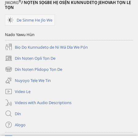
®
JW.ORG
/ NỌTẸN SỌGBE HẸ OSẸ́N KUNNUDETỌ JEHOVAH TỌN LẸ
TỌN
De Sinmẹ He Jlo We
Nado Yawu Hùn
Biọ Dọ Kunnudetọ de Ni Wá Dla We Pọ́n
Dín Nọtẹn Opli Tọn De
(opens
new
Dín Nọtẹn Plidopọ Tọn De
(opens
window)
new
Nuyọyọ Tẹlẹ Wẹ Tin
window)
Video Lẹ
Videos with Audio Descriptions
Dín
Alọgọ