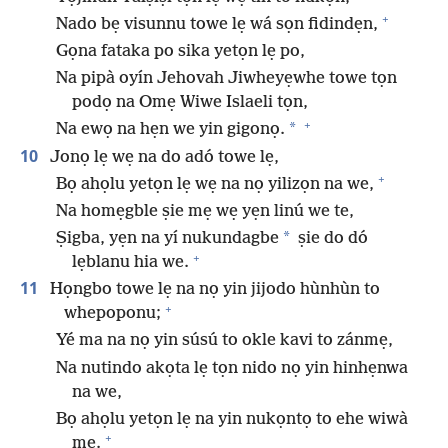
+
Nado bẹ visunnu towe lẹ wá sọn fidindẹn,
Gọna fataka po sika yetọn lẹ po,
Na pipà oyín Jehovah Jiwheyẹwhe towe tọn
podọ na Omẹ Wiwe Islaeli tọn,
+
*
Na ewọ na hẹn we yin gigonọ.
10
Jonọ lẹ wẹ na do adó towe lẹ,
+
Bọ ahọlu yetọn lẹ wẹ na nọ yilizọn na we,
Na homẹgble ṣie mẹ wẹ yẹn linú we te,
*
Ṣigba, yẹn na yí nukundagbe
ṣie do dó
+
lẹblanu hia we.
11
Họngbo towe lẹ na nọ yin jijodo hùnhùn to
+
whepoponu;
Yé ma na nọ yin súsú to okle kavi to zánmẹ,
Na nutindo akọta lẹ tọn nido nọ yin hinhẹnwa
na we,
Bọ ahọlu yetọn lẹ na yin nukọntọ to ehe wiwà
+
mẹ.