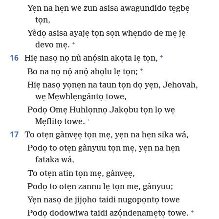
Yẹn na hẹn we zun asisa awagundido tẹgbẹ
tọn,
Yèdọ asisa ayajẹ tọn sọn whẹndo de mẹ jẹ
+
devo mẹ.
+
16
Hiẹ nasọ nọ nù anọ́sin akọta lẹ tọn,
+
Bo na nọ nọ́ anọ́ ahọlu lẹ tọn;
Hiẹ nasọ yọnẹn na taun tọn dọ yẹn, Jehovah,
wẹ Mẹwhlẹngántọ towe,
Podọ Omẹ Huhlọnnọ Jakọbu tọn lọ wẹ
+
Mẹflitọ towe.
17
To otẹn gànvẹẹ tọn mẹ, yẹn na hẹn sika wá,
Podọ to otẹn gànyuu tọn mẹ, yẹn na hẹn
fataka wá,
To otẹn atin tọn mẹ, gànvẹẹ,
Podọ to otẹn zannu lẹ tọn mẹ, gànyuu;
Yẹn nasọ de jijọho taidi nugopọntọ towe
+
Podọ dodowiwa taidi azọ́ndenamẹtọ towe.