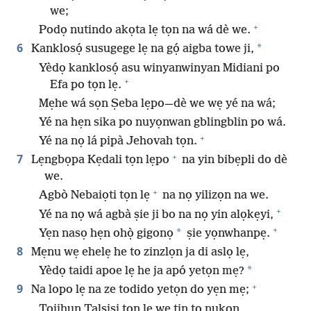
we;
+
Podọ nutindo akọta lẹ tọn na wá dè we.
6
*
Kanklosọ́ susugege lẹ na gọ́ aigba towe ji,
Yèdọ kanklosọ́ asu winyanwinyan Midiani po
+
Efa po tọn lẹ.
Mẹhe wá sọn Ṣeba lẹpo—dè we wẹ yé na wá;
Yé na hẹn sika po nuyọnwan gblingblin po wá.
+
Yé na nọ lá pipà Jehovah tọn.
+
7
Lẹngbọpa Kẹdali tọn lẹpo
na yin bibẹpli do dè
we.
+
Agbò Nebaiọti tọn lẹ
na nọ yilizọn na we.
+
Yé na nọ wá agbà ṣie ji bo na nọ yin alọkẹyi,
+
*
Yẹn nasọ hẹn ohọ̀ gigonọ
ṣie yọnwhanpẹ.
8
Mẹnu wẹ ehelẹ he to zinzlọn ja di aslọ lẹ,
*
Yèdọ taidi apoe lẹ he ja apó yetọn mẹ?
+
9
Na lopo lẹ na ze todido yetọn do yẹn mẹ;
Tọjihun Talṣiṣi tọn lẹ wẹ tin to nukọn,