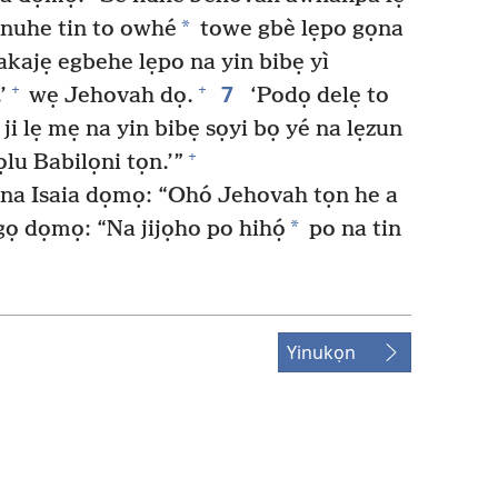
*
ọ nuhe tin to owhé
towe gbè lẹpo gọna
akajẹ egbehe lẹpo na yin bibẹ yì
7
+
+
’
wẹ Jehovah dọ.
‘Podọ delẹ to
ji lẹ mẹ na yin bibẹ sọyi bọ yé na lẹzun
+
lu Babilọni tọn.’”
a Isaia dọmọ: “Ohó Jehovah tọn he a
*
gọ dọmọ: “Na jijọho po hihọ́
po na tin
Yinukọn