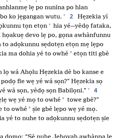
anhlanmẹ lẹ po nunina po hlan
2
+
n bo ko jẹgangan wutu.
Hẹzekia yí
+
dọkunnu tọn etọn
hia yé—yèdọ fataka,
 họakuẹ devo lẹ po, gọna awhànfunnu
n to adọkunnu sẹdotẹn etọn mẹ lẹpo
*
ia ma dohia yé to owhé
etọn titi gbè
 lọ wá Ahọlu Hẹzekia dè bo kanse e
podọ fie wẹ yé wá sọn?” Hẹzekia sọ
4
+
yé wá sọn, yèdọ sọn Babilọni.”
*
lẹ wẹ yé mọ to owhé
towe gbè?”
*
e to owhé
ṣie gbè lẹpo wẹ yé mọ.
a yé to nuhe to adọkunnu sẹdotẹn ṣie
ia dọmọ: “Sè nuhe Jehovah awhànpa lẹ