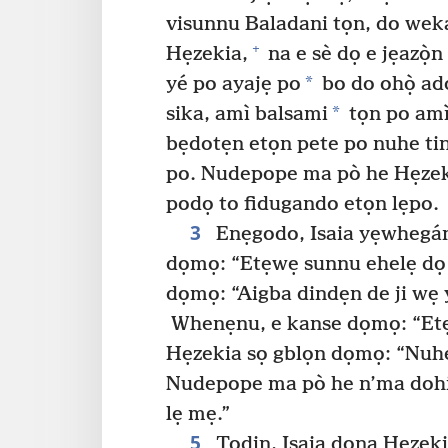
visunnu Baladani tọn, do wek
+
Hẹzekia,
na e sè dọ e jẹazọ̀
*
yé po ayajẹ po
bo do ohọ̀ a
*
sika, amì balsami
tọn po amì
bẹdotẹn etọn pete po nuhe ti
po. Nudepope ma pò he Hẹzek
podọ to fidugando etọn lẹpo.
3
Enẹgodo, Isaia yẹwhegán
dọmọ: “Etẹwẹ sunnu ehelẹ dọ 
dọmọ: “Aigba dindẹn de ji wẹ 
Whenẹnu, e kanse dọmọ: “Etẹ
Hẹzekia sọ gblọn dọmọ: “Nuh
Nudepope ma pò he n’ma dohi
lẹ mẹ.”
5
Todin, Isaia dọna Hẹzek