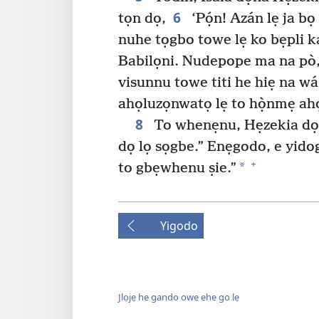
6
tọn dọ,
‘Pọ́n! Azán lẹ ja b
nuhe tọgbo towe lẹ ko bẹpli k
Babilọni. Nudepope ma na pò,
visunnu towe titi he hiẹ na wá 
ahọluzọnwatọ lẹ to họ̀nmẹ ahọ
8
To whenẹnu, Hẹzekia dọn
dọ lọ sọgbe.” Enẹgodo, e yido
+
*
to gbẹwhenu ṣie.”
Yigodo
Jlọjẹ he gando owe ehe go lẹ