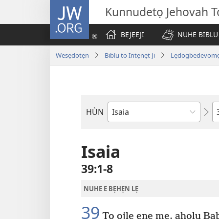
JW.ORG
Kunnudetọ Jehovah To
BẸJẸEJI
NUHE BIBLU
Wesẹdotẹn
Biblu to Intẹnẹt Ji
Lẹdogbedevomẹ A
W
HÙN
Bible
Book
Isaia
39:1-8
NUHE E BẸHẸN LẸ
39
To ojlẹ enẹ mẹ, ahọlu Bab