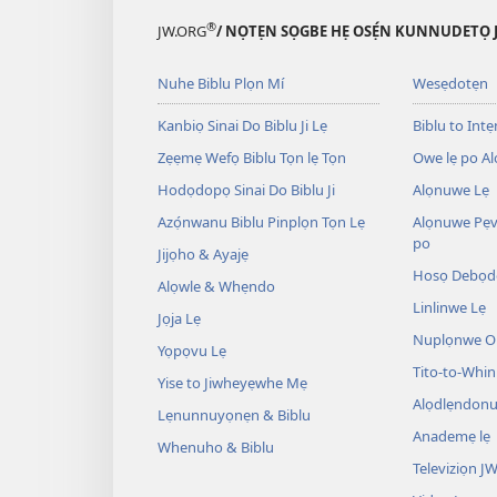
®
JW.ORG
/ NỌTẸN SỌGBE HẸ OSẸ́N KUNNUDETỌ 
Nuhe Biblu Plọn Mí
Wesẹdotẹn
Kanbiọ Sinai Do Biblu Ji Lẹ
Biblu to Intẹn
Zẹẹmẹ Wefọ Biblu Tọn lẹ Tọn
Owe lẹ po Al
Hodọdopọ Sinai Do Biblu Ji
Alọnuwe Lẹ
Azọ́nwanu Biblu Pinplọn Tọn Lẹ
Alọnuwe Pẹv
po
Jijọho & Ayajẹ
Hosọ Debọd
Alọwle & Whẹndo
Linlinwe Lẹ
Jọja Lẹ
Nuplọnwe Op
Yọpọvu Lẹ
Tito-to-Whin
Yise to Jiwheyẹwhe Mẹ
Alọdlẹndonu
Lẹnunnuyọnẹn & Biblu
Anademẹ lẹ
Whenuho & Biblu
Televiziọn J