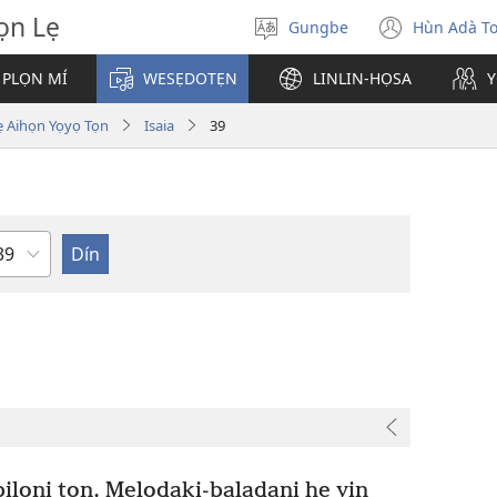
̣n Lẹ
Gungbe
Hùn Adà T
De
(open
ogbè
new
 PLỌN MÍ
WESẸDOTẸN
LINLIN-HỌSA
Y
dopo
windo
ihọn Yọyọ Tọn
Isaia
39
eta
ilọni tọn, Mẹlodaki-baladani he yin