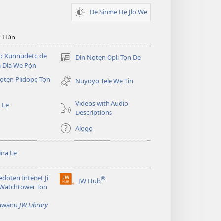
De Sinmẹ He Jlo We
u Hùn
Dọ Kunnudetọ de
Dín Nọtẹn Opli Tọn De
(opens
 Dla We Pọ́n
new
̣tẹn Plidopọ Tọn
window)
Nuyọyọ Tẹlẹ Wẹ Tin
Videos with Audio
 Lẹ
Descriptions
Alọgọ
na Lẹ
dotẹn Intẹnẹt Ji
®
JW Hub
(opens
 Watchtower Tọn
new
window)
̣nwanu
JW Library