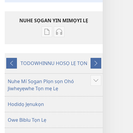
NUHE SỌGAN YIN MIMỌYI LẸ
Lehe
Lehe
owe
hoyidokanji
lẹ
lẹ
sọgan
sọgan
TODOWHINNU HOSỌ LẸ TỌN
yin
yin
Yigodo
Yinukọn
mimọyi
mimọyi
gbọn
gbọn
Nuhe Mí Sọgan Plọn sọn Ohó
Show
Owe
Owe
Jiwheyẹwhe Tọn mẹ Lẹ
more
Wiwe
Wiwe
lẹ
lẹ
Hodidọ Jẹnukọn
—
—
Lẹdogbedevomẹ
Lẹdogbedevomẹ
Owe Biblu Tọn Lẹ
Aihọn
Aihọn
Yọyọ
Yọyọ