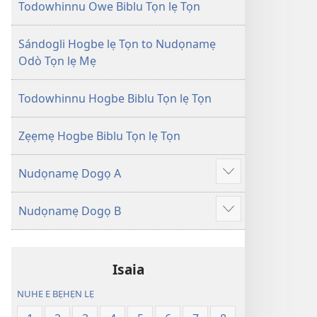
Tọn
Tọn
Todowhinnu Owe Biblu Tọn lẹ Tọn
(Zinjẹgbonu
(Zinjẹgbonu
2015
2015
Sándogli Hogbe lẹ Tọn to Nudọnamẹ
Tọn)
Tọn)
Odò Tọn lẹ Mẹ
Todowhinnu Hogbe Biblu Tọn lẹ Tọn
Zẹẹmẹ Hogbe Biblu Tọn lẹ Tọn
Nudọnamẹ Dogọ A
Show
more
Nudọnamẹ Dogọ B
Show
more
Isaia
NUHE E BẸHẸN LẸ