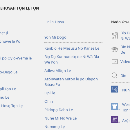
JEHOVAH TỌN LẸ TỌN
Linlin-Họsa
Nado Yaw
ẹt Ji
Biọ 
Yọ́n Mí Dogọ
Ni Wá
ọnuwe lẹ Po
Dín No
Kanbiọ He Mẹsusu Nọ Kanse Lẹ
(opens
De
Biọ Dọ Kunnudetọ de Ni Wá Dla
new
i po Oylọ-Wema lẹ
Video
We Pọ́n
window)
Adlẹsi Mítọn Lẹ
o-Dego Lẹ
Dín
Azọ́nwatẹn Mítọn lẹ po Dlapọn
Bibasi Po
li Tọn Lẹ
Nuni
(opens
Opli lẹ
nu Lẹ
new
Oflin
window)
Wesẹ
 Hosọ Tọn Lẹ
Plidopọ Daho Lẹ
(opens
Tọn
new
Nuhe Mí Nọ Wà Lẹ
Azó
window)
W
Numimọ Lẹ