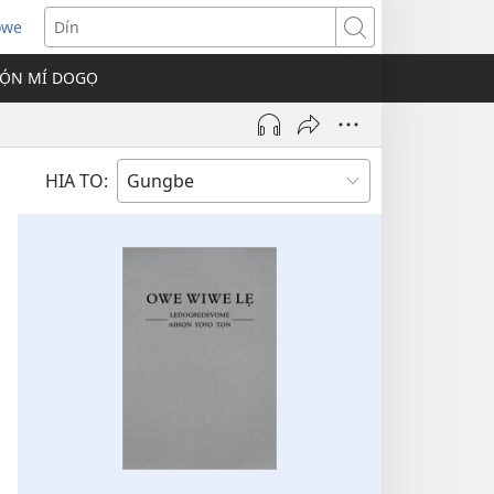
owe
s
Dín
Ọ́N MÍ DOGỌ
w)
HIA TO: