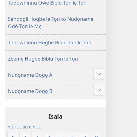
Tọn
Tọn
Todowhinnu Owe Biblu Tọn lẹ Tọn
(Zinjẹgbonu
(Zinjẹgbonu
2015
2015
Sándogli Hogbe lẹ Tọn to Nudọnamẹ
Tọn)
Tọn)
Odò Tọn lẹ Mẹ
Todowhinnu Hogbe Biblu Tọn lẹ Tọn
Zẹẹmẹ Hogbe Biblu Tọn lẹ Tọn
Nudọnamẹ Dogọ A
Show
more
Nudọnamẹ Dogọ B
Show
more
Isaia
NUHE E BẸHẸN LẸ