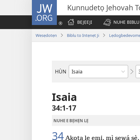
JW.ORG
Kunnudetọ Jehovah To
BẸJẸEJI
NUHE BIBLU
Wesẹdotẹn
Biblu to Intẹnẹt Ji
Lẹdogbedevomẹ A
W
HÙN
Bible
Book
Isaia
34:1-17
NUHE E BẸHẸN LẸ
34
Akọta lẹ emi, mì sẹwá sè,