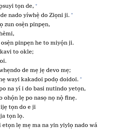
+
suyi tọn de,
+
 nado yíwhẹ̀ do Ziọni ji.
iọ zun osẹ̀n pinpẹn,
hèmi,
osẹ̀n pinpẹn he to miyọ́n ji.
kavi to okle;
oi.
n whẹndo de mẹ jẹ devo mẹ;
+
ẹ wayi kakadoi podọ doidoi.
po na yí i do basi nutindo yetọn,
ohọ́n lẹ po nasọ nọ nọ̀ finẹ.
jẹ tọn do e ji
ja tọn lọ.
etọn lẹ mẹ ma na yin yiylọ nado wá