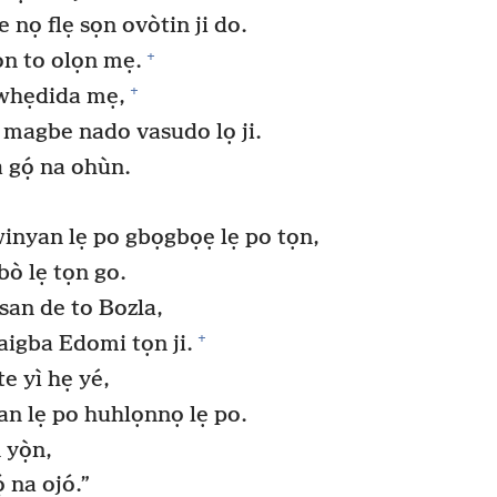
 nọ flẹ sọn ovòtin ji do.
+
̣n to olọn mẹ.
+
 whẹdida mẹ,
 magbe nado vasudo lọ ji.
 gọ́ na ohùn.
nyan lẹ po gbọgbọẹ lẹ po tọn,
bò lẹ tọn go.
san de to Bozla,
+
igba Edomi tọn ji.
e yì hẹ yé,
n lẹ po huhlọnnọ lẹ po.
yọ̀n,
 na ojó.”