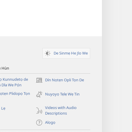
De Sinmẹ He Jlo We
u Hùn
Dọ Kunnudetọ de
Dín Nọtẹn Opli Tọn De
(opens
 Dla We Pọ́n
new
̣tẹn Plidopọ Tọn
window)
Nuyọyọ Tẹlẹ Wẹ Tin
Videos with Audio
 Lẹ
Descriptions
Alọgọ