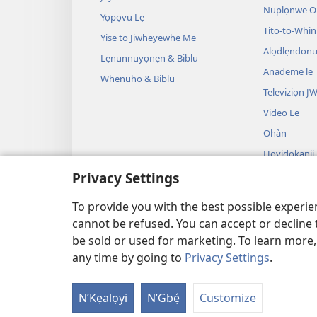
Nuplọnwe Op
Yọpọvu Lẹ
Tito-to-Whin
Yise to Jiwheyẹwhe Mẹ
Alọdlẹndonu
Lẹnunnuyọnẹn & Biblu
Anademẹ lẹ
Whenuho & Biblu
Televiziọn J
Video Lẹ
Ohàn
Hoyidokanji
Plọnnu lẹ Tọ
Privacy Settings
Hoyidokanji 
Donù lẹ Tọn
To provide you with the best possible experi
cannot be refused. You can accept or decline 
be sold or used for marketing. To learn more
any time by going to
Privacy Settings
.
Copyright
© 2026 Watch Tower Bible and Tract
N’Kẹalọyi
N’Gbẹ́
Customize