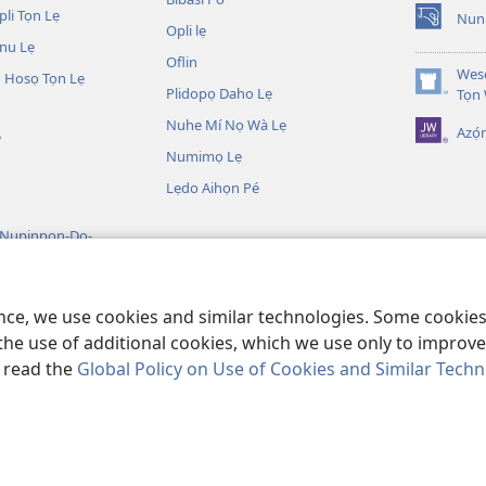
li Tọn Lẹ
Nuni
(opens
Opli lẹ
nu Lẹ
new
Oflin
window)
Wesẹ
 Hosọ Tọn Lẹ
Plidopọ Daho Lẹ
(opens
Tọn
new
Nuhe Mí Nọ Wà Lẹ
Azó
window)
W
Numimọ Lẹ
Lẹdo Aihọn Pé
 Nupinpọn-Do-
n
Nujijọ He Go Biblu
ence, we use cookies and similar technologies. Some cooki
the use of additional cookies, which we use only to improve 
, read the
Global Policy on Use of Cookies and Similar Tech
 Society of Pennsylvania.
OSẸ́N NỌTẸN LỌ TỌN LẸ
|
OSẸ́N NUDỌNAMẸ M