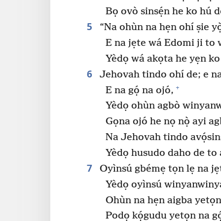
Bọ ovò sinsẹ́n he ko hú de
5
“Na ohùn na hẹn ohí ṣie yò
E na jẹte wá Edomi ji to
Yèdọ wá akọta he yẹn ko
6
Jehovah tindo ohí de; e na
+
E na gọ́ na ojó,
Yèdọ ohùn agbò winyanwi
Gọna ojó he nọ nọ̀ ayi ag
Na Jehovah tindo avọ́sin
Yèdọ husudo daho de to a
7
Oyìnsú gbémẹ tọn lẹ na jẹt
Yèdọ oyìnsú winyanwinya
Ohùn na hẹn aigba yetọn 
Podọ kọ́gudu yetọn na gọ́