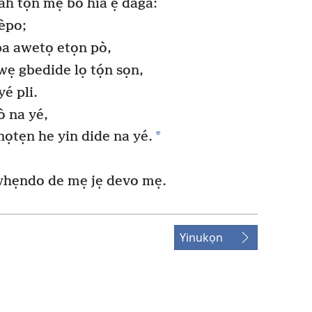
h tọn mẹ bo hia ẹ daga:
èpo;
a awetọ etọn pò,
ẹ gbedide lọ tọ́n sọn,
é pli.
 na yé,
*
 nọtẹn he yin dide na yé.
 whẹndo de mẹ jẹ devo mẹ.
Yinukọn