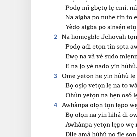
Podọ mì gbẹtọ lẹ emi, mì
Na aigba po nuhe tin to e 
Yèdọ aigba po sinsẹ́n etọ
2
Na homẹgble Jehovah tọn t
Podọ adi etọn tin sọta a
Ewọ na và yé sudo mlẹn
E na jo yé nado yin hùhù
3
Omẹ yetọn he yin hùhù lẹ 
Bọ oṣiọ yetọn lẹ na to w
Ohùn yetọn na hẹn osó lẹ
4
Awhànpa olọn tọn lẹpo wẹ 
Bọ olọn na yin hihá di o
Awhànpa yetọn lẹpo wẹ 
Dile amà húhú nọ flẹ sọn 