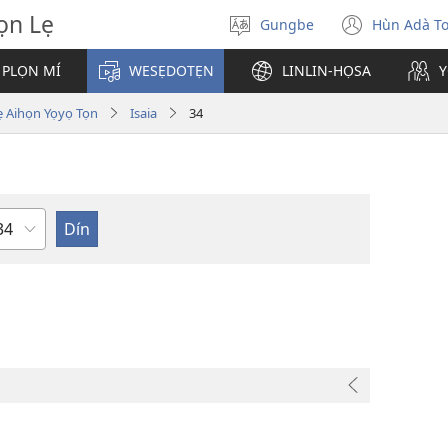
̣n Lẹ
Gungbe
Hùn Adà T
De
(open
ogbè
new
 PLỌN MÍ
WESẸDOTẸN
LINLIN-HỌSA
Y
dopo
windo
ihọn Yọyọ Tọn
Isaia
34
eta