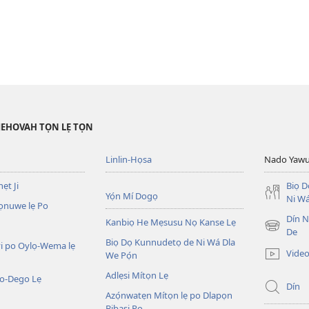
JEHOVAH TỌN LẸ TỌN
Linlin-Họsa
Nado Yaw
ẹt Ji
Biọ 
Yọ́n Mí Dogọ
Ni Wá
ọnuwe lẹ Po
Dín No
Kanbiọ He Mẹsusu Nọ Kanse Lẹ
(opens
De
Biọ Dọ Kunnudetọ de Ni Wá Dla
new
i po Oylọ-Wema lẹ
Video
We Pọ́n
window)
Adlẹsi Mítọn Lẹ
o-Dego Lẹ
Dín
Azọ́nwatẹn Mítọn lẹ po Dlapọn
Bibasi Po