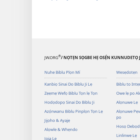
®
JW.ORG
/ NỌTẸN SỌGBE HẸ OSẸ́N KUNNUDETỌ 
Nuhe Biblu Plọn Mí
Wesẹdotẹn
Kanbiọ Sinai Do Biblu Ji Lẹ
Biblu to Intẹn
Zẹẹmẹ Wefọ Biblu Tọn lẹ Tọn
Owe lẹ po Al
Hodọdopọ Sinai Do Biblu Ji
Alọnuwe Lẹ
Azọ́nwanu Biblu Pinplọn Tọn Lẹ
Alọnuwe Pẹv
po
Jijọho & Ayajẹ
Hosọ Debọd
Alọwle & Whẹndo
Linlinwe Lẹ
Jọja Lẹ