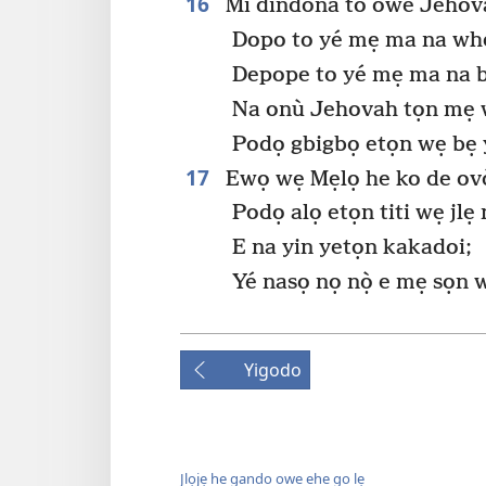
16
Mì dindona to owe Jehova
Dopo to yé mẹ ma na wh
Depope to yé mẹ ma na b
Na onù Jehovah tọn mẹ w
Podọ gbigbọ etọn wẹ bẹ y
17
Ewọ wẹ Mẹlọ he ko de ovò
Podọ alọ etọn titi wẹ jlẹ
E na yin yetọn kakadoi;
Yé nasọ nọ nọ̀ e mẹ sọn
Yigodo
Jlọjẹ he gando owe ehe go lẹ