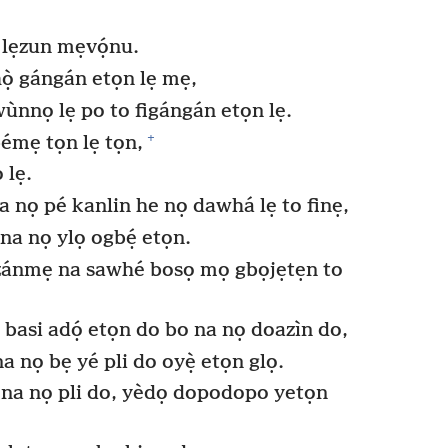
 lẹzun mẹvọ́nu.
ọ̀ gángán etọn lẹ mẹ,
nnọ lẹ po to figángán etọn lẹ.
+
bémẹ tọn lẹ tọn,
 lẹ.
a nọ pé kanlin he nọ dawhá lẹ to finẹ,
na nọ ylọ ogbẹ́ etọn.
o zánmẹ na sawhé bosọ mọ gbọjẹtẹn to
asi adọ́ etọn do bo na nọ doazìn do,
na nọ bẹ yé pli do oyẹ̀ etọn glọ.
 na nọ pli do, yèdọ dopodopo yetọn