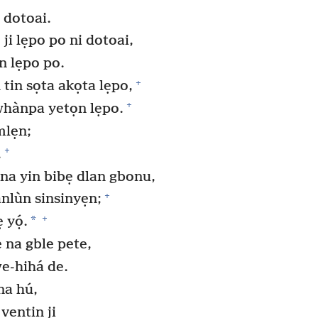
 dotoai.
ji lẹpo po ni dotoai,
n lẹpo po.
+
in sọta akọta lẹpo,
+
whànpa yetọn lẹpo.
mlẹn;
+
.
na yin bibẹ dlan gbonu,
+
ánlùn sinsinyẹn;
+
*
 yọ́.
na gble pete,
we-hihá de.
na hú,
vẹntin ji