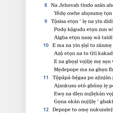
8
Na Jehovah tindo azán ahọ
Yèdọ owhe ahọsumẹ tọn de
9
*
Tọ̀sisa etọn
lẹ na yin did
Podọ kọ́gudu etọn zun w
Aigba etọn nasọ wá taidi 
10
E ma na yin ṣíṣí to zánmẹ 
Azọ̀ etọn na to tìtì kakad
E na gbọṣi vọjijẹ mẹ sọ
Mẹdepope ma na gbọn fin
11
Tọ̀pápá-bẹ́gaa po ajinján 
Ajankusu otó-gbónọ lẹ po 
Ewọ na dlẹn nujlẹkàn vọji
*
Gọna okàn nujijlẹ
gbaki
12
Depope to omẹ nukundeji 