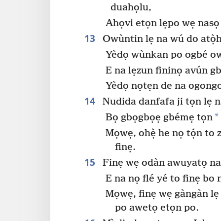
duahọlu,
Ahọvi etọn lẹpo wẹ nasọ
13
Owùntin lẹ na wú do atọ̀h
Yèdọ wùnkan po ogbé owù
E na lẹzun fininọ avún g
Yèdọ nọtẹn de na ogongo
14
Nudida danfafa ji tọn lẹ n
*
Bọ gbọgbọẹ gbémẹ tọn
Mọwẹ, ohẹ̀ he nọ tọ́n t
finẹ.
15
Finẹ wẹ odàn awuyatọ na b
E na nọ flé yé to finẹ bo 
Mọwẹ, finẹ wẹ gàngàn lẹ
po awetọ etọn po.