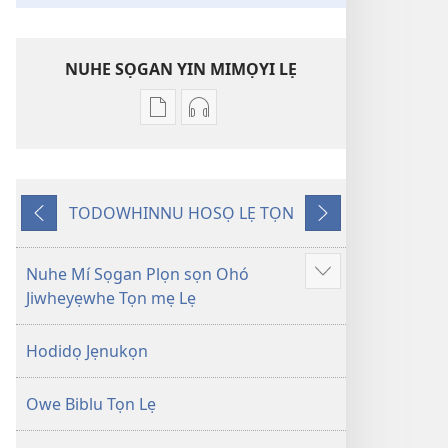
NUHE SỌGAN YIN MIMỌYI LẸ
Lehe
Lehe
owe
hoyidokanji
lẹ
lẹ
sọgan
sọgan
TODOWHINNU HOSỌ LẸ TỌN
yin
yin
Yigodo
Yinukọn
mimọyi
mimọyi
gbọn
gbọn
Nuhe Mí Sọgan Plọn sọn Ohó
Show
Owe
Owe
Jiwheyẹwhe Tọn mẹ Lẹ
more
Wiwe
Wiwe
lẹ
lẹ
Hodidọ Jẹnukọn
—
—
Lẹdogbedevomẹ
Lẹdogbedevomẹ
Owe Biblu Tọn Lẹ
Aihọn
Aihọn
Yọyọ
Yọyọ