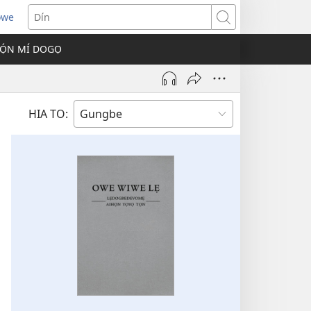
owe
s
Dín
Ọ́N MÍ DOGỌ
w)
HIA TO: