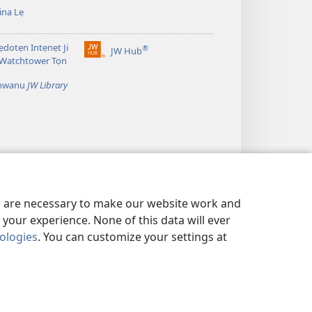
na Lẹ
dotẹn Intẹnẹt Ji
®
JW Hub
(opens
 Watchtower Tọn
new
window)
̣nwanu
JW Library
es are necessary to make our website work and
your experience. None of this data will ever
nologies
. You can customize your settings at
ẸDETITI TỌN LẸ TỌN
|
PRIVACY SETTINGS