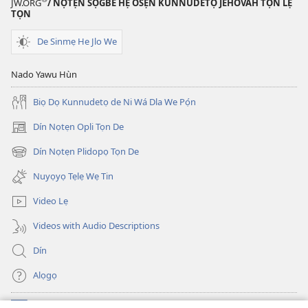
JW.ORG
/ NỌTẸN SỌGBE HẸ OSẸ́N KUNNUDETỌ JEHOVAH TỌN LẸ
TỌN
De Sinmẹ He Jlo We
Nado Yawu Hùn
Biọ Dọ Kunnudetọ de Ni Wá Dla We Pọ́n
Dín Nọtẹn Opli Tọn De
(opens
new
Dín Nọtẹn Plidopọ Tọn De
(opens
window)
new
Nuyọyọ Tẹlẹ Wẹ Tin
window)
Video Lẹ
Videos with Audio Descriptions
Dín
Alọgọ