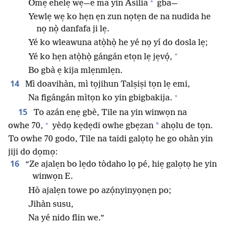
+
Omẹ ehelẹ wẹ—e ma yin Asilia
gba—
Yewlẹ wẹ ko hẹn ẹn zun nọtẹn de na nudida he
nọ nọ̀ danfafa ji lẹ.
Yé ko wleawuna atọ̀họ̀ he yé nọ yí do dosla lẹ;
+
Yé ko hẹn atọ̀họ̀ gángán etọn lẹ jẹvọ́,
Bo gbà ẹ kija mlẹnmlẹn.
14
Mì doavihàn, mì tọjihun Talṣiṣi tọn lẹ emi,
+
Na figángán mìtọn ko yin gbigbakija.
15
To azán enẹ gbè, Tile na yin winwọn na
+
*
owhe 70,
yèdọ kẹdẹdi owhe gbẹzan
ahọlu de tọn.
To owhe 70 godo, Tile na taidi galọtọ he go ohàn yin
jiji do dọmọ:
16
“Ze ajalẹn bo lẹdo tòdaho lọ pé, hiẹ galọtọ he yin
winwọn E.
Hò ajalẹn towe po azọ́nyinyọnẹn po;
Jihàn susu,
Na yé nido flin we.”