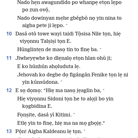
Nado hẹn awagundido po whanpẹ etọn lẹpo
po zun ovọ́,
Nado dowinyan mẹhe gbégbò nọ yin nina to
+
aigba pete ji lẹpo.
10
Dasá otò towe wayi taidi Tọ̀sisa Nile tọn, hiẹ
viyọnnu Talṣiṣi tọn E.
+
Húnglintẹn de masọ tin to finẹ ba.
11
Jiwheyẹwhe ko dlẹnalọ etọn hlan ohù ji;
E ko húnhún ahọluduta lẹ.
Jehovah ko degbe dọ figángán Fenike tọn lẹ ni
+
yin kúnsúdona.
+
12
E sọ dọmọ: “Hiẹ ma nasọ jẹaglin ba,
Hiẹ viyọnnu Sidoni tọn he to alọji bo yin
kọgbidina E.
+
Fọnṣite, dasá yì Kitimi.
Etlẹ yin to finẹ, hiẹ ma na mọ gbọjẹ.”
+
13
Pọ́n! Aigba Kaldeanu lẹ tọn.