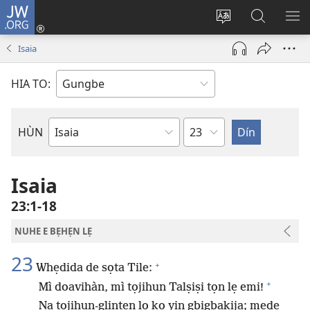
JW.ORG
Hùn
Adà
Diọ
Dín
HÙ
Towe
ogbè
to
HO
Isaia
(opens
nọtẹn
JW.ORG
LỌ
new
lọ
Ji
LẸ
HIA TO:
window)
tọn
Weta
HÙN
Bible
Book
Isaia
23:1-18
NUHE E BẸHẸN LẸ
23
+
Whẹdida de sọta Tile:
+
Mì doavihàn, mì tọjihun Talṣiṣi tọn lẹ emi!
Na tọjihun-glintẹn lọ ko yin gbigbakija; mẹde