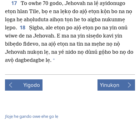
17
To owhe 70 godo, Jehovah na lẹ́ ayidonugo
etọn hlan Tile, bọ e na lẹkọ do ajọ́ etọn kọ̀n bo na nọ
lọga hẹ ahọluduta aihọn tọn he to aigba nukunmẹ
18
lẹpo.
Ṣigba, ale etọn po ajọ́ etọn po na yin onú
wiwe de na Jehovah. E ma na yin sisẹdo kavi yin
bibẹdo fidevo, na ajọ́ etọn na tin na mẹhe nọ nọ̀
Jehovah nukọn lẹ, na yé nido nọ dùnú gọ́ho bo nọ do
+
avọ̀ dagbedagbe lẹ.
Yigodo
Yinukọn
Jlọjẹ he gando owe ehe go lẹ