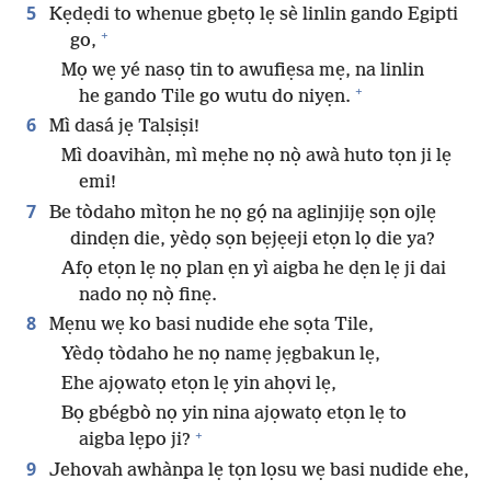
5
Kẹdẹdi to whenue gbẹtọ lẹ sè linlin gando Egipti
+
go,
Mọ wẹ yé nasọ tin to awufiẹsa mẹ, na linlin
+
he gando Tile go wutu do niyẹn.
6
Mì dasá jẹ Talṣiṣi!
Mì doavihàn, mì mẹhe nọ nọ̀ awà huto tọn ji lẹ
emi!
7
Be tòdaho mìtọn he nọ gọ́ na aglinjijẹ sọn ojlẹ
dindẹn die, yèdọ sọn bẹjẹeji etọn lọ die ya?
Afọ etọn lẹ nọ plan ẹn yì aigba he dẹn lẹ ji dai
nado nọ nọ̀ finẹ.
8
Mẹnu wẹ ko basi nudide ehe sọta Tile,
Yèdọ tòdaho he nọ namẹ jẹgbakun lẹ,
Ehe ajọwatọ etọn lẹ yin ahọvi lẹ,
Bọ gbégbò nọ yin nina ajọwatọ etọn lẹ to
+
aigba lẹpo ji?
9
Jehovah awhànpa lẹ tọn lọsu wẹ basi nudide ehe,