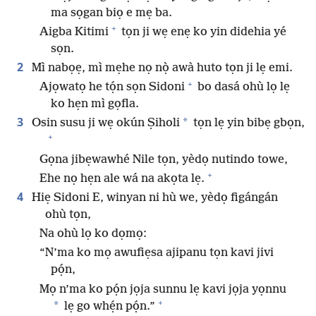
ma sọgan biọ e mẹ ba.
+
Aigba Kitimi
tọn ji wẹ enẹ ko yin didehia yé
sọn.
2
Mì nabọẹ, mì mẹhe nọ nọ̀ awà huto tọn ji lẹ emi.
+
Ajọwatọ he tọ́n sọn Sidoni
bo dasá ohù lọ lẹ
ko hẹn mì gọfla.
3
*
Osin susu ji wẹ okún Ṣiholi
tọn lẹ yin bibẹ gbọn,
+
Gọna jibẹwawhé Nile tọn, yèdọ nutindo towe,
+
Ehe nọ hẹn ale wá na akọta lẹ.
4
Hiẹ Sidoni E, winyan ni hù we, yèdọ figángán
ohù tọn,
Na ohù lọ ko dọmọ:
“N’ma ko mọ awufiẹsa ajipanu tọn kavi jivi
pọ́n,
Mọ n’ma ko pọ́n jọja sunnu lẹ kavi jọja yọnnu
+
*
lẹ go whẹ́n pọ́n.”