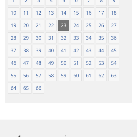
Lẹdogbedevomẹ
Lẹdogbedev
1
2
3
4
5
6
7
8
9
Aihọn
Aihọn
10
11
12
13
14
15
16
17
18
Yọyọ
Yọyọ
Tọn
Tọn
19
20
21
22
23
24
25
26
27
(Zinjẹgbonu
(Zinjẹgbonu
2015
2015
28
29
30
31
32
33
34
35
36
Tọn)
Tọn)
37
38
39
40
41
42
43
44
45
46
47
48
49
50
51
52
53
54
55
56
57
58
59
60
61
62
63
64
65
66
®