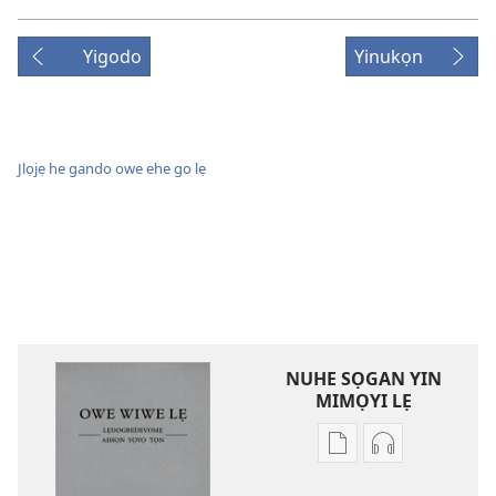
Yigodo
Yinukọn
Jlọjẹ he gando owe ehe go lẹ
NUHE SỌGAN YIN
MIMỌYI LẸ
Lehe
Lehe
owe
hoyidokanji