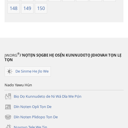
148
149
150
®
JW.ORG
/ NỌTẸN SỌGBE HẸ OSẸ́N KUNNUDETỌ JEHOVAH TỌN LẸ
TỌN
De Sinmẹ He Jlo We
Nado Yawu Hùn
Biọ Dọ Kunnudetọ de Ni Wá Dla We Pọ́n
Dín Nọtẹn Opli Tọn De
(opens
new
Dín Nọtẹn Plidopọ Tọn De
(opens
window)
new
Nuyọyọ Tẹlẹ Wẹ Tin