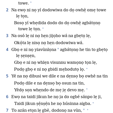
+
towe.
2
Na ewọ ni nọ yí dodowiwa do dọ owhẹ̀ omẹ towe
lẹ tọn,
Bosọ yí whẹdida dodo do dọ owhẹ̀ agbátọnọ
+
towe lẹ tọn.
3
Na osó lẹ ni nọ hẹn jijọho wá na gbẹtọ lẹ,
Okọ́ta lẹ nisọ nọ hẹn dodowiwa wá.
4
*
Gbọ e ni nọ yiavùnlọna
agbátọnọ he tin to gbẹtọ
lẹ ṣẹnṣẹn,
Gbọ e ni nọ whlẹn visunnu wamọnọ tọn lẹ,
+
Podọ gbọ e ni nọ gbidi mẹhodutọ lọ.
5
Yé na nọ dibusi we dile e na dẹnsọ bọ owhè na tin
Podọ dile e na dẹnsọ bọ osun na tin,
+
Yèdọ sọn whẹndo de mẹ jẹ devo mẹ.
6
Ewọ na taidi jikun he nọ ja do ogbé sánpo lẹ ji,
+
Taidi jikun ṣẹ́nṣẹ́n he nọ húsinna aigba.
+
7
*
To azán etọn lẹ gbè, dodonọ na vùn,