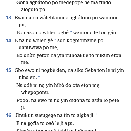
Gọna agbátọnọ po mẹdepope he ma tindo
alọgọtọ po.
13
Ewọ na nọ wàlẹblanuna agbátọnọ po wamọnọ
po,
*
Bo nasọ nọ whlẹn ogbẹ̀
wamọnọ lẹ tọn gán.
14
*
E na nọ whlẹn yé
sọn kọgbidinamẹ po
danuwiwa po mẹ,
Bọ ohùn yetọn na yin nuhọakuẹ to nukun etọn
mẹ.
15
Gbọ ewọ ni nọgbẹ̀ dẹn, na sika Ṣeba tọn lẹ ni yin
+
nina ẹn.
Na odẹ̀ ni nọ yin hihò do ota etọn mẹ
whepoponu,
Podọ, na ewọ ni nọ yin didona to azán lọ pete
ji.
+
16
Jinukun susugege na tin to aigba ji;
E na gọfla to osó lẹ ji aga.
+