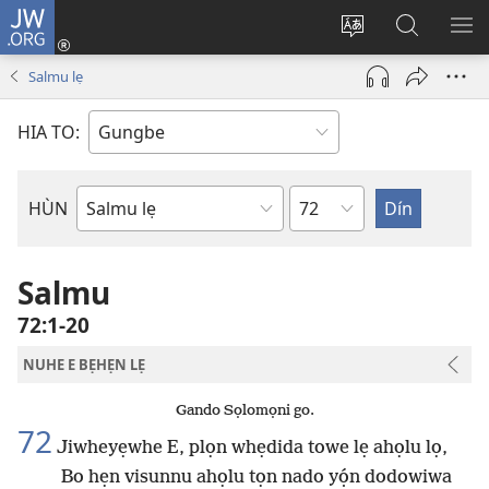
JW.ORG
Hùn
Adà
Diọ
Dín
HÙ
Towe
ogbè
to
HO
Salmu lẹ
(opens
nọtẹn
JW.ORG
LỌ
new
lọ
Ji
LẸ
HIA TO:
window)
tọn
Weta
HÙN
Bible
Book
Salmu
72:1-20
NUHE E BẸHẸN LẸ
Gando Sọlomọni go.
72
Jiwheyẹwhe E, plọn whẹdida towe lẹ ahọlu lọ,
Bo hẹn visunnu ahọlu tọn nado yọ́n dodowiwa