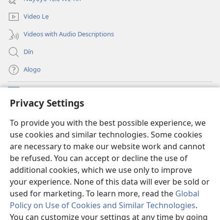
window)
Video Lẹ
Videos with Audio Descriptions
Dín
Alọgọ
Nunina Lẹ
(opens
Privacy Settings
new
window)
Wesẹdotẹn Intẹnẹt Ji Tọn Watchtower Tọn
To provide you with the best possible experience, we
(opens
use cookies and similar technologies. Some cookies
new
®
JW Hub
window)
are necessary to make our website work and cannot
(opens
be refused. You can accept or decline the use of
new
Azọ́nwanu
JW Library
window)
additional cookies, which we use only to improve
your experience. None of this data will ever be sold or
used for marketing. To learn more, read the
Global
Policy on Use of Cookies and Similar Technologies
.
You can customize your settings at any time by going
Copyright
© 2026 Watch Tower Bible and Tract Society of Pennsylvania.