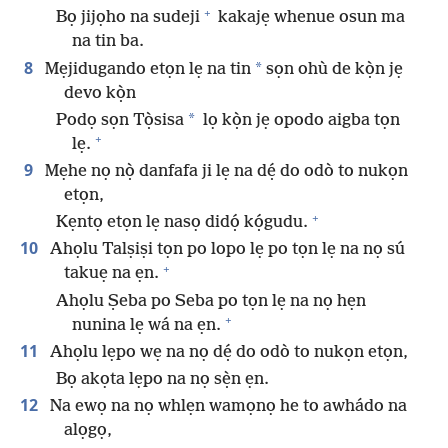
+
Bọ jijọho na sudeji
kakajẹ whenue osun ma
na tin ba.
8
*
Mẹjidugando etọn lẹ na tin
sọn ohù de kọ̀n jẹ
devo kọ̀n
*
Podọ sọn Tọ̀sisa
lọ kọ̀n jẹ opodo aigba tọn
+
lẹ.
9
Mẹhe nọ nọ̀ danfafa ji lẹ na dẹ́ do odò to nukọn
etọn,
+
Kẹntọ etọn lẹ nasọ didọ́ kọ́gudu.
10
Ahọlu Talṣiṣi tọn po lopo lẹ po tọn lẹ na nọ sú
+
takuẹ na ẹn.
Ahọlu Ṣeba po Seba po tọn lẹ na nọ hẹn
+
nunina lẹ wá na ẹn.
11
Ahọlu lẹpo wẹ na nọ dẹ́ do odò to nukọn etọn,
Bọ akọta lẹpo na nọ sẹ̀n ẹn.
12
Na ewọ na nọ whlẹn wamọnọ he to awhádo na
alọgọ,