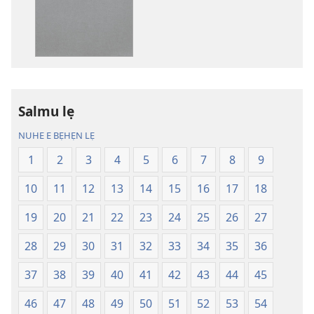
lẹ
lẹ
sọgan
sọgan
yin
yin
mimọyi
mimọyi
gbọn
gbọn
Owe
Owe
Wiwe
Wiwe
Salmu lẹ
lẹ
lẹ
NUHE E BẸHẸN LẸ
—
—
Lẹdogbedevomẹ
Lẹdogbedev
1
2
3
4
5
6
7
8
9
Aihọn
Aihọn
10
11
12
13
14
15
16
17
18
Yọyọ
Yọyọ
Tọn
Tọn
19
20
21
22
23
24
25
26
27
(Zinjẹgbonu
(Zinjẹgbonu
2015
2015
28
29
30
31
32
33
34
35
36
Tọn)
Tọn)
37
38
39
40
41
42
43
44
45
46
47
48
49
50
51
52
53
54