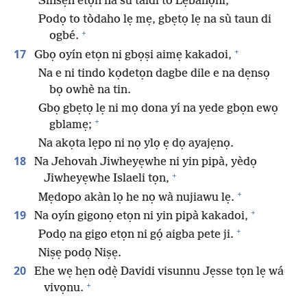
Sinsẹ́n etọn na sù taidi to Lẹbanọni,
Podọ to tòdaho lẹ mẹ, gbẹtọ lẹ na sù taun di
+
ogbé.
+
17
Gbọ oyín etọn ni gbọṣi aimẹ kakadoi,
Na e ni tindo kọdetọn dagbe dile e na dẹnsọ
bọ owhè na tin.
Gbọ gbẹtọ lẹ ni mọ dona yí na yede gbọn ewọ
+
gblamẹ;
Na akọta lẹpo ni nọ ylọ ẹ dọ ayajẹnọ.
18
Na Jehovah Jiwheyẹwhe ni yin pipà, yèdọ
+
Jiwheyẹwhe Islaeli tọn,
+
Mẹdopo akàn lọ he nọ wà nujiawu lẹ.
+
19
Na oyín gigonọ etọn ni yin pipà kakadoi,
+
Podọ na gigo etọn ni gọ́ aigba pete ji.
Niṣẹ podọ Niṣẹ.
20
Ehe wẹ hẹn odẹ̀ Davidi visunnu Jẹsse tọn lẹ wá
+
vivọnu.