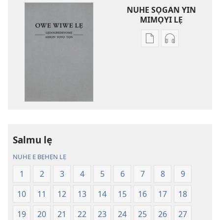
NUHE SỌGAN YIN
MIMỌYI LẸ
Lehe
Lehe
owe
hoyidokanji
lẹ
lẹ
sọgan
sọgan
yin
yin
mimọyi
mimọyi
gbọn
gbọn
Owe
Owe
Wiwe
Wiwe
Salmu lẹ
lẹ
lẹ
NUHE E BẸHẸN LẸ
—
—
Lẹdogbedevomẹ
Lẹdogbedev
1
2
3
4
5
6
7
8
9
Aihọn
Aihọn
10
11
12
13
14
15
16
17
18
Yọyọ
Yọyọ
Tọn
Tọn
19
20
21
22
23
24
25
26
27