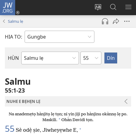
JW.ORG
Hùn
Adà
Diọ
Dín
HÙ
Towe
ogbè
to
HO
Salmu lẹ
(opens
nọtẹn
JW.ORG
LỌ
new
lọ
Ji
LẸ
HIA TO:
window)
tọn
Weta
HÙN
Bible
Book
Salmu
55:1-23
NUHE E BẸHẸN LẸ
Na anademẹtọ hànjitọ lẹ tọn; ni yin jiji po hànjinu okànnọ lẹ po.
*
Maskili.
Ohàn Davidi tọn.
55
+
Sè odẹ̀ ṣie, Jiwheyẹwhe E,