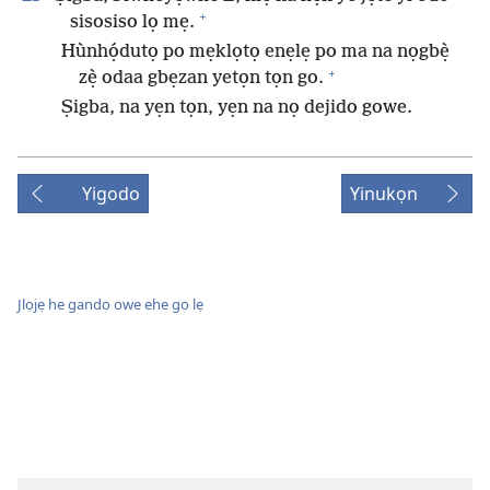
+
sisosiso lọ mẹ.
Hùnhọ́dutọ po mẹklọtọ enẹlẹ po ma na nọgbẹ̀
+
zẹ̀ odaa gbẹzan yetọn tọn go.
Ṣigba, na yẹn tọn, yẹn na nọ dejido gowe.
Yigodo
Yinukọn
Jlọjẹ he gando owe ehe go lẹ