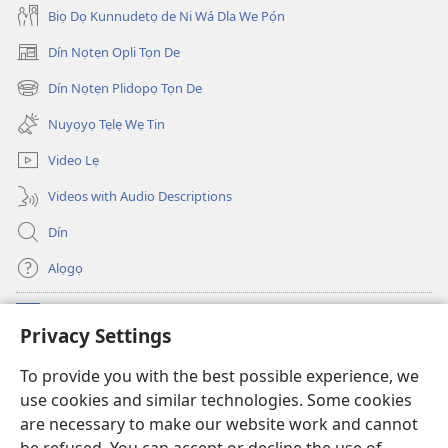
Biọ Dọ Kunnudetọ de Ni Wá Dla We Pọ́n
Dín Nọtẹn Opli Tọn De
(opens
new
Dín Nọtẹn Plidopọ Tọn De
(opens
window)
new
Nuyọyọ Tẹlẹ Wẹ Tin
window)
Video Lẹ
Videos with Audio Descriptions
Dín
Alọgọ
Nunina Lẹ
(opens
Privacy Settings
new
window)
Wesẹdotẹn Intẹnẹt Ji Tọn Watchtower Tọn
To provide you with the best possible experience, we
(opens
use cookies and similar technologies. Some cookies
new
®
JW Hub
window)
are necessary to make our website work and cannot
(opens
new