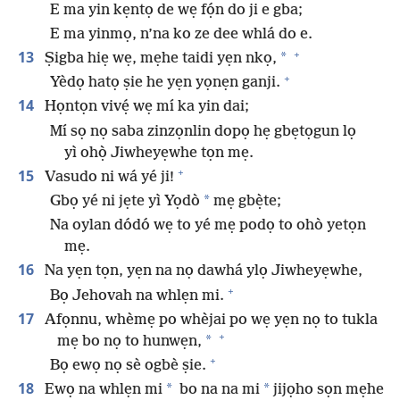
E ma yin kẹntọ de wẹ fọ́n do ji e gba;
E ma yinmọ, n’na ko ze dee whlá do e.
+
13
*
Ṣigba hiẹ wẹ, mẹhe taidi yẹn nkọ,
+
Yèdọ hatọ ṣie he yẹn yọnẹn ganji.
14
Họntọn vivẹ́ wẹ mí ka yin dai;
Mí sọ nọ saba zinzọnlin dopọ hẹ gbẹtọgun lọ
yì ohọ̀ Jiwheyẹwhe tọn mẹ.
+
15
Vasudo ni wá yé ji!
*
Gbọ yé ni jẹte yì Yọdò
mẹ gbẹ̀te;
Na oylan dódó wẹ to yé mẹ podọ to ohò yetọn
mẹ.
16
Na yẹn tọn, yẹn na nọ dawhá ylọ Jiwheyẹwhe,
+
Bọ Jehovah na whlẹn mi.
17
Afọnnu, whèmẹ po whèjai po wẹ yẹn nọ to tukla
+
*
mẹ bo nọ to hunwẹn,
+
Bọ ewọ nọ sè ogbè ṣie.
18
*
*
Ewọ na whlẹn mi
bo na na mi
jijọho sọn mẹhe