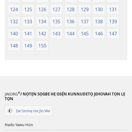
124
125
126
127
128
129
130
131
132
133
134
135
136
137
138
139
140
141
142
143
144
145
146
147
148
149
150
®
JW.ORG
/ NỌTẸN SỌGBE HẸ OSẸ́N KUNNUDETỌ JEHOVAH TỌN LẸ
TỌN
De Sinmẹ He Jlo We
Nado Yawu Hùn