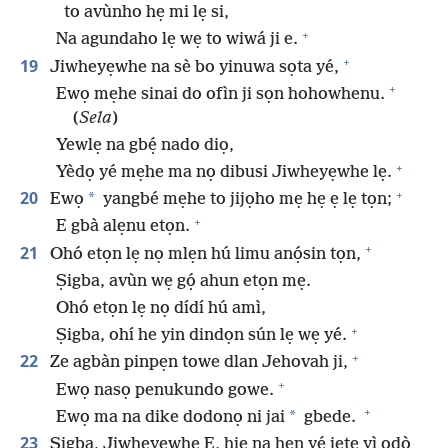
to avùnho hẹ mi lẹ si,
+
Na agundaho lẹ wẹ to wiwá ji e.
+
19
Jiwheyẹwhe na sè bo yinuwa sọta yé,
+
Ewọ mẹhe sinai do ofìn ji sọn hohowhenu.
(
Sela
)
Yewlẹ na gbẹ́ nado diọ,
+
Yèdọ yé mẹhe ma nọ dibusi Jiwheyẹwhe lẹ.
+
20
*
Ewọ
yangbé mẹhe to jijọho mẹ hẹ ẹ lẹ tọn;
+
E gbà alẹnu etọn.
+
21
Ohó etọn lẹ nọ mlẹn hú limu anọ́sin tọn,
Ṣigba, avùn wẹ gọ́ ahun etọn mẹ.
Ohó etọn lẹ nọ dídí hú amì,
+
Ṣigba, ohí he yin dindọn sún lẹ wẹ yé.
+
22
Ze agbàn pinpẹn towe dlan Jehovah ji,
+
Ewọ nasọ penukundo gowe.
+
*
Ewọ ma na dike dodonọ ni jai
gbede.
23
Ṣigba, Jiwheyẹwhe E, hiẹ na hẹn yé jẹte yì odò