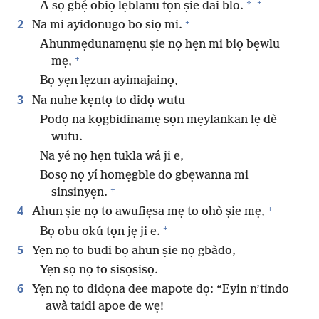
+
*
A sọ gbẹ́ obiọ lẹblanu tọn ṣie dai blo.
+
2
Na mi ayidonugo bo siọ mi.
Ahunmẹdunamẹnu ṣie nọ hẹn mi biọ bẹwlu
+
mẹ,
Bọ yẹn lẹzun ayimajainọ,
3
Na nuhe kẹntọ to didọ wutu
Podọ na kọgbidinamẹ sọn mẹylankan lẹ dè
wutu.
Na yé nọ hẹn tukla wá ji e,
Bosọ nọ yí homẹgble do gbẹwanna mi
+
sinsinyẹn.
+
4
Ahun ṣie nọ to awufiẹsa mẹ to ohò ṣie mẹ,
+
Bọ obu okú tọn jẹ ji e.
5
Yẹn nọ to budi bọ ahun ṣie nọ gbàdo,
Yẹn sọ nọ to sisọsisọ.
6
Yẹn nọ to didọna dee mapote dọ: “Eyin n’tindo
awà taidi apoe de wẹ!