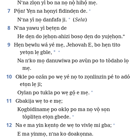
N’na zlọn yì bo na nọ nọ̀ hihọ́ mẹ.
+
7
Pọ́n! Yẹn na họnyi fidindẹn de.
+
N’na yì nọ danfafa ji.
(
Sela
)
8
N’na yawu yì bẹtẹn de
He dẹn do jẹhọn-ahizi bosọ dẹn do yujẹhọn.”
9
Hẹn bẹwlu wá yé mẹ, Jehovah E, bo hẹn tito
+
*
yetọn lẹ gble,
Na n’ko mọ danuwiwa po avùn po to tòdaho lọ
mẹ.
10
Okle po ozán po wẹ yé nọ to zọnlinzin pé to adó
etọn lẹ ji;
+
Oylan po tukla po wẹ gọ́ e mẹ.
11
Gbakija wẹ to e mẹ;
Kọgbidinamẹ po oklọ po ma nọ vọ̀ sọn
+
tòplitẹn etọn gbede.
+
12
Na e ma yin kẹntọ de wẹ to vivlẹ mi gba;
E ma yinmọ, n’na ko doakọnna.