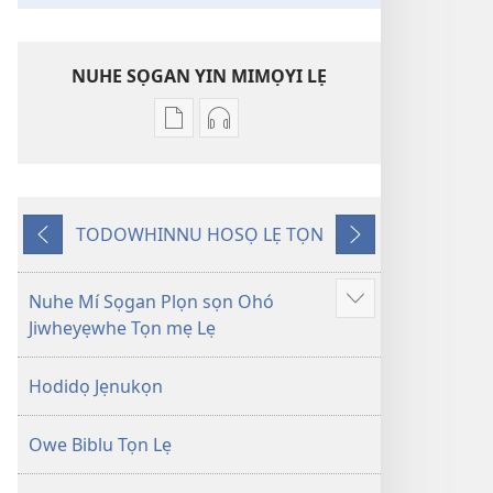
NUHE SỌGAN YIN MIMỌYI LẸ
Lehe
Lehe
owe
hoyidokanji
lẹ
lẹ
sọgan
sọgan
TODOWHINNU HOSỌ LẸ TỌN
yin
yin
Yigodo
Yinukọn
mimọyi
mimọyi
gbọn
gbọn
Nuhe Mí Sọgan Plọn sọn Ohó
Show
Owe
Owe
Jiwheyẹwhe Tọn mẹ Lẹ
more
Wiwe
Wiwe
lẹ
lẹ
Hodidọ Jẹnukọn
—
—
Lẹdogbedevomẹ
Lẹdogbedevomẹ
Owe Biblu Tọn Lẹ
Aihọn
Aihọn
Yọyọ
Yọyọ