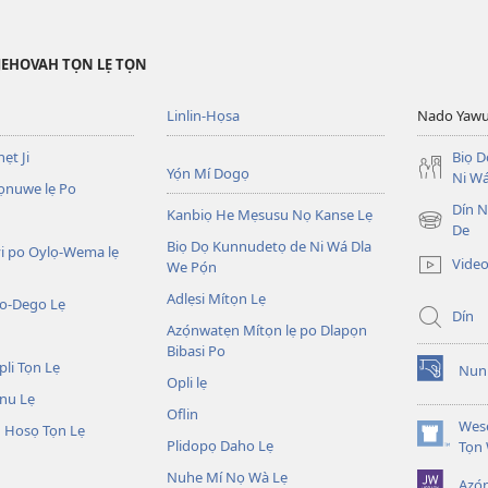
JEHOVAH TỌN LẸ TỌN
Linlin-Họsa
Nado Yaw
ẹt Ji
Biọ 
Yọ́n Mí Dogọ
Ni Wá
ọnuwe lẹ Po
Dín No
Kanbiọ He Mẹsusu Nọ Kanse Lẹ
(opens
De
Biọ Dọ Kunnudetọ de Ni Wá Dla
new
i po Oylọ-Wema lẹ
Video
We Pọ́n
window)
Adlẹsi Mítọn Lẹ
o-Dego Lẹ
Dín
Azọ́nwatẹn Mítọn lẹ po Dlapọn
Bibasi Po
li Tọn Lẹ
Nuni
(opens
Opli lẹ
nu Lẹ
new
Oflin
window)
Wesẹ
 Hosọ Tọn Lẹ
Plidopọ Daho Lẹ
(opens
Tọn
new
Nuhe Mí Nọ Wà Lẹ
Azó
window)