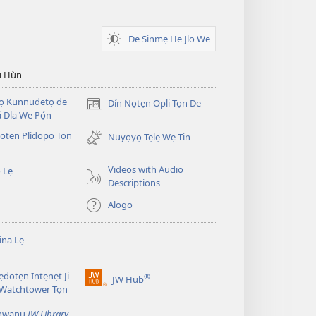
De Sinmẹ He Jlo We
u Hùn
Dọ Kunnudetọ de
Dín Nọtẹn Opli Tọn De
(opens
 Dla We Pọ́n
new
̣tẹn Plidopọ Tọn
window)
Nuyọyọ Tẹlẹ Wẹ Tin
Videos with Audio
 Lẹ
Descriptions
Alọgọ
na Lẹ
dotẹn Intẹnẹt Ji
®
JW Hub
(opens
 Watchtower Tọn
new
window)
̣nwanu
JW Library