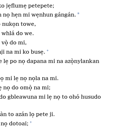
ko jẹflumẹ petepete;
*
n nọ hẹn mi wẹnhun gángán.
o nukọn towe,
 whlá do we.
vọ̀ do mi,
+
ji na mi ko busẹ.
e lẹ po nọ dapana mi na azọ̀nylankan
 mi lẹ nọ nọla na mi.
ẹ nọ do omọ̀ na mi;
do gbleawuna mi lẹ nọ to ohó husudo
àn to azán lọ pete ji.
+
 nọ dotoai;