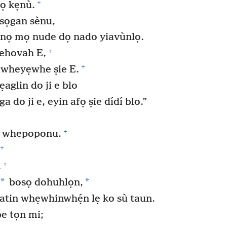
+
ọ kẹnù.
sọgan sènu,
nọ mọ nude dọ nado yiavùnlọ.
+
ehovah E,
+
Jiwheyẹwhe ṣie E.
aglin do ji e blo
a do ji e, eyin afọ ṣie dídí blo.”
+
o whepoponu.
+
+
.
*
*
bosọ dohuhlọn,
tin whẹwhinwhẹ́n lẹ ko sù taun.
e tọn mi;