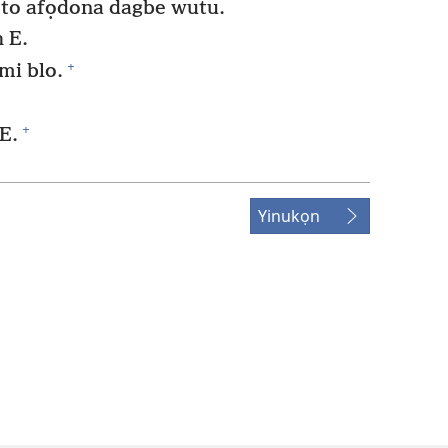
n to afọdona dagbe wutu.
 E.
+
mi blo.
+
E.
Yinukọn