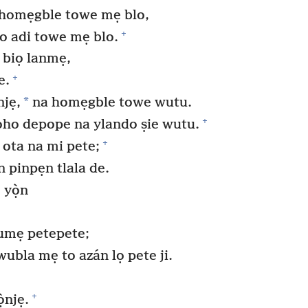
 homẹgble towe mẹ blo,
+
o adi towe mẹ blo.
 biọ lanmẹ,
+
e.
*
njẹ,
na homẹgble towe wutu.
+
jọho depope na ylando ṣie wutu.
+
 ota na mi pete;
n pinpẹn tlala de.
 yọ̀n
lumẹ petepete;
wubla mẹ to azán lọ pete ji.
+
̣njẹ.