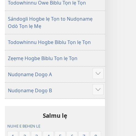
Tọn
Tọn
Todowhinnu Owe Biblu Tọn lẹ Tọn
(Zinjẹgbonu
(Zinjẹgbonu
2015
2015
Sándogli Hogbe lẹ Tọn to Nudọnamẹ
Tọn)
Tọn)
Odò Tọn lẹ Mẹ
Todowhinnu Hogbe Biblu Tọn lẹ Tọn
Zẹẹmẹ Hogbe Biblu Tọn lẹ Tọn
Nudọnamẹ Dogọ A
Show
more
Nudọnamẹ Dogọ B
Show
more
Salmu lẹ
NUHE E BẸHẸN LẸ