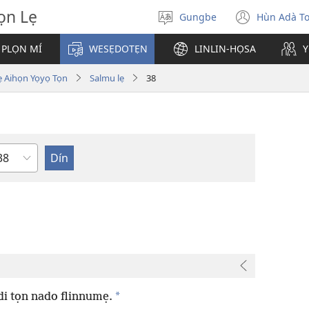
̣n Lẹ
Gungbe
Hùn Adà T
De
(open
ogbè
new
 PLỌN MÍ
WESẸDOTẸN
LINLIN-HỌSA
Y
dopo
windo
ihọn Yọyọ Tọn
Salmu lẹ
38
eta
*
i tọn nado flinnumẹ.