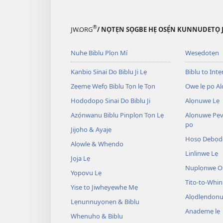
®
JW.ORG
/ NỌTẸN SỌGBE HẸ OSẸ́N KUNNUDETỌ 
Nuhe Biblu Plọn Mí
Wesẹdotẹn
Kanbiọ Sinai Do Biblu Ji Lẹ
Biblu to Intẹn
Zẹẹmẹ Wefọ Biblu Tọn lẹ Tọn
Owe lẹ po Al
Hodọdopọ Sinai Do Biblu Ji
Alọnuwe Lẹ
Azọ́nwanu Biblu Pinplọn Tọn Lẹ
Alọnuwe Pẹv
po
Jijọho & Ayajẹ
Hosọ Debọd
Alọwle & Whẹndo
Linlinwe Lẹ
Jọja Lẹ
Nuplọnwe Op
Yọpọvu Lẹ
Tito-to-Whin
Yise to Jiwheyẹwhe Mẹ
Alọdlẹndonu
Lẹnunnuyọnẹn & Biblu
Anademẹ lẹ
Whenuho & Biblu