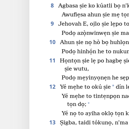
8
Agbasa ṣie ko kúatli bọ n’
Awufiẹsa ahun ṣie mẹ tọ
9
Jehovah E, ojlo ṣie lẹpo t
Podọ azọ̀nwinwẹn ṣie ma
10
Ahun ṣie nọ hò bọ huhlọn 
Podọ hinhọ́n he to nukun
11
Họntọn ṣie lẹ po hagbẹ ṣi
ṣie wutu,
Podọ mẹyinyọnẹn he sẹpọ
12
*
Yé mẹhe to okú ṣie
dín l
Yé mẹhe to tintẹnpọn na
+
tọn dọ;
Yé nọ to ayiha oklọ tọn k
13
Ṣigba, taidi tókunọ, n’ma