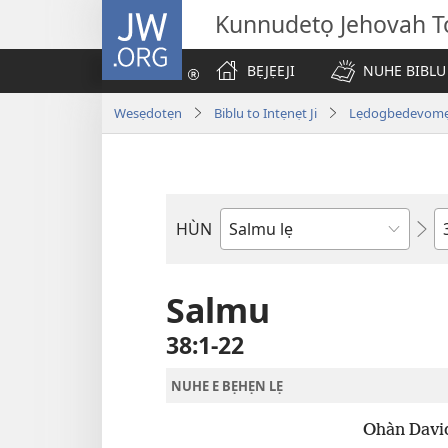
JW.ORG
Kunnudetọ Jehovah To
BẸJẸEJI
NUHE BIBLU
Wesẹdotẹn
Biblu to Intẹnẹt Ji
Lẹdogbedevomẹ A
W
HÙN
Bible
Book
Salmu
38:1-22
NUHE E BẸHẸN LẸ
Ohàn David