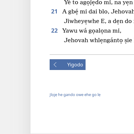
Yé to agọjẹdo mi, na yẹ
21
A gbẹ́ mi dai blo, Jehovah
Jiwheyẹwhe E, a dẹn do 
22
Yawu wá gọalọna mi,
Jehovah whlẹngántọ ṣie 
Yigodo
Jlọjẹ he gando owe ehe go lẹ