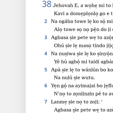
38
Jehovah E, a wọhẹ mi to
Kavi a domẹplọnlọ go e t
2
Na ogába towe lẹ ko sọ́ mi
Alọ towe sọ nọ pẹ̀n do ji 
3
Agbasa ṣie pete wẹ to azọ̀
Ohú ṣie lẹ masọ tindo ji
4
Na nuṣiwa ṣie lẹ ko ṣinyọ́n
Yé hú agbọ́ mi taidi agbà
5
Apà ṣie lẹ to wánlùn bo ko
Na nulú ṣie wutu.
6
Yẹn gọ́ na ayimajai bo jẹf
N’nọ to zọnlinzin pé to a
7
*
Lanmẹ ṣie nọ to zoji;
Agbasa ṣie pete wẹ to azò