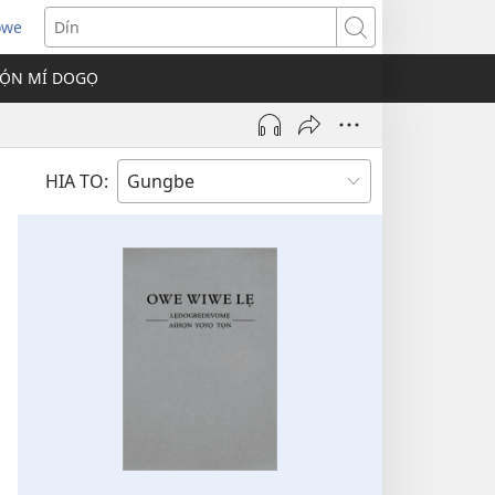
owe
s
Dín
Ọ́N MÍ DOGỌ
w)
HIA TO: