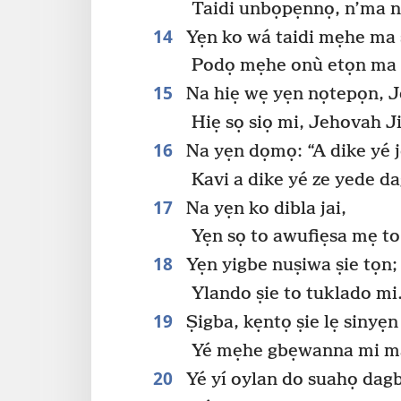
Taidi unbọpẹnnọ, n’ma n
14
Yẹn ko wá taidi mẹhe ma 
Podọ mẹhe onù etọn ma 
15
Na hiẹ wẹ yẹn nọtepọn, J
Hiẹ sọ siọ mi, Jehovah 
16
Na yẹn dọmọ: “A dike yé jẹ
Kavi a dike yé ze yede dag
17
Na yẹn ko dibla jai,
Yẹn sọ to awufiẹsa mẹ t
18
Yẹn yigbe nuṣiwa ṣie tọn;
Ylando ṣie to tuklado mi
19
Ṣigba, kẹntọ ṣie lẹ sinyẹn
Yé mẹhe gbẹwanna mi ma
20
Yé yí oylan do suahọ dagb