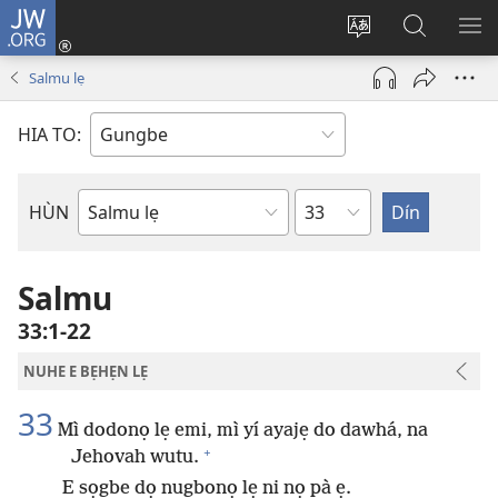
JW.ORG
Hùn
Adà
Diọ
Dín
HÙ
Towe
ogbè
to
HO
Salmu lẹ
(opens
nọtẹn
JW.ORG
LỌ
new
lọ
Ji
LẸ
HIA TO:
window)
tọn
Weta
HÙN
Bible
Book
Salmu
33:1-22
NUHE E BẸHẸN LẸ
33
Mì dodonọ lẹ emi, mì yí ayajẹ do dawhá, na
+
Jehovah wutu.
E sọgbe dọ nugbonọ lẹ ni nọ pà ẹ.