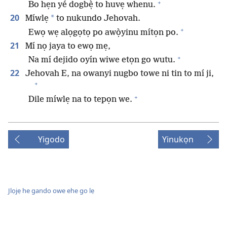
+
Bo hẹn yé dogbẹ̀ to huvẹ whenu.
20
*
Míwlẹ
to nukundo Jehovah.
+
Ewọ wẹ alọgọtọ po awọ̀yinu mítọn po.
21
Mí nọ jaya to ewọ mẹ,
+
Na mí dejido oyín wiwe etọn go wutu.
22
Jehovah E, na owanyi nugbo towe ni tin to mí ji,
+
+
Dile míwlẹ na to tepọn we.
Yigodo
Yinukọn
Jlọjẹ he gando owe ehe go lẹ