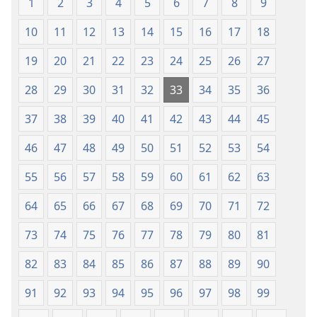
Lẹdogbedevomẹ
Lẹdogbedev
1
2
3
4
5
6
7
8
9
Aihọn
Aihọn
10
11
12
13
14
15
16
17
18
Yọyọ
Yọyọ
Tọn
Tọn
19
20
21
22
23
24
25
26
27
(Zinjẹgbonu
(Zinjẹgbonu
2015
2015
28
29
30
31
32
33
34
35
36
Tọn)
Tọn)
37
38
39
40
41
42
43
44
45
46
47
48
49
50
51
52
53
54
55
56
57
58
59
60
61
62
63
64
65
66
67
68
69
70
71
72
73
74
75
76
77
78
79
80
81
82
83
84
85
86
87
88
89
90
91
92
93
94
95
96
97
98
99