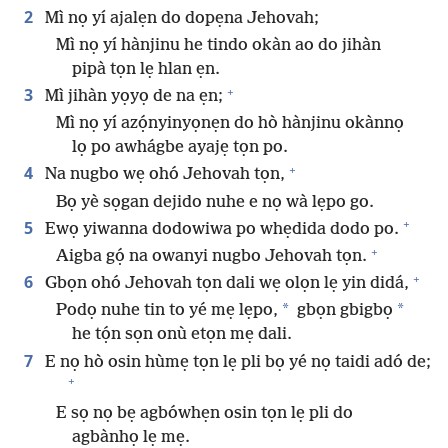
2
Mì nọ yí ajalẹn do dopẹna Jehovah;
Mì nọ yí hànjinu he tindo okàn ao do jihàn
pipà tọn lẹ hlan ẹn.
+
3
Mì jihàn yọyọ de na ẹn;
Mì nọ yí azọ́nyinyọnẹn do hò hànjinu okànnọ
lọ po awhágbe ayajẹ tọn po.
+
4
Na nugbo wẹ ohó Jehovah tọn,
Bọ yè sọgan dejido nuhe e nọ wà lẹpo go.
+
5
Ewọ yiwanna dodowiwa po whẹdida dodo po.
+
Aigba gọ́ na owanyi nugbo Jehovah tọn.
+
6
Gbọn ohó Jehovah tọn dali wẹ olọn lẹ yin didá,
*
*
Podọ nuhe tin to yé mẹ lẹpo,
gbọn gbigbọ
he tọ́n sọn onù etọn mẹ dali.
7
E nọ hò osin hùmẹ tọn lẹ pli bọ yé nọ taidi adó de;
+
E sọ nọ bẹ agbówhẹn osin tọn lẹ pli do
agbànhọ lẹ mẹ.