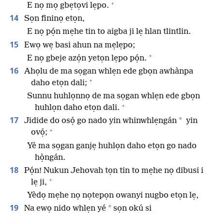
+
E nọ mọ gbẹtọvi lẹpo.
14
Sọn fininọ etọn,
E nọ pọ́n mẹhe tin to aigba ji lẹ hlan tlintlin.
15
Ewọ wẹ basi ahun na mẹlẹpo;
+
E nọ gbeje azọ́n yetọn lẹpo pọ́n.
16
Ahọlu de ma sọgan whlẹn ede gbọn awhànpa
+
daho etọn dali;
Sunnu huhlọnnọ de ma sọgan whlẹn ede gbọn
+
huhlọn daho etọn dali.
17
*
Jidide do osọ́ go nado yin whinwhlẹngán
yin
+
ovọ́;
Yè ma sọgan ganjẹ huhlọn daho etọn go nado
họ̀ngán.
18
Pọ́n! Nukun Jehovah tọn tin to mẹhe nọ dibusi i
+
lẹ ji,
Yèdọ mẹhe nọ nọtepọn owanyi nugbo etọn lẹ,
19
*
Na ewọ nido whlẹn yé
sọn okú si