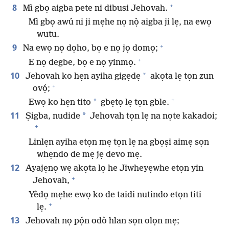
+
8
Mì gbọ aigba pete ni dibusi Jehovah.
Mì gbọ awú ni ji mẹhe nọ nọ̀ aigba ji lẹ, na ewọ
wutu.
+
9
Na ewọ nọ dọho, bọ e nọ jọ domọ;
+
E nọ degbe, bọ e nọ yinmọ.
10
*
Jehovah ko hẹn ayiha gigẹdẹ
akọta lẹ tọn zun
+
ovọ́;
+
*
Ewọ ko hẹn tito
gbẹtọ lẹ tọn gble.
11
*
Ṣigba, nudide
Jehovah tọn lẹ na nọte kakadoi;
+
Linlẹn ayiha etọn mẹ tọn lẹ na gbọṣi aimẹ sọn
whẹndo de mẹ jẹ devo mẹ.
12
Ayajẹnọ wẹ akọta lọ he Jiwheyẹwhe etọn yin
+
Jehovah,
Yèdọ mẹhe ewọ ko de taidi nutindo etọn titi
+
lẹ.
13
Jehovah nọ pọ́n odò hlan sọn olọn mẹ;