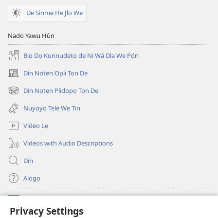
De Sinmẹ He Jlo We
Nado Yawu Hùn
Biọ Dọ Kunnudetọ de Ni Wá Dla We Pọ́n
Dín Nọtẹn Opli Tọn De
(opens
new
Dín Nọtẹn Plidopọ Tọn De
(opens
window)
new
Nuyọyọ Tẹlẹ Wẹ Tin
window)
Video Lẹ
Videos with Audio Descriptions
Dín
Alọgọ
Nunina Lẹ
(opens
Privacy Settings
new