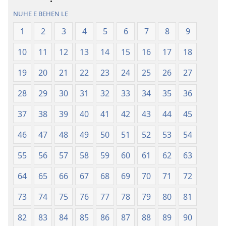
lẹ
lẹ
NUHE E BẸHẸN LẸ
—
—
Lẹdogbedevomẹ
Lẹdogbedev
1
2
3
4
5
6
7
8
9
Aihọn
Aihọn
10
11
12
13
14
15
16
17
18
Yọyọ
Yọyọ
Tọn
Tọn
19
20
21
22
23
24
25
26
27
(Zinjẹgbonu
(Zinjẹgbonu
2015
2015
28
29
30
31
32
33
34
35
36
Tọn)
Tọn)
37
38
39
40
41
42
43
44
45
46
47
48
49
50
51
52
53
54
55
56
57
58
59
60
61
62
63
64
65
66
67
68
69
70
71
72
73
74
75
76
77
78
79
80
81
82
83
84
85
86
87
88
89
90