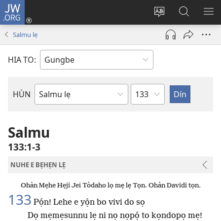
JW.ORG
Hùn
Adà
Diọ
Dín
HÙ
Towe
ogbè
to
HO
Salmu lẹ
(opens
nọtẹn
JW.ORG
LỌ
new
lọ
Ji
LẸ
HIA TO:
window)
tọn
Weta
HÙN
Bible
Book
Salmu
133:1-3
NUHE E BẸHẸN LẸ
Ohàn Mẹhe Hẹji Jei Tòdaho lọ mẹ lẹ Tọn. Ohàn Davidi tọn.
133
Pọ́n! Lehe e yọ́n bo vivi do sọ
Dọ mẹmẹsunnu lẹ ni nọ nọpọ́ to kọndopọ mẹ!