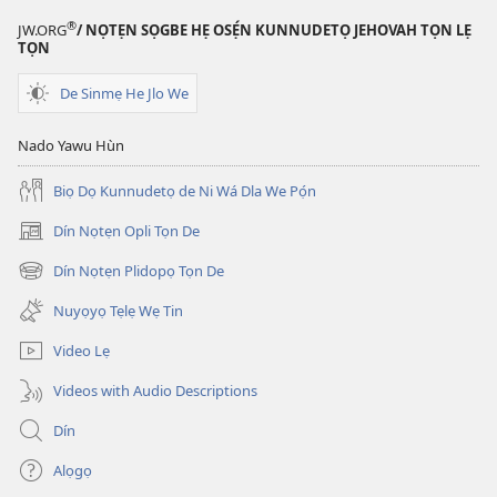
®
JW.ORG
/ NỌTẸN SỌGBE HẸ OSẸ́N KUNNUDETỌ JEHOVAH TỌN LẸ
TỌN
De Sinmẹ He Jlo We
Nado Yawu Hùn
Biọ Dọ Kunnudetọ de Ni Wá Dla We Pọ́n
Dín Nọtẹn Opli Tọn De
(opens
new
Dín Nọtẹn Plidopọ Tọn De
(opens
window)
new
Nuyọyọ Tẹlẹ Wẹ Tin
window)
Video Lẹ
Videos with Audio Descriptions
Dín
Alọgọ