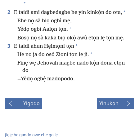
+
+
2
E taidi amì dagbedagbe he yin kinkọ̀n do ota,
Ehe nọ sà biọ ogbì mẹ,
+
Yèdọ ogbì Aalọn tọn,
Bosọ nọ sà kaka biọ okọ̀ awù etọn lẹ tọn mẹ.
+
3
E taidi ahun Hẹlmọni tọn
+
He nọ ja do osó Ziọni tọn lẹ ji.
Finẹ wẹ Jehovah magbe nado kọ̀n dona etọn
do
—Yèdọ ogbẹ̀ madopodo.
Yigodo
Yinukọn
Jlọjẹ he gando owe ehe go lẹ