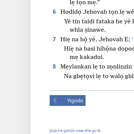
lẹ tọn mẹ.”
6
Hodidọ Jehovah tọn lẹ wé
Yé tin taidi fataka he yè
whla ṣinawe.
7
+
Hiẹ na họ́ yé, Jehovah E;
Hiẹ na basi hihọ́na dop
mẹ kakadoi.
8
Mẹylankan lẹ to zọnlinzin 
Na gbẹtọvi lẹ to walọ gb
Yigodo
Jlọjẹ he gando owe ehe go lẹ