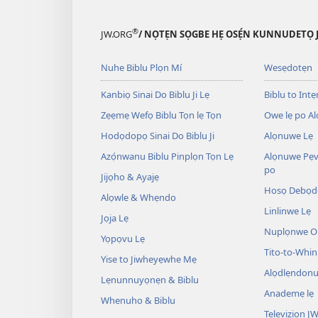
®
JW.ORG
/ NỌTẸN SỌGBE HẸ OSẸ́N KUNNUDETỌ 
Nuhe Biblu Plọn Mí
Wesẹdotẹn
Kanbiọ Sinai Do Biblu Ji Lẹ
Biblu to Intẹn
Zẹẹmẹ Wefọ Biblu Tọn lẹ Tọn
Owe lẹ po Al
Hodọdopọ Sinai Do Biblu Ji
Alọnuwe Lẹ
Azọ́nwanu Biblu Pinplọn Tọn Lẹ
Alọnuwe Pẹv
po
Jijọho & Ayajẹ
Hosọ Debọd
Alọwle & Whẹndo
Linlinwe Lẹ
Jọja Lẹ
Nuplọnwe Op
Yọpọvu Lẹ
Tito-to-Whin
Yise to Jiwheyẹwhe Mẹ
Alọdlẹndonu
Lẹnunnuyọnẹn & Biblu
Anademẹ lẹ
Whenuho & Biblu
Televiziọn J