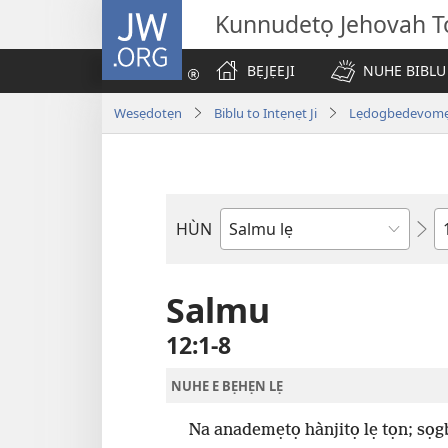
JW.ORG
Kunnudetọ Jehovah To
BẸJẸEJI
NUHE BIBLU
Wesẹdotẹn
Biblu to Intẹnẹt Ji
Lẹdogbedevomẹ A
W
HÙN
Bible
Book
Salmu
12:1-8
NUHE E BẸHẸN LẸ
Na anademẹtọ hànjitọ lẹ tọn; sọg