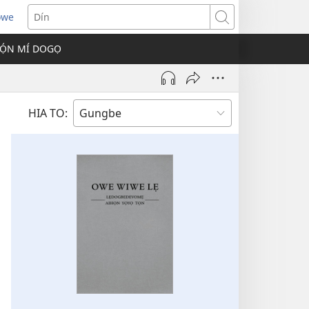
owe
s
Dín
Ọ́N MÍ DOGỌ
w)
HIA TO: