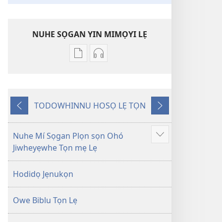
NUHE SỌGAN YIN MIMỌYI LẸ
Lehe
Lehe
owe
hoyidokanji
lẹ
lẹ
sọgan
sọgan
TODOWHINNU HOSỌ LẸ TỌN
yin
yin
Yigodo
Yinukọn
mimọyi
mimọyi
gbọn
gbọn
Nuhe Mí Sọgan Plọn sọn Ohó
Show
Owe
Owe
Jiwheyẹwhe Tọn mẹ Lẹ
more
Wiwe
Wiwe
lẹ
lẹ
Hodidọ Jẹnukọn
—
—
Lẹdogbedevomẹ
Lẹdogbedevomẹ
Owe Biblu Tọn Lẹ
Aihọn
Aihọn
Yọyọ
Yọyọ