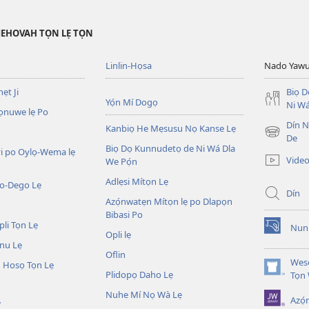
JEHOVAH TỌN LẸ TỌN
Linlin-Họsa
Nado Yaw
ẹt Ji
Biọ 
Yọ́n Mí Dogọ
Ni Wá
ọnuwe lẹ Po
Dín No
Kanbiọ He Mẹsusu Nọ Kanse Lẹ
(opens
De
Biọ Dọ Kunnudetọ de Ni Wá Dla
new
i po Oylọ-Wema lẹ
Video
We Pọ́n
window)
Adlẹsi Mítọn Lẹ
o-Dego Lẹ
Dín
Azọ́nwatẹn Mítọn lẹ po Dlapọn
Bibasi Po
li Tọn Lẹ
Nuni
(opens
Opli lẹ
nu Lẹ
new
Oflin
window)
Wesẹ
 Hosọ Tọn Lẹ
Plidopọ Daho Lẹ
(opens
Tọn
new
Nuhe Mí Nọ Wà Lẹ
Azó
window)
W