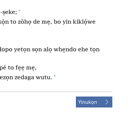
+
-ṣeke;
 kọ̀n to zòhọ de mẹ, bo yin kiklọ́we
odopo yetọn sọn alọ whẹndo ehe tọn
pé to fẹẹ mẹ,
+
lezọn zedaga wutu.
Yinukọn