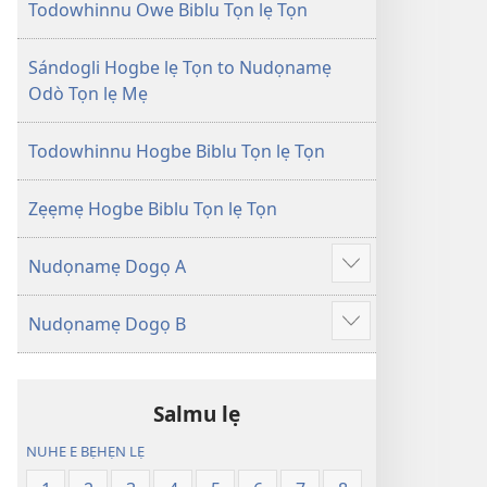
Tọn
Tọn
Todowhinnu Owe Biblu Tọn lẹ Tọn
(Zinjẹgbonu
(Zinjẹgbonu
2015
2015
Sándogli Hogbe lẹ Tọn to Nudọnamẹ
Tọn)
Tọn)
Odò Tọn lẹ Mẹ
Todowhinnu Hogbe Biblu Tọn lẹ Tọn
Zẹẹmẹ Hogbe Biblu Tọn lẹ Tọn
Nudọnamẹ Dogọ A
Show
more
Nudọnamẹ Dogọ B
Show
more
Salmu lẹ
NUHE E BẸHẸN LẸ