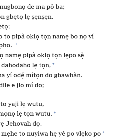
 nugbonọ de ma pò ba;
n gbẹtọ lẹ ṣẹnṣẹn.
etọ;
do to pipà oklọ tọn namẹ bo nọ yí
+
dọho.
 namẹ pipà oklọ tọn lẹpo sẹ̀
+
 dahodaho lẹ tọn,
a yí odẹ́ mítọn do gbawhàn.
ile e jlo mí do;
o yaji lẹ wutu,
+
mọnọ lẹ tọn wutu,
wẹ Jehovah dọ.
*
ọ mẹhe to nuyiwa hẹ yé po vlẹko po