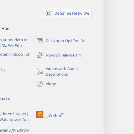
De Sinmẹ He Jlo We
u Hùn
Dọ Kunnudetọ de
Dín Nọtẹn Opli Tọn De
(opens
 Dla We Pọ́n
new
̣tẹn Plidopọ Tọn
window)
Nuyọyọ Tẹlẹ Wẹ Tin
Videos with Audio
 Lẹ
Descriptions
Alọgọ
na Lẹ
dotẹn Intẹnẹt Ji
®
JW Hub
(opens
 Watchtower Tọn
new
window)
̣nwanu
JW Library