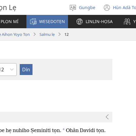
̣n Lẹ
Gungbe
Hùn Adà T
De
(open
ogbè
new
 PLỌN MÍ
WESẸDOTẸN
LINLIN-HỌSA
Y
dopo
windo
ihọn Yọyọ Tọn
Salmu lẹ
12
eta
*
be hẹ nuhiho Ṣeminiti tọn.
Ohàn Davidi tọn.