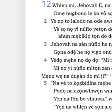
12
Whlẹn mi, Jehovah E, na
Omẹ nugbonọ lẹ ko vọ̀ sọ
2
Yé nọ to lalodo na ode aw
Yé sọ nọ yí nùflo yetọn 
ahun mẹkiklọ tọn do 
3
Jehovah na sán nùflo he nọ
Gọna odẹ́ he nọ yigo onú
4
Yèdọ mẹhe nọ dọ dọ: “Mí n
Mí nọ yí nùflo mítọn zan d
+
Mẹnu wẹ na dugán do mí ji?”
5
“Na yè to kọgbidina mẹhe t
Podọ na azọ̀nwinwẹn wa
Yẹn na fọ́n bo yinuwa,” 
“Yẹn na whlẹn yé sọn al