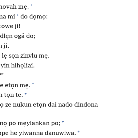
+
ehovah mẹ.
*
na mi
do dọmọ:
towe ji!
dlẹn ogá do;
 ji,
 lẹ sọn zinvlu mẹ.
yin hihọliai,
?”
+
e etọn mẹ.
+
 tọn te.
ọ ze nukun etọn dai nado dindona
+
nọ po mẹylankan po;
+
pe he yiwanna danuwiwa.