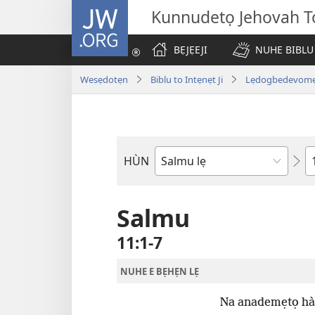
JW.ORG
Kunnudetọ Jehovah To
BẸJẸEJI
NUHE BIBLU
Wesẹdotẹn
Biblu to Intẹnẹt Ji
Lẹdogbedevomẹ A
W
HÙN
Bible
Book
Salmu
11:1-7
NUHE E BẸHẸN LẸ
Na anademẹtọ hàn