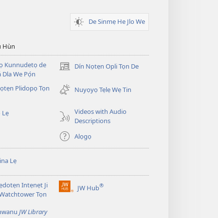
De Sinmẹ He Jlo We
u Hùn
Dọ Kunnudetọ de
Dín Nọtẹn Opli Tọn De
(opens
 Dla We Pọ́n
new
̣tẹn Plidopọ Tọn
window)
Nuyọyọ Tẹlẹ Wẹ Tin
Videos with Audio
 Lẹ
Descriptions
Alọgọ
na Lẹ
dotẹn Intẹnẹt Ji
®
JW Hub
(opens
 Watchtower Tọn
new
window)
̣nwanu
JW Library