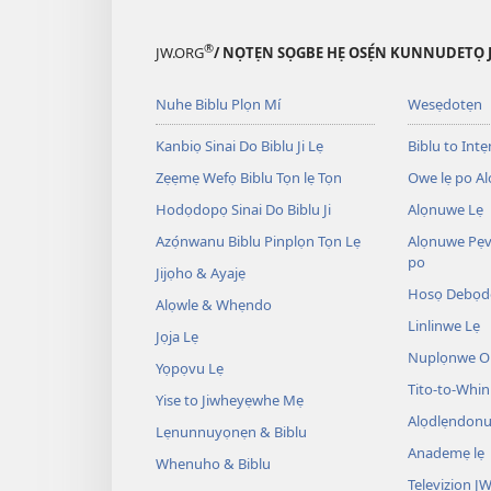
®
JW.ORG
/ NỌTẸN SỌGBE HẸ OSẸ́N KUNNUDETỌ 
Nuhe Biblu Plọn Mí
Wesẹdotẹn
Kanbiọ Sinai Do Biblu Ji Lẹ
Biblu to Intẹn
Zẹẹmẹ Wefọ Biblu Tọn lẹ Tọn
Owe lẹ po Al
Hodọdopọ Sinai Do Biblu Ji
Alọnuwe Lẹ
Azọ́nwanu Biblu Pinplọn Tọn Lẹ
Alọnuwe Pẹv
po
Jijọho & Ayajẹ
Hosọ Debọd
Alọwle & Whẹndo
Linlinwe Lẹ
Jọja Lẹ
Nuplọnwe Op
Yọpọvu Lẹ
Tito-to-Whin
Yise to Jiwheyẹwhe Mẹ
Alọdlẹndonu
Lẹnunnuyọnẹn & Biblu
Anademẹ lẹ
Whenuho & Biblu
Televiziọn J