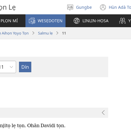
̣n Lẹ
Gungbe
Hùn Adà T
De
(open
ogbè
new
 PLỌN MÍ
WESẸDOTẸN
LINLIN-HỌSA
Y
dopo
windo
ihọn Yọyọ Tọn
Salmu lẹ
11
eta
jitọ lẹ tọn. Ohàn Davidi tọn.