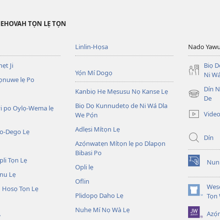
JEHOVAH TỌN LẸ TỌN
Linlin-Họsa
Nado Yaw
ẹt Ji
Biọ 
Yọ́n Mí Dogọ
Ni Wá
ọnuwe lẹ Po
Dín No
Kanbiọ He Mẹsusu Nọ Kanse Lẹ
(opens
De
Biọ Dọ Kunnudetọ de Ni Wá Dla
new
i po Oylọ-Wema lẹ
Video
We Pọ́n
window)
Adlẹsi Mítọn Lẹ
o-Dego Lẹ
Dín
Azọ́nwatẹn Mítọn lẹ po Dlapọn
Bibasi Po
li Tọn Lẹ
Nuni
(opens
Opli lẹ
nu Lẹ
new
Oflin
window)
Wesẹ
 Hosọ Tọn Lẹ
Plidopọ Daho Lẹ
(opens
Tọn
new
Nuhe Mí Nọ Wà Lẹ
Azó
window)
W