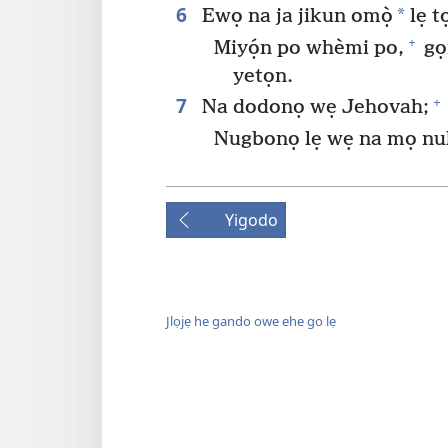
6
*
Ewọ na ja jikun omọ̀
lẹ t
+
Miyọ́n po whèmi po,
gọ
yetọn.
7
+
Na dodonọ wẹ Jehovah;
Nugbonọ lẹ wẹ na mọ n
Yigodo
Jlọjẹ he gando owe ehe go lẹ