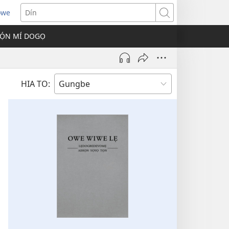
owe
s
Dín
Ọ́N MÍ DOGỌ
w)
HIA TO: