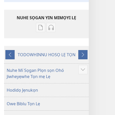
NUHE SỌGAN YIN MIMỌYI LẸ
Lehe
Lehe
owe
hoyidokanji
lẹ
lẹ
sọgan
sọgan
TODOWHINNU HOSỌ LẸ TỌN
yin
yin
Yigodo
Yinukọn
mimọyi
mimọyi
gbọn
gbọn
Nuhe Mí Sọgan Plọn sọn Ohó
Show
Owe
Owe
Jiwheyẹwhe Tọn mẹ Lẹ
more
Wiwe
Wiwe
lẹ
lẹ
Hodidọ Jẹnukọn
—
—
Lẹdogbedevomẹ
Lẹdogbedevomẹ
Owe Biblu Tọn Lẹ
Aihọn
Aihọn
Yọyọ
Yọyọ