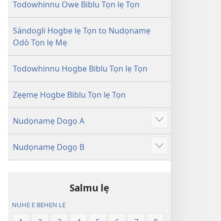
Tọn
Tọn
Todowhinnu Owe Biblu Tọn lẹ Tọn
(Zinjẹgbonu
(Zinjẹgbonu
2015
2015
Sándogli Hogbe lẹ Tọn to Nudọnamẹ
Tọn)
Tọn)
Odò Tọn lẹ Mẹ
Todowhinnu Hogbe Biblu Tọn lẹ Tọn
Zẹẹmẹ Hogbe Biblu Tọn lẹ Tọn
Nudọnamẹ Dogọ A
Show
more
Nudọnamẹ Dogọ B
Show
more
Salmu lẹ
NUHE E BẸHẸN LẸ