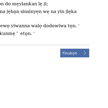
ọn do mẹylankan lẹ ji;
na jẹhọn sinsinyẹn wẹ na yin jlẹka
+
ewọ yiwanna walọ dodowiwa tọn.
+
*
ukunmẹ
etọn.
Yinukọn