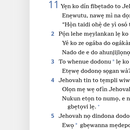
11
Yẹn ko dín fibẹtado to J
Enẹwutu, nawẹ mì na dọ
“Họ̀n taidi ohẹ̀ de yì osó 
2
Pọ́n lehe mẹylankan lẹ ko 
Yé ko ze ogába do ogákàn
Nado de e do ahunjijlọnọ
3
*
To whenue dodonu
lẹ ko 
Etẹwẹ dodonọ sọgan wà
4
Jehovah tin to tẹmpli wiw
Olọn mẹ wẹ ofìn Jehovah
Nukun etọn to numọ, e n
+
gbẹtọvi lẹ.
5
Jehovah nọ dindona dodo
*
Ewọ
gbẹwanna mẹdepo