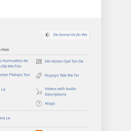
De Sinmẹ He Jlo We
u Hùn
Dọ Kunnudetọ de
Dín Nọtẹn Opli Tọn De
(opens
 Dla We Pọ́n
new
̣tẹn Plidopọ Tọn
window)
Nuyọyọ Tẹlẹ Wẹ Tin
Videos with Audio
 Lẹ
Descriptions
Alọgọ
na Lẹ