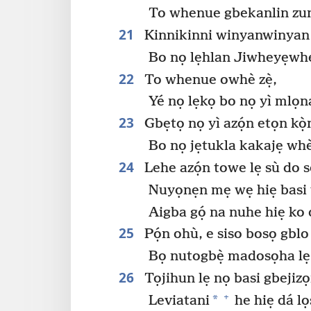
To whenue gbekanlin zun
21
Kinnikinni winyanwinyan 
Bo nọ lẹhlan Jiwheyẹwh
22
To whenue owhè zẹ̀,
Yé nọ lẹkọ bo nọ yì mlọn
23
Gbẹtọ nọ yì azọ́n etọn kọ̀
Bo nọ jẹtukla kakajẹ whè
24
Lehe azọ́n towe lẹ sù do 
Nuyọnẹn mẹ wẹ hiẹ basi
Aigba gọ́ na nuhe hiẹ ko 
25
Pọ́n ohù, e siso bosọ gblo
Bọ nutogbẹ̀ madosọha lẹ 
26
Tọjihun lẹ nọ basi gbejizọn
+
*
Leviatani
he hiẹ dá lọ