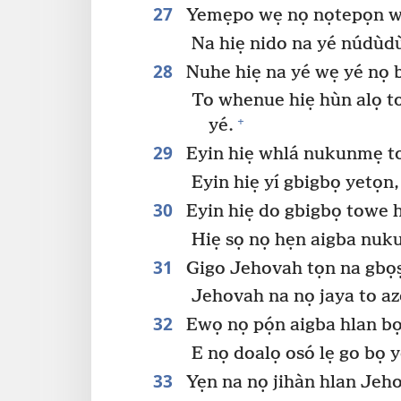
27
Yemẹpo wẹ nọ nọtepọn 
Na hiẹ nido na yé núdùdù
28
Nuhe hiẹ na yé wẹ yé nọ b
To whenue hiẹ hùn alọ t
+
yé.
29
Eyin hiẹ whlá nukunmẹ to
Eyin hiẹ yí gbigbọ yetọn,
30
Eyin hiẹ do gbigbọ towe h
Hiẹ sọ nọ hẹn aigba nuk
31
Gigo Jehovah tọn na gbọṣ
Jehovah na nọ jaya to az
32
Ewọ nọ pọ́n aigba hlan bọ 
E nọ doalọ osó lẹ go bọ yé
33
Yẹn na nọ jihàn hlan Jeh