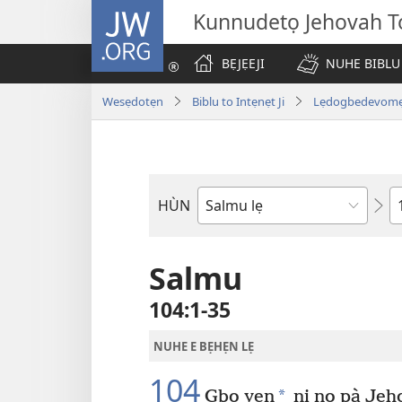
JW.ORG
Kunnudetọ Jehovah To
BẸJẸEJI
NUHE BIBLU
Wesẹdotẹn
Biblu to Intẹnẹt Ji
Lẹdogbedevomẹ A
W
HÙN
Bible
Book
Salmu
104:1-35
NUHE E BẸHẸN LẸ
104
*
Gbọ yẹn
ni nọ pà Jeh