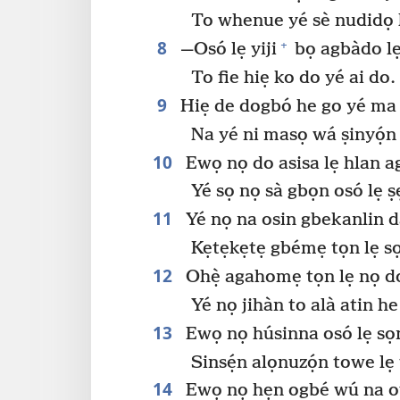
To whenue yé sè nudidọ h
8
+
—Osó lẹ yiji
bọ agbàdo l
To fie hiẹ ko do yé ai do.
9
Hiẹ de dogbó he go yé ma d
Na yé ni masọ wá ṣinyọ́n 
10
Ewọ nọ do asisa lẹ hlan 
Yé sọ nọ sà gbọn osó lẹ 
11
Yé nọ na osin gbekanlin da
Kẹtẹkẹtẹ gbémẹ tọn lẹ sọ
12
Ohẹ̀ agahomẹ tọn lẹ nọ do
Yé nọ jihàn to alà atin h
13
Ewọ nọ húsinna osó lẹ sọn
Sinsẹ́n alọnuzọ́n towe l
14
Ewọ nọ hẹn ogbé wú na oy