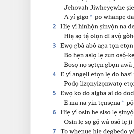
Jehovah Jiwheyẹwhe ṣie 
*
A yí gigo
po whanpẹ daho
2
Hiẹ yí hinhọ́n ṣinyọ́n na 
Hiẹ sọ tẹ́ olọn di avọ̀ gò
3
Ewọ gbá abò aga tọn etọn lẹ
Bo hẹn aslọ lẹ zun osọ́-k
Bosọ nọ sẹtẹn gbọn awà 
4
E yí angẹli etọn lẹ do basi
Podọ lizọnyizọnwatọ etọn
5
Ewọ ko do aigba ai do dodo
*
E ma na yin tẹnsẹna
pọ́
6
Hiẹ yí osin he siso lẹ ṣinyó
Osin lẹ sọ gọ́ wá osó lẹ ji
7
To whenue hiẹ degbedo yé,