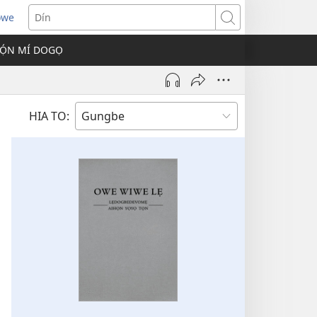
owe
s
Dín
Ọ́N MÍ DOGỌ
w)
HIA TO: