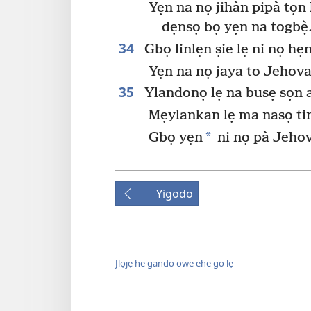
Yẹn na nọ jihàn pipà tọn 
dẹnsọ bọ yẹn na togbẹ̀
34
Gbọ linlẹn ṣie lẹ ni nọ h
Yẹn na nọ jaya to Jehov
35
Ylandonọ lẹ na busẹ sọn a
Mẹylankan lẹ ma nasọ ti
*
Gbọ yẹn
ni nọ pà Jehov
Yigodo
Jlọjẹ he gando owe ehe go lẹ