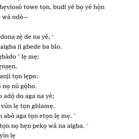
ẹviosò towe tọn, budi yé bọ yé họ̀n
ẹ wá odò—
+
ona zẹ̀ de na yé,
aigba ji gbede ba blo.
*
agbàdo
lẹ mẹ;
ṣẹnṣẹn.
nji tọn lẹpo;
 nọ nù gọ́ho.
 adọ́ do aga na yé;
e vùn lẹ tọn gblamẹ.
+
 abò aga tọn etọn lẹ mẹ.
+
ẹ tọn nọ hẹn pekọ wá na aigba.
ìn lẹ