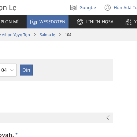
̣n Lẹ
Gungbe
Hùn Adà T
De
(open
ogbè
new
 PLỌN MÍ
WESẸDOTẸN
LINLIN-HỌSA
Y
dopo
windo
ihọn Yọyọ Tọn
Salmu lẹ
104
eta
+
ovah.