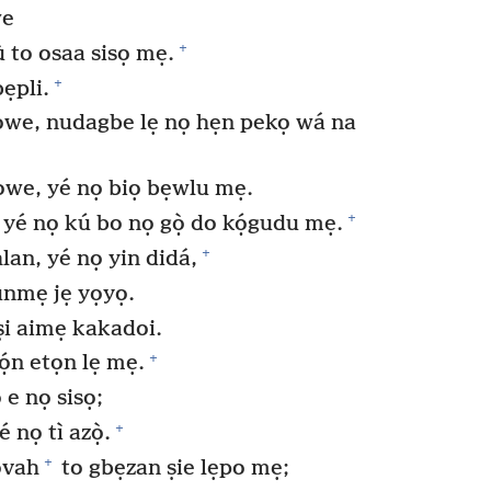
we
+
 to osaa sisọ mẹ.
+
ẹpli.
owe, nudagbe lẹ nọ hẹn pekọ wá na
we, yé nọ biọ bẹwlu mẹ.
+
 yé nọ kú bo nọ gọ̀ do kọ́gudu mẹ.
+
lan, yé nọ yin didá,
unmẹ jẹ yọyọ.
i aimẹ kakadoi.
+
ọ́n etọn lẹ mẹ.
e nọ sisọ;
+
 nọ tì azọ̀.
+
ovah
to gbẹzan ṣie lẹpo mẹ;