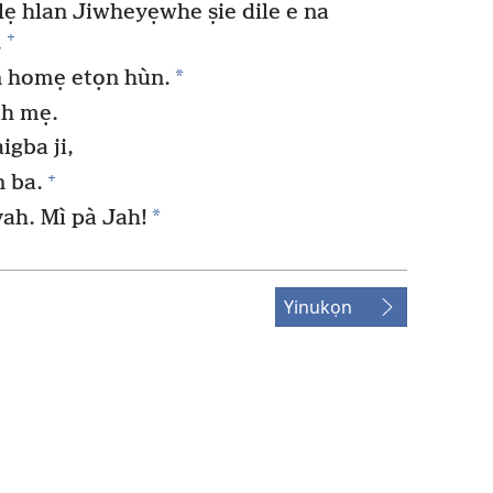
lẹ hlan Jiwheyẹwhe ṣie dile e na
+
.
*
ẹn homẹ etọn hùn.
ah mẹ.
igba ji,
+
n ba.
*
ah. Mì pà Jah!
Yinukọn