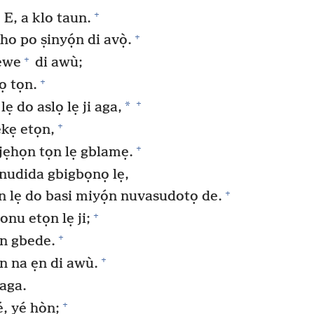
+
E, a klo taun.
+
 po ṣinyọ́n di avọ̀.
+
dewe
di awù;
+
họ tọn.
+
*
 do aslọ lẹ ji aga,
+
ẹkẹ etọn,
+
jẹhọn tọn lẹ gblamẹ.
 nudida gbigbọnọ lẹ,
+
 lẹ do basi miyọ́n nuvasudotọ de.
+
nu etọn lẹ ji;
+
n gbede.
+
̣n na ẹn di awù.
 aga.
+
 yé họ̀n;