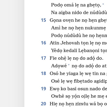
+
Podọ omá lẹ na gbẹtọ,
Na aigba nido de núdùdù
15
Gọna ovẹn he nọ hẹn gbẹt
Amì he nọ hẹn nukunmẹ s
Podọ núdùdù he nọ hẹnm
16
Atin Jehovah tọn lẹ nọ mọ
Yèdọ kedali Lẹbanọni tọn
17
Fie ohẹ̀ lẹ nọ do adọ́ do.
+
Adọwé
nọ do adọ́ do ati
18
Osó he yiaga lẹ wẹ tin na 
Osé lẹ wẹ fibẹtado agidi
19
Ewọ ko basi osun nado de 
Owhè sọ yọ́n ojlẹ he mẹ e
20
Hiẹ nọ hẹn zinvlu wá bọ o