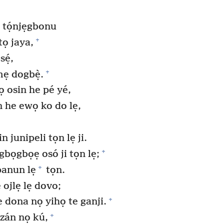
 tọ́njẹgbonu
+
ọ jaya,
ẹ́,
+
ẹ dogbẹ̀.
 osin he pé yé,
 he ewọ ko do lẹ,
n junipeli tọn lẹ ji.
+
gbọgbọẹ osó ji tọn lẹ;
+
panun lẹ
tọn.
ojlẹ lẹ dovo;
+
 dona nọ yihọ te ganji.
+
zán nọ kú,