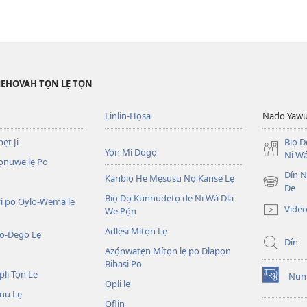
JEHOVAH TỌN LẸ TỌN
Linlin-Họsa
Nado Yaw
ẹt Ji
Biọ 
Yọ́n Mí Dogọ
Ni Wá
ọnuwe lẹ Po
Dín No
Kanbiọ He Mẹsusu Nọ Kanse Lẹ
(opens
De
Biọ Dọ Kunnudetọ de Ni Wá Dla
new
i po Oylọ-Wema lẹ
Video
We Pọ́n
window)
Adlẹsi Mítọn Lẹ
o-Dego Lẹ
Dín
Azọ́nwatẹn Mítọn lẹ po Dlapọn
Bibasi Po
li Tọn Lẹ
Nuni
(opens
Opli lẹ
nu Lẹ
new
Oflin