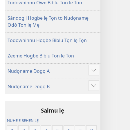
Tọn
Tọn
Todowhinnu Owe Biblu Tọn lẹ Tọn
(Zinjẹgbonu
(Zinjẹgbonu
2015
2015
Sándogli Hogbe lẹ Tọn to Nudọnamẹ
Tọn)
Tọn)
Odò Tọn lẹ Mẹ
Todowhinnu Hogbe Biblu Tọn lẹ Tọn
Zẹẹmẹ Hogbe Biblu Tọn lẹ Tọn
Nudọnamẹ Dogọ A
Show
more
Nudọnamẹ Dogọ B
Show
more
Salmu lẹ
NUHE E BẸHẸN LẸ