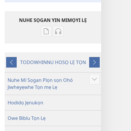
NUHE SỌGAN YIN MIMỌYI LẸ
Lehe
Lehe
owe
hoyidokanji
lẹ
lẹ
sọgan
sọgan
TODOWHINNU HOSỌ LẸ TỌN
yin
yin
Yigodo
Yinukọn
mimọyi
mimọyi
gbọn
gbọn
Nuhe Mí Sọgan Plọn sọn Ohó
Show
Owe
Owe
Jiwheyẹwhe Tọn mẹ Lẹ
more
Wiwe
Wiwe
lẹ
lẹ
Hodidọ Jẹnukọn
—
—
Lẹdogbedevomẹ
Lẹdogbedevomẹ
Owe Biblu Tọn Lẹ
Aihọn
Aihọn
Yọyọ
Yọyọ