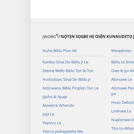
®
JW.ORG
/ NỌTẸN SỌGBE HẸ OSẸ́N KUNNUDETỌ 
Nuhe Biblu Plọn Mí
Wesẹdotẹn
Kanbiọ Sinai Do Biblu Ji Lẹ
Biblu to Intẹn
Zẹẹmẹ Wefọ Biblu Tọn lẹ Tọn
Owe lẹ po Al
Hodọdopọ Sinai Do Biblu Ji
Alọnuwe Lẹ
Azọ́nwanu Biblu Pinplọn Tọn Lẹ
Alọnuwe Pẹv
po
Jijọho & Ayajẹ
Hosọ Debọd
Alọwle & Whẹndo
Linlinwe Lẹ
Jọja Lẹ
Nuplọnwe Op
Yọpọvu Lẹ
Tito-to-Whin
Yise to Jiwheyẹwhe Mẹ