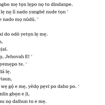
gbo mẹ tọn lẹpo nọ to dindanpe.
+
lẹ nọ lì nado yangbé nude tọn
+
e nado mọ núdù.
ai do odò yetọn lẹ mẹ.
n,
jai.
+
sọ, Jehovah E!
+
 yemẹpo te.
dá lẹ.
 taun,
+
wẹ gọ́ e mẹ, yèdọ pẹvi po daho po.
lin gbọn e ji,
su nọ daihun to e mẹ.