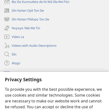
Biọ Dọ Kunnudetọ de Ni Wá Dla We Pọ́n
Dín Nọtẹn Opli Tọn De
(opens
new
Dín Nọtẹn Plidopọ Tọn De
(opens
window)
new
Nuyọyọ Tẹlẹ Wẹ Tin
window)
Video Lẹ
Videos with Audio Descriptions
Dín
Alọgọ
Nunina Lẹ
(opens
Privacy Settings
new
window)
Wesẹdotẹn Intẹnẹt Ji Tọn Watchtower Tọn
To provide you with the best possible experience, we
(opens
use cookies and similar technologies. Some cookies
new
®
JW Hub
window)
are necessary to make our website work and cannot
(opens
be refused. You can accept or decline the use of
new