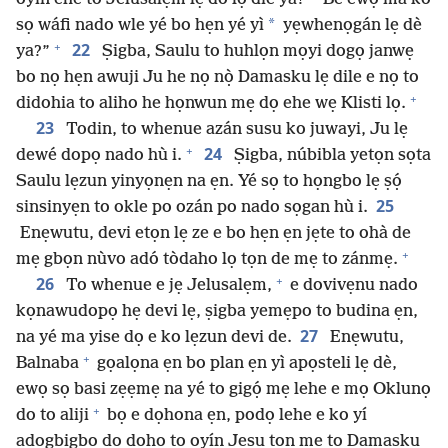
*
sọ wáfi nado wle yé bo hẹn yé yì
yẹwhenọgán lẹ dè
+
22
ya?”
Ṣigba, Saulu to huhlọn mọyi dogọ janwẹ
bo nọ hẹn awuji Ju he nọ nọ̀ Damasku lẹ dile e nọ to
+
didohia to aliho he họnwun mẹ dọ ehe wẹ Klisti lọ.
23
Todin, to whenue azán susu ko juwayi, Ju lẹ
+
24
dewé dopọ nado hù i.
Ṣigba, núbibla yetọn sọta
Saulu lẹzun yinyọnẹn na ẹn. Yé sọ to họngbo lẹ ṣọ́
25
sinsinyẹn to okle po ozán po nado sọgan hù i.
Enẹwutu, devi etọn lẹ ze e bo hẹn ẹn jẹte to ohà de
+
mẹ gbọn nùvo adó tòdaho lọ tọn de mẹ to zánmẹ.
+
26
To whenue e jẹ Jelusalẹm,
e dovivẹnu nado
kọnawudopọ hẹ devi lẹ, ṣigba yemẹpo to budina ẹn,
27
na yé ma yise dọ e ko lẹzun devi de.
Enẹwutu,
+
Balnaba
gọalọna ẹn bo plan ẹn yì apọsteli lẹ dè,
ewọ sọ basi zẹẹmẹ na yé to gigọ́ mẹ lehe e mọ Oklunọ
+
do to aliji
bọ e dọhona ẹn, podọ lehe e ko yí
adọgbigbo do dọho to oyín Jesu tọn mẹ to Damasku