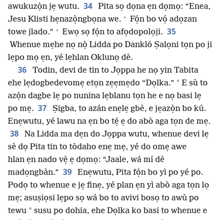
34
awukuzọ̀n jẹ wutu.
Pita sọ dọna ẹn dọmọ: “Enea,
+
Jesu Klisti hẹnazọ̀ngbọna we.
Fọ́n bo vọ́ adọzan
+
35
towe jlado.”
Ewọ sọ fọ́n to afọdopolọji.
Whenue mẹhe nọ nọ̀ Lidda po Dankló Ṣalọni tọn po ji
lẹpo mọ ẹn, yé lẹhlan Oklunọ dè.
36
Todin, devi de tin to Jọppa he nọ yin Tabita
*
ehe lẹdogbedevomẹ etọn zẹẹmẹdo “Dọlka.”
E sù to
azọ́n dagbe lẹ po nunina lẹblanu tọn he e nọ basi lẹ
37
po mẹ.
Ṣigba, to azán enẹlẹ gbè, e jẹazọ̀n bo kú.
Enẹwutu, yé lawu na ẹn bo tẹ́ ẹ do abò aga tọn de mẹ.
38
Na Lidda ma dẹn do Jọppa wutu, whenue devi lẹ
sè dọ Pita tin to tòdaho enẹ mẹ, yé do omẹ awe
hlan ẹn nado vẹ̀ ẹ dọmọ: “Jaale, wá mí dè
39
madọngbàn.”
Enẹwutu, Pita fọ́n bo yì po yé po.
Podọ to whenue e jẹ finẹ, yé plan ẹn yì abò aga tọn lọ
mẹ; asuṣiọsi lẹpo sọ wá bo to avivi bosọ to awù po
*
tewu
susu po dohia, ehe Dọlka ko basi to whenue e