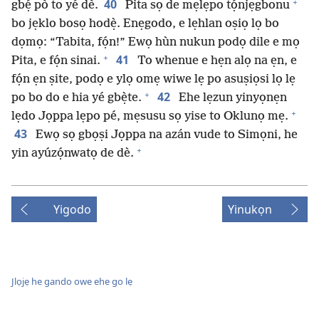
+
40
gbẹ́ pò to yé dè.
Pita sọ de mẹlẹpo tọ́njẹgbonu
bo jẹklo bosọ hodẹ̀. Enẹgodo, e lẹhlan oṣiọ lọ bo
dọmọ: “Tabita, fọ́n!” Ewọ hùn nukun podọ dile e mọ
+
41
Pita, e fọ́n sinai.
To whenue e hẹn alọ na ẹn, e
fọ́n ẹn ṣite, podọ e ylọ omẹ wiwe lẹ po asuṣiọsi lọ lẹ
+
42
po bo do e hia yé gbẹ̀te.
Ehe lẹzun yinyọnẹn
+
lẹdo Jọppa lẹpo pé, mẹsusu sọ yise to Oklunọ mẹ.
43
Ewọ sọ gbọṣi Jọppa na azán vude to Simọni, he
+
yin ayúzọ́nwatọ de dè.
Yigodo
Yinukọn
Jlọjẹ he gando owe ehe go lẹ