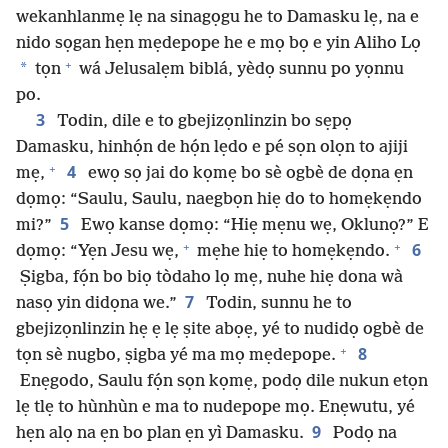
wekanhlanmẹ lẹ na sinagọgu he to Damasku lẹ, na e
nido sọgan hẹn mẹdepope he e mọ bọ e yin Aliho Lọ
+
*
tọn
wá Jelusalẹm biblá, yèdọ sunnu po yọnnu
po.
3
Todin, dile e to gbejizọnlinzin bo sẹpọ
Damasku, hinhọ́n de họ́n lẹdo e pé sọn olọn to ajiji
+
4
mẹ,
ewọ sọ jai do kọmẹ bo sè ogbè de dọna ẹn
dọmọ: “Saulu, Saulu, naegbọn hiẹ do to homẹkẹndo
5
mi?”
Ewọ kanse dọmọ: “Hiẹ mẹnu wẹ, Oklunọ?” E
+
+
6
dọmọ: “Yẹn Jesu wẹ,
mẹhe hiẹ to homẹkẹndo.
Ṣigba, fọ́n bo biọ tòdaho lọ mẹ, nuhe hiẹ dona wà
7
nasọ yin didọna we.”
Todin, sunnu he to
gbejizọnlinzin hẹ ẹ lẹ ṣite abọẹ, yé to nudidọ ogbè de
+
8
tọn sè nugbo, ṣigba yé ma mọ mẹdepope.
Enẹgodo, Saulu fọ́n sọn kọmẹ, podọ dile nukun etọn
lẹ tlẹ to hùnhùn e ma to nudepope mọ. Enẹwutu, yé
9
hẹn alọ na ẹn bo plan ẹn yì Damasku.
Podọ na