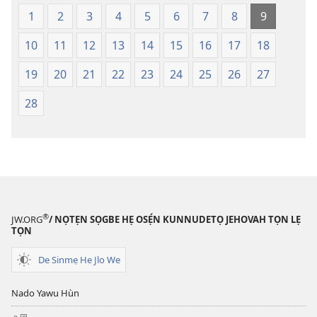
Lẹdogbedevomẹ
Lẹdogbedev
1
2
3
4
5
6
7
8
9
Aihọn
Aihọn
10
11
12
13
14
15
16
17
18
Yọyọ
Yọyọ
Tọn
Tọn
19
20
21
22
23
24
25
26
27
(Zinjẹgbonu
(Zinjẹgbonu
2015
2015
28
Tọn)
Tọn)
®
JW.ORG
/ NỌTẸN SỌGBE HẸ OSẸ́N KUNNUDETỌ JEHOVAH TỌN LẸ
TỌN
De Sinmẹ He Jlo We
Nado Yawu Hùn