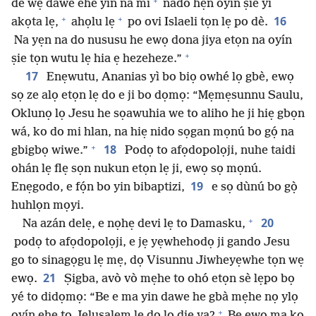
+
de wẹ dawe ehe yin na mi
nado hẹn oyín ṣie yì
+
+
16
akọta lẹ,
ahọlu lẹ
po ovi Islaeli tọn lẹ po dè.
Na yẹn na do nususu he ewọ dona jiya etọn na oyín
+
ṣie tọn wutu lẹ hia ẹ hezeheze.”
17
Enẹwutu, Ananias yì bo biọ owhé lọ gbè, ewọ
sọ ze alọ etọn lẹ do e ji bo dọmọ: “Mẹmẹsunnu Saulu,
Oklunọ lọ Jesu he sọawuhia we to aliho he ji hiẹ gbọn
wá, ko do mi hlan, na hiẹ nido sọgan mọnú bo gọ́ na
+
18
gbigbọ wiwe.”
Podọ to afọdopolọji, nuhe taidi
ohán lẹ flẹ sọn nukun etọn lẹ ji, ewọ sọ mọnú.
19
Enẹgodo, e fọ́n bo yin bibaptizi,
e sọ dùnú bo gọ̀
huhlọn mọyi.
+
20
Na azán delẹ, e nọhẹ devi lẹ to Damasku,
podọ to afọdopolọji, e jẹ yẹwhehodọ ji gando Jesu
go to sinagọgu lẹ mẹ, dọ Visunnu Jiwheyẹwhe tọn wẹ
21
ewọ.
Ṣigba, avò vò mẹhe to ohó etọn sè lẹpo bọ
yé to didọmọ: “Be e ma yin dawe he gbà mẹhe nọ ylọ
+
oyín ehe to Jelusalẹm lẹ do lọ die ya?
Be ewọ ma ko