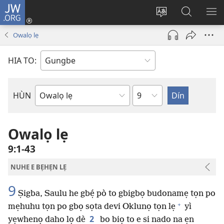
JW.ORG
Hùn
Adà
Diọ
Dín
HÙ
Towe
ogbè
to
HO
Owalọ lẹ
(opens
nọtẹn
JW.ORG
LỌ
new
lọ
Ji
LẸ
HIA TO:
window)
tọn
Weta
HÙN
Bible
Book
Owalọ lẹ
9:1-43
NUHE E BẸHẸN LẸ
9
Ṣigba, Saulu he gbẹ́ pò to gbigbọ budonamẹ tọn po
+
mẹhuhu tọn po gbọ sọta devi Oklunọ tọn lẹ
yì
2
yẹwhenọ daho lọ dè
bo biọ to e si nado na ẹn