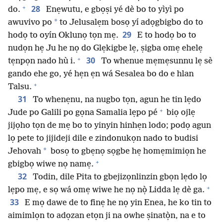
+
28
do.
Enẹwutu, e gbọṣi yé dè bo to yìyì po
*
awuvivo po
to Jelusalẹm bosọ yí adọgbigbo do to
29
hodọ to oyín Oklunọ tọn mẹ.
E to hodọ bo to
nudọn hẹ Ju he nọ do Glẹkigbe lẹ, ṣigba omẹ ehelẹ
+
30
tẹnpọn nado hù i.
To whenue mẹmẹsunnu lẹ sè
gando ehe go, yé hẹn ẹn wá Sesalea bo do e hlan
+
Talsu.
31
To whenẹnu, na nugbo tọn, agun he tin lẹdo
+
Jude po Galili po gọna Samalia lẹpo pé
biọ ojlẹ
jijọho tọn de mẹ bo to yinyin hinhẹn lodo; podọ agun
lọ pete to jijideji dile e zindonukọn nado to budisi
*
Jehovah
bosọ to gbẹnọ sọgbe hẹ homẹmimiọn he
+
gbigbọ wiwe nọ namẹ.
32
Todin, dile Pita to gbejizọnlinzin gbọn lẹdo lọ
+
lẹpo mẹ, e sọ wá omẹ wiwe he nọ nọ̀ Lidda lẹ dè ga.
33
E mọ dawe de to finẹ he nọ yin Enea, he ko tin to
aimimlọn to adọzan etọn ji na owhe ṣinatọ̀n, na e to