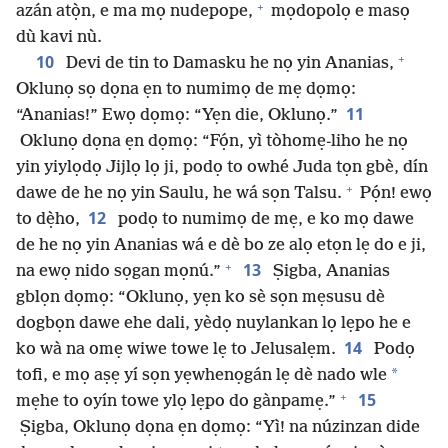
+
azán atọ̀n, e ma mọ nudepope,
mọdopolọ e masọ
dù kavi nù.
+
10
Devi de tin to Damasku he nọ yin Ananias,
Oklunọ sọ dọna ẹn to numimọ de mẹ dọmọ:
11
“Ananias!” Ewọ dọmọ: “Yẹn die, Oklunọ.”
Oklunọ dọna ẹn dọmọ: “Fọ́n, yì tòhomẹ-liho he nọ
yin yiylọdọ Jijlọ lọ ji, podọ to owhé Juda tọn gbè, dín
+
dawe de he nọ yin Saulu, he wá sọn Talsu.
Pọ́n! ewọ
12
to dẹ̀ho,
podọ to numimọ de mẹ, e ko mọ dawe
de he nọ yin Ananias wá e dè bo ze alọ etọn lẹ do e ji,
+
13
na ewọ nido sọgan mọnú.”
Ṣigba, Ananias
gblọn dọmọ: “Oklunọ, yẹn ko sè sọn mẹsusu dè
dogbọn dawe ehe dali, yèdọ nuylankan lọ lẹpo he e
14
ko wà na omẹ wiwe towe lẹ to Jelusalẹm.
Podọ
*
tofi, e mọ aṣẹ yí sọn yẹwhenọgán lẹ dè nado wle
+
15
mẹhe to oyín towe ylọ lẹpo do gànpamẹ.”
Ṣigba, Oklunọ dọna ẹn dọmọ: “Yì! na núzinzan dide