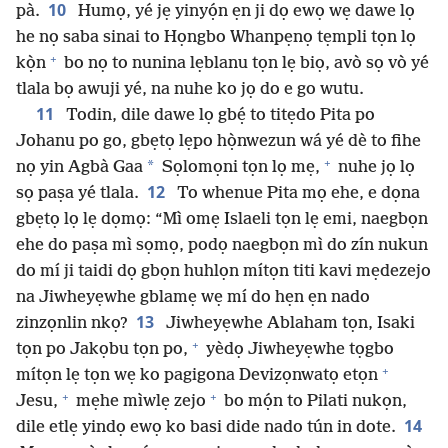
10
pà.
Humọ, yé jẹ yinyọ́n ẹn ji dọ ewọ wẹ dawe lọ
he nọ saba sinai to Họngbo Whanpẹnọ tẹmpli tọn lọ
+
kọ̀n
bo nọ to nunina lẹblanu tọn lẹ biọ, avò sọ vò yé
tlala bọ awuji yé, na nuhe ko jọ do e go wutu.
11
Todin, dile dawe lọ gbẹ́ to titẹdo Pita po
Johanu po go, gbẹtọ lẹpo họ̀nwezun wá yé dè to fihe
+
*
nọ yin Agbà Gaa
Sọlomọni tọn lọ mẹ,
nuhe jọ lọ
12
sọ paṣa yé tlala.
To whenue Pita mọ ehe, e dọna
gbẹtọ lọ lẹ dọmọ: “Mì omẹ Islaeli tọn lẹ emi, naegbọn
ehe do paṣa mì sọmọ, podọ naegbọn mì do zín nukun
do mí ji taidi dọ gbọn huhlọn mítọn titi kavi mẹdezejo
na Jiwheyẹwhe gblamẹ wẹ mí do hẹn ẹn nado
13
zinzọnlin nkọ?
Jiwheyẹwhe Ablaham tọn, Isaki
+
tọn po Jakọbu tọn po,
yèdọ Jiwheyẹwhe tọgbo
+
mítọn lẹ tọn wẹ ko pagigona Devizọnwatọ etọn
+
+
Jesu,
mẹhe mìwlẹ zejo
bo mọ́n to Pilati nukọn,
14
dile etlẹ yindọ ewọ ko basi dide nado tún in dote.