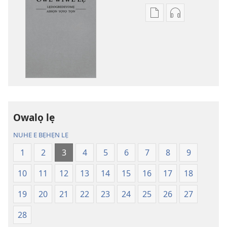
Lehe
Lehe
owe
hoyidokanji
lẹ
lẹ
sọgan
sọgan
yin
yin
mimọyi
mimọyi
gbọn
gbọn
Owe
Owe
Wiwe
Wiwe
Owalọ lẹ
lẹ
lẹ
NUHE E BẸHẸN LẸ
—
—
Lẹdogbedevomẹ
Lẹdogbedev
1
2
3
4
5
6
7
8
9
Aihọn
Aihọn
10
11
12
13
14
15
16
17
18
Yọyọ
Yọyọ
Tọn
Tọn
19
20
21
22
23
24
25
26
27
(Zinjẹgbonu
(Zinjẹgbonu
2015
2015
28
Tọn)
Tọn)