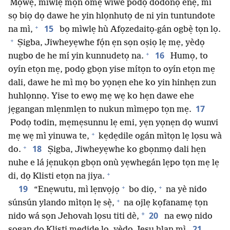
Mọwẹ, mìwlẹ mọ́n omẹ wiwe podọ dodonọ enẹ, mì
sọ biọ dọ dawe he yin hlọnhutọ de ni yin tuntundote
+
15
na mì,
bọ mìwlẹ hù Afọzedaitọ-gán ogbẹ̀ tọn lọ.
+
Ṣigba, Jiwheyẹwhe fọ́n ẹn sọn oṣiọ lẹ mẹ, yèdọ
+
16
nugbo de he mí yin kunnudetọ na.
Humọ, to
oyín etọn mẹ, podọ gbọn yise mítọn to oyín etọn mẹ
dali, dawe he mì mọ bo yọnẹn ehe ko yin hinhẹn zun
huhlọnnọ. Yise to ewọ mẹ wẹ ko hẹn dawe ehe
17
jẹgangan mlẹnmlẹn to nukun mìmẹpo tọn mẹ.
Podọ todin, mẹmẹsunnu lẹ emi, yẹn yọnẹn dọ wunvi
+
mẹ wẹ mì yinuwa te,
kẹdẹdile ogán mìtọn lẹ lọsu wà
+
18
do.
Ṣigba, Jiwheyẹwhe ko gbọnmọ dali hẹn
nuhe e lá jẹnukọn gbọn onù yẹwhegán lẹpo tọn mẹ lẹ
+
di, dọ Klisti etọn na jiya.
+
+
19
“Enẹwutu, mì lẹnvọjọ
bo diọ,
na yè nido
+
súnsún ylando mìtọn lẹ sẹ̀,
na ojlẹ kọfanamẹ tọn
20
*
nido wá sọn Jehovah lọsu titi dè,
na ewọ nido
21
sọgan do Klisti mẹdide lọ, yèdọ Jesu hlan mì.