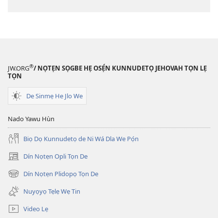
®
JW.ORG
/ NỌTẸN SỌGBE HẸ OSẸ́N KUNNUDETỌ JEHOVAH TỌN LẸ
TỌN
De Sinmẹ He Jlo We
Nado Yawu Hùn
Biọ Dọ Kunnudetọ de Ni Wá Dla We Pọ́n
Dín Nọtẹn Opli Tọn De
(opens
new
Dín Nọtẹn Plidopọ Tọn De
(opens
window)
new
Nuyọyọ Tẹlẹ Wẹ Tin
window)
Video Lẹ