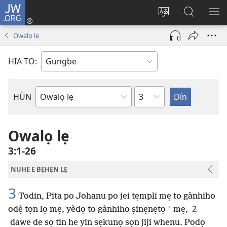
JW.ORG
Hùn
Adà
Diọ
Dín
HÙ
Towe
ogbè
to
HO
Owalọ lẹ
(opens
nọtẹn
JW.ORG
LỌ
new
lọ
Ji
LẸ
HIA TO:
window)
tọn
Weta
HÙN
Bible
Book
Owalọ lẹ
3:1-26
NUHE E BẸHẸN LẸ
3
Todin, Pita po Johanu po jei tẹmpli mẹ to gànhiho
2
*
odẹ̀ tọn lọ mẹ, yèdọ to gànhiho ṣinẹnẹtọ
mẹ,
dawe de sọ tin he yin sẹkunọ sọn jiji whenu. Podọ