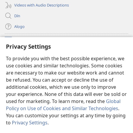
Videos with Audio Descriptions
Dín
Alọgọ
Nunina Lẹ
(opens
Privacy Settings
new
window)
Wesẹdotẹn Intẹnẹt Ji Tọn Watchtower Tọn
To provide you with the best possible experience, we
(opens
use cookies and similar technologies. Some cookies
new
®
JW Hub
window)
are necessary to make our website work and cannot
(opens
be refused. You can accept or decline the use of
new
Azọ́nwanu
JW Library
window)
additional cookies, which we use only to improve
your experience. None of this data will ever be sold or
used for marketing. To learn more, read the
Global
Policy on Use of Cookies and Similar Technologies
.
You can customize your settings at any time by going
Copyright
© 2026 Watch Tower Bible and Tract Society of Pennsylvania.
OSẸ́N NỌTẸN LỌ TỌN LẸ
|
OSẸ́N NUDỌNAMẸ MẸDETITI TỌN LẸ TỌN
to
Privacy Settings
.
S
|
PRIVACY SETTINGS