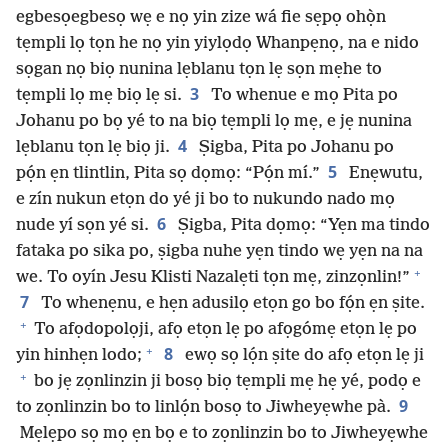
egbesọegbesọ wẹ e nọ yin zize wá fie sẹpọ ohọ̀n
tẹmpli lọ tọn he nọ yin yiylọdọ Whanpẹnọ, na e nido
sọgan nọ biọ nunina lẹblanu tọn lẹ sọn mẹhe to
3
tẹmpli lọ mẹ biọ lẹ si.
To whenue e mọ Pita po
Johanu po bọ yé to na biọ tẹmpli lọ mẹ, e jẹ nunina
4
lẹblanu tọn lẹ biọ ji.
Ṣigba, Pita po Johanu po
5
pọ́n ẹn tlintlin, Pita sọ dọmọ: “Pọ́n mí.”
Enẹwutu,
e zín nukun etọn do yé ji bo to nukundo nado mọ
6
nude yí sọn yé si.
Ṣigba, Pita dọmọ: “Yẹn ma tindo
fataka po sika po, ṣigba nuhe yẹn tindo wẹ yẹn na na
+
we. To oyín Jesu Klisti Nazalẹti tọn mẹ, zinzọnlin!”
7
To whenẹnu, e hẹn adusilọ etọn go bo fọ́n ẹn ṣite.
+
To afọdopolọji, afọ etọn lẹ po afọgómẹ etọn lẹ po
+
8
yin hinhẹn lodo;
ewọ sọ lọ́n ṣite do afọ etọn lẹ ji
+
bo jẹ zọnlinzin ji bosọ biọ tẹmpli mẹ hẹ yé, podọ e
9
to zọnlinzin bo to linlọ́n bosọ to Jiwheyẹwhe pà.
Mẹlẹpo sọ mọ ẹn bọ e to zọnlinzin bo to Jiwheyẹwhe