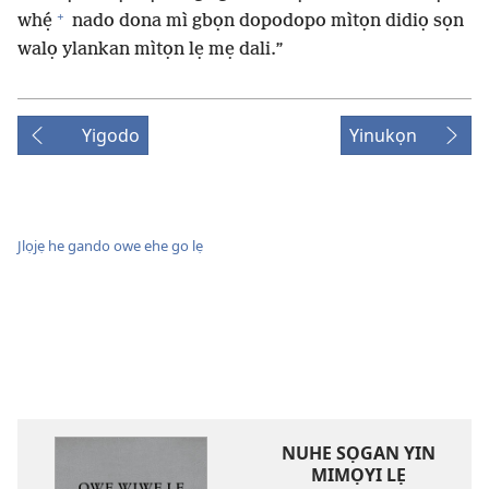
+
whẹ́
nado dona mì gbọn dopodopo mìtọn didiọ sọn
walọ ylankan mìtọn lẹ mẹ dali.”
Yigodo
Yinukọn
Jlọjẹ he gando owe ehe go lẹ
NUHE SỌGAN YIN
MIMỌYI LẸ