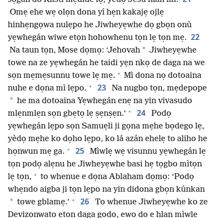
Omẹ ehe wẹ olọn dona yí hẹn kakajẹ ojlẹ
hinhẹngọwa nulẹpo he Jiwheyẹwhe dọ gbọn onù
22
yẹwhegán wiwe etọn hohowhenu tọn lẹ tọn mẹ.
*
Na taun tọn, Mose dọmọ: ‘Jehovah
Jiwheyẹwhe
towe na ze yẹwhegán he taidi yẹn nkọ de daga na we
+
sọn mẹmẹsunnu towe lẹ mẹ.
Mì dona nọ dotoaina
+
23
nuhe e dọna mì lẹpo.
Na nugbo tọn, mẹdepope
*
he ma dotoaina Yẹwhegán enẹ na yin vivasudo
+
24
mlẹnmlẹn sọn gbẹtọ lẹ ṣẹnṣẹn.’
Podọ
yẹwhegán lẹpo sọn Samuẹli ji gọna mẹhe bọdego lẹ,
yèdọ mẹhe ko dọho lẹpo, ko lá azán ehelẹ to aliho he
+
25
họnwun mẹ ga.
Mìwlẹ wẹ visunnu yẹwhegán lẹ
tọn podọ alẹnu he Jiwheyẹwhe basi hẹ tọgbo mìtọn
+
lẹ tọn,
to whenue e dọna Ablaham dọmọ: ‘Podọ
whẹndo aigba ji tọn lẹpo na yin didona gbọn kúnkan
+
26
*
towe gblamẹ.’
To whenue Jiwheyẹwhe ko ze
Devizọnwatọ etọn daga godo, ewọ do e hlan mìwlẹ