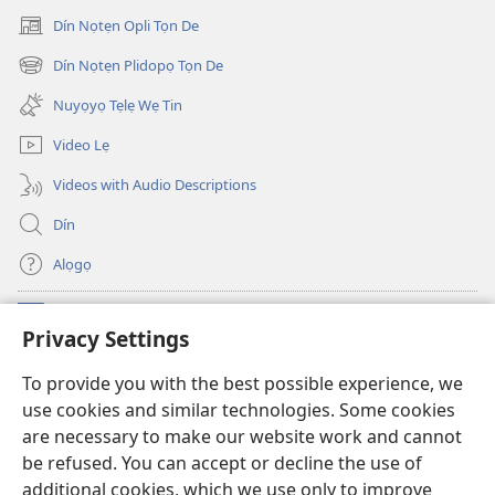
Dín Nọtẹn Opli Tọn De
(opens
new
Dín Nọtẹn Plidopọ Tọn De
(opens
window)
new
Nuyọyọ Tẹlẹ Wẹ Tin
window)
Video Lẹ
Videos with Audio Descriptions
Dín
Alọgọ
Nunina Lẹ
(opens
Privacy Settings
new
window)
Wesẹdotẹn Intẹnẹt Ji Tọn Watchtower Tọn
To provide you with the best possible experience, we
(opens
use cookies and similar technologies. Some cookies
new
®
JW Hub
window)
are necessary to make our website work and cannot
(opens
be refused. You can accept or decline the use of
new
Azọ́nwanu
JW Library
window)
additional cookies, which we use only to improve