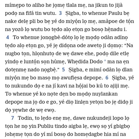
mímẹpo to aliho he jọmẹ tlala mẹ, na jikun to jijà
3
podọ na fifá tin wutu.
Ṣigba, to whenue Paulu bẹ
nake delẹ pli bo bẹ yé do miyọ́n lọ mẹ, amàpoe de tọ́n
na yozò lọ wutu bo tẹdo alọ etọn go bosọ hẹ̀nadu i.
4
To whenue jonọgbè-dótọ lọ lẹ mọdọ odàn adínọ
tẹdo alọ etọn go, yé jẹ didọna ode awetọ ji dọmọ: “Na
nugbo tọn, hlọnhutọ de wẹ dawe ehe, podọ dile etlẹ
*
yindọ e luntọ́n sọn hùmẹ, Whẹdida Dodo
ma na ẹn
5
dotẹnmẹ nado nọgbẹ̀.”
Ṣigba, e mimí odàn lọ dlan
6
miyọ́n mẹ bo masọ mọ awufiẹsa depope.
Ṣigba, yé
to nukundo dọ e na jí kavi na họ́jai bo kú to ajiji mẹ.
To whenue yé ko nọte dẹn bo mọdọ nuylankan
depope ma jọ do e go, yé diọ linlẹn yetọn bo jẹ didọ ji
dọ yẹwhe de wẹ ewọ.
7
Todin, to lẹdo enẹ mẹ, dawe nukundeji lopo lọ
tọn he nọ yin Publiu tindo aigba lẹ, ewọ sọ yí gbigbọ
johẹmẹ tọn do yí mí bosọ do homẹdagbe hia mí na