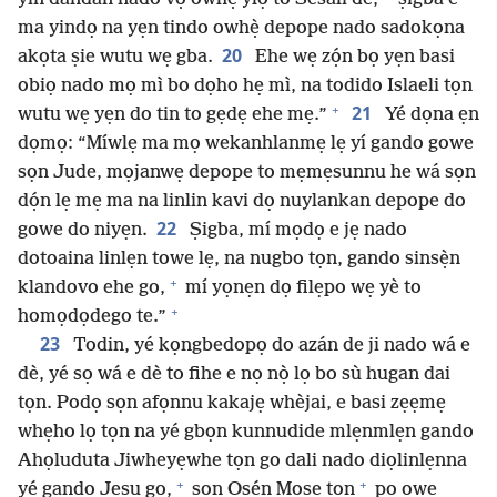
ma yindọ na yẹn tindo owhẹ̀ depope nado sadokọna
20
akọta ṣie wutu wẹ gba.
Ehe wẹ zọ́n bọ yẹn basi
obiọ nado mọ mì bo dọho hẹ mì, na todido Islaeli tọn
+
21
wutu wẹ yẹn do tin to gẹdẹ ehe mẹ.”
Yé dọna ẹn
dọmọ: “Míwlẹ ma mọ wekanhlanmẹ lẹ yí gando gowe
sọn Jude, mọjanwẹ depope to mẹmẹsunnu he wá sọn
dọ́n lẹ mẹ ma na linlin kavi dọ nuylankan depope do
22
gowe do niyẹn.
Ṣigba, mí mọdọ e jẹ nado
dotoaina linlẹn towe lẹ, na nugbo tọn, gando sinsẹ̀n
+
klandovo ehe go,
mí yọnẹn dọ filẹpo wẹ yè to
+
homọdọdego te.”
23
Todin, yé kọngbedopọ do azán de ji nado wá e
dè, yé sọ wá e dè to fihe e nọ nọ̀ lọ bo sù hugan dai
tọn. Podọ sọn afọnnu kakajẹ whèjai, e basi zẹẹmẹ
whẹho lọ tọn na yé gbọn kunnudide mlẹnmlẹn gando
Ahọluduta Jiwheyẹwhe tọn go dali nado diọlinlẹnna
+
+
yé gando Jesu go,
sọn Osẹ́n Mose tọn
po owe