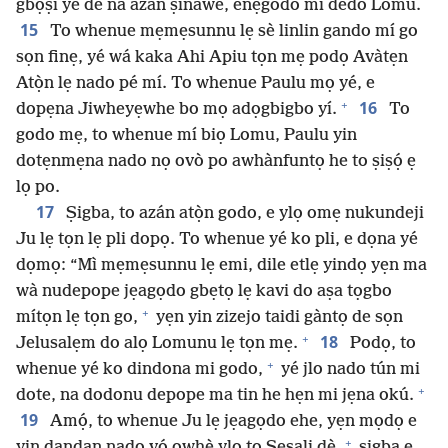
gbọṣi yé dè na azán ṣinawe, enẹgodo mí dedo Lomu.
15
To whenue mẹmẹsunnu lẹ sè linlin gando mí go
sọn finẹ, yé wá kaka Ahi Apiu tọn mẹ podọ Avàtẹn
Atọ̀n lẹ nado pé mí. To whenue Paulu mọ yé, e
+
16
dopẹna Jiwheyẹwhe bo mọ adọgbigbo yí.
To
godo mẹ, to whenue mí biọ Lomu, Paulu yin
dotẹnmẹna nado nọ ovò po awhànfuntọ he to ṣiṣọ́ ẹ
lọ po.
17
Ṣigba, to azán atọ̀n godo, e ylọ omẹ nukundeji
Ju lẹ tọn lẹ pli dopọ. To whenue yé ko pli, e dọna yé
dọmọ: “Mì mẹmẹsunnu lẹ emi, dile etlẹ yindọ yẹn ma
wà nudepope jẹagọdo gbẹtọ lẹ kavi do aṣa tọgbo
+
mítọn lẹ tọn go,
yẹn yin zizejo taidi gàntọ de sọn
+
18
Jelusalẹm do alọ Lomunu lẹ tọn mẹ.
Podọ, to
+
whenue yé ko dindona mi godo,
yé jlo nado tún mi
+
dote, na dodonu depope ma tin he hẹn mi jẹna okú.
19
Amọ́, to whenue Ju lẹ jẹagọdo ehe, yẹn mọdọ e
+
yin dandan nado vọ́ owhẹ̀ ylọ to Sesali dè,
ṣigba e