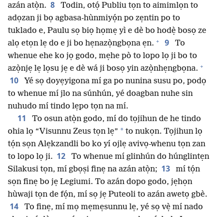
8
azán atọ̀n.
Todin, otọ́ Publiu tọn to aimimlọn to
adọzan ji bọ agbasa-hùnmiyọ́n po zẹntin po to
tuklado e, Paulu sọ biọ họmẹ yì e dè bo hodẹ̀ bosọ ze
+
9
alọ etọn lẹ do e ji bo hẹnazọ̀ngbọna ẹn.
To
whenue ehe ko jọ godo, mẹhe pò to lopo lọ ji bo to
+
azọ̀njẹ lẹ lọsu jẹ e dè wá ji bosọ yin azọ̀nhẹngbọna.
10
Yé sọ doyẹyigona mí ga po nunina susu po, podọ
to whenue mí jlo na súnhún, yé doagban nuhe sin
nuhudo mí tindo lẹpo tọn na mí.
11
To osun atọ̀n godo, mí do tọjihun de he tindo
*
ohia lọ “Visunnu Zeus tọn lẹ”
to nukọn. Tọjihun lọ
tọ́n sọn Alẹkzandli bo ko yí ojlẹ avivọ-whenu tọn zan
12
to lopo lọ ji.
To whenue mí glinhún do húnglintẹn
13
Silakusi tọn, mí gbọṣi finẹ na azán atọ̀n;
mí tọ́n
sọn finẹ bo jẹ Legiumi. To azán dopo godo, jẹhọn
hùwaji tọn de fọ́n, mí sọ jẹ Puteoli to azán awetọ gbè.
14
To finẹ, mí mọ mẹmẹsunnu lẹ, yé sọ vẹ̀ mí nado