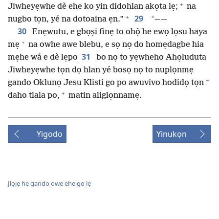
+
Jiwheyẹwhe dè ehe ko yin didohlan akọta lẹ;
na
+
29
*
nugbo tọn, yé na dotoaina ẹn.”
——
30
Enẹwutu, e gbọṣi finẹ to ohọ̀ he ewọ lọsu haya
+
mẹ
na owhe awe blebu, e sọ nọ do homẹdagbe hia
31
mẹhe wá e dè lẹpo
bo nọ to yẹwheho Ahọluduta
Jiwheyẹwhe tọn dọ hlan yé bosọ nọ to nuplọnmẹ
*
gando Oklunọ Jesu Klisti go po awuvivo hodidọ tọn
+
daho tlala po,
matin aliglọnnamẹ.
Yigodo
Yinukọn
Jlọjẹ he gando owe ehe go lẹ