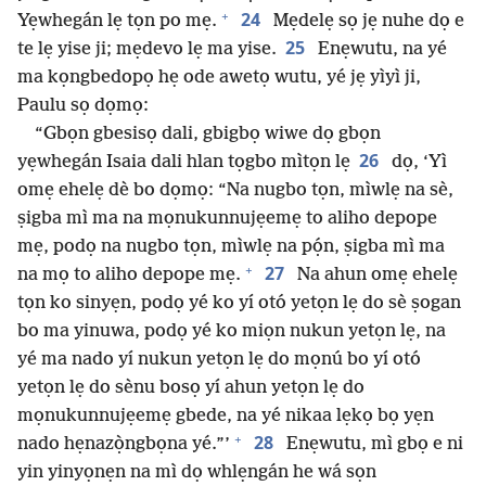
+
24
Yẹwhegán lẹ tọn po mẹ.
Mẹdelẹ sọ jẹ nuhe dọ e
25
te lẹ yise ji; mẹdevo lẹ ma yise.
Enẹwutu, na yé
ma kọngbedopọ hẹ ode awetọ wutu, yé jẹ yìyì ji,
Paulu sọ dọmọ:
“Gbọn gbesisọ dali, gbigbọ wiwe dọ gbọn
26
yẹwhegán Isaia dali hlan tọgbo mìtọn lẹ
dọ, ‘Yì
omẹ ehelẹ dè bo dọmọ: “Na nugbo tọn, mìwlẹ na sè,
ṣigba mì ma na mọnukunnujẹemẹ to aliho depope
mẹ, podọ na nugbo tọn, mìwlẹ na pọ́n, ṣigba mì ma
+
27
na mọ to aliho depope mẹ.
Na ahun omẹ ehelẹ
tọn ko sinyẹn, podọ yé ko yí otó yetọn lẹ do sè ṣogan
bo ma yinuwa, podọ yé ko miọn nukun yetọn lẹ, na
yé ma nado yí nukun yetọn lẹ do mọnú bo yí otó
yetọn lẹ do sènu bosọ yí ahun yetọn lẹ do
mọnukunnujẹemẹ gbede, na yé nikaa lẹkọ bọ yẹn
+
28
nado hẹnazọ̀ngbọna yé.”’
Enẹwutu, mì gbọ e ni
yin yinyọnẹn na mì dọ whlẹngán he wá sọn