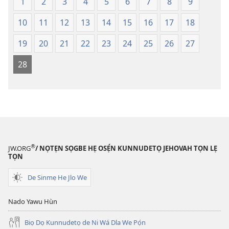
Lẹdogbedevomẹ
Lẹdogbedev
1
2
3
4
5
6
7
8
9
Aihọn
Aihọn
10
11
12
13
14
15
16
17
18
Yọyọ
Yọyọ
Tọn
Tọn
19
20
21
22
23
24
25
26
27
(Zinjẹgbonu
(Zinjẹgbonu
2015
2015
28
Tọn)
Tọn)
®
JW.ORG
/ NỌTẸN SỌGBE HẸ OSẸ́N KUNNUDETỌ JEHOVAH TỌN LẸ
TỌN
De Sinmẹ He Jlo We
Nado Yawu Hùn
Biọ Dọ Kunnudetọ de Ni Wá Dla We Pọ́n