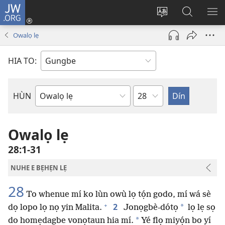
JW.ORG
Hùn
Adà
Diọ
Dín
HÙ
Towe
ogbè
to
HO
Owalọ lẹ
(opens
nọtẹn
JW.ORG
LỌ
new
lọ
Ji
LẸ
HIA TO:
window)
tọn
Weta
HÙN
Bible
Book
Owalọ lẹ
28:1-31
NUHE E BẸHẸN LẸ
28
To whenue mí ko lùn owù lọ tọ́n godo, mí wá sè
+
2
*
dọ lopo lọ nọ yin Malita.
Jonọgbè-dótọ
lọ lẹ sọ
*
do homẹdagbe vonọtaun hia mí.
Yé flọ miyọ́n bo yí