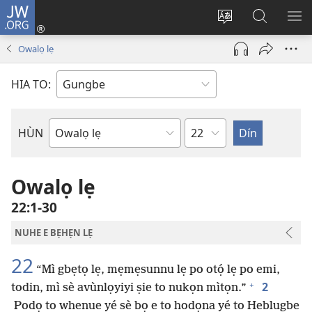
JW.ORG
Hùn
Adà
Diọ
Dín
HÙ
Towe
ogbè
to
HO
Owalọ lẹ
(opens
nọtẹn
JW.ORG
LỌ
new
lọ
Ji
LẸ
HIA TO:
window)
tọn
Weta
HÙN
Bible
Book
Owalọ lẹ
22:1-30
NUHE E BẸHẸN LẸ
22
“Mì gbẹtọ lẹ, mẹmẹsunnu lẹ po otọ́ lẹ po emi,
+
2
todin, mì sè avùnlọyiyi ṣie to nukọn mìtọn.”
Podọ to whenue yé sè bọ e to hodọna yé to Heblugbe