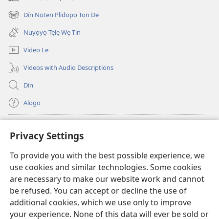
(opens
new
Dín Nọtẹn Plidopọ Tọn De
(opens
window)
new
Nuyọyọ Tẹlẹ Wẹ Tin
window)
Video Lẹ
Videos with Audio Descriptions
Dín
Alọgọ
Nunina Lẹ
(opens
Privacy Settings
new
window)
Wesẹdotẹn Intẹnẹt Ji Tọn Watchtower Tọn
To provide you with the best possible experience, we
(opens
use cookies and similar technologies. Some cookies
new
®
JW Hub
window)
are necessary to make our website work and cannot
(opens
be refused. You can accept or decline the use of
new
Azọ́nwanu
JW Library
window)
additional cookies, which we use only to improve
your experience. None of this data will ever be sold or