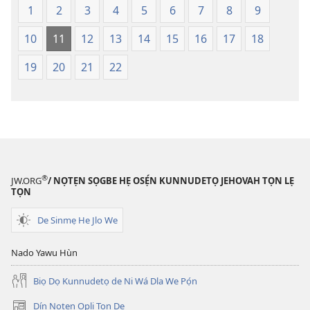
Lẹdogbedevomẹ
Lẹdogbedev
1
2
3
4
5
6
7
8
9
Aihọn
Aihọn
10
11
12
13
14
15
16
17
18
Yọyọ
Yọyọ
Tọn
Tọn
19
20
21
22
(Zinjẹgbonu
(Zinjẹgbonu
2015
2015
Tọn)
Tọn)
®
JW.ORG
/ NỌTẸN SỌGBE HẸ OSẸ́N KUNNUDETỌ JEHOVAH TỌN LẸ
TỌN
De Sinmẹ He Jlo We
Nado Yawu Hùn
Biọ Dọ Kunnudetọ de Ni Wá Dla We Pọ́n
Dín Nọtẹn Opli Tọn De