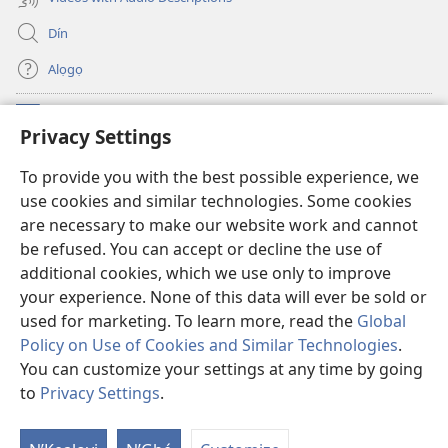
Dín
Alọgọ
Nunina Lẹ
(opens
Privacy Settings
new
window)
Wesẹdotẹn Intẹnẹt Ji Tọn Watchtower Tọn
To provide you with the best possible experience, we
(opens
use cookies and similar technologies. Some cookies
new
®
JW Hub
window)
are necessary to make our website work and cannot
(opens
be refused. You can accept or decline the use of
new
Azọ́nwanu
JW Library
window)
additional cookies, which we use only to improve
your experience. None of this data will ever be sold or
used for marketing. To learn more, read the
Global
Policy on Use of Cookies and Similar Technologies
.
You can customize your settings at any time by going
Copyright
© 2026 Watch Tower Bible and Tract Society of Pennsylvania.
OSẸ́N NỌTẸN LỌ TỌN LẸ
|
OSẸ́N NUDỌNAMẸ MẸDETITI TỌN LẸ TỌN
to
Privacy Settings
.
S
|
PRIVACY SETTINGS
Ta