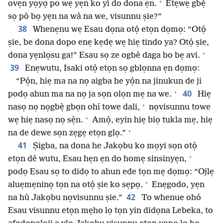
+
ovẹn yọyọ po wẹ yẹn ko yí do dona ẹn.
Etẹwẹ gbẹ́
sọ pò bọ yẹn na wà na we, visunnu ṣie?”
38
Whenẹnu wẹ Esau dọna otọ́ etọn dọmọ: “Otọ́
ṣie, be dona dopo enẹ kẹdẹ wẹ hiẹ tindo ya? Otọ́ ṣie,
+
dona yẹnlọsu ga!” Esau sọ ze ogbè daga bo bẹ avi.
39
Enẹwutu, Isaki otọ́ etọn sọ gblọnna ẹn dọmọ:
“Pọ́n, hiẹ ma na nọ aigba he yọ́n na jinukun de ji
+
40
podọ ahun ma na nọ ja sọn olọn mẹ na we.
Hiẹ
+
nasọ nọ nọgbẹ̀ gbọn ohí towe dali,
nọvisunnu towe
+
wẹ hiẹ nasọ nọ sẹ̀n.
Amọ́, eyin hiẹ biọ tukla mẹ, hiẹ
+
na de dewe sọn zẹgẹ etọn glọ.”
41
Ṣigba, na dona he Jakọbu ko mọyi sọn otọ́
+
etọn dè wutu, Esau hẹn ẹn do homẹ sinsinyẹn,
podọ Esau sọ to didọ to ahun ede tọn mẹ dọmọ: “Ojlẹ
+
aluẹmẹninọ tọn na otọ́ ṣie ko sẹpọ.
Enẹgodo, yẹn
42
na hù Jakọbu nọvisunnu ṣie.”
To whenue ohó
Esau visunnu etọn mẹho lọ tọn yin didọna Lebeka, to