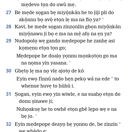
mẹdevo tọn do owù mẹ.
27
Be mẹde sọgan bẹ miyọ́nkán he to jiji pli do
+
akọ́nnu bọ avọ̀ etọn lẹ ma na fiọ ya?
28
Kavi, be mẹde sọgan zinzọnlin gbọn miyọ́nkán
miyọ́nawu ji bọ e ma na mẹ̀ afọ na ẹn ya?
29
Nudopolọ wẹ gando mẹdepope he zanhẹ asi
kọmẹnu etọn tọn go;
Mẹdepope he doalọ yọnnu mọnkọtọn go ma
+
na nọma yin yasana.
30
Gbẹtọ lẹ ma nọ vlẹ ajotọ de kò
*
Eyin ewọ fìnnú nado hẹn pekọ wá na ede
to
whenue huvẹ to hùhù i.
31
Ṣogan, eyin ewọ yin wiwle, e na suahọ etọn do
donu ṣinawe ji;
Nuhọakuẹ he to owhé etọn gbè lẹpo wẹ e na
+
bẹ jo.
32
*
Eyin mẹdepope deayọ hẹ yọnnu de, be zinzin
wẹ whèdo e;