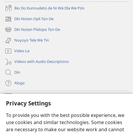
Biọ Dọ Kunnudetọ de Ni Wá Dla We Pọ́n
Dín Nọtẹn Opli Tọn De
(opens
new
Dín Nọtẹn Plidopọ Tọn De
(opens
window)
new
Nuyọyọ Tẹlẹ Wẹ Tin
window)
Video Lẹ
Videos with Audio Descriptions
Dín
Alọgọ
Nunina Lẹ
(opens
Privacy Settings
new
window)
Wesẹdotẹn Intẹnẹt Ji Tọn Watchtower Tọn
To provide you with the best possible experience, we
(opens
use cookies and similar technologies. Some cookies
new
®
JW Hub
window)
are necessary to make our website work and cannot
(opens