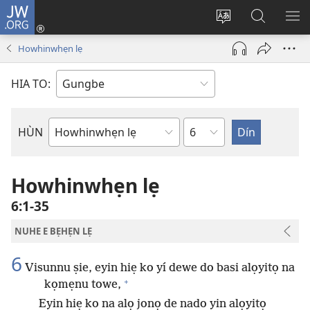
JW.ORG
Hùn
Adà
Diọ
Dín
HÙ
Towe
ogbè
to
HO
Howhinwhẹn lẹ
(opens
nọtẹn
JW.ORG
LỌ
new
lọ
Ji
LẸ
HIA TO:
window)
tọn
Weta
HÙN
Bible
Book
Howhinwhẹn lẹ
6:1-35
NUHE E BẸHẸN LẸ
6
Visunnu ṣie, eyin hiẹ ko yí dewe do basi alọyitọ na
+
kọmẹnu towe,
Eyin hiẹ ko na alọ jonọ de nado yin alọyitọ