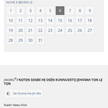
NUHE E BẸHẸN LẸ
—
—
Lẹdogbedevomẹ
Lẹdogbedev
1
2
3
4
5
6
7
8
9
Aihọn
Aihọn
10
11
12
13
14
15
16
17
18
Yọyọ
Yọyọ
Tọn
Tọn
19
20
21
22
23
24
25
26
27
(Zinjẹgbonu
(Zinjẹgbonu
2015
2015
28
29
30
31
Tọn)
Tọn)
®
JW.ORG
/ NỌTẸN SỌGBE HẸ OSẸ́N KUNNUDETỌ JEHOVAH TỌN LẸ
TỌN
De Sinmẹ He Jlo We
Nado Yawu Hùn