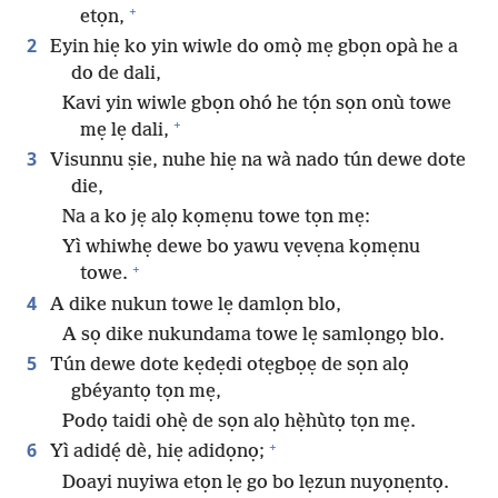
+
etọn,
2
Eyin hiẹ ko yin wiwle do omọ̀ mẹ gbọn opà he a
do de dali,
Kavi yin wiwle gbọn ohó he tọ́n sọn onù towe
+
mẹ lẹ dali,
3
Visunnu ṣie, nuhe hiẹ na wà nado tún dewe dote
die,
Na a ko jẹ alọ kọmẹnu towe tọn mẹ:
Yì whiwhẹ dewe bo yawu vẹvẹna kọmẹnu
+
towe.
4
A dike nukun towe lẹ damlọn blo,
A sọ dike nukundama towe lẹ samlọngọ blo.
5
Tún dewe dote kẹdẹdi otẹgbọẹ de sọn alọ
gbéyantọ tọn mẹ,
Podọ taidi ohẹ̀ de sọn alọ hẹ̀hùtọ tọn mẹ.
+
6
Yì adidẹ́ dè, hiẹ adidọnọ;
Doayi nuyiwa etọn lẹ go bo lẹzun nuyọnẹntọ.