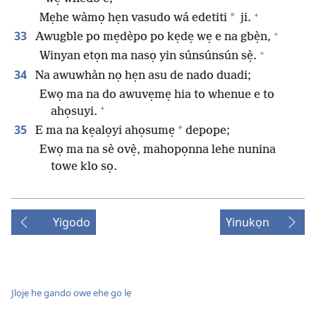
+
*
Mẹhe wàmọ hẹn vasudo wá edetiti
ji.
+
33
Awugble po mẹdèpo po kẹdẹ wẹ e na gbẹ̀n,
+
Winyan etọn ma nasọ yin súnsúnsún sẹ̀.
34
Na awuwhàn nọ hẹn asu de nado duadi;
Ewọ ma na do awuvẹmẹ hia to whenue e to
+
ahọsuyi.
35
*
E ma na kẹalọyi ahọsumẹ
depope;
Ewọ ma na sè ovẹ̀, mahopọnna lehe nunina
towe klo sọ.
Yigodo
Yinukọn
Jlọjẹ he gando owe ehe go lẹ