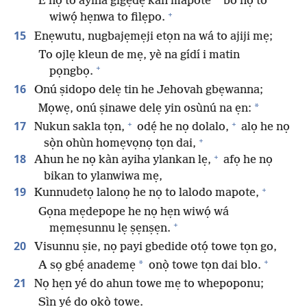
E nọ to ayiha gigẹdẹ kàn mapote
bo nọ to
+
wiwọ́ hẹnwa to filẹpo.
15
Enẹwutu, nugbajẹmẹji etọn na wá to ajiji mẹ;
To ojlẹ kleun de mẹ, yè na gídí i matin
+
pọngbọ.
16
Onú ṣidopo delẹ tin he Jehovah gbẹwanna;
*
Mọwẹ, onú ṣinawe delẹ yin osùnú na ẹn:
+
+
17
Nukun sakla tọn,
odẹ́ he nọ dolalo,
alọ he nọ
+
sọ̀n ohùn homẹvọnọ tọn dai,
+
18
Ahun he nọ kàn ayiha ylankan lẹ,
afọ he nọ
bikan to ylanwiwa mẹ,
+
19
Kunnudetọ lalonọ he nọ to lalodo mapote,
Gọna mẹdepope he nọ hẹn wiwọ́ wá
+
mẹmẹsunnu lẹ ṣẹnṣẹn.
20
Visunnu ṣie, nọ payi gbedide otọ́ towe tọn go,
+
*
A sọ gbẹ́ anademẹ
onọ̀ towe tọn dai blo.
21
Nọ hẹn yé do ahun towe mẹ to whepoponu;
Sìn yé do okọ̀ towe.