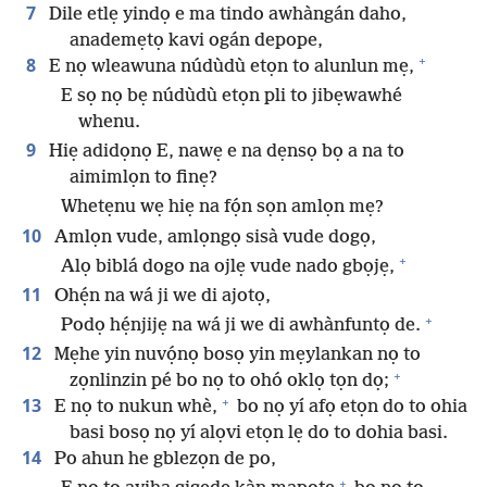
7
Dile etlẹ yindọ e ma tindo awhàngán daho,
anademẹtọ kavi ogán depope,
+
8
E nọ wleawuna núdùdù etọn to alunlun mẹ,
E sọ nọ bẹ núdùdù etọn pli to jibẹwawhé
whenu.
9
Hiẹ adidọnọ E, nawẹ e na dẹnsọ bọ a na to
aimimlọn to finẹ?
Whetẹnu wẹ hiẹ na fọ́n sọn amlọn mẹ?
10
Amlọn vude, amlọngọ sisà vude dogọ,
+
Alọ biblá dogo na ojlẹ vude nado gbọjẹ,
11
Ohẹ́n na wá ji we di ajotọ,
+
Podọ hẹ́njijẹ na wá ji we di awhànfuntọ de.
12
Mẹhe yin nuvọ́nọ bosọ yin mẹylankan nọ to
+
zọnlinzin pé bo nọ to ohó oklọ tọn dọ;
+
13
E nọ to nukun whè,
bo nọ yí afọ etọn do to ohia
basi bosọ nọ yí alọvi etọn lẹ do to dohia basi.
14
Po ahun he gblezọn de po,
+