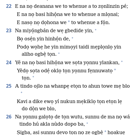
22
E na nọ deanana we to whenue a to zọnlinzin pé;
E na nọ basi hihọ́na we to whenue a mlọnai;
*
E nasọ nọ dọhona we
to whenue a fọ́n.
+
23
Na miyọ́ngbán de wẹ gbedide yin,
+
Bọ osẹ́n yin hinhọ́n de,
Podọ wọhẹ he yin mimọyi taidi mẹplọnlọ yin
+
aliho ogbẹ̀ tọn.
+
24
Yé na nọ basi hihọ́na we sọta yọnnu ylankan,
*
Yèdọ sọta odẹ́ oklọ tọn yọnnu fẹnnuwatọ
+
tọn.
25
A tindo ojlo na whanpẹ etọn to ahun towe mẹ blo
+
Kavi a dike ewọ yí nukun mẹkiklọ tọn etọn lẹ
do dọ̀n we blo,
26
Na yọnnu galọtọ de tọn wutu, sunnu de ma nọ wá
+
tindo hú akla nùdo dopo ba,
*
Ṣigba, asi sunnu devo tọn nọ ze ogbẹ̀
họakuẹ