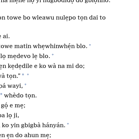
na mẹhe nọ yí nugbodidọ do gblọnho.
tọn towe bo wleawu nulẹpo tọn dai to
 ai.
+
owe matin whẹwhinwhẹ́n blo.
+
lọ mẹdevo lẹ blo.
ẹn kẹdẹdile e ko wà na mi do;
+
*
à tọn.”
+
pá wayi,
*
whèdo tọn.
ọ́ e mẹ;
 lọ ji,
+
 ko yin gbigbà hányán.
ẹn ẹn do ahun mẹ;