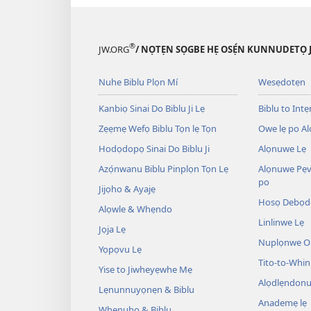
®
JW.ORG
/ NỌTẸN SỌGBE HẸ OSẸ́N KUNNUDETỌ 
Nuhe Biblu Plọn Mí
Wesẹdotẹn
Kanbiọ Sinai Do Biblu Ji Lẹ
Biblu to Intẹn
Zẹẹmẹ Wefọ Biblu Tọn lẹ Tọn
Owe lẹ po Al
Hodọdopọ Sinai Do Biblu Ji
Alọnuwe Lẹ
Azọ́nwanu Biblu Pinplọn Tọn Lẹ
Alọnuwe Pẹv
po
Jijọho & Ayajẹ
Hosọ Debọd
Alọwle & Whẹndo
Linlinwe Lẹ
Jọja Lẹ
Nuplọnwe Op
Yọpọvu Lẹ
Tito-to-Whin
Yise to Jiwheyẹwhe Mẹ
Alọdlẹndonu
Lẹnunnuyọnẹn & Biblu
Anademẹ lẹ
Whenuho & Biblu