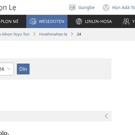
̣n Lẹ
Gungbe
Hùn Adà T
De
(open
ogbè
new
 PLỌN MÍ
WESẸDOTẸN
LINLIN-HỌSA
Y
dopo
windo
ihọn Yọyọ Tọn
Howhinwhẹn lẹ
24
eta
lo,