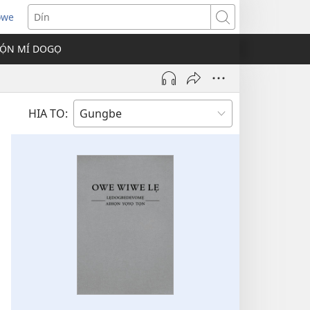
owe
s
Dín
Ọ́N MÍ DOGỌ
w)
HIA TO: