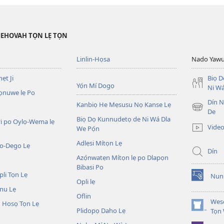
JEHOVAH TỌN LẸ TỌN
Linlin-Họsa
Nado Yaw
ẹt Ji
Biọ 
Yọ́n Mí Dogọ
Ni Wá
ọnuwe lẹ Po
Dín No
Kanbiọ He Mẹsusu Nọ Kanse Lẹ
(opens
De
Biọ Dọ Kunnudetọ de Ni Wá Dla
new
i po Oylọ-Wema lẹ
Video
We Pọ́n
window)
Adlẹsi Mítọn Lẹ
o-Dego Lẹ
Dín
Azọ́nwatẹn Mítọn lẹ po Dlapọn
Bibasi Po
li Tọn Lẹ
Nuni
(opens
Opli lẹ
nu Lẹ
new
Oflin
window)
Wesẹ
 Hosọ Tọn Lẹ
Plidopọ Daho Lẹ
(opens
Tọn
new