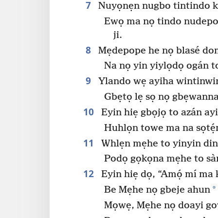
7
Nuyọnẹn nugbo tintindo ko
Ewọ ma nọ tindo nudepo
ji.
8
Mẹdepope he nọ blasé do
Na nọ yin yiylọdọ ogán t
9
Ylando wẹ ayiha wintinwin
Gbẹtọ lẹ sọ nọ gbẹwann
10
Eyin hiẹ gbọjọ to azán ay
Huhlọn towe ma na sọtẹ́
11
Whlẹn mẹhe to yinyin din
Podọ gọkọna mẹhe to sàm
12
Eyin hiẹ dọ, “Amọ́ mí ma 
*
Be Mẹhe nọ gbeje ahun
Mọwẹ, Mẹhe nọ doayi g