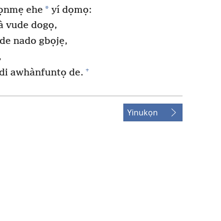
*
lọnmẹ ehe
yí dọmọ:
à vude dogọ,
ude nado gbọjẹ,
,
+
e di awhànfuntọ de.
Yinukọn