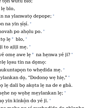
 tọn wutu blo;
lẹ blo,
+
n na ylanwatọ depope;
+
 na yin ṣíṣí.
+
hovah po ahọlu po.
+
*
tọ lẹ
blo,
+
 to ajiji mẹ.
+
*
yé omẹ awe lẹ
na hẹnwa yé ji?
ẹ lọsu tin na dọmọ:
+
nukuntapọn to whẹdida mẹ.
+
lankan dọ, “Dodonọ wẹ hiẹ,”
 lẹ dali bọ akọta lẹ na de e gbà.
+
 mẹhe nọ wọhẹ mẹylankan lẹ;
+
 yin kinkọ̀n do yé ji.