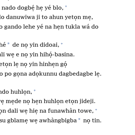
+
 nado dogbẹ́ hẹ yé blo,
o danuwiwa ji to ahun yetọn mẹ,
o gando lehe yé na hẹn tukla wá do
+
*
hé
de nọ yin didoai,
 wẹ e nọ yin hihọ́-basina.
tọn lẹ nọ yin hinhẹn gọ́
 po gọna adọkunnu dagbedagbe lẹ.
+
ndo huhlọn,
ẹ mẹde nọ hẹn huhlọn etọn jideji.
+
 dali wẹ hiẹ na funawhàn towe,
*
usu gblamẹ wẹ awhàngbigba
nọ tin.