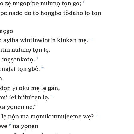
+
 zẹ̀ nugopipe nulunọ tọn go;
pe nado dọ to họngbo tòdaho lọ tọn
mẹgo
+
o ayiha wintinwintin kinkan mẹ.
tin nulunọ tọn lẹ,
+
a mẹṣankotọ.
*
imajai tọn gbè,
n.
dọn yì okú mẹ lẹ gán,
+
ù jei hùhùtẹn lẹ.
ka yọnẹn nẹ,”
+
lẹ pọ́n ma mọnukunnujẹemẹ wẹ?
*
owe
na yọnẹn