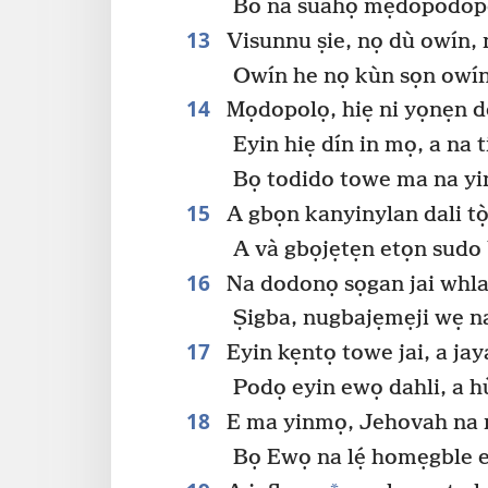
Bo na suahọ mẹdopodopo
13
Visunnu ṣie, nọ dù owín, n
Owín he nọ kùn sọn owín
14
Mọdopolọ, hiẹ ni yọnẹn d
Eyin hiẹ dín in mọ, a na
Bọ todido towe ma na yin
15
A gbọn kanyinylan dali tò
A và gbọjẹtẹn etọn sudo 
16
Na dodonọ sọgan jai whla 
Ṣigba, nugbajẹmẹji wẹ n
17
Eyin kẹntọ towe jai, a jay
Podọ eyin ewọ dahli, a 
18
E ma yinmọ, Jehovah na 
Bọ Ewọ na lẹ́ homẹgble e