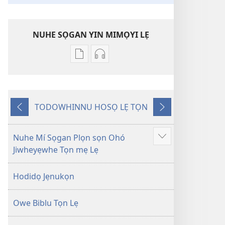
NUHE SỌGAN YIN MIMỌYI LẸ
Lehe
Lehe
owe
hoyidokanji
lẹ
lẹ
sọgan
sọgan
TODOWHINNU HOSỌ LẸ TỌN
yin
yin
Yigodo
Yinukọn
mimọyi
mimọyi
gbọn
gbọn
Nuhe Mí Sọgan Plọn sọn Ohó
Show
Owe
Owe
Jiwheyẹwhe Tọn mẹ Lẹ
more
Wiwe
Wiwe
lẹ
lẹ
Hodidọ Jẹnukọn
—
—
Lẹdogbedevomẹ
Lẹdogbedevomẹ
Owe Biblu Tọn Lẹ
Aihọn
Aihọn
Yọyọ
Yọyọ