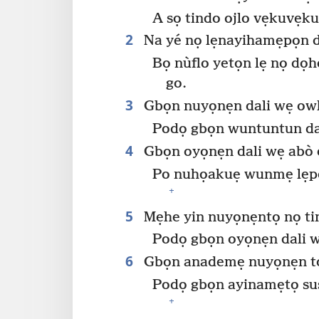
A sọ tindo ojlo vẹkuvẹku
2
Na yé nọ lẹnayihamẹpọn d
Bọ nùflo yetọn lẹ nọ dọh
go.
3
Gbọn nuyọnẹn dali wẹ ow
Podọ gbọn wuntuntun dali
4
Gbọn oyọnẹn dali wẹ abò e
Po nuhọakuẹ wunmẹ lẹpo
+
5
Mẹhe yin nuyọnẹntọ nọ ti
Podọ gbọn oyọnẹn dali w
6
Gbọn anademẹ nuyọnẹn tọn
Podọ gbọn ayinamẹtọ s
+