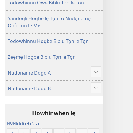
Tọn
Tọn
Todowhinnu Owe Biblu Tọn lẹ Tọn
(Zinjẹgbonu
(Zinjẹgbonu
2015
2015
Sándogli Hogbe lẹ Tọn to Nudọnamẹ
Tọn)
Tọn)
Odò Tọn lẹ Mẹ
Todowhinnu Hogbe Biblu Tọn lẹ Tọn
Zẹẹmẹ Hogbe Biblu Tọn lẹ Tọn
Nudọnamẹ Dogọ A
Show
more
Nudọnamẹ Dogọ B
Show
more
Howhinwhẹn lẹ
NUHE E BẸHẸN LẸ