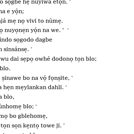
+
 sọgbe hẹ nuyiwa etọn.
a e yọ́n;
já mẹ nọ vivi to nùmẹ.
+
*
ọ nuyọnẹn yọ́n na we.
 tindo sọgodo dagbe
+
 sinsánsẹ.
̣wu dai sẹpọ owhé dodonọ tọn blo;
blo.
+
ṣinawe bo na vọ́ fọnṣite,
+
a hẹn mẹylankan dahli.
a blo,
+
hùnhomẹ blo;
mọ bo gblehomẹ,
+
tọn sọn kẹntọ towe ji.