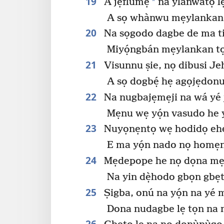
19
*
A jẹflumẹ
na ylanwatọ lẹ
A sọ whànwu mẹylankan 
20
Na sọgodo dagbe de ma ti
Miyọ́ngbán mẹylankan tọn
21
Visunnu ṣie, nọ dibusi Je
A sọ dogbẹ́ hẹ agọjẹdonu
22
Na nugbajẹmẹji na wá yé ji
Mẹnu wẹ yọ́n vasudo he 
23
Nuyọnẹntọ wẹ hodidọ ehel
E ma yọ́n nado nọ homẹ
24
Mẹdepope he nọ dọna mẹy
Na yin dẹ̀hodo gbọn gbẹtọ
25
Ṣigba, onú na yọ́n na yé
Dona nudagbe lẹ tọn na nọ
26