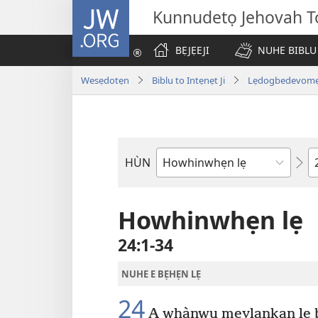
JW.ORG
Kunnudetọ Jehovah To
BẸJẸEJI
NUHE BIBLU
Wesẹdotẹn
Biblu to Intẹnẹt Ji
Lẹdogbedevomẹ A
W
HÙN
Bible
Book
Howhinwhẹn lẹ
24:1-34
NUHE E BẸHẸN LẸ
24
A whànwu mẹylankan lẹ b