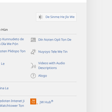
De Sinmẹ He Jlo We
u Hùn
Dọ Kunnudetọ de
Dín Nọtẹn Opli Tọn De
(opens
 Dla We Pọ́n
new
̣tẹn Plidopọ Tọn
window)
Nuyọyọ Tẹlẹ Wẹ Tin
Videos with Audio
 Lẹ
Descriptions
Alọgọ
na Lẹ
dotẹn Intẹnẹt Ji
®
JW Hub
(opens
 Watchtower Tọn
new