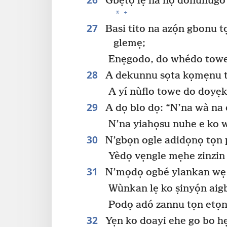
Gbẹtọ lẹ na nọ donùnùgo 
+
*
27
Basi tito na azọ́n gbonu 
glemẹ;
Enẹgodo, do whédo towe
28
A dekunnu sọta kọmẹnu t
A yí nùflo towe do doyẹk
29
A dọ blo dọ: “N’na wà na 
N’na yiahọsu nuhe e ko w
30
N’gbọn ogle adidọnọ tọn 
Yèdọ vẹngle mẹhe zinzin
31
N’mọdọ ogbé ylankan wẹ g
Wùnkan lẹ ko ṣinyọ́n aigba
Podọ adó zannu tọn etọn
32
Yẹn ko doayi ehe go bo h