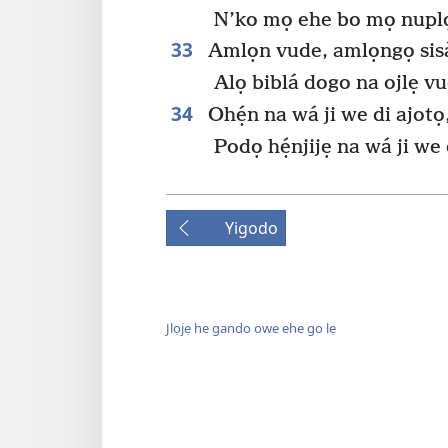
N’ko mọ ehe bo mọ nup
33
Amlọn vude, amlọngọ sis
Alọ biblá dogo na ojlẹ v
34
Ohẹ́n na wá ji we di ajotọ
Podọ hẹ́njijẹ na wá ji w
Yigodo
Jlọjẹ he gando owe ehe go lẹ