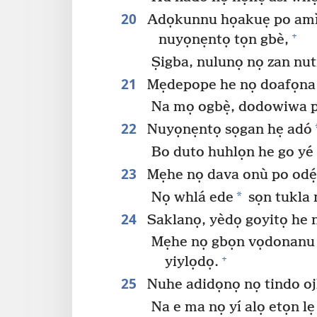
20
Adọkunnu họakuẹ po amì 
+
nuyọnẹntọ tọn gbè,
Ṣigba, nulunọ nọ zan nut
21
Mẹdepope he nọ doafọna
Na mọ ogbẹ̀, dodowiwa p
22
Nuyọnẹntọ sọgan hẹ adó
Bo duto huhlọn he go yé d
23
Mẹhe nọ dava onù po odẹ́
*
Nọ whlá ede
sọn tukla 
24
Saklanọ, yèdọ goyitọ he 
Mẹhe nọ gbọn vọdonanu d
+
yiylọdọ.
25
Nuhe adidọnọ nọ tindo oj
Na e ma nọ yí alọ etọn lẹ