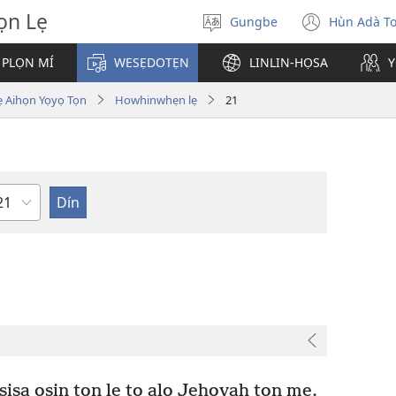
̣n Lẹ
Gungbe
Hùn Adà T
De
(open
ogbè
new
 PLỌN MÍ
WESẸDOTẸN
LINLIN-HỌSA
Y
dopo
windo
ihọn Yọyọ Tọn
Howhinwhẹn lẹ
21
eta
sisa osin tọn lẹ to alọ Jehovah tọn mẹ.