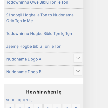
Tọn
Tọn
Todowhinnu Owe Biblu Tọn lẹ Tọn
(Zinjẹgbonu
(Zinjẹgbonu
2015
2015
Sándogli Hogbe lẹ Tọn to Nudọnamẹ
Tọn)
Tọn)
Odò Tọn lẹ Mẹ
Todowhinnu Hogbe Biblu Tọn lẹ Tọn
Zẹẹmẹ Hogbe Biblu Tọn lẹ Tọn
Nudọnamẹ Dogọ A
Show
more
Nudọnamẹ Dogọ B
Show
more
Howhinwhẹn lẹ
NUHE E BẸHẸN LẸ