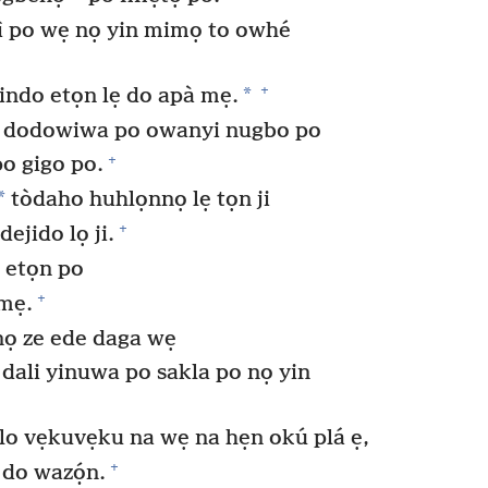
po wẹ nọ yin mimọ to owhé
+
*
indo etọn lẹ do apà mẹ.
 dodowiwa po owanyi nugbo po
+
o gigo po.
*
tòdaho huhlọnnọ lẹ tọn ji
+
ejido lọ ji.
 etọn po
+
mẹ.
nọ ze ede daga wẹ
ali yinuwa po sakla po nọ yin
lo vẹkuvẹku na wẹ na hẹn okú plá ẹ,
+
 do wazọ́n.