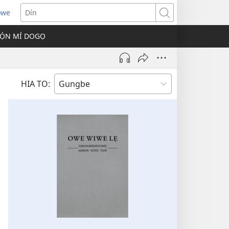
owe
s
Dín
Ọ́N MÍ DOGỌ
w)
HIA TO: