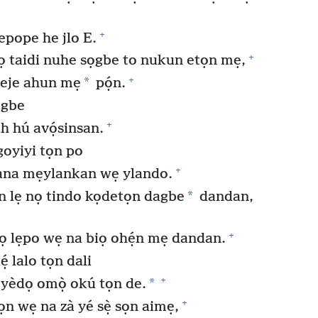
+
epope he jlo E.
+
ọ taidi nuhe sọgbe to nukun etọn mẹ,
+
*
beje ahun mẹ
pọ́n.
ọgbe
+
 hú avọ́sinsan.
oyiyi tọn po
+
ana mẹylankan wẹ ylando.
*
 lẹ nọ tindo kọdetọn dagbe
dandan,
+
 lẹpo wẹ na biọ ohẹ́n mẹ dandan.
 lalo tọn dali
+
*
, yèdọ omọ̀ okú tọn de.
+
 wẹ na zà yé sẹ̀ sọn aimẹ,