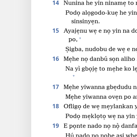
14
Nunina he yin ninamẹ to
Podọ alọgodo-kuẹ he yin
sinsinyẹn.
15
Ayajẹnu wẹ e nọ yin na 
+
po,
Ṣigba, nudobu de wẹ e n
16
Mẹhe nọ danbú sọn aliho zi
Na yì gbọjẹ to mẹhe ko 
+
17
Mẹhe yiwanna gbẹdudu na 
Mẹhe yiwanna ovẹn po a
18
Ofligọ de wẹ mẹylankan y
Podọ mẹklọtọ wẹ na yin y
19
E pọnte nado nọ nọ̀ danfaf
Hú nado nọ nọhẹ asi wh