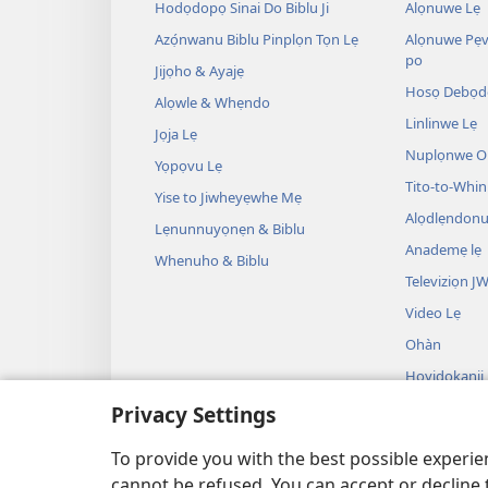
Hodọdopọ Sinai Do Biblu Ji
Alọnuwe Lẹ
Azọ́nwanu Biblu Pinplọn Tọn Lẹ
Alọnuwe Pẹv
po
Jijọho & Ayajẹ
Hosọ Debọd
Alọwle & Whẹndo
Linlinwe Lẹ
Jọja Lẹ
Nuplọnwe Op
Yọpọvu Lẹ
Tito-to-Whin
Yise to Jiwheyẹwhe Mẹ
Alọdlẹndonu
Lẹnunnuyọnẹn & Biblu
Anademẹ lẹ
Whenuho & Biblu
Televiziọn J
Video Lẹ
Ohàn
Hoyidokanji
Plọnnu lẹ Tọ
Privacy Settings
Hoyidokanji 
Donù lẹ Tọn
To provide you with the best possible experi
cannot be refused. You can accept or decline 