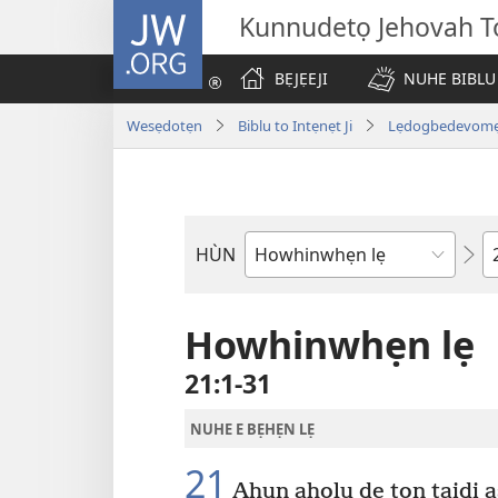
JW.ORG
Kunnudetọ Jehovah To
BẸJẸEJI
NUHE BIBLU
Wesẹdotẹn
Biblu to Intẹnẹt Ji
Lẹdogbedevomẹ A
W
HÙN
Bible
Book
Howhinwhẹn lẹ
21:1-31
NUHE E BẸHẸN LẸ
21
Ahun ahọlu de tọn taidi a