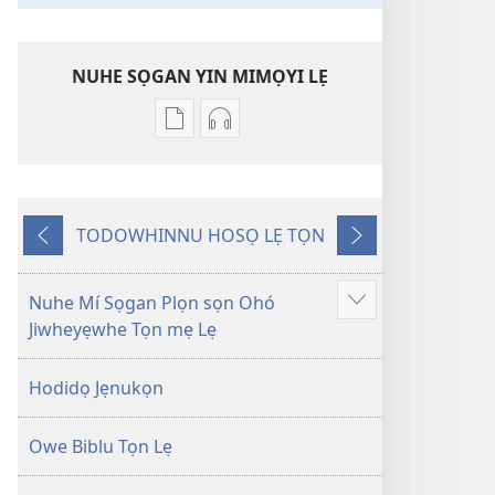
NUHE SỌGAN YIN MIMỌYI LẸ
Lehe
Lehe
owe
hoyidokanji
lẹ
lẹ
sọgan
sọgan
TODOWHINNU HOSỌ LẸ TỌN
yin
yin
Yigodo
Yinukọn
mimọyi
mimọyi
gbọn
gbọn
Nuhe Mí Sọgan Plọn sọn Ohó
Show
Owe
Owe
Jiwheyẹwhe Tọn mẹ Lẹ
more
Wiwe
Wiwe
lẹ
lẹ
Hodidọ Jẹnukọn
—
—
Lẹdogbedevomẹ
Lẹdogbedevomẹ
Owe Biblu Tọn Lẹ
Aihọn
Aihọn
Yọyọ
Yọyọ