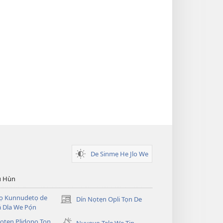
De Sinmẹ He Jlo We
u Hùn
Dọ Kunnudetọ de
Dín Nọtẹn Opli Tọn De
(opens
 Dla We Pọ́n
new
̣tẹn Plidopọ Tọn
window)
Nuyọyọ Tẹlẹ Wẹ Tin