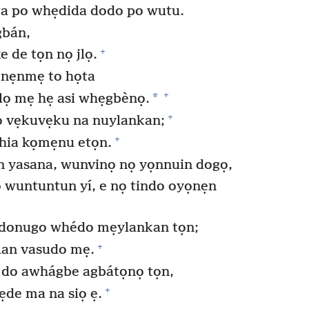
wa po whẹdida dodo po wutu.
gbán,
+
e de tọn nọ jlọ.
ọnẹnmẹ to họta
+
*
olọ mẹ hẹ asi whẹgbènọ.
+
o vẹkuvẹku na nuylankan;
+
hia kọmẹnu etọn.
 yasana, wunvinọ nọ yọnnuin dogọ,
wuntuntun yí, e nọ tindo oyọnẹn
donugo whédo mẹylankan tọn;
+
dlan vasudo mẹ.
 do awhágbe agbátọnọ tọn,
+
de ma na siọ ẹ.