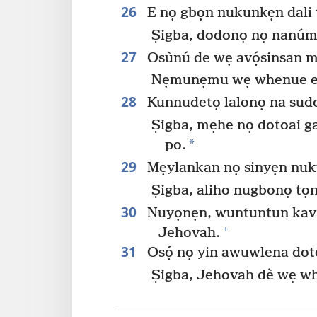
26
E nọ gbọn nukunkẹn dali t
Ṣigba, dodonọ nọ nanúm
27
Osùnú de wẹ avọ́sinsan m
Nẹmunẹmu wẹ whenue e yi
28
Kunnudetọ lalonọ na sud
Ṣigba, mẹhe nọ dotoai g
*
po.
29
Mẹylankan nọ sinyẹn nuk
Ṣigba, aliho nugbonọ tọn
30
Nuyọnẹn, wuntuntun kavi
+
Jehovah.
31
Osọ́ nọ yin awuwlena dot
Ṣigba, Jehovah dè wẹ wh