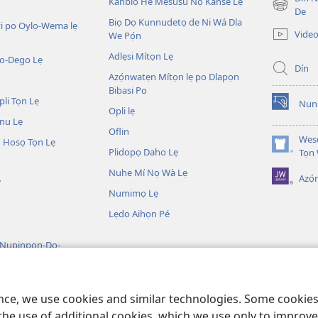
Kanbiọ He Mẹsusu Nọ Kanse Lẹ
(opens
De
Biọ Dọ Kunnudetọ de Ni Wá Dla
new
i po Oylọ-Wema lẹ
Video
We Pọ́n
window)
Adlẹsi Mítọn Lẹ
o-Dego Lẹ
Dín
Azọ́nwatẹn Mítọn lẹ po Dlapọn
Bibasi Po
li Tọn Lẹ
Nuni
(opens
Opli lẹ
nu Lẹ
new
Oflin
window)
Wesẹ
 Hosọ Tọn Lẹ
Plidopọ Daho Lẹ
(opens
Tọn
new
Nuhe Mí Nọ Wà Lẹ
Azó
window)
W
Numimọ Lẹ
Lẹdo Aihọn Pé
 Nupinpọn-Do-
n
Nujijọ He Go Biblu
ence, we use cookies and similar technologies. Some cooki
the use of additional cookies, which we use only to improve 