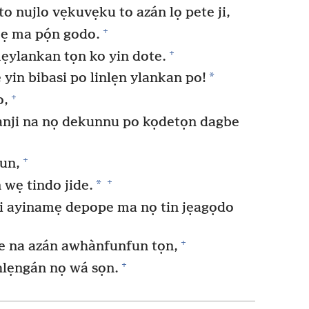
o nujlo vẹkuvẹku to azán lọ pete ji,
+
ẹ ma pọ́n godo.
+
ẹylankan tọn ko yin dote.
*
n bibasi po linlẹn ylankan po!
+
o,
anji na nọ dekunnu po kọdetọn dagbe
+
un,
+
*
 wẹ tindo jide.
 ayinamẹ depope ma nọ tin jẹagọdo
+
e na azán awhànfunfun tọn,
+
lẹngán nọ wá sọn.