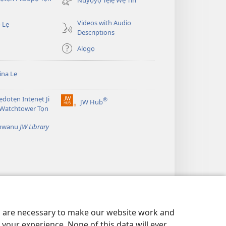
Videos with Audio
 Lẹ
Descriptions
Alọgọ
na Lẹ
dotẹn Intẹnẹt Ji
®
JW Hub
(opens
 Watchtower Tọn
new
window)
̣nwanu
JW Library
es are necessary to make our website work and
your experience. None of this data will ever