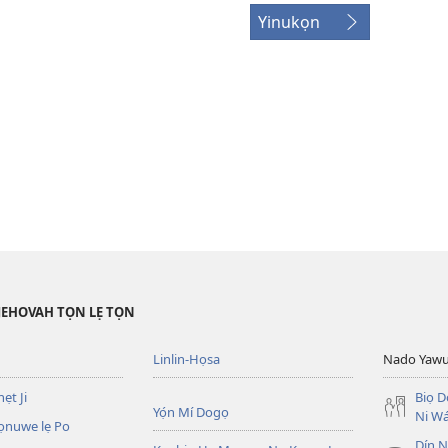
Yinukọn
JEHOVAH TỌN LẸ TỌN
Linlin-Họsa
Nado Yaw
ẹt Ji
Biọ 
Yọ́n Mí Dogọ
Ni Wá
ọnuwe lẹ Po
Dín No