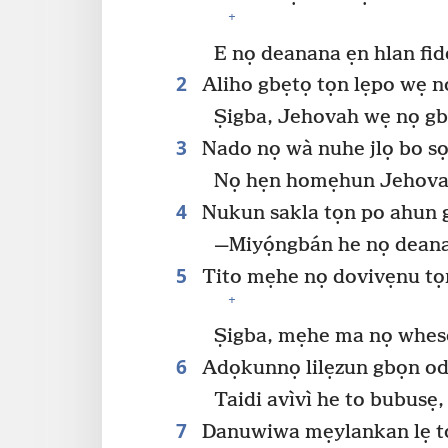
+
E nọ deanana ẹn hlan fid
2
Aliho gbẹtọ tọn lẹpo wẹ n
Ṣigba, Jehovah wẹ nọ g
3
Nado nọ wà nuhe jlọ bo s
Nọ hẹn homẹhun Jehovah
4
Nukun sakla tọn po ahun g
—Miyọ́ngbán he nọ dean
5
Tito mẹhe nọ dovivẹnu tọn
+
Ṣigba, mẹhe ma nọ whesọ
6
Adọkunnọ lilẹzun gbọn odẹ́
Taidi avìvì he to bubusẹ
7
Danuwiwa mẹylankan lẹ tọn