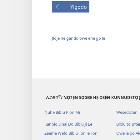
Yigodo
Jlọjẹ he gando owe ehe go lẹ
®
JW.ORG
/ NỌTẸN SỌGBE HẸ OSẸ́N KUNNUDETỌ 
Nuhe Biblu Plọn Mí
Wesẹdotẹn
Kanbiọ Sinai Do Biblu Ji Lẹ
Biblu to Intẹn
Zẹẹmẹ Wefọ Biblu Tọn lẹ Tọn
Owe lẹ po Al