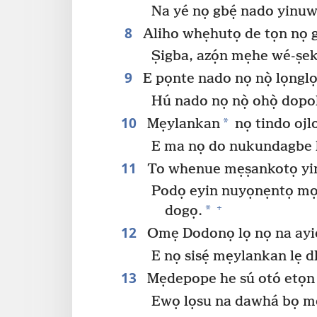
Na yé nọ gbẹ́ nado yinu
8
Aliho whẹhutọ de tọn nọ 
Ṣigba, azọ́n mẹhe wé-ṣek
9
E pọnte nado nọ nọ̀ lọngl
Hú nado nọ nọ̀ ohọ̀ dop
10
*
Mẹylankan
nọ tindo ojl
E ma nọ do nukundagbe 
11
To whenue mẹṣankotọ yin
Podọ eyin nuyọnẹntọ mọ 
+
*
dogọ.
12
Omẹ Dodonọ lọ nọ na ayi
E nọ sisẹ́ mẹylankan lẹ 
13
Mẹdepope he sú otó etọn
Ewọ lọsu na dawhá bọ mẹ