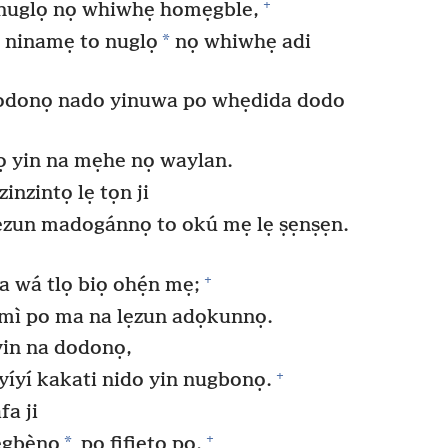
+
 nuglọ nọ whiwhẹ homẹgble,
*
 ninamẹ to nuglọ
nọ whiwhẹ adi
dodonọ nado yinuwa po whẹdida dodo
ọ yin na mẹhe nọ waylan.
nzintọ lẹ tọn ji
lẹzun madogánnọ to okú mẹ lẹ ṣẹnṣẹn.
+
wá tlọ biọ ohẹ́n mẹ;
mì po ma na lẹzun adọkunnọ.
in na dodonọ,
+
íyí kakati nido yin nugbonọ.
a ji
+
*
ẹgbènọ
po fifiẹtọ po.