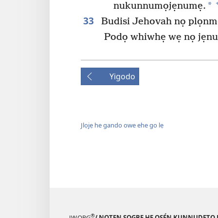
*
nukunnumọjẹnumẹ.
33
Budisi Jehovah nọ plọnm
Podọ whiwhẹ wẹ nọ jẹnu
Yigodo
Jlọjẹ he gando owe ehe go lẹ
®
JW.ORG
/ NỌTẸN SỌGBE HẸ OSẸ́N KUNNUDETỌ 