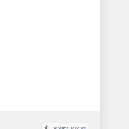
De Sinmẹ He Jlo We