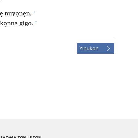
+
+
ẹ nuyọnẹn,
+
kọnna gigo.
Yinukọn
JEHOVAH TỌN LẸ TỌN