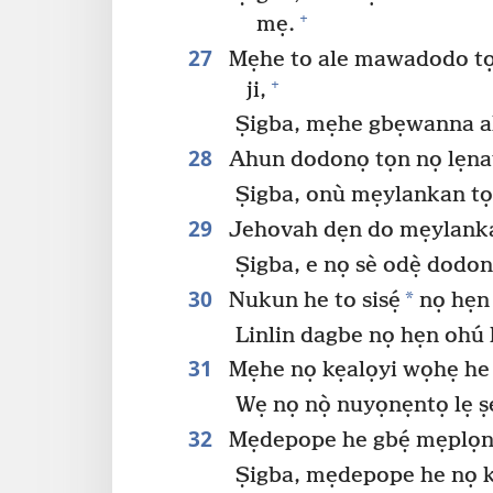
+
mẹ.
27
Mẹhe to ale mawadodo tọ
+
ji,
Ṣigba, mẹhe gbẹwanna a
28
Ahun dodonọ tọn nọ lẹn
Ṣigba, onù mẹylankan tọn
29
Jehovah dẹn do mẹylanka
Ṣigba, e nọ sè odẹ̀ dodon
30
*
Nukun he to sisẹ́
nọ hẹn 
Linlin dagbe nọ hẹn ohú 
31
Mẹhe nọ kẹalọyi wọhẹ he
Wẹ nọ nọ̀ nuyọnẹntọ lẹ 
32
Mẹdepope he gbẹ́ mẹplọnlọ
Ṣigba, mẹdepope he nọ k