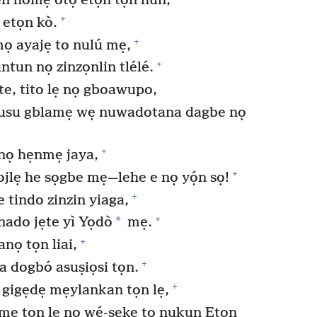
 homẹ otọ́ etọn tọn hùn,
+
 etọn kò.
+
 ayajẹ to nulú mẹ,
+
tun nọ zinzọnlin tlélé.
te, tito lẹ nọ gboawupo,
susu gblamẹ wẹ nuwadotana dagbe nọ
+
nọ hẹnmẹ jaya,
+
ojlẹ he sọgbe mẹ—lehe e nọ yọ́n sọ!
+
 tindo zinzin yiaga,
+
*
nado jẹte yì Yọdò
mẹ.
+
nọ tọn liai,
+
a dogbó asuṣiọsi tọn.
+
gigẹdẹ mẹylankan tọn lẹ,
mẹ tọn lẹ nọ wé-ṣeke to nukun Etọn