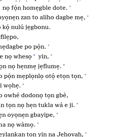
+
nọ fọ́n homẹgble dote.
+
oyọnẹn zan to aliho dagbe mẹ,
 kọ́ nulú jẹgbonu.
filẹpo,
+
ẹdagbe po pọ́n.
+
*
he nọ whesọ
yin,
*
ọn nọ hẹnmẹ jẹflumẹ.
+
pọ́n mẹplọnlọ otọ́ etọn tọn,
+
yi wọhẹ.
o owhé dodonọ tọn gbè,
+
 tọn nọ hẹn tukla wá e ji.
+
ẹn oyọnẹn gbayipe,
+
 ma nọ wàmọ.
+
ẹylankan tọn yin na Jehovah,