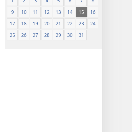
1
2
3
4
5
6
7
8
9
10
11
12
13
14
15
16
17
18
19
20
21
22
23
24
25
26
27
28
29
30
31