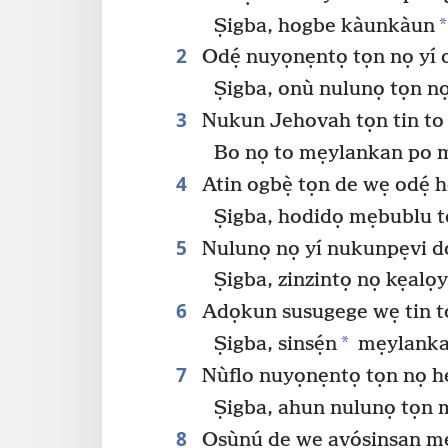
*
Ṣigba, hogbe kàunkàun
2
Odẹ́ nuyọnẹntọ tọn nọ yí 
Ṣigba, onù nulunọ tọn nọ
3
Nukun Jehovah tọn tin to 
Bo nọ to mẹylankan po m
4
Atin ogbẹ̀ tọn de wẹ odẹ́ 
Ṣigba, hodidọ mẹbublu t
5
Nulunọ nọ yí nukunpẹvi do 
Ṣigba, zinzintọ nọ kẹalọ
6
Adọkun susugege wẹ tin t
*
Ṣigba, sinsẹ́n
mẹylankan
7
Nùflo nuyọnẹntọ tọn nọ h
Ṣigba, ahun nulunọ tọn
8
Osùnú de wẹ avọ́sinsan m