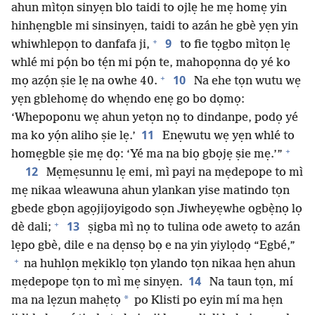
ahun mìtọn sinyẹn blo taidi to ojlẹ he mẹ homẹ yin
hinhẹngble mi sinsinyẹn, taidi to azán he gbè yẹn yin
+
9
whiwhlepọn to danfafa ji,
to fie tọgbo mìtọn lẹ
whlé mi pọ́n bo tẹ́n mi pọ́n te, mahopọnna dọ yé ko
+
10
mọ azọ́n ṣie lẹ na owhe 40.
Na ehe tọn wutu wẹ
yẹn gblehomẹ do whẹndo enẹ go bo dọmọ:
‘Whepoponu wẹ ahun yetọn nọ to dindanpe, podọ yé
11
ma ko yọ́n aliho ṣie lẹ.’
Enẹwutu wẹ yẹn whlé to
+
homẹgble ṣie mẹ dọ: ‘Yé ma na biọ gbọjẹ ṣie mẹ.’”
12
Mẹmẹsunnu lẹ emi, mì payi na mẹdepope to mì
mẹ nikaa wleawuna ahun ylankan yise matindo tọn
gbede gbọn agọjijoyigodo sọn Jiwheyẹwhe ogbẹ̀nọ lọ
+
13
dè dali;
ṣigba mì nọ to tulina ode awetọ to azán
lẹpo gbè, dile e na dẹnsọ bọ e na yin yiylọdọ “Egbé,”
+
na huhlọn mẹkiklọ tọn ylando tọn nikaa hẹn ahun
14
mẹdepope tọn to mì mẹ sinyẹn.
Na taun tọn, mí
*
ma na lẹzun mahẹtọ
po Klisti po eyin mí ma hẹn