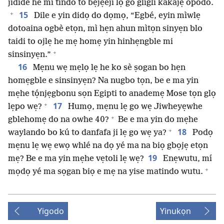
jidide he mí tindo to bẹjẹeji lọ go gligli kakajẹ opodo.
+
15
Dile e yin didọ do dọmọ, “Egbé, eyin mìwlẹ
dotoaina ogbè etọn, mì hẹn ahun mìtọn sinyẹn blo
taidi to ojlẹ he mẹ homẹ yin hinhẹngble mi
+
sinsinyẹn.”
16
Mẹnu wẹ mẹlọ lẹ he ko sè ṣogan bo hẹn
homẹgble e sinsinyẹn? Na nugbo tọn, be e ma yin
mẹhe tọ́njẹgbonu sọn Egipti to anademẹ Mose tọn glọ
+
17
lẹpo wẹ?
Humọ, mẹnu lẹ go wẹ Jiwheyẹwhe
+
gblehomẹ do na owhe 40?
Be e ma yin do mẹhe
+
18
waylando bo kú to danfafa ji lẹ go wẹ ya?
Podọ
mẹnu lẹ wẹ ewọ whlé na dọ yé ma na biọ gbọjẹ etọn
19
mẹ? Be e ma yin mẹhe vẹtoli lẹ wẹ?
Enẹwutu, mí
+
mọdọ yé ma sọgan biọ e mẹ na yise matindo wutu.
Yigodo
Yinukọn