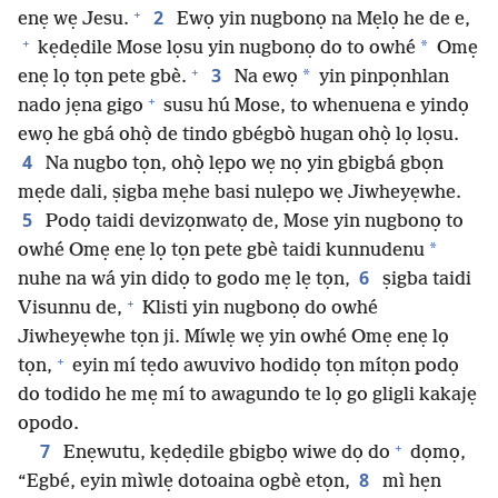
+
2
enẹ wẹ Jesu.
Ewọ yin nugbonọ na Mẹlọ he de e,
+
*
kẹdẹdile Mose lọsu yin nugbonọ do to owhé
Omẹ
+
3
*
enẹ lọ tọn pete gbè.
Na ewọ
yin pinpọnhlan
+
nado jẹna gigo
susu hú Mose, to whenuena e yindọ
ewọ he gbá ohọ̀ de tindo gbégbò hugan ohọ̀ lọ lọsu.
4
Na nugbo tọn, ohọ̀ lẹpo wẹ nọ yin gbigbá gbọn
mẹde dali, ṣigba mẹhe basi nulẹpo wẹ Jiwheyẹwhe.
5
Podọ taidi devizọnwatọ de, Mose yin nugbonọ to
*
owhé Omẹ enẹ lọ tọn pete gbè taidi kunnudenu
6
nuhe na wá yin didọ to godo mẹ lẹ tọn,
ṣigba taidi
+
Visunnu de,
Klisti yin nugbonọ do owhé
Jiwheyẹwhe tọn ji. Míwlẹ wẹ yin owhé Omẹ enẹ lọ
+
tọn,
eyin mí tẹdo awuvivo hodidọ tọn mítọn podọ
do todido he mẹ mí to awagundo te lọ go gligli kakajẹ
opodo.
+
7
Enẹwutu, kẹdẹdile gbigbọ wiwe dọ do
dọmọ,
8
“Egbé, eyin mìwlẹ dotoaina ogbè etọn,
mì hẹn