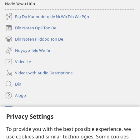
Nado Yawu Hùn
Biọ Dọ Kunnudetọ de Ni Wá Dla We Pọ́n
Dín Nọtẹn Opli Tọn De
(opens
new
Dín Nọtẹn Plidopọ Tọn De
(opens
window)
new
Nuyọyọ Tẹlẹ Wẹ Tin
window)
Video Lẹ
Videos with Audio Descriptions
Dín
Alọgọ
Nunina Lẹ
(opens
Privacy Settings
new
window)
Wesẹdotẹn Intẹnẹt Ji Tọn Watchtower Tọn
To provide you with the best possible experience, we
(opens
use cookies and similar technologies. Some cookies
new