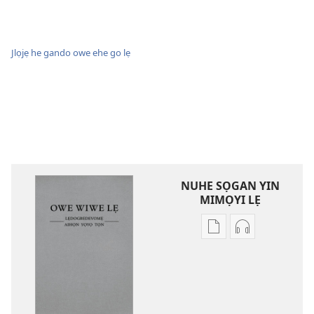
Jlọjẹ he gando owe ehe go lẹ
NUHE SỌGAN YIN
MIMỌYI LẸ
Lehe
Lehe
owe
hoyidokanji
lẹ
lẹ
sọgan
sọgan
yin
yin