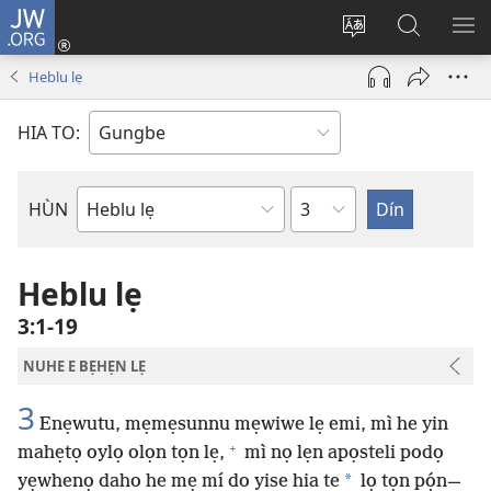
JW.ORG
Hùn
Adà
Diọ
Dín
HÙ
Towe
ogbè
to
HO
Heblu lẹ
(opens
nọtẹn
JW.ORG
LỌ
new
lọ
Ji
LẸ
HIA TO:
window)
tọn
Weta
HÙN
Bible
Book
Heblu lẹ
3:1-19
NUHE E BẸHẸN LẸ
3
Enẹwutu, mẹmẹsunnu mẹwiwe lẹ emi, mì he yin
+
mahẹtọ oylọ olọn tọn lẹ,
mì nọ lẹn apọsteli podọ
*
yẹwhenọ daho he mẹ mí do yise hia te
lọ tọn pọ́n—