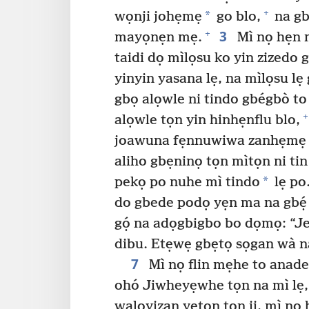
+
*
wọnji johẹmẹ
go blo,
na gb
3
+
mayọnẹn mẹ.
Mì nọ hẹn 
taidi dọ mìlọsu ko yin zizedo
yinyin yasana lẹ, na mìlọsu lẹ g
gbọ alọwle ni tindo gbégbò t
+
alọwle tọn yin hinhẹnflu blo,
joawuna fẹnnuwiwa zanhẹmẹ
aliho gbẹninọ tọn mìtọn ni ti
*
pekọ po nuhe mì tindo
lẹ po
do gbede podọ yẹn ma na gbẹ́ 
gọ́ na adọgbigbo bo dọmọ: “J
dibu. Etẹwẹ gbẹtọ sọgan wà n
7
Mì nọ flin mẹhe to anade
ohó Jiwheyẹwhe tọn na mì lẹ,
walọyizan yetọn tọn ji, mì nọ 