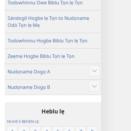
Tọn
Tọn
Todowhinnu Owe Biblu Tọn lẹ Tọn
(Zinjẹgbonu
(Zinjẹgbonu
2015
2015
Sándogli Hogbe lẹ Tọn to Nudọnamẹ
Tọn)
Tọn)
Odò Tọn lẹ Mẹ
Todowhinnu Hogbe Biblu Tọn lẹ Tọn
Zẹẹmẹ Hogbe Biblu Tọn lẹ Tọn
Nudọnamẹ Dogọ A
Show
more
Nudọnamẹ Dogọ B
Show
more
Heblu lẹ
NUHE E BẸHẸN LẸ