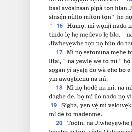
basi avọ́sinsan pipà tọn hla
+
sinsẹ́n nùflo mítọn tọn
he nọ
16
+
Humọ, mì wọnji nado n
+
tindo lẹ hẹ mẹdevo lẹ blo,
na
Jiwheyẹwhe tọn nọ hùn do ta
17
Mì nọ setonuna mẹhe to
+
*
litai,
na yewlẹ wẹ to mì
họ́
sọgan yí ayajẹ do wà ehe bọ e
yin awugblenu na mì.
18
Mì nọ hodẹ̀ na mí, na 
dagbe de, bọ mí jlo nado nọ 
19
Ṣigba, yẹn vẹ̀ mì vẹkuvẹk
mì dè to madẹnmẹ.
20
Todin, na Jiwheyẹwhe j