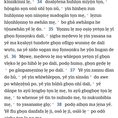
+
+
34
kinnikinni lẹ,
doalọtena huhlọn miyọ́n tọn,
+
họ̀ngán sọn onù ohí tọn nù,
yin hinhẹn zun
+
huhlọnnọ sọn ninọmẹ madogán tọn mẹ,
lẹzun
+
hlọnhlọnnọ to awhàn mẹ,
bo gbà awhànpa he
+
35
tọ́nawhàn yé lẹ do.
Yọnnu lẹ mọ oṣiọ yetọn lẹ yí
+
gbọn fọnsọnku dali,
ṣigba mẹdevo lẹ yin yasana na
yé ma kẹalọyi tundote gbọn ofligọ wunmẹ de dali
wutu, na yé nido sọgan mọ fọnsọnku he yọ́n hugan de
36
yí.
Mọwẹ, mẹdevo lẹ mọ whlepọn yetọn yí gbọn
vlẹko lẹ po hihò lẹ po dali, podọ humọ, gbọn gẹdẹ lẹ
+
+
37
po gànpamẹninọ lẹ po dali.
Yé yin zannu dlan
+
*
do hù,
yé yin whiwhlepọn, yé yin sinsán
do awe
+
po whlẹzẹ̀nú po, yé yin hùhù gbọn ohí dali,
yé
dánpe to ayú lẹngbọ tọn lẹ mẹ, to ayú gbọgbọẹ tọn lẹ
+
mẹ,
to whenue yé tin to nuhudo mẹ, to nukunbibia
+
+
38
mẹ,
to yasanamẹ glọ;
podọ aihọn ma jẹna yé.
+
Yé flu gbọn danfafa lẹ ji, osó lẹ ji, oslò lẹ
po odò