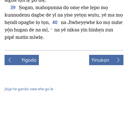
aigba tọn lẹ po mẹ.
39
Ṣogan, mahopọnna dọ omẹ ehe lẹpo mọ
kunnudenu dagbe de yí na yise yetọn wutu, yé ma mọ
40
hẹndi opagbe lọ tọn,
na Jiwheyẹwhe ko mọ nuhe
+
yọ́n hugan de na mí,
na yé nikaa yin hinhẹn zun
pipé matin míwlẹ.
Yigodo
Yinukọn
Jlọjẹ he gando owe ehe go lẹ