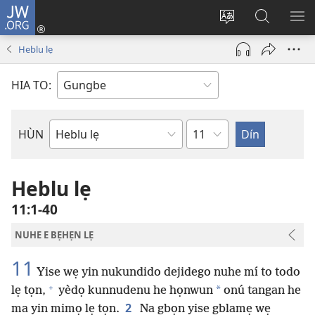
JW.ORG
Hùn
Adà
Diọ
Dín
HÙ
Towe
ogbè
to
HO
Heblu lẹ
(opens
nọtẹn
JW.ORG
LỌ
new
lọ
Ji
LẸ
HIA TO:
window)
tọn
Weta
HÙN
Bible
Book
Heblu lẹ
11:1-40
NUHE E BẸHẸN LẸ
11
Yise wẹ yin nukundido dejidego nuhe mí to todo
+
*
lẹ tọn,
yèdọ kunnudenu he họnwun
onú tangan he
2
ma yin mimọ lẹ tọn.
Na gbọn yise gblamẹ wẹ