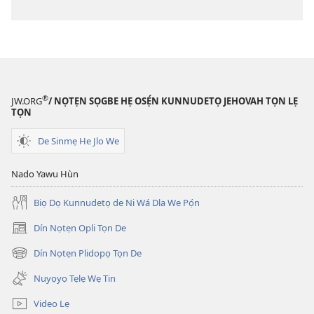
Tọn
Tọn
(Zinjẹgbonu
(Zinjẹgbonu
2015
2015
Tọn)
Tọn)
®
JW.ORG
/ NỌTẸN SỌGBE HẸ OSẸ́N KUNNUDETỌ JEHOVAH TỌN LẸ
TỌN
De Sinmẹ He Jlo We
Nado Yawu Hùn
Biọ Dọ Kunnudetọ de Ni Wá Dla We Pọ́n
Dín Nọtẹn Opli Tọn De
(opens
new
Dín Nọtẹn Plidopọ Tọn De
(opens
window)
new
Nuyọyọ Tẹlẹ Wẹ Tin
window)
Video Lẹ