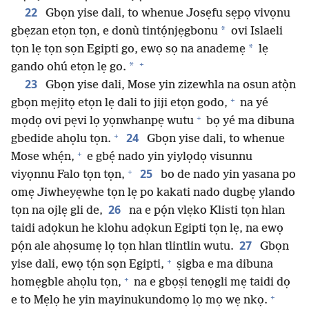
22
Gbọn yise dali, to whenue Josẹfu sẹpọ vivọnu
*
gbẹzan etọn tọn, e donù tintọ́njẹgbonu
ovi Islaeli
*
tọn lẹ tọn sọn Egipti go, ewọ sọ na anademẹ
lẹ
+
*
gando ohú etọn lẹ go.
23
Gbọn yise dali, Mose yin zizewhla na osun atọ̀n
+
gbọn mẹjitọ etọn lẹ dali to jiji etọn godo,
na yé
+
mọdọ ovi pẹvi lọ yọnwhanpẹ wutu
bọ yé ma dibuna
+
24
gbedide ahọlu tọn.
Gbọn yise dali, to whenue
+
Mose whẹ́n,
e gbẹ́ nado yin yiylọdọ visunnu
+
25
viyọnnu Falo tọn tọn,
bo de nado yin yasana po
omẹ Jiwheyẹwhe tọn lẹ po kakati nado dugbẹ ylando
26
tọn na ojlẹ gli de,
na e pọ́n vlẹko Klisti tọn hlan
taidi adọkun he klohu adọkun Egipti tọn lẹ, na ewọ
27
pọ́n ale ahọsumẹ lọ tọn hlan tlintlin wutu.
Gbọn
+
yise dali, ewọ tọ́n sọn Egipti,
ṣigba e ma dibuna
+
homẹgble ahọlu tọn,
na e gbọṣi tenọgli mẹ taidi dọ
+
e to Mẹlọ he yin mayinukundomọ lọ mọ wẹ nkọ.