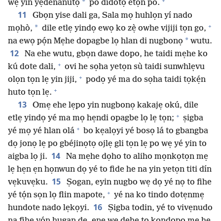
+
*
wẹ yin yẹdenanutọ
po didotọ etọn po.
11
Gbọn yise dali ga, Sala mọ huhlọn yí nado
+
*
mọhò,
dile etlẹ yindọ ewọ ko zẹ̀ owhe vijiji tọn go,
*
na ewọ pọ́n Mẹhe dopagbe lọ hlan di nugbonọ
wutu.
12
Na ehe wutu, gbọn dawe dopo, he taidi mẹhe ko
+
kú dote dali,
ovi he sọha yetọn sù taidi sunwhlẹvu
+
olọn tọn lẹ yin jiji,
podọ yé ma do sọha taidi tọkẹ́n
+
huto tọn lẹ.
13
Omẹ ehe lẹpo yin nugbonọ kakajẹ okú, dile
+
etlẹ yindọ yé ma mọ hẹndi opagbe lọ lẹ tọn;
ṣigba
+
yé mọ yé hlan olá
bo kẹalọyi yé bosọ lá to gbangba
dọ jonọ lẹ po gbéjinọtọ ojlẹ gli tọn lẹ po wẹ yé yin to
14
aigba lọ ji.
Na mẹhe dọho to aliho mọnkọtọn mẹ
lẹ hẹn ẹn họnwun dọ yé to fide he na yin yetọn titi dín
15
vẹkuvẹku.
Ṣogan, eyin nugbo wẹ dọ yé nọ to fihe
+
yé tọ́n sọn lọ flin mapote,
yé na ko tindo dotẹnmẹ
16
hundote nado lẹkọyi.
Ṣigba todin, yé to vivẹnudo
na fihe yọ́n hugan de, enẹ wẹ dehe to kọndopọ mẹ hẹ