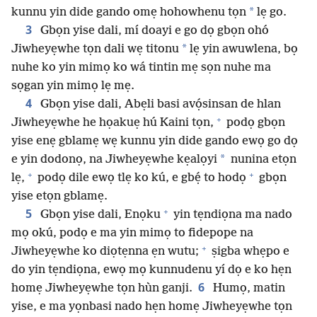
*
kunnu yin dide gando omẹ hohowhenu tọn
lẹ go.
3
Gbọn yise dali, mí doayi e go dọ gbọn ohó
*
Jiwheyẹwhe tọn dali wẹ titonu
lẹ yin awuwlena, bọ
nuhe ko yin mimọ ko wá tintin mẹ sọn nuhe ma
sọgan yin mimọ lẹ mẹ.
4
Gbọn yise dali, Abẹli basi avọ́sinsan de hlan
+
Jiwheyẹwhe he họakuẹ hú Kaini tọn,
podọ gbọn
yise enẹ gblamẹ wẹ kunnu yin dide gando ewọ go dọ
*
e yin dodonọ, na Jiwheyẹwhe kẹalọyi
nunina etọn
+
+
lẹ,
podọ dile ewọ tlẹ ko kú, e gbẹ́ to hodọ
gbọn
yise etọn gblamẹ.
+
5
Gbọn yise dali, Enọku
yin tẹndiọna ma nado
mọ okú, podọ e ma yin mimọ to fidepope na
+
Jiwheyẹwhe ko diọtẹnna ẹn wutu;
ṣigba whẹpo e
do yin tẹndiọna, ewọ mọ kunnudenu yí dọ e ko hẹn
6
homẹ Jiwheyẹwhe tọn hùn ganji.
Humọ, matin
yise, e ma yọnbasi nado hẹn homẹ Jiwheyẹwhe tọn