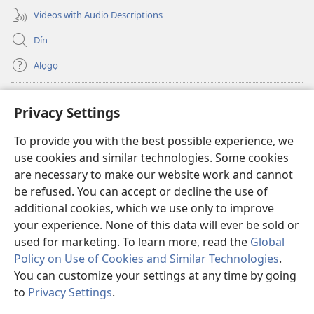
Videos with Audio Descriptions
Dín
Alọgọ
Nunina Lẹ
(opens
Privacy Settings
new
window)
Wesẹdotẹn Intẹnẹt Ji Tọn Watchtower Tọn
To provide you with the best possible experience, we
(opens
use cookies and similar technologies. Some cookies
new
®
JW Hub
window)
are necessary to make our website work and cannot
(opens
be refused. You can accept or decline the use of
new
Azọ́nwanu
JW Library
window)
additional cookies, which we use only to improve
your experience. None of this data will ever be sold or
used for marketing. To learn more, read the
Global
Policy on Use of Cookies and Similar Technologies
.
You can customize your settings at any time by going
Copyright
© 2026 Watch Tower Bible and Tract Society of Pennsylvania.
OSẸ́N NỌTẸN LỌ TỌN LẸ
|
OSẸ́N NUDỌNAMẸ MẸDETITI TỌN LẸ TỌN
to
Privacy Settings
.
S
|
PRIVACY SETTINGS