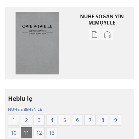
NUHE SỌGAN YIN
MIMỌYI LẸ
Lehe
Lehe
owe
hoyidokanji
lẹ
lẹ
sọgan
sọgan
yin
yin
mimọyi
mimọyi
gbọn
gbọn
Owe
Owe
Wiwe
Wiwe
Heblu lẹ
lẹ
lẹ
NUHE E BẸHẸN LẸ
—
—
Lẹdogbedevomẹ
Lẹdogbedev
1
2
3
4
5
6
7
8
9
Aihọn
Aihọn
10
11
12
13
Yọyọ
Yọyọ