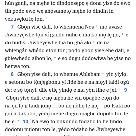
hùn ganji, na mẹhe to dindọnsẹpọ ẹ dona yise dọ ewọ
tin podọ ewọ wẹ ahọsumẹtọ mẹhe to dindin in
+
vẹkuvẹku lẹ tọn.
+
7
Gbọn yise dali, to whenuena Noa
mọ avase
+
Jiwheyẹwhe tọn yí gando nuhe e ma ko mọ lẹ go,
e
+
do budisi Jiwheyẹwhe hia bo gbá aki
de na
whlẹngán whédo etọn tọn; podọ gbọn yise ehe dali, e
+
gblewhẹdo aihọn lọ,
e sọ dugu dodowiwa he yise nọ
hẹnwa tọn.
+
8
Gbọn yise dali, to whenue Ablaham
yin yiylọ,
e setonu bo tọ́njẹgbonu yì fide he e na mọyi taidi ogú
+
9
de; e sọ tọ́nyi, dile etlẹ yindọ e ma yọ́n fihe e jei.
Gbọn yise dali, e nọ aigba he yin opagbe etọn do
+
+
na ẹn lọ ji taidi jonọ,
bo nọ gòhọ lẹ mẹ
po Isaki po
gọna Jakọbu, yèdọ mẹhe dugu opagbe dopolọ tọn lẹ
+
10
hẹ ẹ.
Na ewọ to nukundo tòdaho lọ he tindo
dodonu nujọnu tọn lẹ, yèdọ tòdaho he Jiwheyẹwhe