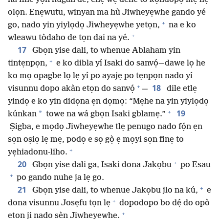
olọn. Enẹwutu, winyan ma hù Jiwheyẹwhe gando yé
+
go, nado yin yiylọdọ Jiwheyẹwhe yetọn,
na e ko
+
wleawu tòdaho de tọn dai na yé.
17
Gbọn yise dali, to whenue Ablaham yin
+
tintẹnpọn,
e ko dibla yí Isaki do sanvọ́—dawe lọ he
ko mọ opagbe lọ lẹ yí po ayajẹ po tẹnpọn nado yí
+
18
visunnu dopo akàn etọn do sanvọ́
—
dile etlẹ
yindọ e ko yin didọna ẹn dọmọ: “Mẹhe na yin yiylọdọ
+
19
*
kúnkan
towe na wá gbọn Isaki gblamẹ.”
Ṣigba, e mọdọ Jiwheyẹwhe tlẹ penugo nado fọ́n ẹn
sọn oṣiọ lẹ mẹ, podọ e sọ gọ̀ ẹ mọyi sọn finẹ to
+
yẹhiadonu-liho.
+
20
Gbọn yise dali ga, Isaki dona Jakọbu
po Esau
+
po gando nuhe ja lẹ go.
+
21
Gbọn yise dali, to whenue Jakọbu jlo na kú,
e
+
dona visunnu Josẹfu tọn lẹ
dopodopo bo dẹ́ do opò
+
etọn ji nado sẹ̀n Jiwheyẹwhe.