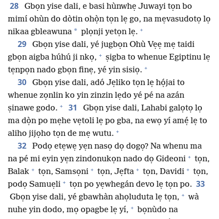
28
Gbọn yise dali, e basi hùnwhẹ Juwayi tọn bo
mimí ohùn do dòtin ohọ̀n tọn lẹ go, na mẹvasudotọ lọ
+
*
nikaa gbleawuna
plọnji yetọn lẹ.
29
Gbọn yise dali, yé jugbọn Ohù Vẹẹ mẹ taidi
+
gbọn aigba húhú ji nkọ,
ṣigba to whenue Egiptinu lẹ
+
tẹnpọn nado gbọn finẹ, yé yin sisiọ.
30
Gbọn yise dali, adó Jẹliko tọn lẹ họ́jai to
whenue zọnlin ko yin zinzin lẹdo yé pé na azán
+
31
ṣinawe godo.
Gbọn yise dali, Lahabi galọtọ lọ
ma dọ̀n po mẹhe vẹtoli lẹ po gba, na ewọ yí amẹ́ lẹ to
+
aliho jijọho tọn de mẹ wutu.
32
Podọ etẹwẹ yẹn nasọ dọ dogọ? Na whenu ma
+
na pé mi eyin yẹn zindonukọn nado dọ Gideoni
tọn,
+
+
+
+
Balak
tọn, Samsọni
tọn, Jẹfta
tọn, Davidi
tọn,
+
33
podọ Samuẹli
tọn po yẹwhegán devo lẹ tọn po.
+
Gbọn yise dali, yé gbawhàn ahọluduta lẹ tọn,
wà
+
nuhe yin dodo, mọ opagbe lẹ yí,
bọnùdo na