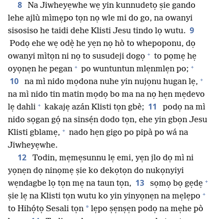
8
Na Jiwheyẹwhe wẹ yin kunnudetọ ṣie gando
lehe ajlù mìmẹpo tọn nọ wle mi do go, na owanyi
9
sisosiso he taidi dehe Klisti Jesu tindo lọ wutu.
Podọ ehe wẹ odẹ̀ he yẹn nọ hò to whepoponu, dọ
+
owanyi mìtọn ni nọ to susudeji dogọ
to pọmẹ hẹ
+
+
oyọnẹn he pegan
po wuntuntun mlẹnmlẹn po;
+
10
na mì nido mọdona nuhe yin nujọnu hugan lẹ,
na mì nido tin matin mọdọ bo ma na nọ hẹn mẹdevo
+
11
lẹ dahli
kakajẹ azán Klisti tọn gbè;
podọ na mì
nido sọgan gọ́ na sinsẹ́n dodo tọn, ehe yin gbọn Jesu
+
Klisti gblamẹ,
nado hẹn gigo po pipà po wá na
Jiwheyẹwhe.
12
Todin, mẹmẹsunnu lẹ emi, yẹn jlo dọ mì ni
yọnẹn dọ ninọmẹ ṣie ko dekọtọn do nukọnyiyi
+
13
wẹndagbe lọ tọn mẹ na taun tọn,
sọmọ bọ gẹdẹ
+
ṣie lẹ na Klisti tọn wutu ko yin yinyọnẹn na mẹlẹpo
*
to Hihọ́tọ Sesali tọn
lẹpo ṣẹnṣẹn podọ na mẹhe pò