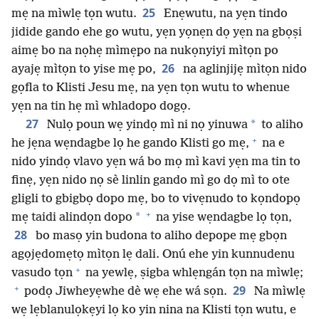
25
mẹ na mìwlẹ tọn wutu.
Enẹwutu, na yẹn tindo
jidide gando ehe go wutu, yẹn yọnẹn dọ yẹn na gbọṣi
aimẹ bo na nọhẹ mìmẹpo na nukọnyiyi mìtọn po
26
ayajẹ mìtọn to yise mẹ po,
na aglinjijẹ mìtọn nido
gọfla to Klisti Jesu mẹ, na yẹn tọn wutu to whenue
yẹn na tin hẹ mì whladopo dogọ.
27
*
Nulọ poun wẹ yindọ mì ni nọ yinuwa
to aliho
+
he jẹna wẹndagbe lọ he gando Klisti go mẹ,
na e
nido yindọ vlavo yẹn wá bo mọ mì kavi yẹn ma tin to
finẹ, yẹn nido nọ sè linlin gando mì go dọ mì to ote
gligli to gbigbọ dopo mẹ, bo to vivẹnudo to kọndopọ
+
*
mẹ taidi alindọn dopo
na yise wẹndagbe lọ tọn,
28
bo masọ yin budona to aliho depope mẹ gbọn
agọjẹdomẹtọ mìtọn lẹ dali. Onú ehe yin kunnudenu
+
vasudo tọn
na yewlẹ, ṣigba whlẹngán tọn na mìwlẹ;
+
29
podọ Jiwheyẹwhe dè wẹ ehe wá sọn.
Na mìwlẹ
wẹ lẹblanulọkẹyi lọ ko yin nina na Klisti tọn wutu, e