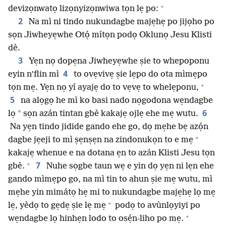
+
devizọnwatọ lizọnyizọnwiwa tọn lẹ po:
2
Na mì ni tindo nukundagbe majẹhẹ po jijọho po
sọn Jiwheyẹwhe Otọ́ mítọn podọ Oklunọ Jesu Klisti
dè.
3
Yẹn nọ dopẹna Jiwheyẹwhe ṣie to whepoponu
4
eyin n’flin mì
to ovẹvivẹ ṣie lẹpo do ota mìmẹpo
+
tọn mẹ. Yẹn nọ yí ayajẹ do to vẹvẹ to whelẹponu,
5
na alọgọ he mì ko basi nado nọgodona wẹndagbe
6
*
lọ
sọn azán tintan gbè kakajẹ ojlẹ ehe mẹ wutu.
Na yẹn tindo jidide gando ehe go, dọ mẹhe bẹ azọ́n
+
dagbe jẹeji to mì ṣẹnṣẹn na zindonukọn to e mẹ
kakajẹ whenue e na dotana ẹn to azán Klisti Jesu tọn
+
7
gbè.
Nuhe sọgbe taun wẹ e yin dọ yẹn ni lẹn ehe
gando mìmẹpo go, na mì tin to ahun ṣie mẹ wutu, mì
mẹhe yin mimátọ hẹ mi to nukundagbe majẹhẹ lọ mẹ
+
lẹ, yèdọ to gẹdẹ ṣie lẹ mẹ
podọ to avùnlọyiyi po
+
wẹndagbe lọ hinhẹn lodo to osẹ́n-liho po mẹ.