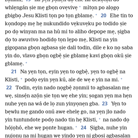
+
whlẹngán ṣie mẹ gbọn ovẹvivẹ
mìtọn po alọgọ
+
20
gbigbọ Jesu Klisti tọn po tọn gblamẹ.
Ehe tin to
kọndopọ mẹ hẹ nukundido vẹkuvẹku po todido ṣie
po dọ winyan ma na hù mi to aliho depope mẹ, ṣigba
dọ to awuvivo hodidọ tọn lẹpo mẹ, Klisti na yin
gigopana gbọn agbasa ṣie dali todin, dile e ko nọ saba
yin do, vlavo gbọn ogbẹ̀ ṣie gblamẹ kavi gbọn okú ṣie
+
gblamẹ.
21
Na yẹn tọn, eyin yẹn to ogbẹ̀, yẹn to ogbẹ̀ na
+
+
Klisti,
podọ eyin yẹn kú, ale de wẹ e yin na mi.
22
Todin, eyin nado nọgbẹ̀ zọnmii to agbasalan mẹ
wẹ, sinsẹ́n azọ́n ṣie tọn wẹ ehe yin; ṣogan yẹn ma hẹn
23
nuhe yẹn na wá de lọ zun yinyọnẹn gba.
Yẹn to
bẹwlu mẹ gando onú awe ehelẹ go, na yẹn jlo nado
+
yin tuntundote podọ nado tin hẹ Klisti,
na nado dọ
+
24
hójọhó, ehe wẹ pọnte hugan.
Ṣigba, nuhe yin
nujọnu na mi hugan wẹ yindọ yẹn ni gbọṣi agbasalan