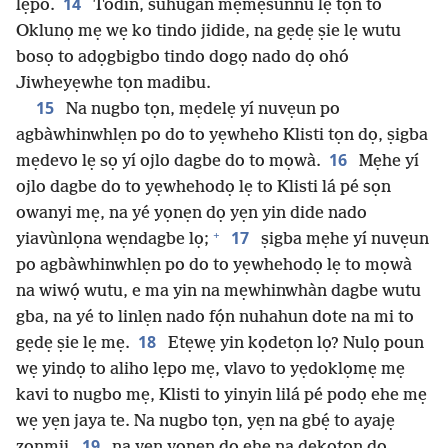
14
lẹpo.
Todin, suhugan mẹmẹsunnu lẹ tọn to
Oklunọ mẹ wẹ ko tindo jidide, na gẹdẹ ṣie lẹ wutu
bosọ to adọgbigbo tindo dogọ nado dọ ohó
Jiwheyẹwhe tọn madibu.
15
Na nugbo tọn, mẹdelẹ yí nuvẹun po
agbàwhinwhlẹn po do to yẹwheho Klisti tọn dọ, ṣigba
16
mẹdevo lẹ sọ yí ojlo dagbe do to mọwà.
Mẹhe yí
ojlo dagbe do to yẹwhehodọ lẹ to Klisti lá pé sọn
owanyi mẹ, na yé yọnẹn dọ yẹn yin dide nado
+
17
yiavùnlọna wẹndagbe lọ;
ṣigba mẹhe yí nuvẹun
po agbàwhinwhlẹn po do to yẹwhehodọ lẹ to mọwà
na wiwọ́ wutu, e ma yin na mẹwhinwhàn dagbe wutu
gba, na yé to linlẹn nado fọ́n nuhahun dote na mi to
18
gẹdẹ ṣie lẹ mẹ.
Etẹwẹ yin kọdetọn lọ? Nulọ poun
wẹ yindọ to aliho lẹpo mẹ, vlavo to yẹdoklọmẹ mẹ
kavi to nugbo mẹ, Klisti to yinyin lilá pé podọ ehe mẹ
wẹ yẹn jaya te. Na nugbo tọn, yẹn na gbẹ́ to ayajẹ
19
zọnmii,
na yẹn yọnẹn dọ ehe na dekọtọn do