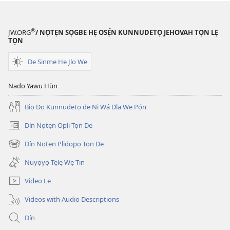
2015
2015
Tọn)
Tọn)
®
JW.ORG
/ NỌTẸN SỌGBE HẸ OSẸ́N KUNNUDETỌ JEHOVAH TỌN LẸ
TỌN
De Sinmẹ He Jlo We
Nado Yawu Hùn
Biọ Dọ Kunnudetọ de Ni Wá Dla We Pọ́n
Dín Nọtẹn Opli Tọn De
(opens
new
Dín Nọtẹn Plidopọ Tọn De
(opens
window)
new
Nuyọyọ Tẹlẹ Wẹ Tin
window)
Video Lẹ
Videos with Audio Descriptions
Dín