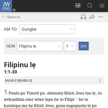
JW.ORG
Hùn
Adà
Diọ
Dín
HÙ
Towe
ogbè
to
HO
Filipinu lẹ
(opens
nọtẹn
JW.ORG
LỌ
new
lọ
Ji
LẸ
HIA TO:
window)
tọn
Weta
HÙN
Bible
Book
Filipinu lẹ
1:1-30
NUHE E BẸHẸN LẸ
1
Paulu po Timoti po, afanumẹ Klisti Jesu tọn lẹ, to
+
wekanhlan omẹ wiwe lẹpo he to Filipi
bo to
kọndopọ mẹ hẹ Klisti Jesu, gọna nugopọntọ lẹ po