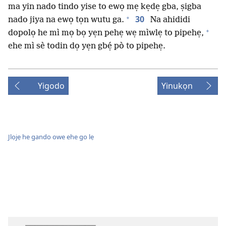
ma yin nado tindo yise to ewọ mẹ kẹdẹ gba, ṣigba
+
30
nado jiya na ewọ tọn wutu ga.
Na ahididi
+
dopolọ he mì mọ bọ yẹn pehẹ wẹ mìwlẹ to pipehẹ,
ehe mì sè todin dọ yẹn gbẹ́ pò to pipehẹ.
Yigodo
Yinukọn
Jlọjẹ he gando owe ehe go lẹ