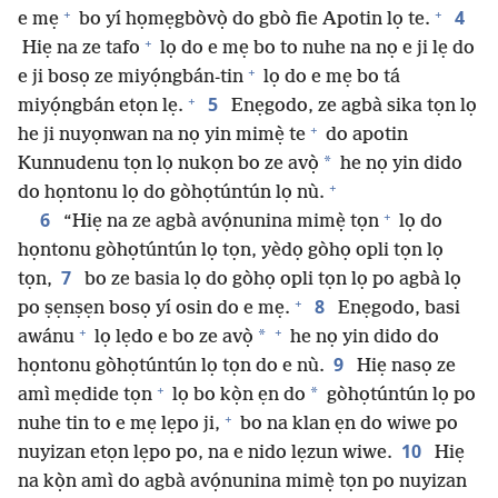
+
+
4
e mẹ
bo yí họmẹgbòvọ̀ do gbò fie Apotin lọ te.
+
Hiẹ na ze tafo
lọ do e mẹ bo to nuhe na nọ e ji lẹ do
+
e ji bosọ ze miyọ́ngbán-tin
lọ do e mẹ bo tá
+
5
miyọ́ngbán etọn lẹ.
Enẹgodo, ze agbà sika tọn lọ
+
he ji nuyọnwan na nọ yin mimẹ̀ te
do apotin
*
Kunnudenu tọn lọ nukọn bo ze avọ̀
he nọ yin dido
+
do họntonu lọ do gòhọtúntún lọ nù.
+
6
“Hiẹ na ze agbà avọ́nunina mimẹ̀ tọn
lọ do
họntonu gòhọtúntún lọ tọn, yèdọ gòhọ opli tọn lọ
7
tọn,
bo ze basia lọ do gòhọ opli tọn lọ po agbà lọ
+
8
po ṣẹnṣẹn bosọ yí osin do e mẹ.
Enẹgodo, basi
+
+
*
awánu
lọ lẹdo e bo ze avọ̀
he nọ yin dido do
9
họntonu gòhọtúntún lọ tọn do e nù.
Hiẹ nasọ ze
+
*
amì mẹdide tọn
lọ bo kọ̀n ẹn do
gòhọtúntún lọ po
+
nuhe tin to e mẹ lẹpo ji,
bo na klan ẹn do wiwe po
10
nuyizan etọn lẹpo po, na e nido lẹzun wiwe.
Hiẹ
na kọ̀n amì do agbà avọ́nunina mimẹ̀ tọn po nuyizan