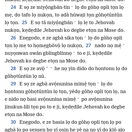
+
24
E sọ ze miyọ́ngbán-tin
lọ do gòhọ opli tọn lọ
mẹ, do tafo lọ nukọn, to adà hùwaji tọn gòhọtúntún
+
25
lọ tọn.
E sọ tá miyọ́ngbán
lọ lẹ to Jehovah
nukọn, kẹdẹdile Jehovah ko degbe etọn na Mose do.
+
26
Enẹgodo, e ze agbà sika tọn
lọ do gòhọ opli
+
27
tọn lọ mẹ to họmẹgbòvọ̀ lọ nukọn,
nado nọ mẹ̀
+
nuyọnwan owán gblingblinnọ
to e ji, kẹdẹdile
Jehovah ko degbe etọn na Mose do.
+
28
*
E sọ ze avọ̀
he nọ yin dido do họntonu lọ do
gòhọtúntún lọ nù.
+
29
E sọ ze agbà avọ́nunina mimẹ̀ tọn
lọ do
họntonu gòhọtúntún lọ tọn, yèdọ gòhọ opli tọn lọ, na
+
e nido nọ basi avọ́nunina mimẹ̀
po avọ́nunina
jinukun-lili tọn po to e ji, kẹdẹdile Jehovah ko degbe
etọn na Mose do.
30
Enẹgodo, e ze basia lọ do gòhọ opli tọn lọ po
agbà lọ po ṣẹnṣẹn bo yí osin he yè na nọ yí do klọ́ alọ