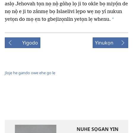
aslọ Jehovah tọn nọ nọ̀ gòhọ lọ ji to okle bọ miyọ́n de
nọ nọ̀ e ji to zánmẹ bọ Islaelivi lẹpo wẹ nọ yí nukun
+
yetọn do mọ ẹn to gbejizọnlin yetọn lẹ whenu.
Yigodo
Yinukọn
Jlọjẹ he gando owe ehe go lẹ
NUHE SỌGAN YIN