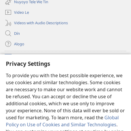
Nuyọyọ Tẹlẹ Wẹ Tin
window)
Video Lẹ
Videos with Audio Descriptions
Dín
Alọgọ
Nunina Lẹ
(opens
Privacy Settings
new
window)
Wesẹdotẹn Intẹnẹt Ji Tọn Watchtower Tọn
To provide you with the best possible experience, we
(opens
use cookies and similar technologies. Some cookies
new
®
JW Hub
window)
are necessary to make our website work and cannot
(opens
be refused. You can accept or decline the use of
new
Azọ́nwanu
JW Library
window)
additional cookies, which we use only to improve
your experience. None of this data will ever be sold or
used for marketing. To learn more, read the
Global
Policy on Use of Cookies and Similar Technologies
.