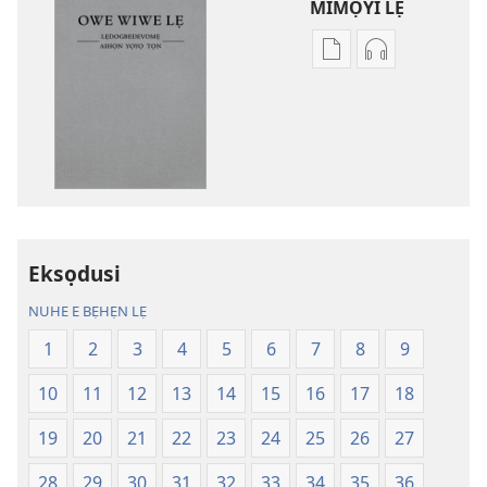
MIMỌYI LẸ
Lehe
Lehe
owe
hoyidokanji
lẹ
lẹ
sọgan
sọgan
yin
yin
mimọyi
mimọyi
gbọn
gbọn
Owe
Owe
Wiwe
Wiwe
Eksọdusi
lẹ
lẹ
NUHE E BẸHẸN LẸ
—
—
Lẹdogbedevomẹ
Lẹdogbedev
1
2
3
4
5
6
7
8
9
Aihọn
Aihọn
10
11
12
13
14
15
16
17
18
Yọyọ
Yọyọ
Tọn
Tọn
19
20
21
22
23
24
25
26
27
(Zinjẹgbonu
(Zinjẹgbonu
2015
2015
28
29
30
31
32
33
34
35
36