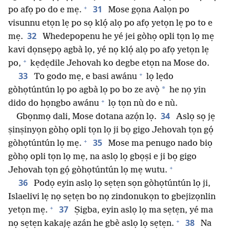
+
31
po afọ po do e mẹ.
Mose gọna Aalọn po
visunnu etọn lẹ po sọ klọ́ alọ po afọ yetọn lẹ po to e
32
mẹ.
Whedepopenu he yé jei gòhọ opli tọn lọ mẹ
kavi dọnsẹpọ agbà lọ, yé nọ klọ́ alọ po afọ yetọn lẹ
+
po,
kẹdẹdile Jehovah ko degbe etọn na Mose do.
+
33
To godo mẹ, e basi awánu
lọ lẹdo
*
gòhọtúntún lọ po agbà lọ po bo ze avọ̀
he nọ yin
+
dido do họngbo awánu
lọ tọn nù do e nù.
34
Gbọnmọ dali, Mose dotana azọ́n lọ.
Aslọ sọ jẹ
ṣinṣinyọn gòhọ opli tọn lọ ji bọ gigo Jehovah tọn gọ́
+
35
gòhọtúntún lọ mẹ.
Mose ma penugo nado biọ
gòhọ opli tọn lọ mẹ, na aslọ lọ gbọṣi e ji bọ gigo
+
Jehovah tọn gọ́ gòhọtúntún lọ mẹ wutu.
36
Podọ eyin aslọ lọ sẹtẹn sọn gòhọtúntún lọ ji,
Islaelivi lẹ nọ sẹtẹn bo nọ zindonukọn to gbejizọnlin
+
37
yetọn mẹ.
Ṣigba, eyin aslọ lọ ma sẹtẹn, yé ma
+
38
nọ sẹtẹn kakajẹ azán he gbè aslọ lọ sẹtẹn.
Na