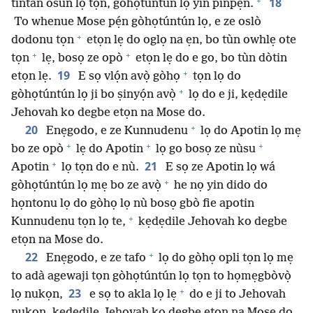
+
18
tintan osun lọ tọn, gòhọtúntún lọ yin pinpẹ́n.
To whenue Mose pẹ́n gòhọtúntún lọ, e ze oslò
+
dodonu tọn
etọn lẹ do oglọ na ẹn, bo tùn owhlẹ ote
+
+
tọn
lẹ, bosọ ze opò
etọn lẹ do e go, bo tùn dòtin
+
19
etọn lẹ.
E sọ vlọ́n avọ̀ gòhọ
tọn lọ do
+
gòhọtúntún lọ ji bo ṣinyọ́n avọ̀
lọ do e ji, kẹdẹdile
Jehovah ko degbe etọn na Mose do.
+
20
Enẹgodo, e ze Kunnudenu
lọ do Apotin lọ mẹ
+
+
+
bo ze opò
lẹ do Apotin
lọ go bosọ ze nùsu
+
21
Apotin
lọ tọn do e nù.
E sọ ze Apotin lọ wá
+
gòhọtúntún lọ mẹ bo ze avọ̀
he nọ yin dido do
họntonu lọ do gòhọ lọ nù bosọ gbò fie apotin
+
Kunnudenu tọn lọ te,
kẹdẹdile Jehovah ko degbe
etọn na Mose do.
+
22
Enẹgodo, e ze tafo
lọ do gòhọ opli tọn lọ mẹ
to adà agewaji tọn gòhọtúntún lọ tọn to họmẹgbòvọ̀
+
23
lọ nukọn,
e sọ to akla lọ lẹ
do e ji to Jehovah
nukọn, kẹdẹdile Jehovah ko degbe etọn na Mose do.