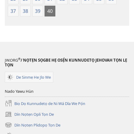
Tọn)
Tọn)
37
38
39
40
®
JW.ORG
/ NỌTẸN SỌGBE HẸ OSẸ́N KUNNUDETỌ JEHOVAH TỌN LẸ
TỌN
De Sinmẹ He Jlo We
Nado Yawu Hùn
Biọ Dọ Kunnudetọ de Ni Wá Dla We Pọ́n
Dín Nọtẹn Opli Tọn De
(opens
new
Dín Nọtẹn Plidopọ Tọn De
(opens
window)
new