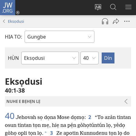
JW.ORG
Hùn
Adà
Diọ
Dín
HÙ
Towe
ogbè
to
HO
Eksọdusi
(opens
nọtẹn
JW.ORG
LỌ
new
lọ
Ji
LẸ
HIA TO:
window)
tọn
Weta
HÙN
Bible
Book
Eksọdusi
40:1-38
NUHE E BẸHẸN LẸ
40
2
Jehovah sọ dọna Mose dọmọ:
“To azán tintan
osun tintan tọn mẹ, hiẹ na pẹ́n gòhọtúntún lọ, yèdọ
+
3
gòhọ opli tọn lọ.
Ze apotin Kunnudenu tọn lọ do