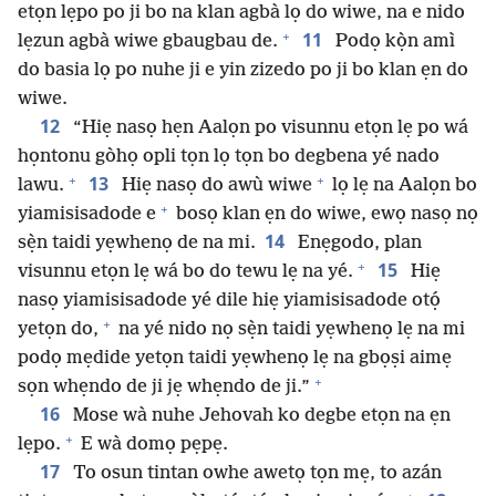
etọn lẹpo po ji bo na klan agbà lọ do wiwe, na e nido
+
11
lẹzun agbà wiwe gbaugbau de.
Podọ kọ̀n amì
do basia lọ po nuhe ji e yin zizedo po ji bo klan ẹn do
wiwe.
12
“Hiẹ nasọ hẹn Aalọn po visunnu etọn lẹ po wá
họntonu gòhọ opli tọn lọ tọn bo degbena yé nado
+
+
13
lawu.
Hiẹ nasọ do awù wiwe
lọ lẹ na Aalọn bo
+
yiamisisadode e
bosọ klan ẹn do wiwe, ewọ nasọ nọ
14
sẹ̀n taidi yẹwhenọ de na mi.
Enẹgodo, plan
+
15
visunnu etọn lẹ wá bo do tewu lẹ na yé.
Hiẹ
nasọ yiamisisadode yé dile hiẹ yiamisisadode otọ́
+
yetọn do,
na yé nido nọ sẹ̀n taidi yẹwhenọ lẹ na mi
podọ mẹdide yetọn taidi yẹwhenọ lẹ na gbọṣi aimẹ
+
sọn whẹndo de ji jẹ whẹndo de ji.”
16
Mose wà nuhe Jehovah ko degbe etọn na ẹn
+
lẹpo.
E wà domọ pẹpẹ.
17
To osun tintan owhe awetọ tọn mẹ, to azán