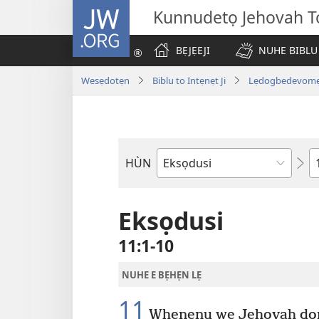
JW.ORG
Kunnudetọ Jehovah To
BẸJẸEJI
NUHE BIBLU
Wesẹdotẹn
Biblu to Intẹnẹt Ji
Lẹdogbedevomẹ A
W
HÙN
Bible
Book
Eksọdusi
11:1-10
NUHE E BẸHẸN LẸ
11
Whenẹnu wẹ Jehovah dọn