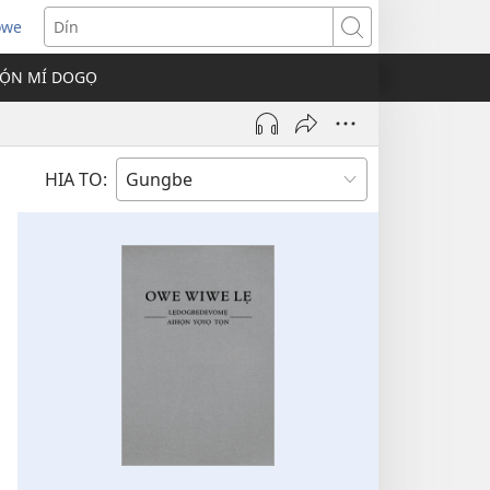
owe
s
Dín
Ọ́N MÍ DOGỌ
w)
HIA TO: