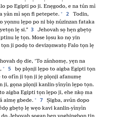
o po Egipti po ji. Enẹgodo, e na tún mì
2
+
a yàn mì sọn fi petepete.
Todin,
po yọnnu lẹpo po ni biọ núzinzan fataka
3
etọn lẹ si.”
Jehovah sọ hẹn gbẹtọ
tinu lẹ tọn. Mose lọsu ko nọ yin
 tọn ji podọ to devizọnwatọ Falo tọn lẹ
ovah dọ die, ‘To zánhomẹ, yẹn na
5
+
,
bọ plọnji lẹpo to aigba Egipti tọn
to ofìn ji tọn ji jẹ plọnji afanumẹ
n ji, gọna plọnji kanlin-yìnyìn lẹpo tọn.
o aigba Egipti tọn lẹpo ji, ehe nkọ ma
7
+
á aimẹ gbede.
Ṣigba, avún dopo
dọ gbẹtọ lẹ wẹo kavi kanlin-yìnyìn
n dọ Jehovah sọgan hẹn vogbingbọn tin