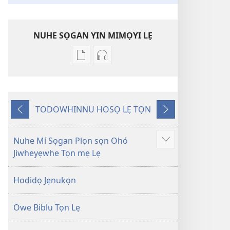
NUHE SỌGAN YIN MIMỌYI LẸ
Lehe
Lehe
owe
hoyidokanji
lẹ
lẹ
sọgan
sọgan
TODOWHINNU HOSỌ LẸ TỌN
yin
yin
Yigodo
Yinukọn
mimọyi
mimọyi
gbọn
gbọn
Nuhe Mí Sọgan Plọn sọn Ohó
Show
Owe
Owe
Jiwheyẹwhe Tọn mẹ Lẹ
more
Wiwe
Wiwe
lẹ
lẹ
Hodidọ Jẹnukọn
—
—
Lẹdogbedevomẹ
Lẹdogbedevomẹ
Owe Biblu Tọn Lẹ
Aihọn
Aihọn
Yọyọ
Yọyọ