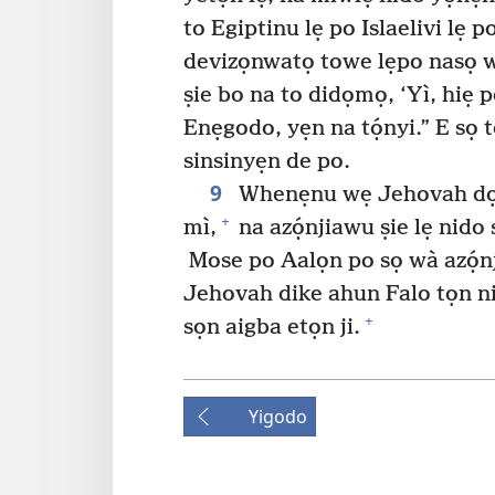
to Egiptinu lẹ po Islaelivi lẹ p
devizọnwatọ towe lẹpo nasọ w
ṣie bo na to didọmọ, ‘Yì, hiẹ 
Enẹgodo, yẹn na tọ́nyi.” E sọ
sinsinyẹn de po.
9
Whenẹnu wẹ Jehovah dọn
+
mì,
na azọ́njiawu ṣie lẹ nido s
Mose po Aalọn po sọ wà azọ́n
Jehovah dike ahun Falo tọn ni 
+
sọn aigba etọn ji.
Yigodo