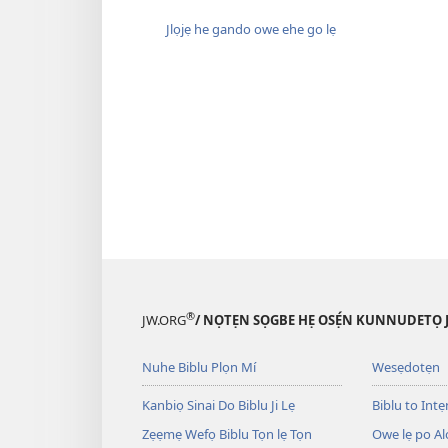
Jlọjẹ he gando owe ehe go lẹ
®
JW.ORG
/ NỌTẸN SỌGBE HẸ OSẸ́N KUNNUDETỌ 
Nuhe Biblu Plọn Mí
Wesẹdotẹn
Kanbiọ Sinai Do Biblu Ji Lẹ
Biblu to Intẹn
Zẹẹmẹ Wefọ Biblu Tọn lẹ Tọn
Owe lẹ po Al