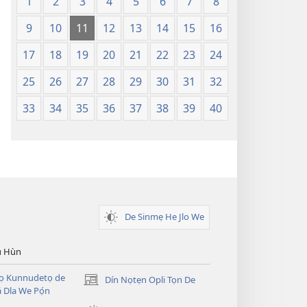
1
2
3
4
5
6
7
8
9
10
11
12
13
14
15
16
17
18
19
20
21
22
23
24
25
26
27
28
29
30
31
32
33
34
35
36
37
38
39
40
De Sinmẹ He Jlo We
u Hùn
Dọ Kunnudetọ de
Dín Nọtẹn Opli Tọn De
(opens
 Dla We Pọ́n
new