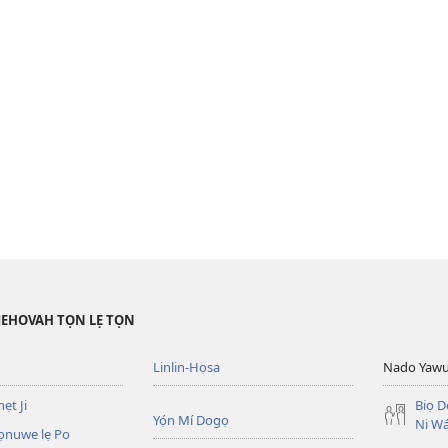
JEHOVAH TỌN LẸ TỌN
Linlin-Họsa
Nado Yaw
ẹt Ji
Biọ 
Yọ́n Mí Dogọ
Ni Wá
ọnuwe lẹ Po