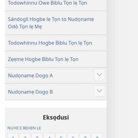
Tọn
Tọn
Todowhinnu Owe Biblu Tọn lẹ Tọn
(Zinjẹgbonu
(Zinjẹgbonu
2015
2015
Sándogli Hogbe lẹ Tọn to Nudọnamẹ
Tọn)
Tọn)
Odò Tọn lẹ Mẹ
Todowhinnu Hogbe Biblu Tọn lẹ Tọn
Zẹẹmẹ Hogbe Biblu Tọn lẹ Tọn
Nudọnamẹ Dogọ A
Show
more
Nudọnamẹ Dogọ B
Show
more
Eksọdusi
NUHE E BẸHẸN LẸ