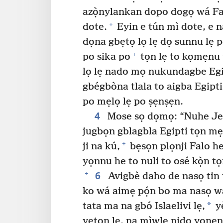
azọ̀nylankan dopo dogọ wá Fal
+
dote.
Eyin e tún mì dote, e n
dọna gbẹtọ lọ lẹ dọ sunnu lẹ 
+
po sika po
tọn lẹ to kọmẹnu y
lọ lẹ nado mọ nukundagbe Egip
gbégbòna tlala to aigba Egipti
po mẹlọ lẹ po ṣẹnṣẹn.
4
Mose sọ dọmọ: “Nuhe Jeh
jugbọn gblagbla Egipti tọn mẹ
+
ji na kú,
bẹsọn plọnji Falo he 
yọnnu he to nuli to osé kọ̀n tọ
6
+
Avigbè daho de nasọ tin t
ko wá aimẹ pọ́n bo ma nasọ w
*
tata ma na gbó Islaelivi lẹ,
yè
yetọn lẹ, na mìwlẹ nido yọnẹ