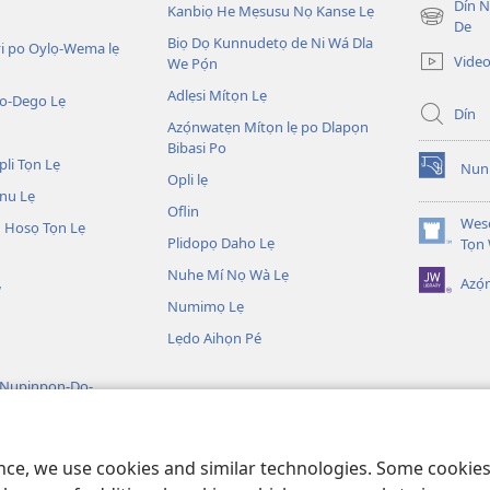
Dín No
Kanbiọ He Mẹsusu Nọ Kanse Lẹ
(opens
De
Biọ Dọ Kunnudetọ de Ni Wá Dla
new
i po Oylọ-Wema lẹ
Video
We Pọ́n
window)
Adlẹsi Mítọn Lẹ
o-Dego Lẹ
Dín
Azọ́nwatẹn Mítọn lẹ po Dlapọn
Bibasi Po
li Tọn Lẹ
Nuni
(opens
Opli lẹ
nu Lẹ
new
Oflin
window)
Wesẹ
 Hosọ Tọn Lẹ
Plidopọ Daho Lẹ
(opens
Tọn
new
Nuhe Mí Nọ Wà Lẹ
Azó
window)
W
Numimọ Lẹ
Lẹdo Aihọn Pé
 Nupinpọn-Do-
n
Nujijọ He Go Biblu
ence, we use cookies and similar technologies. Some cooki