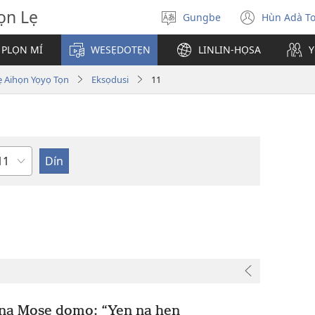
̣n Lẹ
Gungbe
Hùn Adà T
De
(open
ogbè
new
 PLỌN MÍ
WESẸDOTẸN
LINLIN-HỌSA
Y
dopo
windo
ihọn Yọyọ Tọn
Eksọdusi
11
eta
a Mose dọmọ: “Yẹn na hẹn