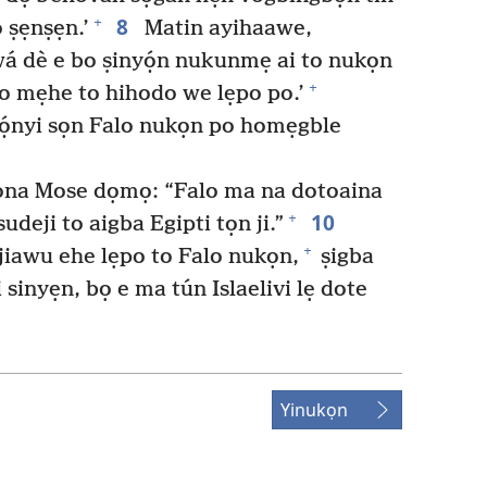
8
+
o ṣẹnṣẹn.’
Matin ayihaawe,
á dè e bo ṣinyọ́n nukunmẹ ai to nukọn
+
po mẹhe to hihodo we lẹpo po.’
 tọ́nyi sọn Falo nukọn po homẹgble
a Mose dọmọ: “Falo ma na dotoaina
10
+
udeji to aigba Egipti tọn ji.”
+
jiawu ehe lẹpo to Falo nukọn,
ṣigba
sinyẹn, bọ e ma tún Islaelivi lẹ dote
Yinukọn