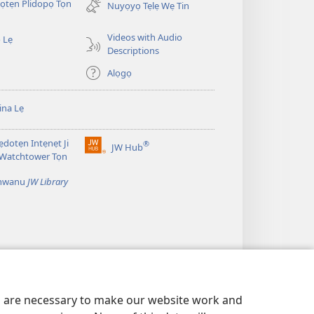
̣tẹn Plidopọ Tọn
window)
Nuyọyọ Tẹlẹ Wẹ Tin
Videos with Audio
 Lẹ
Descriptions
Alọgọ
na Lẹ
dotẹn Intẹnẹt Ji
®
JW Hub
(opens
 Watchtower Tọn
new
window)
̣nwanu
JW Library
es are necessary to make our website work and