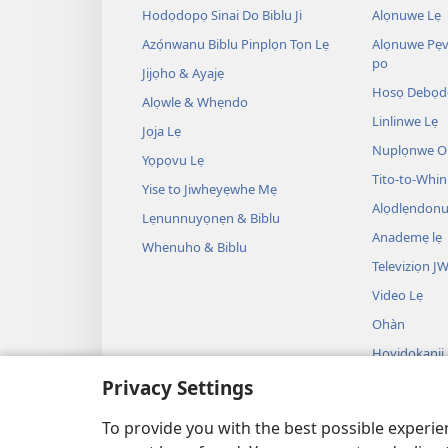
Hodọdopọ Sinai Do Biblu Ji
Alọnuwe Lẹ
Azọ́nwanu Biblu Pinplọn Tọn Lẹ
Alọnuwe Pẹv
po
Jijọho & Ayajẹ
Hosọ Debọd
Alọwle & Whẹndo
Linlinwe Lẹ
Jọja Lẹ
Nuplọnwe Op
Yọpọvu Lẹ
Tito-to-Whin
Yise to Jiwheyẹwhe Mẹ
Alọdlẹndonu
Lẹnunnuyọnẹn & Biblu
Anademẹ lẹ
Whenuho & Biblu
Televiziọn J
Video Lẹ
Ohàn
Hoyidokanji
Plọnnu lẹ Tọ
Privacy Settings
Hoyidokanji 
Donù lẹ Tọn
To provide you with the best possible experi