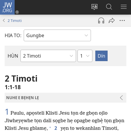
JW.ORG
Hùn
Adà
Diọ
Dín
HÙ
Towe
ogbè
to
HO
2 Timoti
(opens
nọtẹn
JW.ORG
LỌ
new
lọ
Ji
LẸ
HIA TO:
window)
tọn
Weta
HÙN
Bible
Book
2 Timoti
1:1-18
NUHE E BẸHẸN LẸ
1
Paulu, apọsteli Klisti Jesu tọn de gbọn ojlo
Jiwheyẹwhe tọn dali sọgbe hẹ opagbe ogbẹ̀ tọn gbọn
+
2
Klisti Jesu gblamẹ,
yẹn to wekanhlan Timoti,