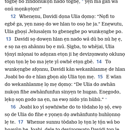
*
togbẹ̀ bo zindonukọn nado togbẹ̀,
yẹn ma gán wà
onú mọnkọtọn!”
12
Whenẹnu, Davidi dọna Ulia dọmọ: “Nọfi to
egbé ga, yẹn nasọ do we hlan to osọ he ja.” Enẹwutu,
Ulia gbọṣi Jelusalẹm to gbenẹgbe po wunkẹngbe po.
13
Davidi sọ dowẹn hlan ẹn nado wá dù bo nù hẹ ẹ,
e sọ na ẹn ahànnu bọ e mú. Ṣigba, to whèjai, Ulia
tọ́nyi mlọnai to adọzan etọn ji hẹ devizọnwatọ oklunọ
14
etọn tọn lẹ bo ma jẹte yì owhé etọn gbè.
To
wunkẹngbe afọnnu, Davidi kàn wekanhlanmẹ de hlan
15
Joabi bo do e hlan gbọn alọ Ulia tọn mẹ.
E wlan
do wekanhlanmẹ lọ mẹ dọmọ: “De Ulia do awhàn
nukọn fihe awhànfunfun sinyẹn te hugan. Enẹgodo,
+
lẹkọ sọn godo na ẹn, na ewọ nido yin hùhù.”
16
Joabi ko yí sọwhiwhe do to tòdaho lọ ṣọ́, ewọ
sọ de Ulia do fihe e yọnẹn dọ awhànfuntọ huhlọnnọ
17
lẹ te.
Whenue sunnu tòdaho lọ tọn lẹ tọ́n wá bo
hoavùn hẹ Joabi, delẹ to devizọnwatọ Davidi tọn lẹ