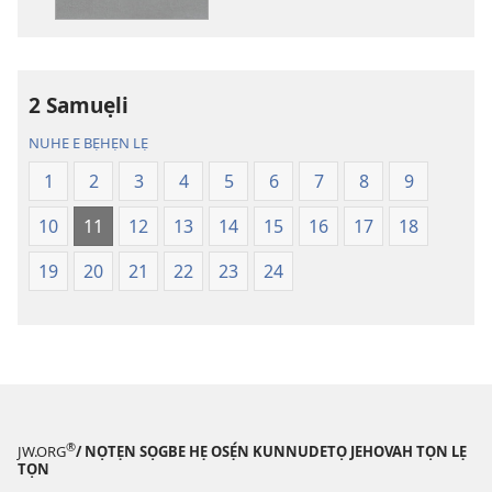
mimọyi
mimọyi
gbọn
gbọn
Owe
Owe
Wiwe
Wiwe
2 Samuẹli
lẹ
lẹ
NUHE E BẸHẸN LẸ
—
—
Lẹdogbedevomẹ
Lẹdogbedev
1
2
3
4
5
6
7
8
9
Aihọn
Aihọn
10
11
12
13
14
15
16
17
18
Yọyọ
Yọyọ
Tọn
Tọn
19
20
21
22
23
24
(Zinjẹgbonu
(Zinjẹgbonu
2015
2015
Tọn)
Tọn)
®
JW.ORG
/ NỌTẸN SỌGBE HẸ OSẸ́N KUNNUDETỌ JEHOVAH TỌN LẸ
TỌN