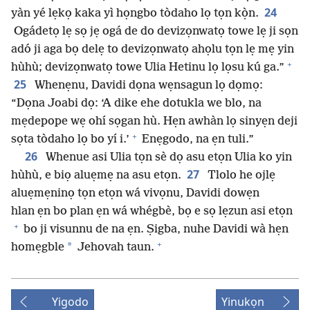
24
yàn yé lẹkọ kaka yì họngbo tòdaho lọ tọn kọ̀n.
Ogádetọ lẹ sọ jẹ ogá de do devizọnwatọ towe lẹ ji sọn
adó ji aga bọ delẹ to devizọnwatọ ahọlu tọn lẹ mẹ yin
+
hùhù; devizọnwatọ towe Ulia Hetinu lọ lọsu kú ga.”
25
Whenẹnu, Davidi dọna wẹnsagun lọ dọmọ:
“Dọna Joabi dọ: ‘A dike ehe dotukla we blo, na
mẹdepope wẹ ohí sọgan hù. Hẹn awhàn lọ sinyẹn deji
+
sọta tòdaho lọ bo yí i.’
Enẹgodo, na ẹn tuli.”
26
Whenue asi Ulia tọn sè dọ asu etọn Ulia ko yin
27
hùhù, e biọ aluẹmẹ na asu etọn.
Tlolo he ojlẹ
aluẹmẹninọ tọn etọn wá vivọnu, Davidi dowẹn
hlan ẹn bo plan ẹn wá whégbè, bọ e sọ lẹzun asi etọn
+
bo ji visunnu de na ẹn. Ṣigba, nuhe Davidi wà hẹn
+
*
homẹgble
Jehovah taun.
Yigodo
Yinukọn