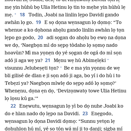
mẹ yin hùhù bọ Ulia Hetinu lọ tin to mẹhe yin hùhù lẹ
+
18
mẹ.
Todin, Joabi na linlin lẹpo Davidi gando
19
awhàn lọ go.
E sọ dọna wẹnsagun lọ dọmọ: “To
whenue a ko dọhona ahọlu gando linlin awhàn lọ tọn
20
lẹpo go godo,
adi sọgan do ahọlu bọ ewọ na dọna
we dọ, ‘Naegbọn mì do sẹpọ tòdaho lọ sọmọ nado
hoavùn? Mì ma yọnẹn dọ yé sọgan de ogá do mì sọn
+
21
adó ji aga wẹ ya?
Mẹnu wẹ hù Abimẹlẹki
+
visunnu Jelubeṣẹti tọn?
Be e ma yin yọnnu de wẹ
bli gilisé de dlan e ji sọn adó ji aga, bo yí i do hù i to
Tebẹzi ya? Naegbọn mìwlẹ do sẹpọ adó lọ sọmọ?’
Whenẹnu, dọna ẹn dọ, ‘Devizọnwatọ towe Ulia Hetinu
lọ lọsu kú ga.’”
22
Enẹwutu, wẹnsagun lọ yì bo dọ nuhe Joabi ko
23
do e hlan nado dọ lẹpo na Davidi.
Enẹgodo,
wẹnsagun lọ dọna Davidi dọmọ: “Sunnu yetọn lẹ
dohuhlọn hú mí, yé sọ tọ́n wá mí ji to danji; ṣigba mí