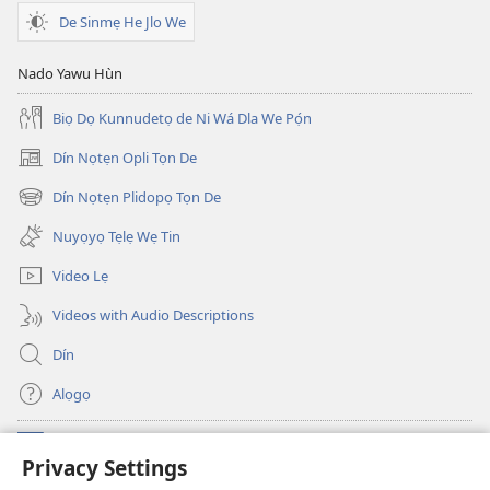
De Sinmẹ He Jlo We
Nado Yawu Hùn
Biọ Dọ Kunnudetọ de Ni Wá Dla We Pọ́n
Dín Nọtẹn Opli Tọn De
(opens
new
Dín Nọtẹn Plidopọ Tọn De
(opens
window)
new
Nuyọyọ Tẹlẹ Wẹ Tin
window)
Video Lẹ
Videos with Audio Descriptions
Dín
Alọgọ
Nunina Lẹ
(opens
Privacy Settings
new