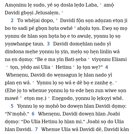
+
Amọninu lẹ sudo, yé sọ dosla lẹdo Laba,
amọ́
+
Davidi gbọṣi Jelusalẹm.
2
*
To whèjai dopo,
Davidi fọ́n sọn adọzan etọn ji
*
bo to sadi pé gbọn họta owhé
ahọlu tọn. Ewọ sọ mọ
yọnnu de hlan sọn họta bọ e to awulẹ, yọnnu lọ sọ
3
yọnwhanpẹ taun.
Davidi domẹhlan nado yì
dindona mẹhe yọnnu lọ yin, mẹlọ sọ hẹn linlin wá
+
na ẹn dọmọ: “Be e ma yin Bati-ṣeba
viyọnnu Eliami
+
+
+
4
tọn, yèdọ asi Ulia
Hetinu
lọ tọn wẹ?”
Whenẹnu, Davidi do wẹnsagun lẹ hlan nado yì
+
+
plan ẹn wá.
Yọnnu lọ sọ wá e dè bọ e zanhẹ ẹ.
(Ehe jọ to whenue yọnnu lọ to ede hẹn zun wiwe sọn
+
*
mawé
etọn mẹ.)
Enẹgodo, yọnnu lọ lẹkọyi whé.
5
Yọnnu lọ sọ mọhò bo dowẹn hlan Davidi dọmọ:
6
“N’mọhò.”
Whenẹnu, Davidi dowẹn hlan Joabi
dọmọ: “Do Ulia Hetinu lọ hlan mi.” Joabi sọ do Ulia
7
hlan Davidi.
Whenue Ulia wá Davidi dè, Davidi kàn