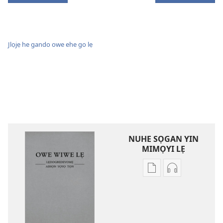
Jlọjẹ he gando owe ehe go lẹ
NUHE SỌGAN YIN
MIMỌYI LẸ
Lehe
Lehe
owe
hoyidokanji
lẹ
lẹ
sọgan
sọgan
yin
yin