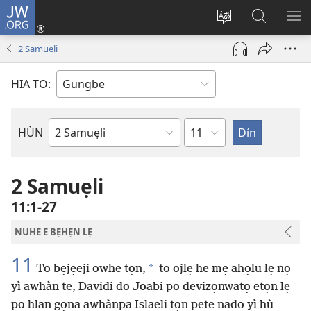
JW.ORG
Hùn
Adà
Diọ
Dín
HÙ
Towe
ogbè
to
HO
2 Samuẹli
(opens
nọtẹn
JW.ORG
LỌ
new
lọ
Ji
LẸ
HIA TO:
window)
tọn
Weta
HÙN
Bible
Book
2 Samuẹli
11:1-27
NUHE E BẸHẸN LẸ
11
*
To bẹjẹeji owhe tọn,
to ojlẹ he mẹ ahọlu lẹ nọ
yì awhàn te, Davidi do Joabi po devizọnwatọ etọn lẹ
po hlan gọna awhànpa Islaeli tọn pete nado yì hù