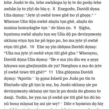
lehe Joabi te do, lehe awhànpa lọ lẹ te do podọ lehe
8
awhàn lọ to yìyì do biọ ẹ.
Enẹgodo, Davidi dọna
*
Ulia dọmọ: “Jẹte yì owhé towe gbè bo yì gbọjẹ.”
Whenue Ulia tlọ́n owhé ahọlu tọn gbè, ahọlu do
9
*
nunina homẹdagbe tọn
de hlan ẹn.
Ṣigba,
họntonu owhé ahọlu tọn wẹ Ulia dọ́ po devizọnwatọ
oklunọ etọn tọn he pò lẹpo po, bo ma jẹte yì owhé
10
etọn titi gbè.
Ehe sọ yin didọna Davidi dọmọ:
“Ulia ma jẹte yì owhé etọn titi gbè gba.” Whenẹnu,
Davidi dọna Ulia dọmọ: “Be e ma yin din wẹ a ṣẹṣẹ
lẹkọwa sọn gbejizọnlin de ya? Naegbọn a ma do jẹte
11
yì owhé towe titi gbè?”
Ulia gblọnna Davidi
+
dọmọ: “Apotin
lọ gọna Islaeli po Juda po tin to
fibẹtado ojlẹ gli tọn lẹ mẹ, bọ Joabi oklunọ ṣie po
devizọnwatọ oklunọ ṣie tọn lẹ po dosla do gbonu to
danji. Todin, be yẹn na yì owhé ṣie titi gbè bo dù bo
+
nù bosọ mlọnai hẹ asi ṣie wẹ?
Dile e họnwun dọ hiẹ