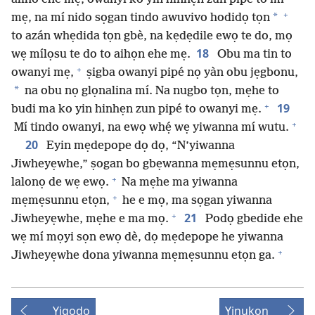
+
*
mẹ, na mí nido sọgan tindo awuvivo hodidọ tọn
to azán whẹdida tọn gbè, na kẹdẹdile ewọ te do, mọ
18
wẹ mílọsu te do to aihọn ehe mẹ.
Obu ma tin to
+
owanyi mẹ,
ṣigba owanyi pipé nọ yàn obu jẹgbonu,
*
na obu nọ glọnalina mí. Na nugbo tọn, mẹhe to
+
19
budi ma ko yin hinhẹn zun pipé to owanyi mẹ.
+
Mí tindo owanyi, na ewọ whẹ́ wẹ yiwanna mí wutu.
20
Eyin mẹdepope dọ dọ, “N’yiwanna
Jiwheyẹwhe,” ṣogan bo gbẹwanna mẹmẹsunnu etọn,
+
lalonọ de wẹ ewọ.
Na mẹhe ma yiwanna
+
mẹmẹsunnu etọn,
he e mọ, ma sọgan yiwanna
+
21
Jiwheyẹwhe, mẹhe e ma mọ.
Podọ gbedide ehe
wẹ mí mọyi sọn ewọ dè, dọ mẹdepope he yiwanna
+
Jiwheyẹwhe dona yiwanna mẹmẹsunnu etọn ga.
Yigodo
Yinukọn