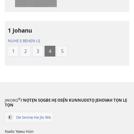
yin
yin
mimọyi
mimọyi
gbọn
gbọn
Owe
Owe
Wiwe
Wiwe
1 Johanu
lẹ
lẹ
NUHE E BẸHẸN LẸ
—
—
Lẹdogbedevomẹ
Lẹdogbedev
1
2
3
4
5
Aihọn
Aihọn
Yọyọ
Yọyọ
Tọn
Tọn
(Zinjẹgbonu
(Zinjẹgbonu
2015
2015
Tọn)
Tọn)
®
JW.ORG
/ NỌTẸN SỌGBE HẸ OSẸ́N KUNNUDETỌ JEHOVAH TỌN LẸ
TỌN
De Sinmẹ He Jlo We
Nado Yawu Hùn