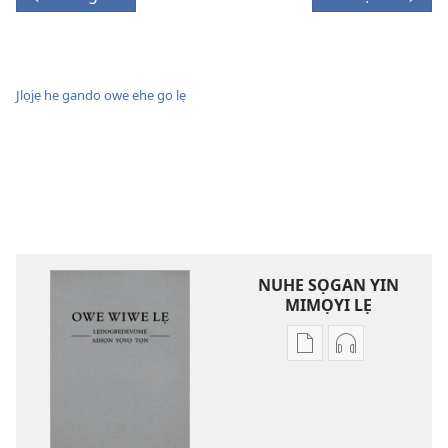
Jlọjẹ he gando owe ehe go lẹ
NUHE SỌGAN YIN
MIMỌYI LẸ
Lehe
Lehe
owe
hoyidokanji
lẹ
lẹ
sọgan
sọgan