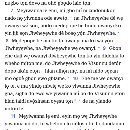
+
nugbo tọn dovo na ohó gbọdo lalo tọn.
7
Mẹyiwanna lẹ emi, mì gbọ mí ni zindonukọn
+
nado nọ yiwanna ode awetọ,
na Jiwheyẹwhe dè wẹ
owanyi wá sọn, podọ mẹdepope he tindo owanyi ko
+
yin jiji sọn Jiwheyẹwhe dè bosọ yọ́n Jiwheyẹwhe.
8
Mẹdepope he ma tindo owanyi ma ko wá yọ́n
+
9
Jiwheyẹwhe, na Jiwheyẹwhe wẹ owanyi.
Gbọn
ehe dali wẹ owanyi Jiwheyẹwhe tọn ko yin didehia to
whẹho mítọn mẹ, dọ Jiwheyẹwhe do Visunnu detọ́n
+
dopo akàn etọn
hlan aihọn mẹ, na mí nido sọgan
+
10
mọ ogbẹ̀ gbọn ewọ gblamẹ.
Ehe mẹ wẹ owanyi
lọ te, e ma yindọ míwlẹ wẹ ko yiwanna Jiwheyẹwhe
gba, ṣigba dọ ewọ wẹ yiwanna mí bo do Visunnu etọn
+
*
hlan taidi avọ́sinsan oyẹsu tọn
de na ylando
+
mítọn lẹ.
11
Mẹyiwanna lẹ emi, eyin mọ wẹ Jiwheyẹwhe
yiwanna mí do, to whelọnu lo mílọsu tin to dandannu