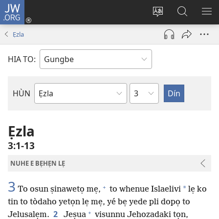
JW.ORG
Hùn
Adà
Diọ
Dín
HÙ
Towe
ogbè
to
HO
Ẹzla
(opens
nọtẹn
JW.ORG
LỌ
new
lọ
Ji
LẸ
HIA TO:
window)
tọn
Weta
HÙN
Bible
Book
Ẹzla
3:1-13
NUHE E BẸHẸN LẸ
3
+
*
To osun ṣinawetọ mẹ,
to whenue Islaelivi
lẹ ko
tin to tòdaho yetọn lẹ mẹ, yé bẹ yede pli dopọ to
+
2
Jelusalẹm.
Jeṣua
visunnu Jehozadaki tọn,