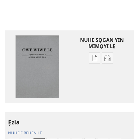
NUHE SỌGAN YIN
MIMỌYI LẸ
Lehe
Lehe
owe
hoyidokanji
lẹ
lẹ
sọgan
sọgan
yin
yin
mimọyi
mimọyi
gbọn
gbọn
Owe
Owe
Wiwe
Wiwe
Ẹzla
lẹ
lẹ
NUHE E BẸHẸN LẸ
—
—