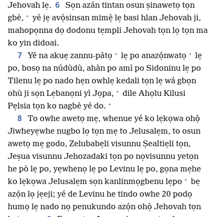
6
Jehovah lẹ.
Sọn azán tintan osun ṣinawetọ tọn
+
gbè,
yé jẹ avọ́sinsan mimẹ̀ lẹ basi hlan Jehovah ji,
mahopọnna dọ dodonu tẹmpli Jehovah tọn lọ tọn ma
ko yin didoai.
+
+
7
Yé na akuẹ zannu-pàtọ
lẹ po anazọ́nwatọ
lẹ
po, bosọ na núdùdù, ahàn po amì po Sidoninu lẹ po
Tilenu lẹ po nado hẹn owhlẹ kedali tọn lẹ wá gbọn
+
ohù ji sọn Lẹbanọni yì Jọpa,
dile Ahọlu Kilusi
+
Pẹlsia tọn ko nagbè yé do.
8
To owhe awetọ mẹ, whenue yé ko lẹkọwa ohọ̀
Jiwheyẹwhe nugbo lọ tọn mẹ to Jelusalẹm, to osun
awetọ mẹ godo, Zelubabẹli visunnu Ṣealtiẹli tọn,
Jeṣua visunnu Jehozadaki tọn po nọvisunnu yetọn
he pò lẹ po, yẹwhenọ lẹ po Levinu lẹ po, gọna mẹhe
+
ko lẹkọwa Jelusalẹm sọn kanlinmọgbenu lẹpo
bẹ
azọ́n lọ jẹeji; yé de Levinu he tindo owhe 20 podọ
humọ lẹ nado nọ penukundo azọ́n ohọ̀ Jehovah tọn