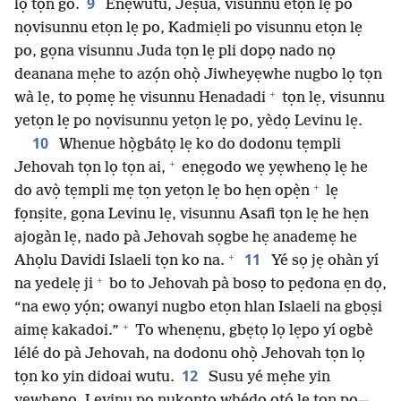
9
lọ tọn go.
Enẹwutu, Jeṣua, visunnu etọn lẹ po
nọvisunnu etọn lẹ po, Kadmiẹli po visunnu etọn lẹ
po, gọna visunnu Juda tọn lẹ pli dopọ nado nọ
deanana mẹhe to azọ́n ohọ̀ Jiwheyẹwhe nugbo lọ tọn
+
wà lẹ, to pọmẹ hẹ visunnu Henadadi
tọn lẹ, visunnu
yetọn lẹ po nọvisunnu yetọn lẹ po, yèdọ Levinu lẹ.
10
Whenue họ̀gbátọ lẹ ko do dodonu tẹmpli
+
Jehovah tọn lọ tọn ai,
enẹgodo wẹ yẹwhenọ lẹ he
+
do avọ̀ tẹmpli mẹ tọn yetọn lẹ bo hẹn opẹ̀n
lẹ
fọnṣite, gọna Levinu lẹ, visunnu Asafi tọn lẹ he hẹn
ajogàn lẹ, nado pà Jehovah sọgbe hẹ anademẹ he
+
11
Ahọlu Davidi Islaeli tọn ko na.
Yé sọ jẹ ohàn yí
+
na yedelẹ ji
bo to Jehovah pà bosọ to pẹdona ẹn dọ,
“na ewọ yọ́n; owanyi nugbo etọn hlan Islaeli na gbọṣi
+
aimẹ kakadoi.”
To whenẹnu, gbẹtọ lọ lẹpo yí ogbè
lélé do pà Jehovah, na dodonu ohọ̀ Jehovah tọn lọ
12
tọn ko yin didoai wutu.
Susu yé mẹhe yin
yẹwhenọ, Levinu po nukọntọ whédo otọ́ lẹ tọn po—