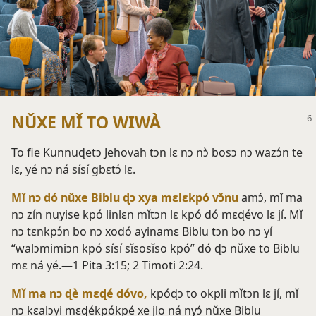
NǓXE MǏ TO WIWÀ
To fie Kunnuɖetɔ Jehovah tɔn lɛ nɔ nɔ̀ bosɔ nɔ wazɔ́n te
lɛ, yé nɔ ná sísí gbɛtɔ́ lɛ.
Mǐ nɔ dó nǔxe Biblu ɖɔ xya mɛlɛkpó vɔ̌nu
amɔ́, mǐ ma
nɔ zín nuyise kpó linlɛn mǐtɔn lɛ kpó dó mɛɖévo lɛ jí. Mǐ
nɔ tɛnkpɔ́n bo nɔ xodó ayinamɛ Biblu tɔn bo nɔ yí
“walɔmimiɔn kpó sísí sǐsosǐso kpó” dó ɖɔ nǔxe to Biblu
mɛ ná yé.—
1 Pita 3:15;
2 Timoti 2:24
.
Mǐ ma nɔ ɖè mɛɖé dóvo,
kpóɖɔ to okpli mǐtɔn lɛ jí, mǐ
nɔ kɛalɔyi mɛɖékpókpé xe jlo ná nyɔ́ nǔxe Biblu