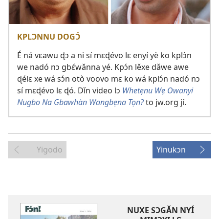
KPLƆNNU DOGƆ́
É ná vɛawu ɖɔ a ni sí mɛɖévo lɛ enyí yè ko kplɔ́n
we nadó nɔ gbɛ́wǎnna yé. Kpɔ́n lěxe dǎwe awe
ɖélɛ xe wá sɔ́n otò voovo mɛ ko wá kplɔ́n nadó nɔ
sí mɛɖévo lɛ ɖó. Dǐn video lɔ
Whetẹnu Wẹ Owanyi
Nugbo Na Gbawhàn Wangbẹna Tọn?
to jw.org jí.
Yigodo
Yinukɔn
NUXE SƆGǍN NYÍ