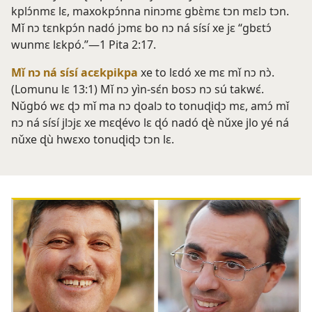
kplɔ́nmɛ lɛ, maxokpɔ́nna ninɔmɛ gbɛ̀mɛ tɔn mɛlɔ tɔn.
Mǐ nɔ tɛnkpɔ́n nadó jɔmɛ bo nɔ ná sísí xe jɛ “gbɛtɔ́
wunmɛ lɛkpó.”—
1 Pita 2:17
.
Mǐ nɔ ná sísí acɛkpikpa
xe to lɛdó xe mɛ mǐ nɔ nɔ̀.
(
Lomunu lɛ 13:1
) Mǐ nɔ yìn-sɛ́n bosɔ nɔ sú takwɛ́.
Nǔgbó wɛ ɖɔ mǐ ma nɔ ɖoalɔ to tonuɖiɖɔ mɛ, amɔ́ mǐ
nɔ ná sísí jlɔjɛ xe mɛɖévo lɛ ɖó nadó ɖè nǔxe jlo yé ná
nǔxe ɖù hwɛxo tonuɖiɖɔ tɔn lɛ.