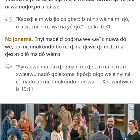
ni wà nuɖokpólɔ ná we.
“Kɛɖɛɖile mìwlɛ jlo ɖɔ gbɛtɔ́ lɛ ni nɔ wà ná mì ɖó,
mɔ wɛ mì ni nɔ wà ná yé ɖó.”—
Luku 6:31
.
Nɔ jonamɛ.
Enyí mɛɖé cì xoɖɔna we kavǐ cinuwa dó
we, nɔ miɔnnukúndó bo nɔ ɖɔna ɖewe ɖɔ mɛlɔ ma
ɖesɔn ojlǒ mɛ dó wàmɔ.
“Ayixaawe ma tíin ɖɔ zinzin mɛɖé tɔn ná hɛn ɛn
xwleawu nadó gblexomɛ, kpóɖɔ gigo wɛ é nyí ná
ɛn nadó nɔ miɔnnukúndó nuciwa.”—
Xóhwinhwɛ́n
lɛ 19:11
.