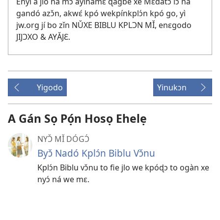
Enyí a jlo ná mɔ ayinamɛ ɖagbe xe Mɛdatɔ lɔ ná
gandó azɔ̌n, akwɛ́ kpó wekpínkplɔ́n kpó go, yì
jw.org jí bo zǐn NǓXE BIBLU KPLƆN MǏ, enɛgodo
JIJƆXO & AYǍJƐ
.
Yigodo
Yinukɔn
A Gán Sọ Pọ́n Hosọ Ehelẹ
NYƆ̌ MǏ DÓGƆ́
Byɔ̌ Nadó Kplɔ́n Biblu Vɔ̌nu
Kplɔ́n Biblu vɔ̌nu to fie jlo we kpóɖɔ to ogàn xe
nyɔ́ ná we mɛ.