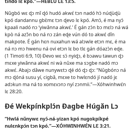
tindó lɛ kpó.”—
HEBLU LƐ 13:5
.
Nǔgbó wɛ ɖɔ mǐ ɖó hudó akwɛ́ tɔn nadó hɔ̀ núɖùɖù
kpó dandannu gbɛ̀mɛ tɔn ɖevo lɛ kpó. Amɔ́, é ma nyɔ́
kpaali nadó nɔ ‘yiwǎnna akwɛ́.’ É gán zɔ́n bɔ mɛlɔ ná wá
kpò ná azɔ̌n bo ná nɔ zán eɖe vún dó to akwɛ́ dǐn
makpote. É gán hɛn nuxahun wá alɔwle etɔn mɛ, é ma
ná nɔ mɔ hwenu ná ovi etɔn lɛ bo tlɛ gán dóazɔ̀n eɖe.
(
1 Timoti 6:9, 10
) Ðevo wɛ sɔ́ nyiɖɔ, é bɔawu tawun ɖɔ
mɛxe yiwǎnna akwɛ́ ni wà nǔxe ma sɔgbe nadó mɔ
akwɛ́. Abajɔ dǎwe nunywɛtɔ ɖé dó ɖɔ ɖɔ: “Nǔgbónɔ ná
mɔ ɖóná susu yí, cigbǎ, mɛxe to hwlɛndó jí nadó jɛ
adɔkun ma ná to xomɛvɔnɔ nyí zɔnmii.”—
Xóhwinhwɛ́n
lɛ 28:20
.
Ðé Wekpínkplɔ́n Ðagbe Húgǎn Lɔ
“Hwlá nǔnywɛ nyɔ́-ná-yizan kpó nugokpíkpé
nulɛnkpɔ́n tɔn kpó.”—
XÓHWINHWƐ́N LƐ 3:21
.