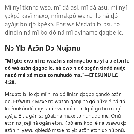
Mǐ nyí tlɛnnɔ wɛo, mǐ dà asi, mǐ dà asu, mǐ nyí
yɔkpɔ́ kavǐ mɛxo, mímɛkpó wɛ nɔ jlo ná ɖó
ayǎjɛ bo ɖó kpékɔ. Enɛ wɛ Mɛdatɔ lɔ lɔsu to
dindin ná mǐ bo dó ná mǐ ayinamɛ ɖagbe lɛ.
Nɔ Ylɔ Azɔ̌n Ðɔ Nujɔnu
“Mì gbɔ ewɔ ni nɔ wazɔ́n sínsínnyɛ bo nɔ yí alɔ etɔn lɛ
dó wà azɔ̌n ɖagbe lɛ, ná ewɔ nidó sɔgǎn tindó nuɖé
nadó má xɛ́ mɛxe to nuhudó mɛ.”—
EFESUNU LƐ
4:28
.
Mɛdatɔ lɔ jlo ɖɔ mǐ ni nɔ ɖó linlɛn ɖagbe gandó azɔ̌n
go. Etɛ́wutu? Mɛxe nɔ wazɔ́n ganji nɔ ɖó nǔxe é ná dó
kpénukúndó eɖe kpó hwɛndó etɔn kpó go bo nɔ ɖó
ayǎjɛ. É tlɛ gán sɔ́ gɔ́alɔna mɛxe to nuhudó mɛ. Onǔ
etɔn nɔ jɛeji ná ogán etɔn. Kpó enɛ kpó, é ná vɛawu ɖɔ
azɔ̌n ni yawu gbledó mɛxe nɔ ylɔ azɔ̌n etɔn ɖɔ nǔjɔnǔ.