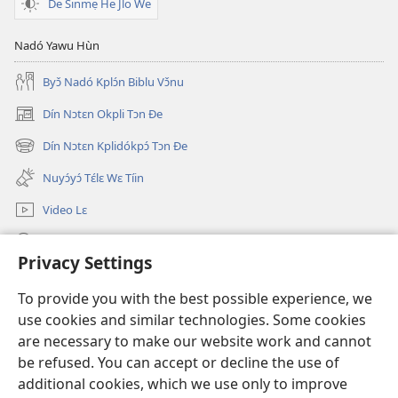
to
De Sinmẹ He Jlo We
Gbɛ̀mɛ
Nadó Yawu Hùn
Byɔ̌ Nadó Kplɔ́n Biblu Vɔ̌nu
Dín Nɔtɛn Okpli Tɔn Ðe
(opens
new
Dín Nɔtɛn Kplidókpɔ́ Tɔn Ðe
(opens
window)
new
Nuyɔ́yɔ́ Tɛ́lɛ Wɛ Tíin
window)
Video Lɛ
Dǐn
Privacy Settings
Nunina Lẹ
(opens
To provide you with the best possible experience, we
new
use cookies and similar technologies. Some cookies
window)
Wesẹdotẹn Intẹnẹt Ji Tọn Watchtower Tọn
are necessary to make our website work and cannot
(opens
new
be refused. You can accept or decline the use of
®
JW Hub
window)
additional cookies, which we use only to improve
(opens