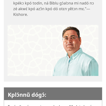
kpékɔ kpó todin, ná Biblu gɔ́alɔna mi nadó nɔ
zé akwɛ́ kpó azɔ̌n kpó dó otɛn yětɔn mɛ.”—
Kishore.
Kplɔ́nnǔ dógɔ́: