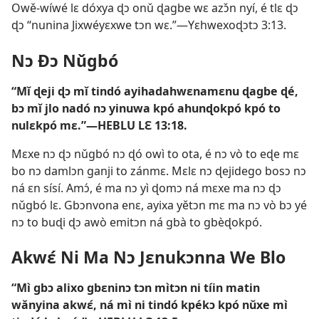
Owě-wíwé lɛ dóxya ɖɔ onǔ ɖagbe wɛ azɔ̌n nyí, é tlɛ ɖɔ
ɖɔ “nunina Jixwéyɛxwe tɔn wɛ.”—
Yɛhwexoɖɔtɔ 3:13
.
Nɔ Ðɔ Nǔgbó
“Mǐ ɖeji ɖɔ mǐ tindó ayihadahwɛnamɛnu ɖagbe ɖé,
bɔ mǐ jlo nadó nɔ yinuwa kpó ahunɖokpó kpó to
nulɛkpó mɛ.”—
HEBLU LƐ 13:18
.
Mɛxe nɔ ɖɔ nǔgbó nɔ ɖó owì to ota, é nɔ vò to eɖe mɛ
bo nɔ damlɔn ganji to zánmɛ. Mɛlɛ nɔ ɖejidego bosɔ nɔ
ná ɛn sísí. Amɔ́, é ma nɔ yì ɖomɔ ná mɛxe ma nɔ ɖɔ
nǔgbó lɛ. Gbɔnvona enɛ, ayixa yětɔn mɛ ma nɔ vò bɔ yé
nɔ to buɖi ɖɔ awò emitɔn ná gbà to gbèɖokpó.
Akwɛ́ Ni Ma Nɔ Jɛnukɔnna We Blo
“Mì gbɔ alixo gbɛninɔ tɔn mìtɔn ni tíin matin
wǎnyina akwɛ́, ná mì ni tindó kpékɔ kpó nǔxe mì