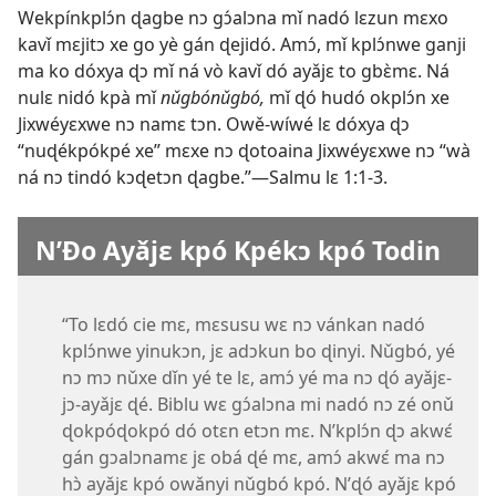
Wekpínkplɔ́n ɖagbe nɔ gɔ́alɔna mǐ nadó lɛzun mɛxo
kavǐ mɛjitɔ xe go yè gán ɖejidó. Amɔ́, mǐ kplɔ́nwe ganji
ma ko dóxya ɖɔ mǐ ná vò kavǐ dó ayǎjɛ to gbɛ̀mɛ. Ná
nulɛ nidó kpà mǐ
nǔgbónǔgbó,
mǐ ɖó hudó okplɔ́n xe
Jixwéyɛxwe nɔ namɛ tɔn. Owě-wíwé lɛ dóxya ɖɔ
“nuɖékpókpé xe” mɛxe nɔ ɖotoaina Jixwéyɛxwe nɔ “wà
ná nɔ tindó kɔɖetɔn ɖagbe.”—
Salmu lɛ 1:1-3
.
N’Ðo Ayǎjɛ kpó Kpékɔ kpó Todin
“To lɛdó cie mɛ, mɛsusu wɛ nɔ vánkan nadó
kplɔ́nwe yinukɔn, jɛ adɔkun bo ɖinyi. Nǔgbó, yé
nɔ mɔ nǔxe dǐn yé te lɛ, amɔ́ yé ma nɔ ɖó ayǎjɛ-
jɔ-ayǎjɛ ɖé. Biblu wɛ gɔ́alɔna mi nadó nɔ zé onǔ
ɖokpóɖokpó dó otɛn etɔn mɛ. N’kplɔ́n ɖɔ akwɛ́
gán gɔalɔnamɛ jɛ obá ɖé mɛ, amɔ́ akwɛ́ ma nɔ
hɔ̀ ayǎjɛ kpó owǎnyi nǔgbó kpó. N’ɖó ayǎjɛ kpó