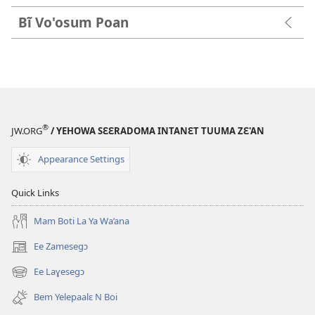
Bĩ Vo'osum Poan
®
JW.ORG
/ YEHOWA SƐƐRADOMA INTANƐT TUUMA ZƐ'AN
Appearance Settings
Quick Links
Mam Boti La Ya Wa’ana
Ee Zamesegɔ
(opens
new
Ee Laɣesegɔ
(opens
window)
new
Bem Yelepaalɛ N Boi
window)