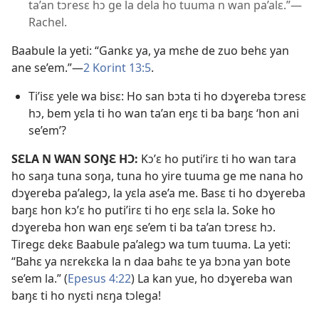
ta’an tɔresɛ hɔ ge la dela ho tuuma n wan pa’alɛ.”​—
Rachel.
Baabule la yeti: “Gankɛ ya, ya mɛhe de zuo behɛ yan
ane se’em.”​—
2 Korint 13:5
.
Ti’isɛ yele wa bisɛ: Ho san bɔta ti ho dɔɣereba tɔresɛ
hɔ, bem yɛla ti ho wan ta’an eŋɛ ti ba baŋɛ ‘hon ani
se’em’?
SƐLA N WAN SOŊƐ HƆ:
Kɔ’ɛ ho puti’irɛ ti ho wan tara
ho saŋa tuna soŋa, tuna ho yire tuuma ge me nana ho
dɔɣereba pa’alegɔ, la yɛla ase’a me. Basɛ ti ho dɔɣereba
baŋɛ hon kɔ’ɛ ho puti’irɛ ti ho eŋɛ sɛla la. Soke ho
dɔɣereba hon wan eŋɛ se’em ti ba ta’an tɔresɛ hɔ.
Tiregɛ dekɛ Baabule pa’alegɔ wa tum tuuma. La yeti:
“Bahɛ ya nɛrekɛka la n daa bahɛ te ya bɔna yan bote
se’em la.” (
Epesus 4:​22
) La kan yue, ho dɔɣereba wan
baŋɛ ti ho nyɛti nɛŋa tɔlega!