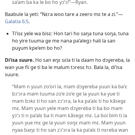
sa’am ba ka le bo ho yɔ’ɔ!”​—Ryan.
Baabule la yeti: “Nɛra woo tare a zeero mɛ te a zi.”​—
Galatia 6:5
.
Ti’isɛ yele wa bisɛ: Hon tari ho saŋa tuna soŋa, tuna
ho yire tuuma ge me nana pa’alegɔ hali la san
puɣum kpe’em bo ho?
Di’isa suure.
Ho san eŋɛ sɛla ti la daam ho dɔɣereba, la
wan yue fii ge ti ba le malum tɔresɛ hɔ. Bala la, di’isa
suure.
“Mam n yuun zo’ori la, mam dɔɣereba yuun ka ba’ɛ
bɔ’ɔra mam tuuma zo’e zo’e ge la yuun ka yue ti
mam bɔkɛ ti ho san zɔ’ɔra, la ka pa’alɛ ti ho kãsegɛ
mɛ. Mam yuun yele mam dɔɣereba ti ba bo mam
yɔ’ɔ ti n pa’alɛ ba ti mam kãsegɛ mɛ. La boi bim ti la
yuun yue mɛ ge la yuun soŋɛ mam mɛ. Mam yuun
nyaa baŋɛ ti ho san zɔ’ɔra la ka pa’alɛ ti nɛreba wan