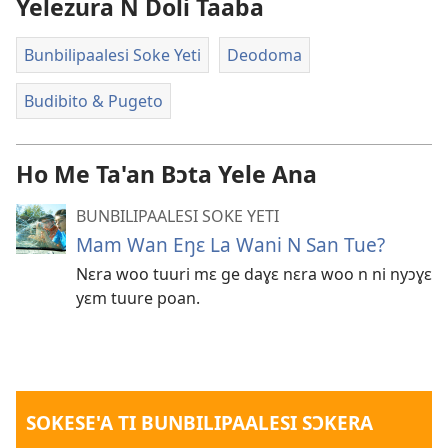
Yelezura N Doli Taaba
Bunbilipaalesi Soke Yeti
Deodoma
Budibito & Pugeto
Ho Me Ta'an Bɔta Yele Ana
BUNBILIPAALESI SOKE YETI
Mam Wan Eŋɛ La Wani N San Tue?
Nɛra woo tuuri mɛ ge daɣɛ nɛra woo n ni nyɔɣɛ
yɛm tuure poan.
SOKESE'A TI BUNBILIPAALESI SƆKERA