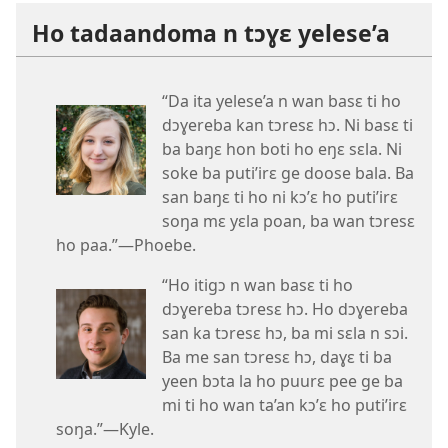
Ho tadaandoma n tɔɣɛ yelese’a
“Da ita yelese’a n wan basɛ ti ho
dɔɣereba kan tɔresɛ hɔ. Ni basɛ ti
ba baŋɛ hon boti ho eŋɛ sɛla. Ni
soke ba puti’irɛ ge doose bala. Ba
san baŋɛ ti ho ni kɔ’ɛ ho puti’irɛ
soŋa mɛ yɛla poan, ba wan tɔresɛ
ho paa.”​—Phoebe.
“Ho itigɔ n wan basɛ ti ho
dɔɣereba tɔresɛ hɔ. Ho dɔɣereba
san ka tɔresɛ hɔ, ba mi sɛla n sɔi.
Ba me san tɔresɛ hɔ, daɣɛ ti ba
yeen bɔta la ho puurɛ pee ge ba
mi ti ho wan ta’an kɔ’ɛ ho puti’irɛ
soŋa.”​—Kyle.