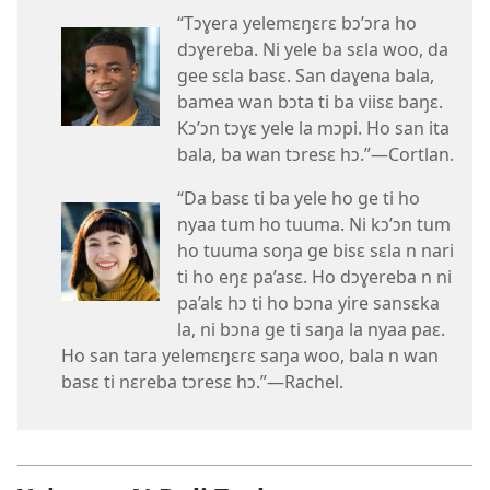
“Tɔɣera yelemɛŋɛrɛ bɔ’ɔra ho
dɔɣereba. Ni yele ba sɛla woo, da
gee sɛla basɛ. San daɣena bala,
bamea wan bɔta ti ba viisɛ baŋɛ.
Kɔ’ɔn tɔɣɛ yele la mɔpi. Ho san ita
bala, ba wan tɔresɛ hɔ.”​—Cortlan.
“Da basɛ ti ba yele ho ge ti ho
nyaa tum ho tuuma. Ni kɔ’ɔn tum
ho tuuma soŋa ge bisɛ sɛla n nari
ti ho eŋɛ pa’asɛ. Ho dɔɣereba n ni
pa’alɛ hɔ ti ho bɔna yire sansɛka
la, ni bɔna ge ti saŋa la nyaa paɛ.
Ho san tara yelemɛŋɛrɛ saŋa woo, bala n wan
basɛ ti nɛreba tɔresɛ hɔ.”​—Rachel.