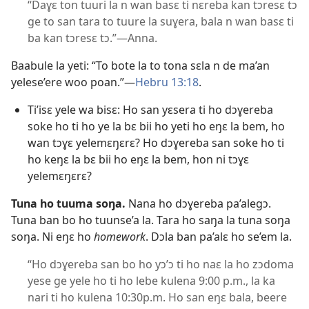
“Daɣɛ ton tuuri la n wan basɛ ti nɛreba kan tɔresɛ tɔ
ge to san tara to tuure la suɣera, bala n wan basɛ ti
ba kan tɔresɛ tɔ.”​—Anna.
Baabule la yeti: “To bote la to tona sɛla n de ma’an
yelese’ere woo poan.”​—
Hebru 13:18
.
Ti’isɛ yele wa bisɛ: Ho san yɛsera ti ho dɔɣereba
soke ho ti ho ye la bɛ bii ho yeti ho eŋɛ la bem, ho
wan tɔɣɛ yelemɛŋɛrɛ? Ho dɔɣereba san soke ho ti
ho keŋɛ la bɛ bii ho eŋɛ la bem, hon ni tɔɣɛ
yelemɛŋɛrɛ?
Tuna ho tuuma soŋa.
Nana ho dɔɣereba pa’alegɔ.
Tuna ban bo ho tuunse’a la. Tara ho saŋa la tuna soŋa
soŋa. Ni eŋɛ ho
homework
. Dɔla ban pa’alɛ ho se’em la.
“Ho dɔɣereba san bo ho yɔ’ɔ ti ho naɛ la ho zɔdoma
yese ge yele ho ti ho lebe kulena 9:00 p.m., la ka
nari ti ho kulena 10:30p.m. Ho san eŋɛ bala, beere