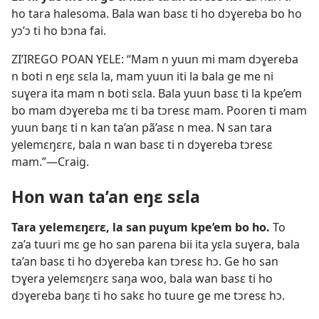
ho tara halesoma. Bala wan basɛ ti ho dɔɣereba bo ho
yɔ’ɔ ti ho bɔna fai.
ZI’IREGO POAN YELE: “Mam n yuun mi mam dɔɣereba
n boti n eŋɛ sɛla la, mam yuun iti la bala ge me ni
suɣera ita mam n boti sɛla. Bala yuun basɛ ti la kpe’em
bo mam dɔɣereba mɛ ti ba tɔresɛ mam. Pooren ti mam
yuun baŋɛ ti n kan ta’an pã’asɛ n mea. N san tara
yelemɛŋɛrɛ, bala n wan basɛ ti n dɔɣereba tɔresɛ
mam.”​—Craig.
Hon wan ta’an eŋɛ sɛla
Tara yelemɛŋɛrɛ, la san puɣum kpe’em bo ho.
To
za’a tuuri mɛ ge ho san parena bii ita yɛla suɣera, bala
ta’an basɛ ti ho dɔɣereba kan tɔresɛ hɔ. Ge ho san
tɔɣera yelemɛŋɛrɛ saŋa woo, bala wan basɛ ti ho
dɔɣereba baŋɛ ti ho sakɛ ho tuure ge me tɔresɛ hɔ.