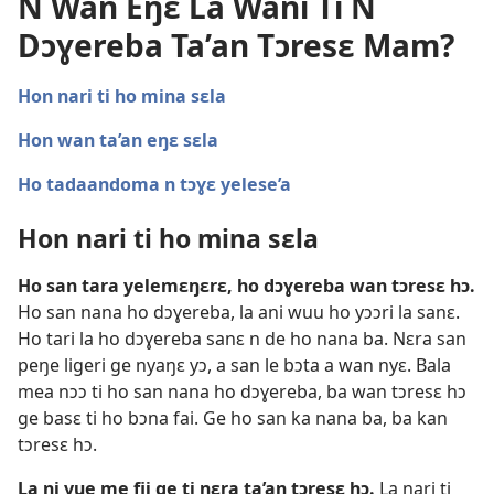
N Wan Eŋɛ La Wani Ti N
Dɔɣereba Ta’an Tɔresɛ Mam?
Hon nari ti ho mina sɛla
Hon wan ta’an eŋɛ sɛla
Ho tadaandoma n tɔɣɛ yelese’a
Hon nari ti ho mina sɛla
Ho san tara yelemɛŋɛrɛ, ho dɔɣereba wan tɔresɛ hɔ.
Ho san nana ho dɔɣereba, la ani wuu ho yɔɔri la sanɛ.
Ho tari la ho dɔɣereba sanɛ n de ho nana ba. Nɛra san
peŋe ligeri ge nyaŋɛ yɔ, a san le bɔta a wan nyɛ. Bala
mea nɔɔ ti ho san nana ho dɔɣereba, ba wan tɔresɛ hɔ
ge basɛ ti ho bɔna fai. Ge ho san ka nana ba, ba kan
tɔresɛ hɔ.
La ni yue me fii ge ti nɛra ta’an tɔresɛ hɔ.
La nari ti