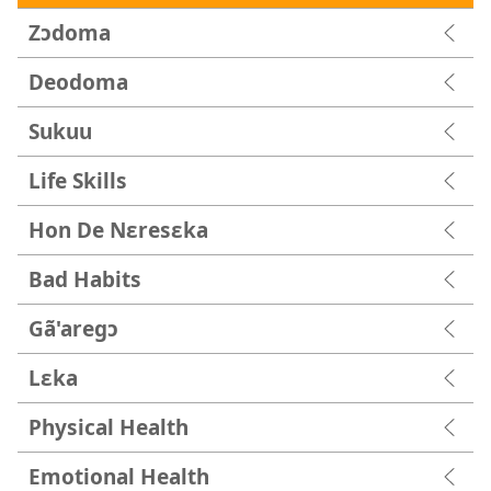
Zɔdoma
Deodoma
Sukuu
Life Skills
Hon De Nɛresɛka
Bad Habits
Gã'aregɔ
Lɛka
Physical Health
Emotional Health