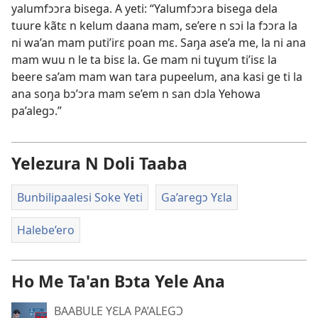
yalumfɔɔra bisega. A yeti: “Yalumfɔɔra bisega dela
tuure kãtɛ n kelum daana mam, se’ere n sɔi la fɔɔra la
ni wa’an mam puti’irɛ poan mɛ. Saŋa ase’a me, la ni ana
mam wuu n le ta bisɛ la. Ge mam ni tuɣum ti’isɛ la
beere sa’am mam wan tara pupeelum, ana kasi ge ti la
ana soŋa bɔ’ɔra mam se’em n san dɔla Yehowa
pa’alegɔ.”
Yelezura N Doli Taaba
Bunbilipaalesi Soke Yeti
Ga’aregɔ Yɛla
Halebe’ero
Ho Me Ta'an Bɔta Yele Ana
BAABULE YƐLA PA’ALEGƆ