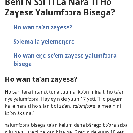
Beni N Sɔi Ti La Nara Ti Ho
Zaɣesɛ Yalumfɔɔra Bisega?
Ho wan ta’an zaɣesɛ?
Sɔlema la yelemɛŋɛrɛ
Ho wan eŋɛ se’em zaɣesɛ yalumfɔɔra
bisega
Ho wan ta’an zaɣesɛ?
Ho san tara intanɛt tuna tuuma, kɔ’ɔn mina ti ho ta’an
nyɛ yalumfɔɔra. Hayley n de yuun 17 yeti, “Ho puɣum
ka le nara ti ho ɛ lan boi zɛ’an.
Yalumfɔɔra
la mea n ni
kɔ’ɔn ɛ̃kɛ na.”
Yalumfɔɔra bisega ta’an kelum dɛna bɛ̃regɔ bɔ’ɔra sɛba
n lu ba suure ti ba kan bisa ba. Greg n de yuun 18 yeti,