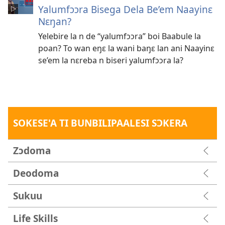
Yalumfɔɔra Bisega Dela Be’em Naayinɛ
Nɛŋan?
Yelebire la n de “yalumfɔɔra” boi Baabule la
poan? To wan eŋɛ la wani baŋɛ lan ani Naayinɛ
se’em la nɛreba n biseri yalumfɔɔra la?
SOKESE'A TI BUNBILIPAALESI SƆKERA
Zɔdoma
Deodoma
Sukuu
Life Skills