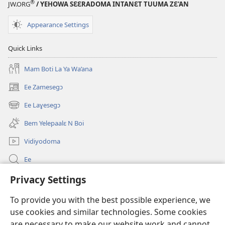
®
JW.ORG
/ YEHOWA SƐƐRADOMA INTANƐT TUUMA ZƐ'AN
Appearance Settings
Quick Links
Mam Boti La Ya Wa’ana
Ee Zamesegɔ
(opens
new
Ee Laɣesegɔ
(opens
window)
new
Bem Yelepaalɛ N Boi
window)
Vidiyodoma
Ee
Soŋerɛ
Privacy Settings
To provide you with the best possible experience, we
Bo'olum
(opens
use cookies and similar technologies. Some cookies
new
are necessary to make our website work and cannot