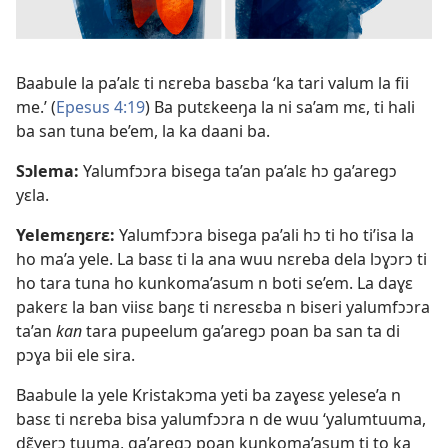
Baabule la pa’alɛ ti nɛreba basɛba ‘ka tari valum la fii
me.’ (
Epesus 4:19
) Ba putɛkeeŋa la ni sa’am mɛ, ti hali
ba san tuna be’em, la ka daani ba.
Sɔlema:
Yalumfɔɔra bisega ta’an pa’alɛ hɔ ga’aregɔ
yɛla.
Yelemɛŋɛrɛ:
Yalumfɔɔra bisega pa’ali hɔ ti ho ti’isa la
ho ma’a yele. La basɛ ti la ana wuu nɛreba dela lɔɣɔrɔ ti
ho tara tuna ho kunkoma’asum n boti se’em. La daɣɛ
pakerɛ la ban viisɛ baŋɛ ti nɛresɛba n biseri yalumfɔɔra
ta’an
kan
tara pupeelum ga’aregɔ poan ba san ta di
pɔɣa bii ele sira.
Baabule la yele Kristakɔma yeti ba zaɣesɛ yelese’a n
basɛ ti nɛreba bisa yalumfɔɔra n de wuu ‘yalumtuuma,
dɛ̃ɣerɔ tuuma, ga’aregɔ poan kunkoma’asum ti to ka