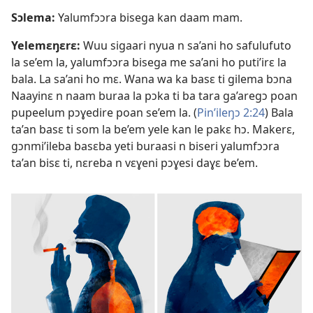
Sɔlema:
Yalumfɔɔra bisega kan daam mam.
Yelemɛŋɛrɛ:
Wuu sigaari nyua n sa’ani ho safulufuto
la se’em la, yalumfɔɔra bisega me sa’ani ho puti’irɛ la
bala. La sa’ani ho mɛ. Wana wa ka basɛ ti gilema bɔna
Naayinɛ n naam buraa la pɔka ti ba tara ga’aregɔ poan
pupeelum pɔɣedire poan se’em la. (
Pin’ileŋɔ 2:​24
) Bala
ta’an basɛ ti som la be’em yele kan le pakɛ hɔ. Makerɛ,
gɔnmi’ileba basɛba yeti buraasi n biseri yalumfɔɔra
ta’an bisɛ ti, nɛreba n vɛɣeni pɔɣesi daɣɛ be’em.