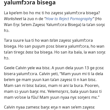
yalumfɔɔra bisega
La kpe’em bo ho mɛ ti ho zaɣesɛ yalumfɔɔra bisega?
Worksheet
la zuo n de
“
How to Reject Pornography
”
(Ho
Wan Eŋɛ Se’em Zaɣesɛ Yalumfɔɔra Bisega) la ta’an soŋɛ
hɔ.
Tara suure lua ti ho wan
ta’an
zaɣesɛ yalumfɔɔra
bisega. Ho san puɣum pɔsɛ bisera yalumfɔɔra, ho wan
ta’an tiregɛ
basɛ
ba bisega. Ho san ita bala, la wan soŋɛ
hɔ.
Geele Calvin yele wa bisɛ. A yuun dela yuun 13 ge pɔsɛ
bisera yalumfɔɔra. Calvin yeti, “Mam yuun mi ti la dela
be’em ge mam yuun kan ta’an zaɣesɛ ti n kan bisɛ.
Mam san ni bisɛ ba’asɛ, mam ni ani la bura. Pooren,
mam sɔ yuun baŋɛ mɛ. Yelemɛŋɛrɛ, bala yuun basɛ ti
mam vo’ose la fũu! Mam yuun nyaa nyɛ soŋerɛ mɛ.”
Calvin nyaa zamesɛ baŋɛ eŋa n wan se’em zaɣesɛ