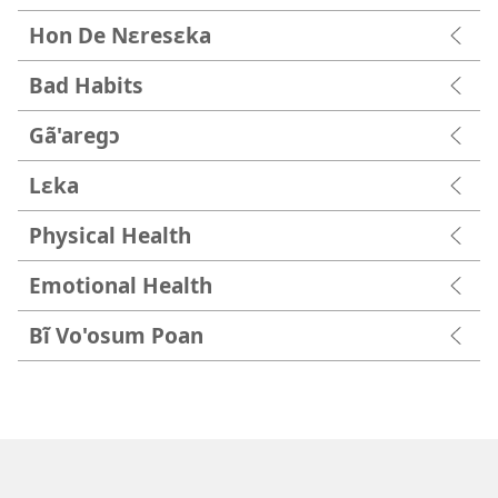
Hon De Nɛresɛka
Bad Habits
Gã'aregɔ
Lɛka
Physical Health
Emotional Health
Bĩ Vo'osum Poan