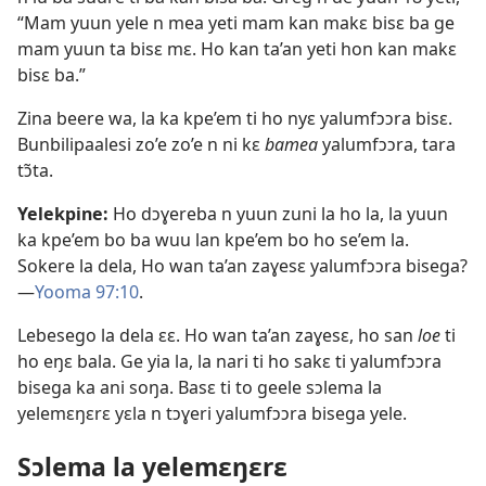
“Mam yuun yele n mea yeti mam kan makɛ bisɛ ba ge
mam yuun ta bisɛ mɛ. Ho kan ta’an yeti hon kan makɛ
bisɛ ba.”
Zina beere wa, la ka kpe’em ti ho nyɛ yalumfɔɔra bisɛ.
Bunbilipaalesi zo’e zo’e n ni kɛ
bamea
yalumfɔɔra, tara
tɔ̃ta.
Yelekpine:
Ho dɔɣereba n yuun zuni la ho la, la yuun
ka kpe’em bo ba wuu lan kpe’em bo ho se’em la.
Sokere la dela, Ho wan ta’an zaɣesɛ yalumfɔɔra bisega?​​
—
Yooma 97:10
.
Lebesego la dela ɛɛ. Ho wan ta’an zaɣesɛ, ho san
loe
ti
ho eŋɛ bala. Ge yia la, la nari ti ho sakɛ ti yalumfɔɔra
bisega ka ani soŋa. Basɛ ti to geele sɔlema la
yelemɛŋɛrɛ yɛla n tɔɣeri yalumfɔɔra bisega yele.
Sɔlema la yelemɛŋɛrɛ