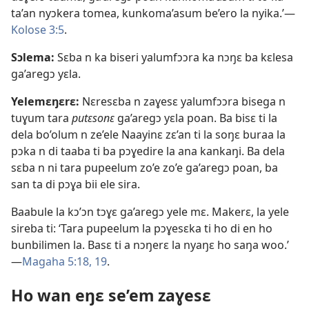
ta’an nyɔkera tomea, kunkoma’asum be’ero la nyika.’​​—
Kolose 3:5
.
Sɔlema:
Sɛba n ka biseri yalumfɔɔra ka nɔŋɛ ba kɛlesa
ga’aregɔ yɛla.
Yelemɛŋɛrɛ:
Nɛresɛba n zaɣesɛ yalumfɔɔra bisega n
tuɣum tara
putɛsonɛ
ga’aregɔ yɛla poan. Ba bisɛ ti la
dela bo’olum n ze’ele Naayinɛ zɛ’an ti la soŋɛ buraa la
pɔka n di taaba ti ba pɔɣedire la ana kankaŋi. Ba dela
sɛba n ni tara pupeelum zo’e zo’e ga’aregɔ poan, ba
san ta di pɔɣa bii ele sira.
Baabule la kɔ’ɔn tɔɣɛ ga’aregɔ yele mɛ. Makerɛ, la yele
sireba ti: ‘Tara pupeelum la pɔɣesɛka ti ho di en ho
bunbilimen la. Basɛ ti a nɔŋerɛ la nyaŋɛ ho saŋa woo.’​​
—
Magaha 5:​18, 19
.
Ho wan eŋɛ se’em zaɣesɛ