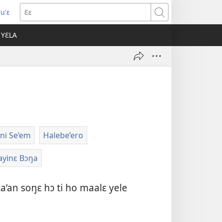
u'ɛ
opens
Ɛɛ
new
 YƐLA
indow)
ni Se’em
Halebe’ero
ayinɛ Bɔŋa
a’an soŋɛ hɔ ti ho maalɛ yele