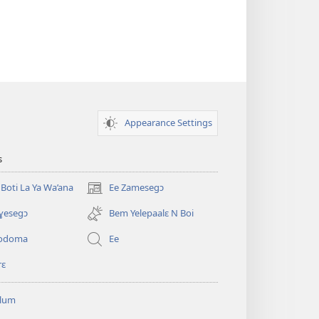
Appearance Settings
s
oti La Ya Wa’ana
Ee Zamesegɔ
(opens
new
ɣesegɔ
Bem Yelepaalɛ N Boi
window)
yodoma
Ee
rɛ
olum