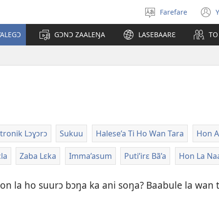
Farefare
Y
Loe
(
Yetɔɣum
’ALEGƆ
GƆNƆ ZAALEŊA
LASEBAARƐ
TO
w
tronik Lɔɣɔrɔ
Sukuu
Halese’a Ti Ho Wan Tara
Hon A
la
Zaba Lɛka
Imma’asum
Puti’irɛ Bã’a
Hon La Na
on la ho suurɔ bɔŋa ka ani soŋa? Baabule la wan t