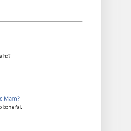
a hɔ?
sɛ Mam?
o bɔna fai.