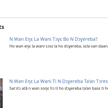
ts
N Wan Eŋɛ La Wani Tɔɣɛ Bo N Dɔɣereba?
Ho wan eŋɛ la wani sɔsɛ la ho dɔɣereba, sɛla san daan
N Wan Eŋɛ La Wani Ti N Dɔɣereba Ta’an Tɔre
Sarɔtɔ atã n wan soŋɛ hɔ ti ho dɔɣereba ta’an basɛ ti h