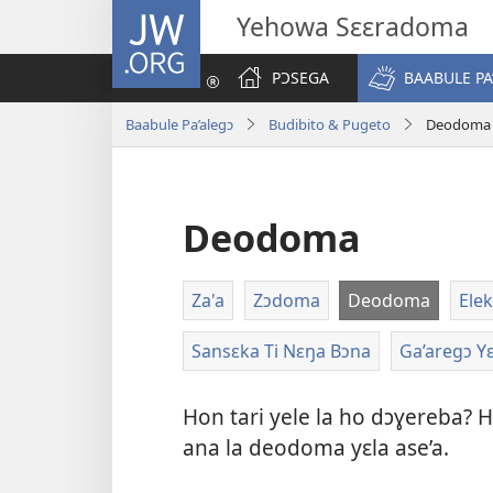
JW.ORG
Yehowa Sɛɛradoma
PƆSEGA
BAABULE PA
Baabule Pa’alegɔ
Budibito & Pugeto
Deodoma
Deodoma
Za'a
Zɔdoma
Deodoma
Elek
Sansɛka Ti Nɛŋa Bɔna
Ga’aregɔ Yɛ
Hon tari yele la ho dɔɣereba? H
ana la deodoma yɛla ase’a.