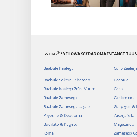
®
JW.ORG
/ YEHOWA SƐƐRADOMA INTANƐT TUUM
Baabule Pa’alegɔ
Gɔnɔ Zaaleŋ
Baabule Sokere Lebesego
Baabula
Baabule Kaalegɔ Zɛ’ɛsi Vuurɛ
Gɔnɔ
Baabule Zamesegɔ
Gɔnlɛmlɛm
Baabule Zamesegɔ Lɔɣɔrɔ
Gɔnpiɣesi &
Pɔɣedire & Deodoma
Zaseŋɔ Yɛla
Budibito & Pugeto
Magazindo
Kɔma
Zamesegɔ G