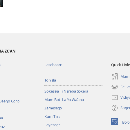
A ZƐ'AN
a
Lasebaarɛ
Quick Link
Mam B
To Yɛla
Ee La
(opens
Sokese’a Ti Nɛreba Sɔkera
new
Vidi
Mam Boti La Ya Wa’ana
window)
 Beeŋo Gɔnɔ
Soŋe
Zamesegɔ
Kum Tiirɛ
ma
Bo'
Laɣesegɔ
(opens
ɔnɔ