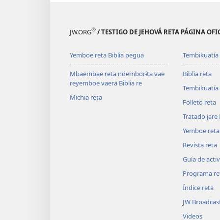
®
JW.ORG
/ TESTIGO DE JEHOVÁ RETA PÁGINA OFI
Yemboe reta Biblia pegua
Tembikuatía 
Mbaembae reta ndemborɨta vae
Biblia reta
reyemboe vaerä Biblia re
Tembikuatía 
Michia reta
Folleto reta
Tratado jare
Yemboe reta
Revista reta
Guía de acti
Programa re
Índice reta
JW Broadcas
Videos