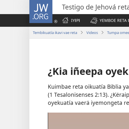
JW.ORG
Testigo de Jehová ret
IYƗPƗ
YEMBOE RETA 
Tembikuatía ikavi vae reta
Videos
Tumpa omee y
¿Kia iñeepa oyek
Kuimbae reta oikuatía Biblia 
(1 Tesalonisenses 2:13). ¿Kër
oyekuatía vaerä iyemongeta re