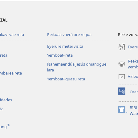
CIAL
ikavi vae reta
Reikuaa vaerä ore regua
Reike voi 
Eyerure metei visita
Eyeru
reta
Yemboatɨ reta
Reeka
Ñanemaendúa Jesús omanogüe
(abre
yemb
iara
una
 Mbarea reta
Vide
nueva
Yemboatɨ guasu reta
ventana)
Orem
(abre
vidades
una
nueva
BIB
ta
ventana)
(abre
Wat
una
nueva
®
ting
ventana)