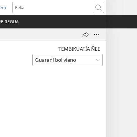
erä
e
Eeka
RE REGUA
a
ana)
TEMBIKUATÍA ÑEE