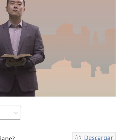
r
Descargar
liape?