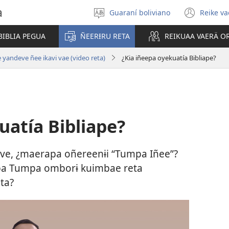
a
Guaraní boliviano
Reike va
Eiparavo
(abr
ñee
una
BIBLIA PEGUA
ÑEERƗRU RETA
REIKUAA VAERÄ O
nuev
vent
andeve ñee ikavi vae (video reta)
¿Kia iñeepa oyekuatía Bibliape?
uatía Bibliape?
yave, ¿maerapa oñereenɨi “Tumpa Iñee”?
aipa Tumpa omborɨ kuimbae reta
ta?