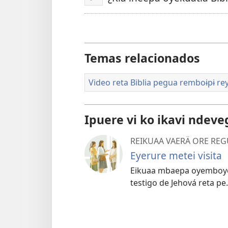
Emboɨpɨ
Temas relacionados
Video reta Biblia pegua remboɨpɨ r
Ipuere vi ko ikavi ndev
REIKUAA VAERÄ ORE RE
Eyerure metei visita
Eikuaa mbaepa oyemboyev
testigo de Jehová reta pe.