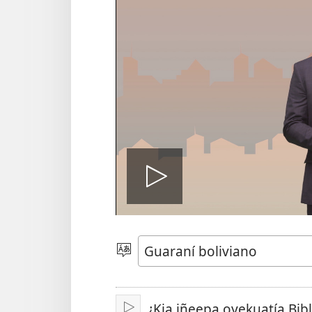
Reproduci
video
Eiparavo
mbae
ñeepe
¿Kia iñeepa oyekuatía Bib