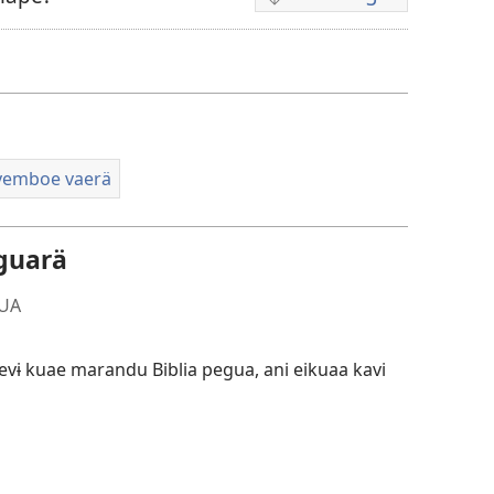
Opciones
de
descarga
de
video
eyemboe vaerä
eguarä
GUA
ɨ kuae marandu Biblia pegua, ani eikuaa kavi