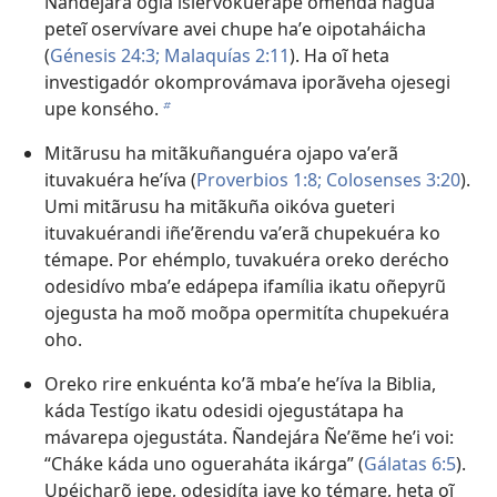
Ñandejára ogia isiervokuérape omenda hag̃ua
peteĩ oservívare avei chupe haʼe oipotaháicha
(
Génesis 24:3;
Malaquías 2:​11
). Ha oĩ heta
investigadór okomprovámava iporãveha ojesegi
upe konsého.
b
Mitãrusu ha mitãkuñanguéra ojapo vaʼerã
ituvakuéra heʼíva (
Proverbios 1:8;
Colosenses 3:​20
).
Umi mitãrusu ha mitãkuña oikóva gueteri
ituvakuérandi iñeʼẽrendu vaʼerã chupekuéra ko
témape. Por ehémplo, tuvakuéra oreko derécho
odesidívo mbaʼe edápepa ifamília ikatu oñepyrũ
ojegusta ha moõ moõpa opermitíta chupekuéra
oho.
Oreko rire enkuénta koʼã mbaʼe heʼíva la Biblia,
káda Testígo ikatu odesidi ojegustátapa ha
mávarepa ojegustáta. Ñandejára Ñeʼẽme heʼi voi:
“Cháke káda uno ogueraháta ikárga” (
Gálatas 6:5
).
Upéicharõ jepe, odesidíta jave ko témare, heta oĩ