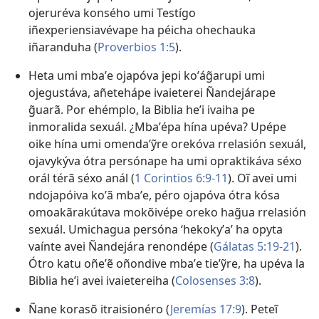
ojeruréva konsého umi Testígo
iñexperiensiavévape ha péicha ohechauka
iñaranduha (
Proverbios 1:5
).
Heta umi mbaʼe ojapóva jepi koʼág̃arupi umi
ojegustáva, añetehápe ivaieterei Ñandejárape
g̃uarã. Por ehémplo, la Biblia heʼi ivaiha pe
inmoralida sexuál. ¿Mbaʼépa hína upéva? Upépe
oike hína umi omendaʼỹre orekóva rrelasión sexuál,
ojavykýva ótra persónape ha umi opraktikáva séxo
orál térã séxo anál (
1 Corintios 6:​9-​11
). Oĩ avei umi
ndojapóiva koʼã mbaʼe, péro ojapóva ótra kósa
omoakãrakútava mokõivépe oreko hag̃ua rrelasión
sexuál. Umichagua persóna ‘hekokyʼa’ ha opyta
vaínte avei Ñandejára renondépe (
Gálatas 5:​19-​21
).
Ótro katu oñeʼẽ oñondive mbaʼe tieʼỹre, ha upéva la
Biblia heʼi avei ivaietereiha (
Colosenses 3:8
).
Ñane korasõ itraisionéro (
Jeremías 17:9
). Peteĩ