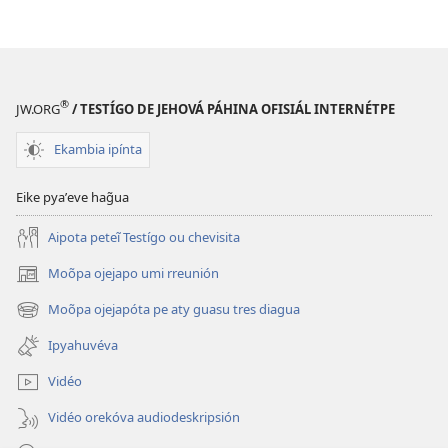
®
JW.ORG
/ TESTÍGO DE JEHOVÁ PÁHINA OFISIÁL INTERNÉTPE
Ekambia ipínta
Eike pyaʼeve hag̃ua
Aipota peteĩ Testígo ou chevisita
Moõpa ojejapo umi rreunión
(abre
una
Moõpa ojejapóta pe aty guasu tres diagua
(abre
nueva
una
ventana)
Ipyahuvéva
nueva
ventana)
Vidéo
Vidéo orekóva audiodeskripsión