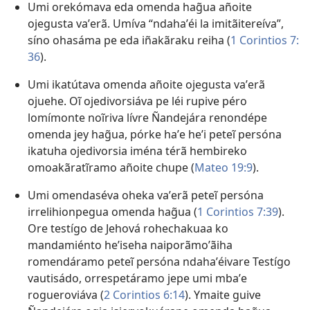
Umi orekómava eda omenda hag̃ua añoite
ojegusta vaʼerã. Umíva “ndahaʼéi la imitãitereíva”,
síno ohasáma pe eda iñakãraku reiha (
1 Corintios 7:​
36
).
Umi ikatútava omenda añoite ojegusta vaʼerã
ojuehe. Oĩ ojedivorsiáva pe léi rupive péro
lomímonte noĩriva lívre Ñandejára renondépe
omenda jey hag̃ua, pórke haʼe heʼi peteĩ persóna
ikatuha ojedivorsia iména térã hembireko
omoakãratĩramo añoite chupe (
Mateo 19:9
).
Umi omendaséva oheka vaʼerã peteĩ persóna
irrelihionpegua omenda hag̃ua (
1 Corintios 7:​39
).
Ore testígo de Jehová rohechakuaa ko
mandamiénto heʼiseha naiporãmoʼãiha
romendáramo peteĩ persóna ndahaʼéivare Testígo
vautisádo, orrespetáramo jepe umi mbaʼe
rogueroviáva (
2 Corintios 6:​14
). Ymaite guive