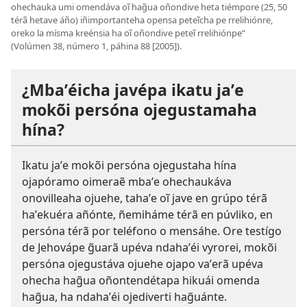
ohechauka umi omendáva oĩ hag̃ua oñondive heta tiémpore (25, 50
térã hetave áño) iñimportanteha opensa peteĩcha pe rrelihiónre,
oreko la mísma kreénsia ha oĩ oñondive peteĩ rrelihiónpe”
(Volúmen 38, número 1, páhina 88 [2005]).
¿Mbaʼéicha javépa ikatu jaʼe
mokõi persóna ojegustamaha
hína?
Ikatu jaʼe mokõi persóna ojegustaha hína
ojapóramo oimeraẽ mbaʼe ohechaukáva
onovilleaha ojuehe, tahaʼe oĩ jave en grúpo térã
haʼekuéra añónte, ñemiháme térã en púvliko, en
persóna térã por teléfono o mensáhe. Ore testígo
de Jehovápe g̃uarã upéva ndahaʼéi vyrorei, mokõi
persóna ojegustáva ojuehe ojapo vaʼerã upéva
ohecha hag̃ua oñontendétapa hikuái omenda
hag̃ua, ha ndahaʼéi ojediverti hag̃uánte.