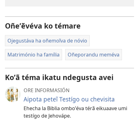
Oñeʼẽvéva ko témare
Ojegustáva ha oñemoĩva de nóvio
Matrimónio ha família
Oñeporandu meméva
Koʼã téma ikatu ndegusta avei
ORE INFORMASIÓN
Aipota peteĩ Testígo ou chevisita
Ehecha la Biblia omboʼéva térã eikuaave umi
testígo de Jehovápe.