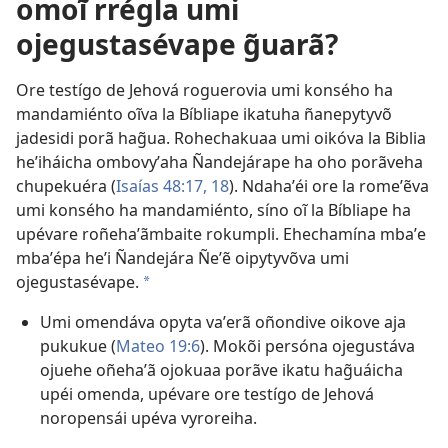
omoĩ rrégla umi
ojegustasévape g̃uarã?
Ore testígo de Jehová roguerovia umi konsého ha
mandamiénto oĩva la Bíbliape ikatuha ñanepytyvõ
jadesidi porã hag̃ua. Rohechakuaa umi oikóva la Biblia
heʼiháicha ombovyʼaha Ñandejárape ha oho porãveha
chupekuéra (
Isaías 48:17, 18
). Ndahaʼéi ore la romeʼẽva
umi konsého ha mandamiénto, síno oĩ la Bíbliape ha
upévare roñehaʼãmbaite rokumpli. Ehechamína mbaʼe
mbaʼépa heʼi Ñandejára Ñeʼẽ oipytyvõva umi
ojegustasévape.
a
Umi omendáva opyta vaʼerã oñondive oikove aja
pukukue (
Mateo 19:6
). Mokõi persóna ojegustáva
ojuehe oñehaʼã ojokuaa porãve ikatu hag̃uáicha
upéi omenda, upévare ore testígo de Jehová
noropensái upéva vyroreiha.