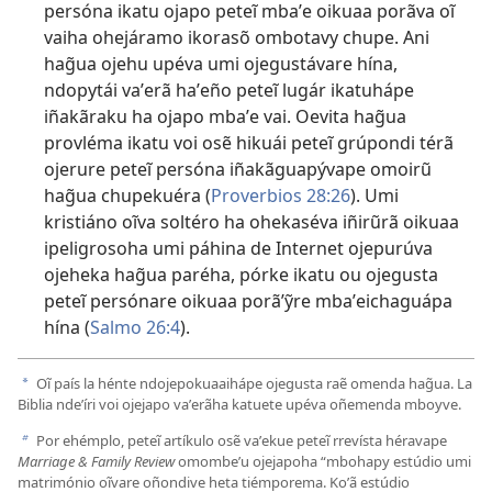
persóna ikatu ojapo peteĩ mbaʼe oikuaa porãva oĩ
vaiha ohejáramo ikorasõ ombotavy chupe. Ani
hag̃ua ojehu upéva umi ojegustávare hína,
ndopytái vaʼerã haʼeño peteĩ lugár ikatuhápe
iñakãraku ha ojapo mbaʼe vai. Oevita hag̃ua
provléma ikatu voi osẽ hikuái peteĩ grúpondi térã
ojerure peteĩ persóna iñakãguapývape omoirũ
hag̃ua chupekuéra (
Proverbios 28:26
). Umi
kristiáno oĩva soltéro ha ohekaséva iñirũrã oikuaa
ipeligrosoha umi páhina de Internet ojepurúva
ojeheka hag̃ua paréha, pórke ikatu ou ojegusta
peteĩ persónare oikuaa porãʼỹre mbaʼeichaguápa
hína (
Salmo 26:4
).
Oĩ país la hénte ndojepokuaaihápe ojegusta raẽ omenda hag̃ua. La
a
Biblia ndeʼíri voi ojejapo vaʼerãha katuete upéva oñemenda mboyve.
Por ehémplo, peteĩ artíkulo osẽ vaʼekue peteĩ rrevísta héravape
b
Marriage & Family Review
omombeʼu ojejapoha “mbohapy estúdio umi
matrimónio oĩvare oñondive heta tiémporema. Koʼã estúdio