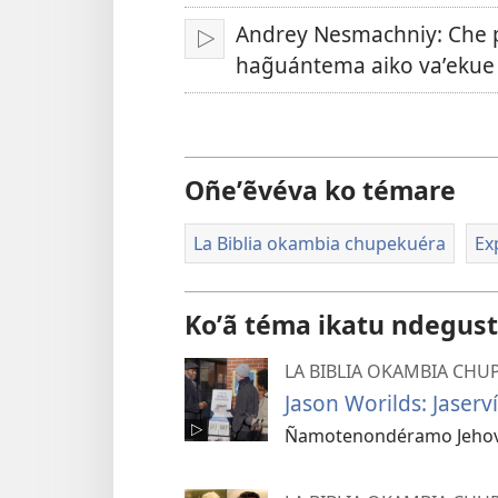
idióma
vidéo
Andrey Nesmachniy: Che 
Erreprodusi
hag̃uántema aiko vaʼekue
Oñeʼẽvéva ko témare
La Biblia okambia chupekuéra
Ex
Koʼã téma ikatu ndegust
LA BIBLIA OKAMBIA CHU
Jason Worilds: Jase
Ñamotenondéramo Jehová