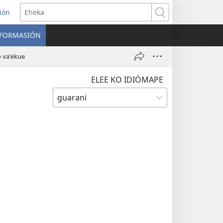
ión
Eheka
NFORMASIÓN
 vaʼekue
ELEE KO IDIÓMAPE