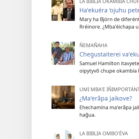
LA BIBLIA OKAMBIA CHU
Haʼekuéra ‘ojuhu pete
Mary ha Björn de diferé
Rréinore. ¿Mbaʼéichapa 
ÑEMAÑAHA
Chegustaiterei vaʼeku
Samuel Hamilton itavyete 
oipytyvõ chupe okambia 
UMI MBAʼE IÑIMPORTÁNT
¿Maʼerãpa jaikove?
Ehechamína maʼerãpa jaik
hag̃ua.
LA BIBLIA OMBOʼÉVA