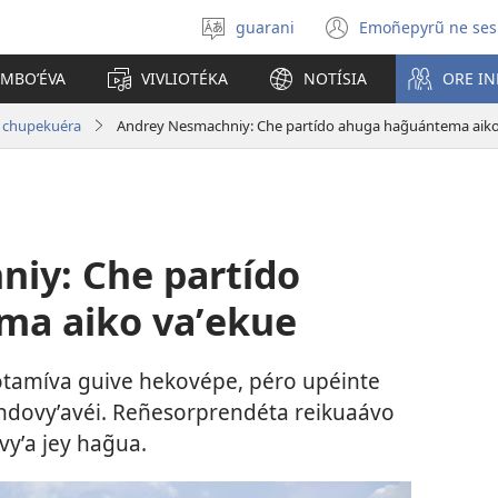
guarani
Emoñepyrũ ne ses
Eiporavo
(abre
peteĩ
una
OMBOʼÉVA
VIVLIOTÉKA
NOTÍSIA
ORE I
idióma
nueva
ventana)
a chupekuéra
Andrey Nesmachniy: Che partído ahuga hag̃uántema aiko
iy: Che partído
ma aiko vaʼekue
otamíva guive hekovépe, péro upéinte
 ndovyʼavéi. Reñesorprendéta reikuaávo
yʼa jey hag̃ua.