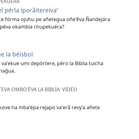
PEKUÉRA
ĩ pérla iporãitereíva’
nte fórma ojuhu pe añetegua oñeʼẽva Ñandejára
upéva okambia chupekuéra?
e la béisbol
vaʼekue umi depórtere, péro la Biblia tuicha
hag̃ua.
EVA OMBOʼÉVA LA BIBLIA: VIDÉO
ove ha mbaʼépa rejapo vaʼerã revyʼa añete