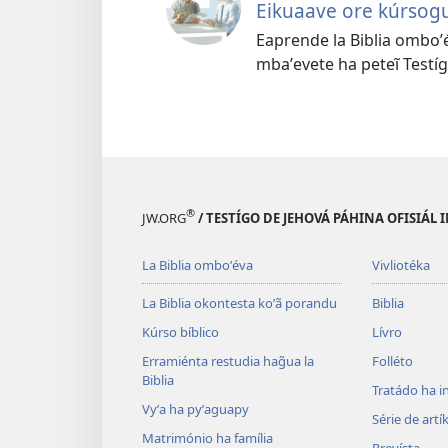
Eikuaave ore kúrsog
Eaprende la Biblia omboʼ
mbaʼevete ha peteĩ Testí
®
JW.ORG
/ TESTÍGO DE JEHOVÁ PÁHINA OFISIÁL
La Biblia omboʼéva
Vivliotéka
La Biblia okontesta koʼã porandu
Biblia
Kúrso bíblico
Lívro
Erramiénta restudia hag̃ua la
Folléto
Biblia
Tratádo ha i
Vyʼa ha pyʼaguapy
Série de artí
Matrimónio ha família
Rrevísta