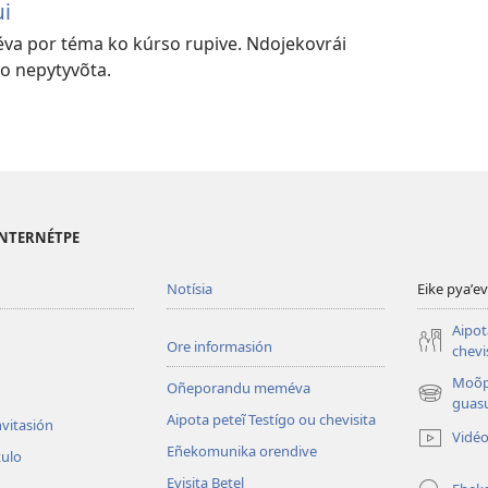
ui
éva por téma ko kúrso rupive. Ndojekovrái
go nepytyvõta.
 INTERNÉTPE
Notísia
Eike pyaʼe
Aipot
Ore informasión
chevi
Moõp
Oñeporandu meméva
(abre
guasu
Aipota peteĩ Testígo ou chevisita
una
nvitasión
Vidé
nueva
Eñekomunika orendive
kulo
ventana)
Evisita Betel