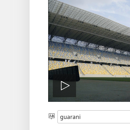
Ehecha
pe
Eiporavo
peteĩ