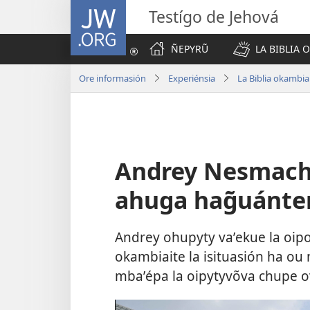
JW.ORG
Testígo de Jehová
ÑEPYRŨ
LA BIBLIA 
Ore informasión
Experiénsia
La Biblia okambi
Andrey Nesmachn
ahuga hag̃uánte
Andrey ohupyty vaʼekue la oip
okambiaite la isituasión ha ou
mbaʼépa la oipytyvõva chupe ov