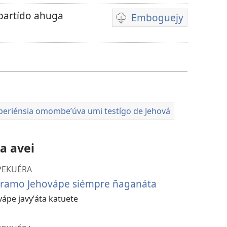
partído ahuga
Emboguejy
Opsión
emboguejy
hag̃ua
la
vidéo
periénsia omombeʼúva umi testígo de Jehová
a avei
PEKUÉRA
rvíramo Jehovápe siémpre ñaganáta
pe javyʼáta katuete