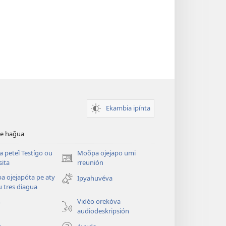
Ekambia ipínta
ve hag̃ua
a peteĩ Testígo ou
Moõpa ojejapo umi
(abre
sita
rreunión
una
a ojejapóta pe aty
Ipyahuvéva
nueva
 tres diagua
ventana)
Vidéo orekóva
o
audiodeskripsión