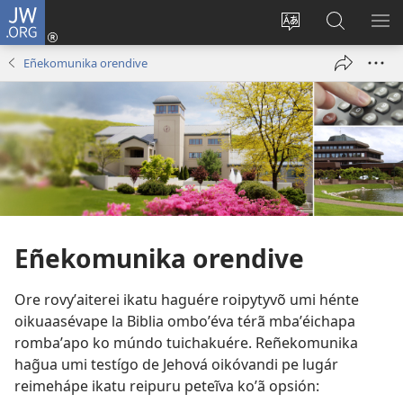
JW.ORG
Emoñepyrũ
ne
Ekambia
Eheka
EH
sesión
ótro
JW.ORG
ME
Eñekomunika orendive
(abre
idiómape
una
nueva
ventana)
Eñekomunika orendive
Ore rovyʼaiterei ikatu haguére roipytyvõ umi hénte
oikuaasévape la Biblia omboʼéva térã mbaʼéichapa
rombaʼapo ko múndo tuichakuére. Reñekomunika
hag̃ua umi testígo de Jehová oikóvandi pe lugár
reimehápe ikatu reipuru peteĩva koʼã opsión: