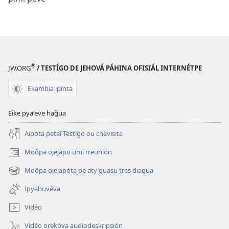
®
JW.ORG
/ TESTÍGO DE JEHOVÁ PÁHINA OFISIÁL INTERNÉTPE
Ekambia ipínta
Eike pyaʼeve hag̃ua
Aipota peteĩ Testígo ou chevisita
Moõpa ojejapo umi rreunión
(abre
una
Moõpa ojejapóta pe aty guasu tres diagua
(abre
nueva
una
ventana)
Ipyahuvéva
nueva
ventana)
Vidéo
Vidéo orekóva audiodeskripsión