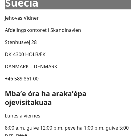
Suecia
Jehovas Vidner
Afdelingskontoret i Skandinavien
Stenhusvej 28
DK-4300 HOLBÆK
DANMARK – DENMARK
+46 589 861 00
Mbaʼe óra ha arakaʼépa
ojevisitakuaa
Lunes a viernes
8:00 a.m. guive 12:00 p.m. peve ha 1:00 p.m. guive 5:00
p.m. peve