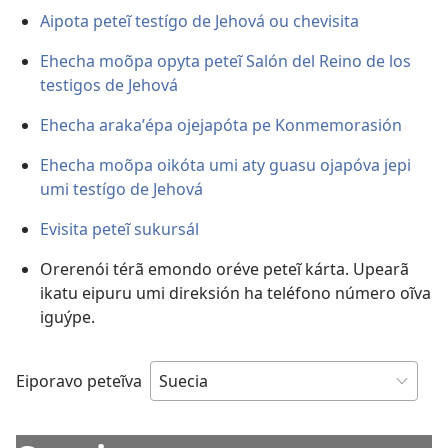
Aipota peteĩ testígo de Jehová ou chevisita
Ehecha moõpa opyta peteĩ Salón del Reino de los
testigos de Jehová
Ehecha arakaʼépa ojejapóta pe Konmemorasión
Ehecha moõpa oikóta umi aty guasu ojapóva jepi
umi testígo de Jehová
Evisita peteĩ sukursál
Orerenói térã emondo oréve peteĩ kárta. Upearã
ikatu eipuru umi direksión ha teléfono número oĩva
iguýpe.
Eiporavo peteĩva